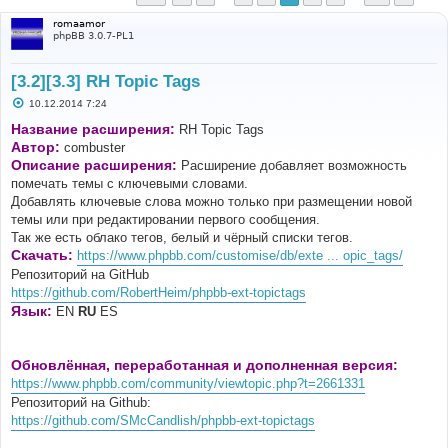
romaamor
phpBB 3.0.7-PL1
[3.2][3.3] RH Topic Tags
С
10.12.2014 7:24
о
о
Название расширения:
RH Topic Tags
б
Автор:
combuster
щ
е
Описание расширения:
Расширение добавляет возможность
н
помечать темы с ключевыми словами.
и
е
Добавлять ключевые слова можно только при размещении новой
темы или при редактировании первого сообщения.
Так же есть облако тегов, белый и чёрный списки тегов.
Скачать:
https://www.phpbb.com/customise/db/exte ... opic_tags/
Репозиторий на GitHub
https://github.com/RobertHeim/phpbb-ext-topictags
Язык:
EN
RU
ES
Обновлённая, переработанная и дополненная версия:
https://www.phpbb.com/community/viewtopic.php?t=2661331
Репозиторий на Github:
https://github.com/SMcCandlish/phpbb-ext-topictags