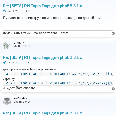
Re: [BETA] RH Topic Tags для phpBB 3.1.x
С
04.11.2015 13:27
о
о
Я делал все по инструкции из первого сообщения данной темы.
б
щ
е
н
и
Делай капут тому, кто делает тебе капут.
е
KEMnEP
phpBB 2.0.18
Re: [BETA] RH Topic Tags для phpBB 3.1.x
С
04.11.2015 15:33
о
о
дак пропишите в language заместо
б
'ACP_RH_TOPICTAGS_REGEX_DEFAULT' => '/^[\- a-z0-9]{3,3
щ
е
строчку
н
'ACP_RH_TOPICTAGS_REGEX_DEFAULT' => '/^[\- A-я0-9]{3,3
и
е
и будет Вам счастье
Perfecthus
phpBB 2.0.14
Re: [BETA] RH Topic Tags для phpBB 3.1.x