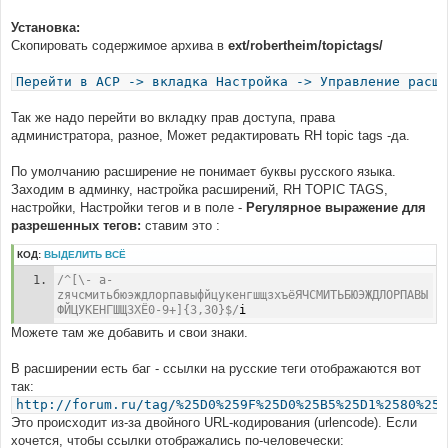
Установка:
Скопировать содержимое архива в
ext/robertheim/topictags/
Перейти в ACP -> вкладка Настройка -> Управление расши
Так же надо перейти во вкладку прав доступа, права
администратора, разное, Может редактировать RH topic tags -да.
По умолчанию расширение не понимает буквы русского языка.
Заходим в админку, настройка расширений, RH TOPIC TAGS,
настройки, Настройки тегов и в поле -
Регулярное выражение для
разрешенных тегов:
ставим это :
КОД:
ВЫДЕЛИТЬ ВСЁ
/^[\- a-
zячсмитьбюэждлорпавыфйцукенгшщзхъёЯЧСМИТЬБЮЭЖДЛОРПАВЫ
ФЙЦУКЕНГШЩЗХЁ0-9+]{3,30}$/
i
Можете там же добавить и свои знаки.
В расширении есть баг - ссылки на русские теги отображаются вот
так:
http://forum.ru/tag/%25D0%259F%25D0%25B5%25D1%2580%25D
Это происходит из-за двойного URL-кодирования (urlencode). Если
хочется, чтобы ссылки отображались по-человечески: