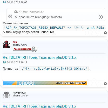
С
04.11.2015 16:03
о
о
б
KEMnEP писал(а):
щ
е
пропишите в language заместо
н
и
Может лучше так:
е
'ACP_RH_TOPICTAGS_REGEX_DEFAULT' => '/^[\- а-яА-ЯёЁa-z
А твой regxp получается неполный.
rxu
phpBB Guru
Re: [BETA] RH Topic Tags для phpBB 3.1.x
С
04.11.2015 16:11
о
о
Лучше так
'/^[\- \p{Ll}\p{Lu}\p{N}]{3,30}$/u'
.
б
щ
е
н
и
е
Perfecthus
phpBB 2.0.14
Re: [BETA] RH Topic Tags для phpBB 3.1.x