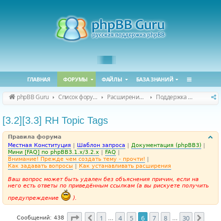
ГЛАВНАЯ
ФОРУМЫ
ФАЙЛЫ
БАЗА ЗНАНИЙ
phpBB Guru
Список форумов
Расширения phpBB
Поддержка расширений для phpBB
[3.2][3.3] RH Topic Tags
Правила форума
Местная Конституция
|
Шаблон запроса
|
Документация (phpBB3)
|
Мини [FAQ] по phpBB3.1.x/3.2.x
|
FAQ
|
Внимание! Прежде чем создать тему - прочти!
|
Как задавать вопросы
|
Как устанавливать расширения
Ваш вопрос может быть удален без объяснения причин, если на
него есть ответы по приведённым ссылкам (а вы рискуете получить
предупреждение
).
Страница
6
из
30
1
4
5
6
7
8
30
Пред.
След
Сообщений: 438
…
…