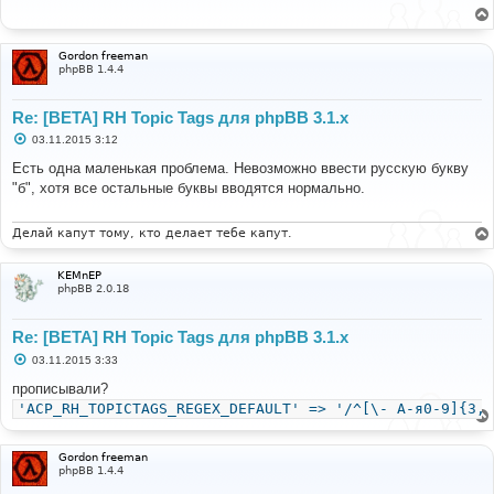
щ
е
н
и
Gordon freeman
е
phpBB 1.4.4
Re: [BETA] RH Topic Tags для phpBB 3.1.x
С
03.11.2015 3:12
о
о
Есть одна маленькая проблема. Невозможно ввести русскую букву
б
"б", хотя все остальные буквы вводятся нормально.
щ
е
н
и
Делай капут тому, кто делает тебе капут.
е
KEMnEP
phpBB 2.0.18
Re: [BETA] RH Topic Tags для phpBB 3.1.x
С
03.11.2015 3:33
о
о
прописывали?
б
'ACP_RH_TOPICTAGS_REGEX_DEFAULT' => '/^[\- A-я0-9]{3,3
щ
е
н
и
Gordon freeman
е
phpBB 1.4.4