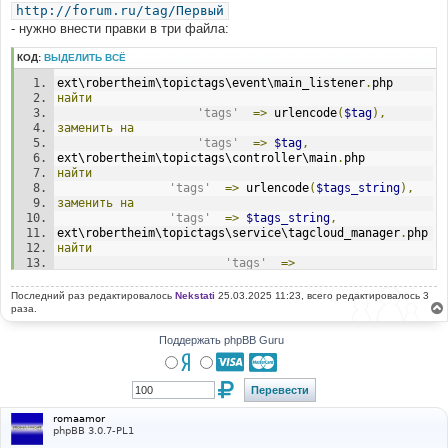
http://forum.ru/tag/Первый
- нужно внести правки в три файла:
КОД:
ВЫДЕЛИТЬ ВСЁ
ext\robertheim\topictags\event\main_listener
.
php
найти
'tags'
=>
 urlencode
(
$tag
),
заменить
на
'tags'
=>
$tag
,
ext\robertheim\topictags\controller\main
.
php
найти
'tags'
=>
 urlencode
(
$tags_string
),
заменить
на
'tags'
=>
$tags_string
,
ext\robertheim\topictags\service\tagcloud_manager
.
php
найти
'tags'
=>
urlencode
(
$tag
[
'tag'
])
заменить
на
Последний раз редактировалось
Nekstati
25.03.2025 11:23, всего редактировалось 3
'tags'
=>
$tag
[
'tag'
]
раза.
Поддержать phpBB Guru
romaamor
phpBB 3.0.7-PL1