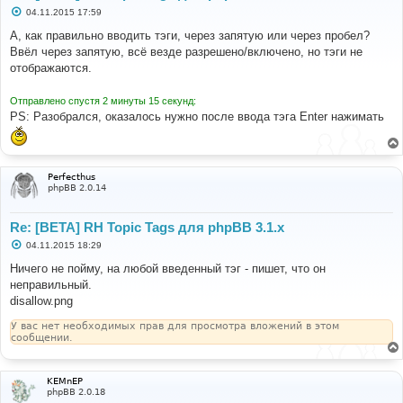
С
04.11.2015 17:59
о
о
А, как правильно вводить тэги, через запятую или через пробел?
б
Ввёл через запятую, всё везде разрешено/включено, но тэги не
щ
е
отображаются.
н
и
е
Отправлено спустя 2 минуты 15 секунд:
PS: Разобрался, оказалось нужно после ввода тэга Enter нажимать
Perfecthus
phpBB 2.0.14
Re: [BETA] RH Topic Tags для phpBB 3.1.x
С
04.11.2015 18:29
о
о
Ничего не пойму, на любой введенный тэг - пишет, что он
б
неправильный.
щ
е
disallow.png
н
и
У вас нет необходимых прав для просмотра вложений в этом
е
сообщении.
KEMnEP
phpBB 2.0.18