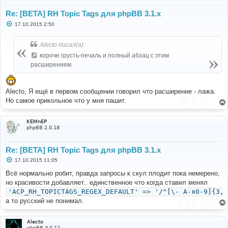
Re: [BETA] RH Topic Tags для phpBB 3.1.x
С
17.10.2015 2:50
о
о
б
Alecto писал(а):
щ
е
короче грусть-печаль и полный абзац с этим
н
расширением.
и
е
Alecto, Я ещё в первом сообщении говорил что расширение - лажа.
Но самое прикольное что у мня пашит.
KEMnEP
phpBB 2.0.18
Re: [BETA] RH Topic Tags для phpBB 3.1.x
С
17.10.2015 11:05
о
о
Всё нормально робит, правда запросы к скул плодит пока немерено,
б
но красивости добавляет.. единственное что когда ставил менял
щ
е
'ACP_RH_TOPICTAGS_REGEX_DEFAULT' => '/^[\- A-я0-9]{3,3
н
а то русский не понимал.
и
е
Alecto
phpBB 3.0.12