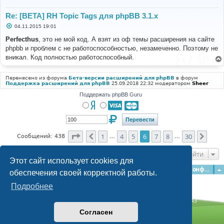
Re: [BETA] RH Topic Tags для phpBB 3.1.x
С
04.11.2015 19:01
о
о
Perfecthus
, это не мой код. А взят из оф темы расширения на сайте
б
phpbb и проблем с не работоспособностью, незамеченно. Поэтому не
щ
е
вникал. Код полностью работоспособный.
н
и
е
Перенесено из форума
Бета-версии расширений для phpBB
в форум
Поддержка расширений для phpBB
25.09.2018 22:32 модератором
Sheer
Поддержать phpBB Guru
Страница
6
из
30
1
4
5
6
7
8
30
Пред.
След
Сообщений: 438
…
…
Перейти
Этот сайт использует cookies для
Главная
Форумы
Наша команда
О команде
Конфиденциальность
обеспечения своей корректной работы.
Подробнее
Time: 0.259s
| Peak Memory Usage: 3.15 МБ | GZIP: Off |
Queries: 43
© phpBB Guru, 2004—2026
Согласен
Powered by
phpBB
Style by
Artodia