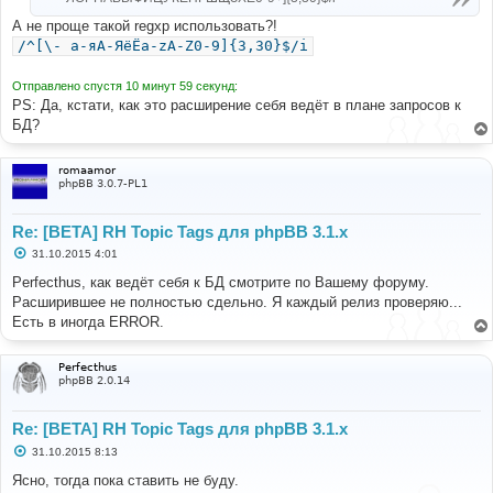
А не проще такой regxp использовать?!
/^[\- а-яА-ЯёЁa-zA-Z0-9]{3,30}$/i
Отправлено спустя 10 минут 59 секунд:
PS: Да, кстати, как это расширение себя ведёт в плане запросов к
БД?
romaamor
phpBB 3.0.7-PL1
Re: [BETA] RH Topic Tags для phpBB 3.1.x
С
31.10.2015 4:01
о
о
Perfecthus, как ведёт себя к БД смотрите по Вашему форуму.
б
Расширившее не полностью сдельно. Я каждый релиз проверяю...
щ
е
Есть в иногда ERROR.
н
и
е
Perfecthus
phpBB 2.0.14
Re: [BETA] RH Topic Tags для phpBB 3.1.x
С
31.10.2015 8:13
о
о
Ясно, тогда пока ставить не буду.
б