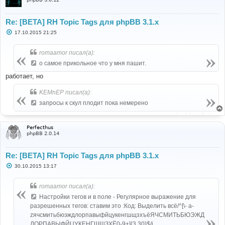
Re: [BETA] RH Topic Tags для phpBB 3.1.x
С
17.10.2015 21:25
о
о
б
romaamor писал(а):
щ
е
о самое прикольное что у мня пашит.
н
и
работает, но
е
KEMnEP писал(а):
запросы к скул плодит пока немерено
Perfecthus
phpBB 2.0.14
Re: [BETA] RH Topic Tags для phpBB 3.1.x
С
30.10.2015 13:17
о
о
б
romaamor писал(а):
щ
е
Настройки тегов и в поле - Регулярное выражение для
н
разрешенных тегов: ставим это :Код: Выделить всё/^[\- a-
и
е
zячсмитьбюэждлорпавыфйцукенгшщзхъёЯЧСМИТЬБЮЭЖД
ЛОРПАВЫФЙЦУКЕНГШЩЗХЁ0-9+]{3,30}$/i