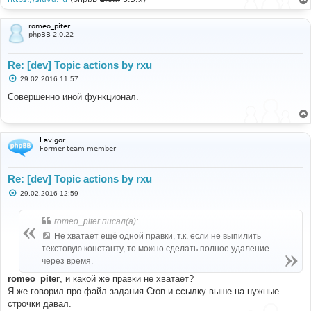
romeo_piter
phpBB 2.0.22
Re: [dev] Topic actions by rxu
С
29.02.2016 11:57
о
о
Совершенно иной функционал.
б
щ
е
н
и
LavIgor
е
Former team member
Re: [dev] Topic actions by rxu
С
29.02.2016 12:59
о
о
б
romeo_piter писал(а):
щ
е
Не хватает ещё одной правки, т.к. если не выпилить
н
текстовую константу, то можно сделать полное удаление
и
е
через время.
romeo_piter
, и какой же правки не хватает?
Я же говорил про файл задания Cron и ссылку выше на нужные
строчки давал.