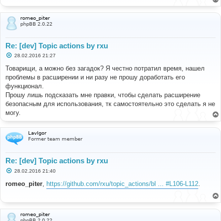
е
н
и
romeo_piter
е
phpBB 2.0.22
Re: [dev] Topic actions by rxu
С
28.02.2016 21:27
о
о
Товарищи, а можно без загадок? Я честно потратил время, нашел
б
проблемы в расширении и ни разу не прошу доработать его
щ
е
функционал.
н
Прошу лишь подсказать мне правки, чтобы сделать расширение
и
е
безопасным для использования, тк самостоятельно это сделать я не
могу.
LavIgor
Former team member
Re: [dev] Topic actions by rxu
С
28.02.2016 21:40
о
о
romeo_piter
,
https://github.com/rxu/topic_actions/bl ... #L106-L112
.
б
щ
е
н
и
romeo_piter
е
phpBB 2.0.22