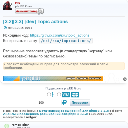
rxu
phpBB Guru
[3.2][3.3] [dev] Topic actions
С
09.01.2015 15:11
о
о
Исходный код:
https://github.com/rxu/topic_actions
б
Копировать в папку:
/ext/rxu/topicactions/
щ
е
н
Расширение позволяет удалять (в стандартную "корзину" или
и
е
безвозвратно) темы по расписанию.
У вас нет необходимых прав для просмотра вложений в этом
сообщении.
Поддержать phpBB Guru
Перенесено из форума
Бета-версии расширений для phpBB 3.1.x
в форум
Анонсы и поддержка расширений для phpBB 3.1.x
11.07.2015 12:55
модератором
LavIgor
romeo_piter