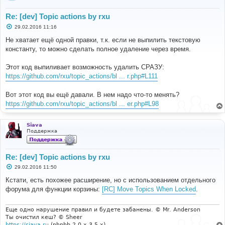
Re: [dev] Topic actions by rxu
С
29.02.2016 11:16
о
о
Не хватает ещё одной правки, т.к. если не выпилить текстовую
б
константу, то можно сделать полное удаление через время.
щ
е
н
Этот код выпиливает возможность удалить СРАЗУ:
и
е
https://github.com/rxu/topic_actions/bl ... r.php#L111
Вот этот код вы ещё давали. В нем надо что-то менять?
https://github.com/rxu/topic_actions/bl ... er.php#L98
Siava
Поддержка
Re: [dev] Topic actions by rxu
С
29.02.2016 11:50
о
о
Кстати, есть похожее расширение, но с использованием отдельного
б
форума для функции корзины:
[RC] Move Topics When Locked
.
щ
е
н
и
Еще одно нарушение правил и будете забанены. © Mr. Anderson
е
Ты очистил кеш? © Sheer
https://siava.ru
(phpbb
2.0.x
3.5.x)