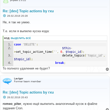
phpBB 2.0.22
Re: [dev] Topic actions by rxu
С
28.02.2016 20:28
о
о
Не, я так не умею.
б
щ
е
Т.е. если я выпилю куска кода:
н
и
КОД:
ВЫДЕЛИТЬ ВСЁ
е
case
'DELETE'
:
$this
-
>
set_topic_action_time
(
''
,
0
,
$topic_id
);
							delete_topics
(
'topic_id'
,
$topic_id
);
break
;
То полного удаления не будет?
LavIgor
Former team member
Re: [dev] Topic actions by rxu
С
28.02.2016 20:43
о
о
romeo_piter
, нужно ещё выпилить аналогичный кусок в файле
б
задания Cron.
щ