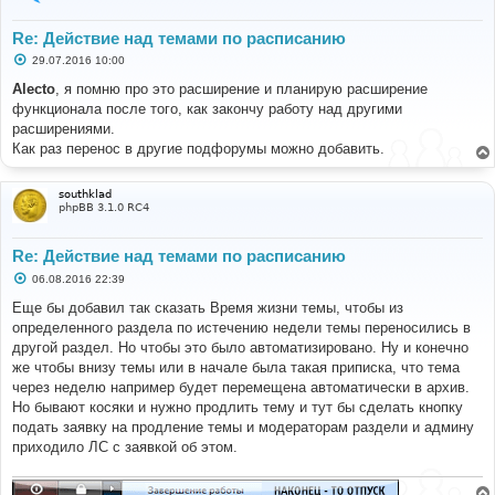
Re: Действие над темами по расписанию
С
29.07.2016 10:00
о
о
Alecto
, я помню про это расширение и планирую расширение
б
функционала после того, как закончу работу над другими
щ
е
расширениями.
н
Как раз перенос в другие подфорумы можно добавить.
и
е
southklad
phpBB 3.1.0 RC4
Re: Действие над темами по расписанию
С
06.08.2016 22:39
о
о
Еще бы добавил так сказать Время жизни темы, чтобы из
б
определенного раздела по истечению недели темы переносились в
щ
е
другой раздел. Но чтобы это было автоматизировано. Ну и конечно
н
же чтобы внизу темы или в начале была такая приписка, что тема
и
е
через неделю например будет перемещена автоматически в архив.
Но бывают косяки и нужно продлить тему и тут бы сделать кнопку
подать заявку на продление темы и модераторам раздели и админу
приходило ЛС с заявкой об этом.