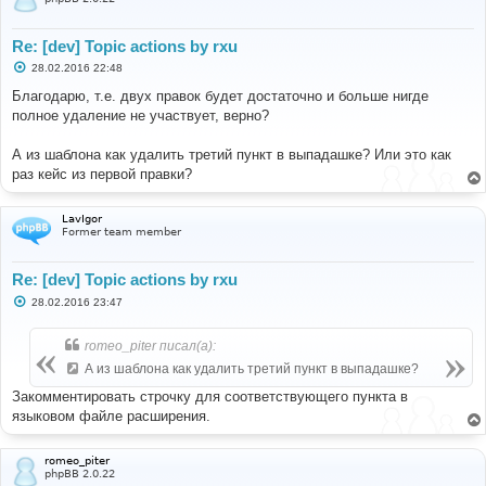
Re: [dev] Topic actions by rxu
С
28.02.2016 22:48
о
о
Благодарю, т.е. двух правок будет достаточно и больше нигде
б
полное удаление не участвует, верно?
щ
е
н
А из шаблона как удалить третий пункт в выпадашке? Или это как
и
е
раз кейс из первой правки?
LavIgor
Former team member
Re: [dev] Topic actions by rxu
С
28.02.2016 23:47
о
о
б
romeo_piter писал(а):
щ
е
А из шаблона как удалить третий пункт в выпадашке?
н
и
Закомментировать строчку для соответствующего пункта в
е
языковом файле расширения.
romeo_piter
phpBB 2.0.22