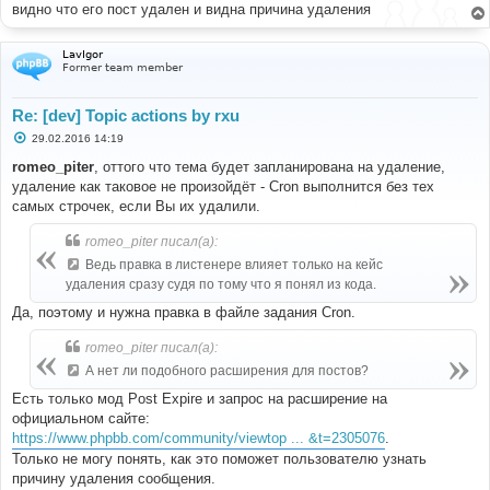
видно что его пост удален и видна причина удаления
LavIgor
Former team member
Re: [dev] Topic actions by rxu
С
29.02.2016 14:19
о
о
romeo_piter
, оттого что тема будет запланирована на удаление,
б
удаление как таковое не произойдёт - Cron выполнится без тех
щ
е
самых строчек, если Вы их удалили.
н
и
romeo_piter писал(а):
е
Ведь правка в листенере влияет только на кейс
удаления сразу судя по тому что я понял из кода.
Да, поэтому и нужна правка в файле задания Cron.
romeo_piter писал(а):
А нет ли подобного расширения для постов?
Есть только мод Post Expire и запрос на расширение на
официальном сайте:
https://www.phpbb.com/community/viewtop ... &t=2305076
.
Только не могу понять, как это поможет пользователю узнать
причину удаления сообщения.