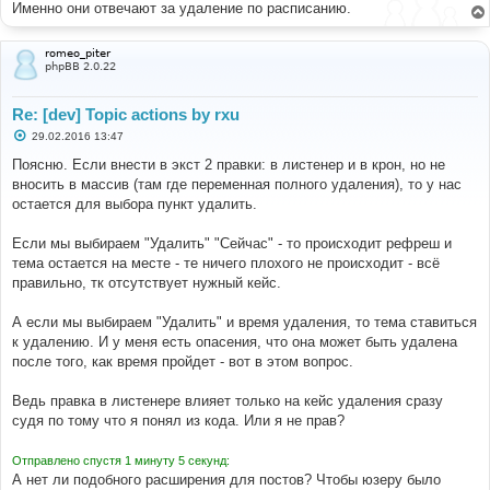
Именно они отвечают за удаление по расписанию.
romeo_piter
phpBB 2.0.22
Re: [dev] Topic actions by rxu
С
29.02.2016 13:47
о
о
Поясню. Если внести в экст 2 правки: в листенер и в крон, но не
б
вносить в массив (там где переменная полного удаления), то у нас
щ
е
остается для выбора пункт удалить.
н
и
е
Если мы выбираем "Удалить" "Сейчас" - то происходит рефреш и
тема остается на месте - те ничего плохого не происходит - всё
правильно, тк отсутствует нужный кейс.
А если мы выбираем "Удалить" и время удаления, то тема ставиться
к удалению. И у меня есть опасения, что она может быть удалена
после того, как время пройдет - вот в этом вопрос.
Ведь правка в листенере влияет только на кейс удаления сразу
судя по тому что я понял из кода. Или я не прав?
Отправлено спустя 1 минуту 5 секунд:
А нет ли подобного расширения для постов? Чтобы юзеру было