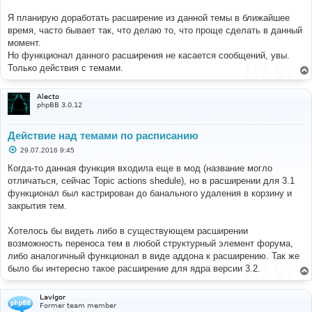
Я планирую доработать расширение из данной темы в ближайшее
время, часто бывает так, что делаю то, что проще сделать в данный
момент.
Но функционал данного расширения не касается сообщений, увы.
Только действия с темами.
Alecto
phpBB 3.0.12
Действие над темами по расписанию
С
29.07.2016 9:45
о
о
Когда-то данная функция входила еще в мод (название могло
б
отличаться, сейчас Topic actions shedule), но в расширении для 3.1
щ
е
функционал был кастрирован до банального удаления в корзину и
н
закрытия тем.
и
е
Хотелось бы видеть либо в существующем расширении
возможность переноса тем в любой структурный элемент форума,
либо аналогичный функционал в виде аддона к расширению. Так же
было бы интересно такое расширение для ядра версии 3.2.
LavIgor
Former team member