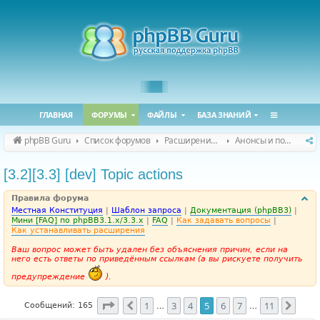
ГЛАВНАЯ
ФОРУМЫ
ФАЙЛЫ
БАЗА ЗНАНИЙ
phpBB Guru
Список форумов
Расширения phpBB
Анонсы и поддержка расширений для phpBB
[3.2][3.3] [dev] Topic actions
Правила форума
Местная Конституция
|
Шаблон запроса
|
Документация (phpBB3)
|
Мини [FAQ] по phpBB3.1.x/3.3.x
|
FAQ
|
Как задавать вопросы
|
Как устанавливать расширения
Ваш вопрос может быть удален без объяснения причин, если на
него есть ответы по приведённым ссылкам (а вы рискуете получить
предупреждение
).
Страница
5
из
11
1
3
4
5
6
7
11
Пред.
След
Сообщений: 165
…
…