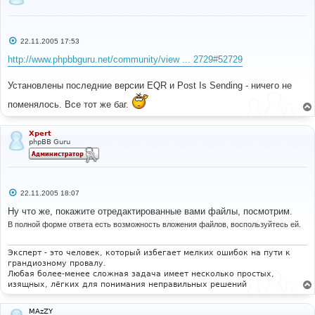
С
22.11.2005 17:53
о
о
http://www.phpbbguru.net/community/view ... 2729#52729
б
щ
е
Установлены последние версии EQR и Post Is Sending - ничего не
н
и
поменялось. Все тот же баг.
е
Xpert
phpBB Guru
С
22.11.2005 18:07
о
о
Ну что же, покажите отредактированные вами файлы, посмотрим.
б
В полной форме ответа есть возможность вложения файлов, воспользуйтесь ей.
щ
е
н
и
Эксперт - это человек, который избегает мелких ошибок на пути к
е
грандиозному провалу.
Любая более-менее сложная задача имеет несколько простых,
изящных, лёгких для понимания неправильных решений
MAzZY