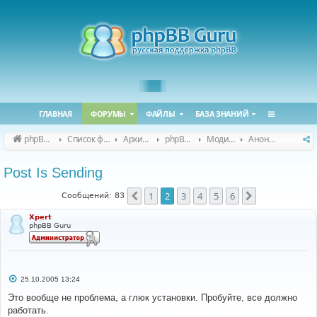
ГЛАВНАЯ
ФОРУМЫ
ФАЙЛЫ
БАЗА ЗНАНИЙ
phpBB Guru
Список форумов
Архивные форумы
phpBB 2.0.x (архив)
Модификация phpBB 2.0.x
Анонсы и поддержка модов для phpBB 2.0.x
Post Is Sending
1
2
3
4
5
6
Пред.
След.
Сообщений: 83
Xpert
phpBB Guru
С
25.10.2005 13:24
о
о
Это вообще не проблема, а глюк установки. Пробуйте, все должно
б
работать.
щ