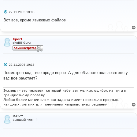
С
22.11.2005 19:08
о
о
Вот все, кроме языковых файлов
б
щ
е
н
и
Xpert
е
phpBB Guru
С
22.11.2005 19:15
о
о
Посмотрел код - все вроде верно. А для обычного пользователя у
б
вас все работает?
щ
е
н
и
Эксперт - это человек, который избегает мелких ошибок на пути к
е
грандиозному провалу.
Любая более-менее сложная задача имеет несколько простых,
изящных, лёгких для понимания неправильных решений
MAzZY
Бывший член :)