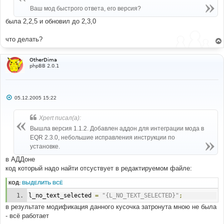
Ваш мод быстрого ответа, его версия?
была 2,2,5 и обновил до 2,3,0
что делать?
OtherDima
phpBB 2.0.1
С
05.12.2005 15:22
о
о
б
Xpert писал(а):
щ
е
Вышла версия 1.1.2. Добавлен аддон для интеграции мода в
н
EQR 2.3.0, небольшие исправления инструкции по
и
е
установке.
в АДДоне
код который надо найти отсуствует в редактируемом файле:
КОД:
ВЫДЕЛИТЬ ВСЁ
l_no_text_selected 
=
"{L_NO_TEXT_SELECTED}"
;
в результате модификация данного кусочка затронута мною не была
- всё работает