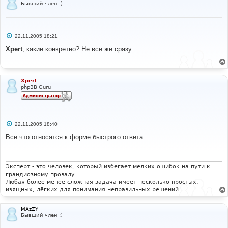
Бывший член :)
С
22.11.2005 18:21
о
о
Xpert
, какие конкретно? Не все же сразу
б
щ
е
н
и
Xpert
е
phpBB Guru
С
22.11.2005 18:40
о
о
Все что относятся к форме быстрого ответа.
б
щ
е
н
и
Эксперт - это человек, который избегает мелких ошибок на пути к
е
грандиозному провалу.
Любая более-менее сложная задача имеет несколько простых,
изящных, лёгких для понимания неправильных решений
MAzZY
Бывший член :)