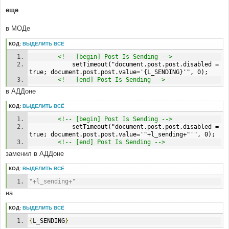
еще
в МОДе
КОД:
ВЫДЕЛИТЬ ВСЁ
<!-- [begin] Post Is Sending -->
	        setTimeout("document.post.post.disabled = 
true; document.post.post.value='{L_SENDING}'", 0); 
<!-- [end] Post Is Sending -->
в АДДоне
КОД:
ВЫДЕЛИТЬ ВСЁ
<!-- [begin] Post Is Sending -->
	        setTimeout("document.post.post.disabled = 
true; document.post.post.value='"+l_sending+"'", 0); 
<!-- [end] Post Is Sending -->
заменил в АДДоне
КОД:
ВЫДЕЛИТЬ ВСЁ
"+l_sending+"
на
КОД:
ВЫДЕЛИТЬ ВСЁ
{
L_SENDING
}