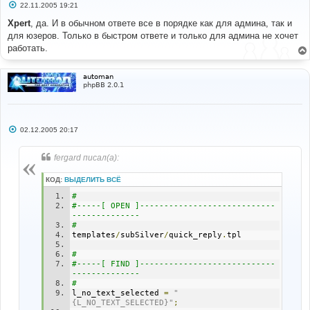
С
22.11.2005 19:21
о
о
Xpert
, да. И в обычном ответе все в порядке как для админа, так и
б
для юзеров. Только в быстром ответе и только для админа не хочет
щ
е
работать.
н
и
е
automan
phpBB 2.0.1
С
02.12.2005 20:17
о
о
б
fergard писал(а):
щ
е
н
КОД:
ВЫДЕЛИТЬ ВСЁ
и
е
#
#-----[ OPEN ]----------------------------
--------------
#
templates
/
subSilver
/
quick_reply
.
tpl
#
#-----[ FIND ]----------------------------
--------------
#
l_no_text_selected 
=
"
{L_NO_TEXT_SELECTED}"
;