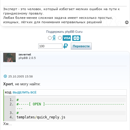
е
н
и
Эксперт - это человек, который избегает мелких ошибок на пути к
е
грандиозному провалу.
Любая более-менее сложная задача имеет несколько простых,
изящных, лёгких для понимания неправильных решений
Поддержать phpBB Guru
severnet
phpBB 2.0.5
С
25.10.2005 15:58
о
о
Xpert
, не могу найти:
б
щ
КОД:
ВЫДЕЛИТЬ ВСЁ
е
н
#
и
е
#-----[ OPEN ]---------------------------------------
---
#
templates
/
quick_reply
.
js
Хм...