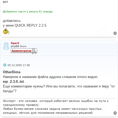
вот
Добавлено спустя 1 минуту 41 секунду:
добавлюсь
у меня QUICK REPLY 2.2.5
)
Xpert
phpBB Guru
С
05.12.2005 17:38
о
о
OtherDima
б
Наверное в названии файла аддона слишком плохо видно:
щ
е
eqr_2.3.0..txt
.
н
Еще комментарии нужны? Или вы полагаете, что названия я беру "от
и
е
балды"?
Эксперт - это человек, который избегает мелких ошибок на пути к
грандиозному провалу.
Любая более-менее сложная задача имеет несколько простых,
изящных, лёгких для понимания неправильных решений