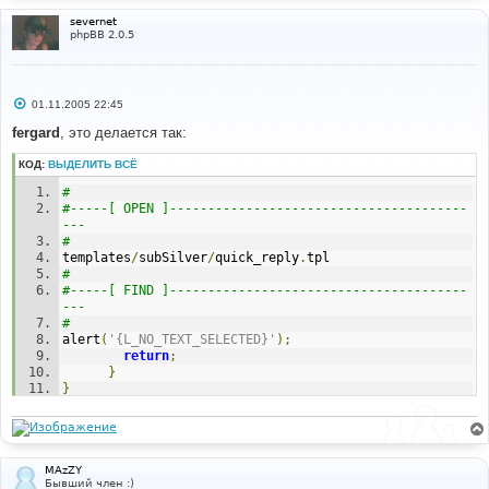
severnet
phpBB 2.0.5
С
01.11.2005 22:45
о
о
fergard
, это делается так:
б
щ
КОД:
ВЫДЕЛИТЬ ВСЁ
е
н
# 
и
е
#-----[ OPEN ]---------------------------------------
--- 
# 
templates
/
subSilver
/
quick_reply
.
tpl
# 
#-----[ FIND ]---------------------------------------
--- 
# 
alert
(
'{L_NO_TEXT_SELECTED}'
);
return
;
}
}
# 
#-----[ AFTER, ADD ]---------------------------------
--------- 
# 
l_sending 
=
"{L_SENDING}"
;
MAzZY
Бывший член :)