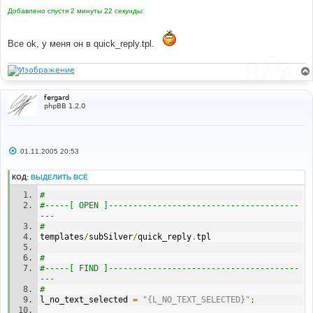
Добавлено спустя 2 минуты 22 секунды:
Все ok, у меня он в quick_reply.tpl.
fergard
phpBB 1.2.0
С
01.11.2005 20:53
о
о
б
КОД:
ВЫДЕЛИТЬ ВСЁ
щ
е
#
н
#-----[ OPEN ]---------------------------------------
и
---
е
#
templates
/
subSilver
/
quick_reply
.
tpl
#
#-----[ FIND ]---------------------------------------
---
#
l_no_text_selected 
=
"{L_NO_TEXT_SELECTED}"
;