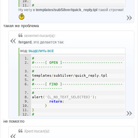
#
Ну нету в
#-----[ AFTER, ADD ]----------------------
templates/subSilver/quick_reply.tpl
такой строчки!
--------------------
#
l_sending 
=
"{L_SENDING}"
;
такая же проблема
severnet писал(а):
fergard
, это делается так:
КОД:
ВЫДЕЛИТЬ ВСЁ
# 
#-----[ OPEN ]----------------------------
-------------- 
# 
templates
/
subSilver
/
quick_reply
.
tpl
# 
#-----[ FIND ]----------------------------
-------------- 
# 
alert
(
'{L_NO_TEXT_SELECTED}'
);
return
;
}
}
# 
#-----[ AFTER, ADD ]----------------------
не помогло
-------------------- 
# 
Xpert писал(а):
l_sending 
=
"{L_SENDING}"
;