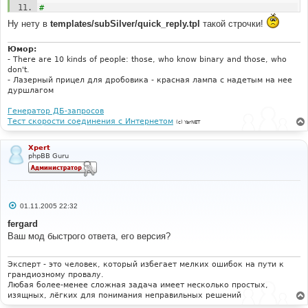
#
#-----[ AFTER, ADD ]---------------------------------
Ну нету в
templates/subSilver/quick_reply.tpl
такой строчки!
---------
#
l_sending 
=
"{L_SENDING}"
;
Юмор:
- There are 10 kinds of people: those, who know binary and those, who
don't.
- Лазерный прицел для дробовика - красная лампа с надетым на нее
дуршлагом
Генератор ДБ-запросов
Тест скорости соединения с Интернетом
(c) YarNET
Xpert
phpBB Guru
С
01.11.2005 22:32
о
о
fergard
б
Ваш мод быстрого ответа, его версия?
щ
е
н
и
Эксперт - это человек, который избегает мелких ошибок на пути к
е
грандиозному провалу.
Любая более-менее сложная задача имеет несколько простых,
изящных, лёгких для понимания неправильных решений