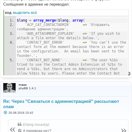
н
Сообщения в админке не переводил:
и
е
КОД:
ВЫДЕЛИТЬ ВСЁ
$lang
=
array_merge
(
$lang
,
array
(
'ACP_CAT_CONTACTADMIN'
=>
'Отправить 
сообщение администрации'
,
'ADD_ATTACHMENT_EXPLAIN'
=>
'If you wish to 
attach a file enter the details below.'
,
'CONTACT_BOT_ERROR'
=>
'You can’t use the 
contact form at the moment because there is an error 
in the configuration.  An email has been sent to the  
founder.'
,
'CONTACT_BOT_NONE'
=>
'The user %1$s 
tried to use the Contact Admin Extension at %2$s to 
send a %3$s, but there are no Administrators that 
allow %3$ss by users. Please enter the Contact Bot 
Configuration in the Admin Panel for the forum %4$s 
and choose the “Board Founder” option'
,
maos
'CONTACT_BOT_SUBJECT'
=>
'Contact 
phpBB 1.4.1
Administration Extension Error'
,
'CONTACT_BOT_USER_MESSAGE'
=>
'The user %1$s 
tried to use the Contact Admin extension at %2$s, but 
Re: Через "Связаться с администрацией" рассылают
the user selected in the configuration is incorrect. 
спам
Please visit the forum %3$s and choose a different 
С
20.08.2016 15:42
user in the ACP for the Contact Administration.'
,
о
'CONTACT_BOT_FORUM_MESSAGE'
=>
'The user %1$s 
о
tried to use the Contact Admin extension at %2$s, but 
б
Erlang писал(а):
the forum selected in the configuration is incorrect. 
щ
е
А перевода нет?
Please visit the forum %3$s and choose a different 