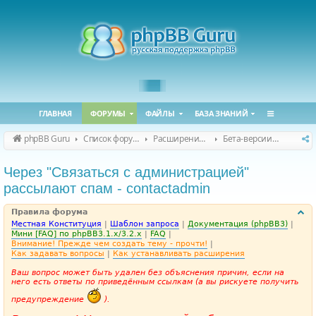
ГЛАВНАЯ
ФОРУМЫ
ФАЙЛЫ
БАЗА ЗНАНИЙ
phpBB Guru
Список форумов
Расширения phpBB
Бета-версии расширений для phpBB
Через "Связаться с администрацией"
рассылают спам - contactadmin
Правила форума
Местная Конституция
|
Шаблон запроса
|
Документация (phpBB3)
|
Мини [FAQ] по phpBB3.1.x/3.2.x
|
FAQ
|
Внимание! Прежде чем создать тему - прочти!
|
Как задавать вопросы
|
Как устанавливать расширения
Ваш вопрос может быть удален без объяснения причин, если на
него есть ответы по приведённым ссылкам (а вы рискуете получить
предупреждение
).