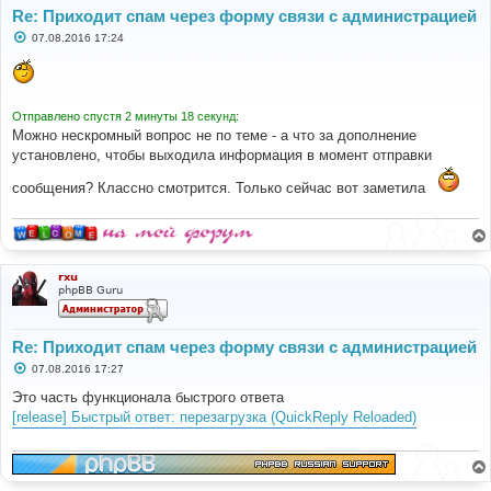
Re: Приходит спам через форму связи с администрацией
С
07.08.2016 17:24
о
о
б
щ
е
н
Отправлено спустя 2 минуты 18 секунд:
и
Можно нескромный вопрос не по теме - а что за дополнение
е
установлено, чтобы выходила информация в момент отправки
сообщения? Классно смотрится. Только сейчас вот заметила
rxu
phpBB Guru
Re: Приходит спам через форму связи с администрацией
С
07.08.2016 17:27
о
о
Это часть функционала быстрого ответа
б
[release] Быстрый ответ: перезагрузка (QuickReply Reloaded)
щ
е
н
и
е