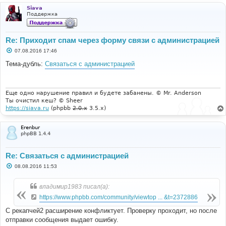
Siava
Поддержка
Re: Приходит спам через форму связи с администрацией
С
07.08.2016 17:46
о
о
Тема-дубль:
Связаться с администрацией
б
щ
е
н
и
Еще одно нарушение правил и будете забанены. © Mr. Anderson
е
Ты очистил кеш? © Sheer
https://siava.ru
(phpbb
2.0.x
3.5.x)
Erenbur
phpBB 1.4.4
Re: Связаться с администрацией
С
08.08.2016 11:53
о
о
б
владимир1983 писал(а):
щ
е
https://www.phpbb.com/community/viewtop ... &t=2372886
н
и
С рекапчей2 расширение конфликтует. Проверку проходит, но после
е
отправки сообщения выдает ошибку.