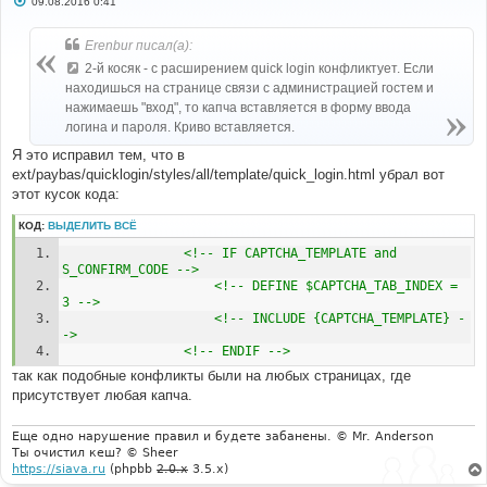
09.08.2016 0:41
о
о
б
Erenbur писал(а):
щ
е
2-й косяк - с расширением quick login конфликтует. Если
н
находишься на странице связи с администрацией гостем и
и
е
нажимаешь "вход", то капча вставляется в форму ввода
логина и пароля. Криво вставляется.
Я это исправил тем, что в
ext/paybas/quicklogin/styles/all/template/quick_login.html убрал вот
этот кусок кода:
КОД:
ВЫДЕЛИТЬ ВСЁ
<!-- IF CAPTCHA_TEMPLATE and 
S_CONFIRM_CODE -->
<!-- DEFINE $CAPTCHA_TAB_INDEX = 
3 -->
<!-- INCLUDE {CAPTCHA_TEMPLATE} -
->
<!-- ENDIF -->
так как подобные конфликты были на любых страницах, где
присутствует любая капча.
Еще одно нарушение правил и будете забанены. © Mr. Anderson
Ты очистил кеш? © Sheer
https://siava.ru
(phpbb
2.0.x
3.5.x)