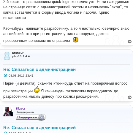
2-й косяк - с расширением quick login конфликтует. Если находишься
на странице связи с администрацией гостем и нажимаешь "вход", то
капча вставляется в форму ввода логина и пароля. Криво
вставляется.
Кто-нибудь, напишите разработчику, а то я настолько ювелирно знаю
английский, что при регистрации у них на форуме, даже с
проверочным вопросом не справился
Erenbur
phpBB 1.4.4
Re: Связаться с администрацией
С
08.08.2016 23:41
о
о
Парни (и девчата), скажите кто-нибудь ответ на проверочный вопрос
б
щ
при регистрации
Я как-нибудь гугловским переводчиком до
е
разработчика мысль донесу про косяки расширения.
н
и
е
Siava
Поддержка
Re: Связаться с администрацией
С