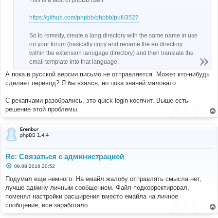
https://github.com/phpbb/phpbb/pull/3527
So to remedy, create a lang directory with the same name in use
on your forum (basically copy and rename the en directory
within the extension lanugage directory) and then translate the
email template into that language.
А пока в русской версии письмо не отправляется. Может кто-нибудь
сделает перевод? Я бы взялся, но пока знаний маловато.
С рекапчами разобрались, это quick login косячит. Выше есть
решение этой проблемы.
Erenbur
phpBB 1.4.4
Re: Связаться с администрацией
С
09.08.2016 20:52
о
о
Подумал еще немного. На емайл жалобу отправлять смысла нет,
б
лучше админу личным сообщением. Файл подкорректировал,
щ
е
поменял настройки расширения вместо емайла на личное
н
сообщение, все заработало.
и
е