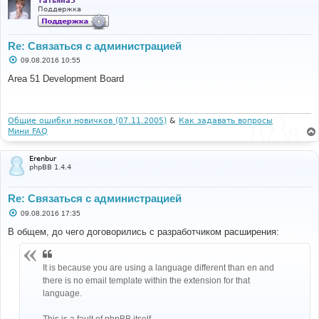
Татьяна5
е
Поддержка
Re: Связаться с администрацией
С
09.08.2016 10:55
о
о
Area 51 Development Board
б
щ
е
н
и
Общие ошибки новичков (07.11.2005)
&
Как задавать вопросы
е
Мини FAQ
Erenbur
phpBB 1.4.4
Re: Связаться с администрацией
С
09.08.2016 17:35
о
о
В общем, до чего договорились с разработчиком расширения:
б
щ
е
н
It is because you are using a language different than en and
и
there is no email template within the extension for that
е
language.
This is a fault of phpBB itself.