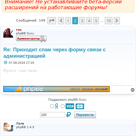
Внимание! Не устанавливайте бета-версии
расширений на работающие форумы!
Страница
2
из
10
1
2
3
4
5
10
Пред.
След.
Сообщений: 149
…
rxu
phpBB Guru
Re: Приходит спам через форму связи с
администрацией
С
07.08.2016 17:20
о
о
Мужья - они такие...
б
щ
е
н
и
е
Поддержать phpBB Guru
Лала
phpBB 1.4.3