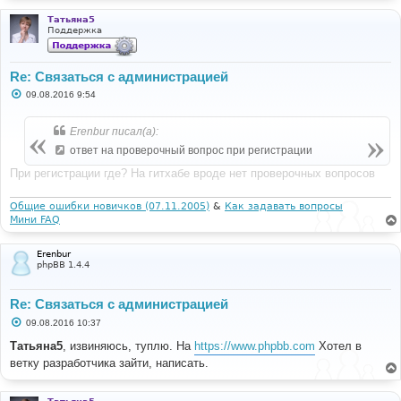
Татьяна5
Поддержка
Re: Связаться с администрацией
С
09.08.2016 9:54
о
о
б
Erenbur писал(а):
щ
е
ответ на проверочный вопрос при регистрации
н
и
При регистрации где? На гитхабе вроде нет проверочных вопросов
е
Общие ошибки новичков (07.11.2005)
&
Как задавать вопросы
Мини FAQ
Erenbur
phpBB 1.4.4
Re: Связаться с администрацией
С
09.08.2016 10:37
о
о
Татьяна5
, извиняюсь, туплю. На
https://www.phpbb.com
Хотел в
б
ветку разработчика зайти, написать.
щ
е
н
и