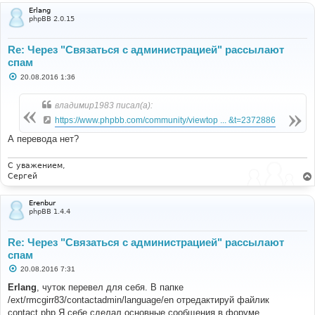
Erlang
phpBB 2.0.15
Re: Через "Связаться с администрацией" рассылают
спам
С
20.08.2016 1:36
о
о
б
владимир1983 писал(а):
щ
е
https://www.phpbb.com/community/viewtop ... &t=2372886
н
и
А перевода нет?
е
С уважением,
Сергей
Erenbur
phpBB 1.4.4
Re: Через "Связаться с администрацией" рассылают
спам
С
20.08.2016 7:31
о
о
Erlang
, чуток перевел для себя. В папке
б
/ext/rmcgirr83/contactadmin/language/en отредактируй файлик
щ
е
contact.php Я себе сделал основные сообщения в форуме.