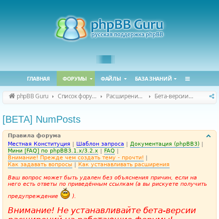
ГЛАВНАЯ
ФОРУМЫ
ФАЙЛЫ
БАЗА ЗНАНИЙ
phpBB Guru
Список форумов
Расширения phpBB
Бета-версии расширений для phpBB
[BETA] NumPosts
Правила форума
Местная Конституция
|
Шаблон запроса
|
Документация (phpBB3)
|
Мини [FAQ] по phpBB3.1.x/3.2.x
|
FAQ
|
Внимание! Прежде чем создать тему - прочти!
|
Как задавать вопросы
|
Как устанавливать расширения
Ваш вопрос может быть удален без объяснения причин, если на
него есть ответы по приведённым ссылкам (а вы рискуете получить
предупреждение
).
Внимание! Не устанавливайте бета-версии