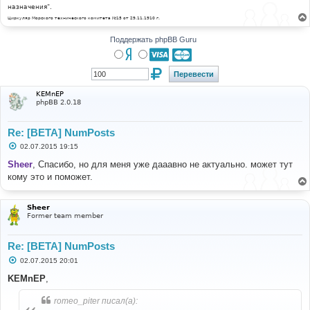
назначения".
Циркуляр Морского технического комитета №15 от 29.11.1910 г.
Поддержать phpBB Guru
KEMnEP
phpBB 2.0.18
Re: [BETA] NumPosts
С
02.07.2015 19:15
о
о
Sheer
, Спасибо, но для меня уже дааавно не актуально. может тут
б
кому это и поможет.
щ
е
н
и
Sheer
е
Former team member
Re: [BETA] NumPosts
С
02.07.2015 20:01
о
о
KEMnEP
,
б
щ
romeo_piter писал(а):
е
н