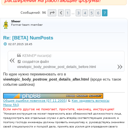
расширений на работающие форумы!
Страница
7
из
7
1
3
4
5
6
7
Пред.
Сообщений: 96
…
Sheer
Former team member
Re: [BETA] NumPosts
С
02.07.2015 18:45
о
о
б
KEMnEP писал(а):
щ
е
создаётся файл
н
viewtopic_body_postrow_post_details_before.html
и
е
По идее нужно переименовать его в
viewtopic_body_postrow_post_details_after.html
(вроде есть такое
событие шаблона)
Общие ошибки новичков (07.11.2005)
&
Как задавать вопросы
Мини FAQ
Если ничто другое не помогает, прочтите, наконец, инструкцию!
"Никакая инструкция не может перечислить всех обязанностей должностного лица,
предусмотреть все отдельные случаи и дать вперёд соответствующие указания, а
поэтому господа инженеры должны проявить инициативу и, руководствуясь знаниями
своей специальности и пользой дела, принять все усилия для оправдания своего