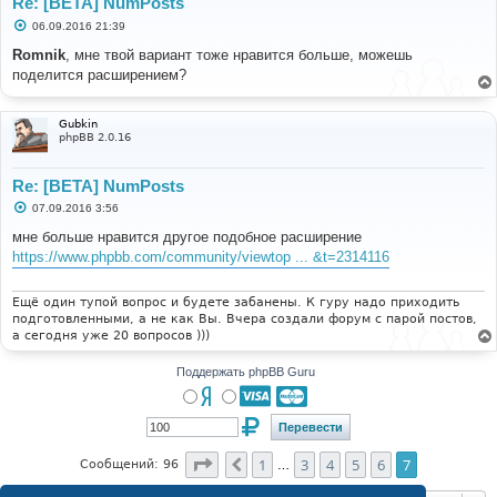
Re: [BETA] NumPosts
С
06.09.2016 21:39
о
о
Romnik
, мне твой вариант тоже нравится больше, можешь
б
поделится расширением?
щ
е
н
и
Gubkin
е
phpBB 2.0.16
Re: [BETA] NumPosts
С
07.09.2016 3:56
о
о
мне больше нравится другое подобное расширение
б
https://www.phpbb.com/community/viewtop ... &t=2314116
щ
е
н
и
Ещё один тупой вопрос и будете забанены. К гуру надо приходить
е
подготовленными, а не как Вы. Вчера создали форум с парой постов,
а сегодня уже 20 вопросов )))
Поддержать phpBB Guru
Страница
7
из
7
1
3
4
5
6
7
Пред.
Сообщений: 96
…