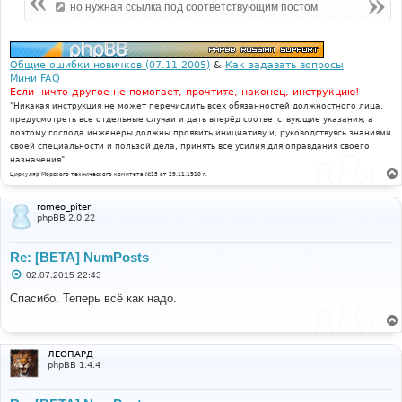
но нужная ссылка под соответствующим постом
и
е
Общие ошибки новичков (07.11.2005)
&
Как задавать вопросы
Мини FAQ
Если ничто другое не помогает, прочтите, наконец, инструкцию!
"Никакая инструкция не может перечислить всех обязанностей должностного лица,
предусмотреть все отдельные случаи и дать вперёд соответствующие указания, а
поэтому господа инженеры должны проявить инициативу и, руководствуясь знаниями
своей специальности и пользой дела, принять все усилия для оправдания своего
назначения".
Циркуляр Морского технического комитета №15 от 29.11.1910 г.
romeo_piter
phpBB 2.0.22
Re: [BETA] NumPosts
С
02.07.2015 22:43
о
о
Спасибо. Теперь всё как надо.
б
щ
е
н
и
ЛЕОПАРД
е
phpBB 1.4.4