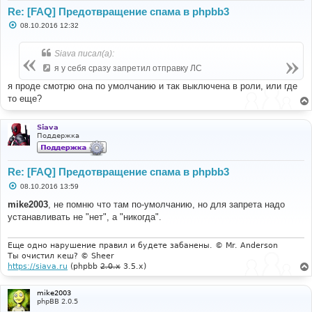
Re: [FAQ] Предотвращение спама в phpbb3
С
08.10.2016 12:32
о
о
б
Siava писал(а):
щ
е
я у себя сразу запретил отправку ЛС
н
и
я проде смотрю она по умолчанию и так выключена в роли, или где
е
то еще?
Siava
Поддержка
Re: [FAQ] Предотвращение спама в phpbb3
С
08.10.2016 13:59
о
о
mike2003
, не помню что там по-умолчанию, но для запрета надо
б
устанавливать не "нет", а "никогда".
щ
е
н
и
Еще одно нарушение правил и будете забанены. © Mr. Anderson
е
Ты очистил кеш? © Sheer
https://siava.ru
(phpbb
2.0.x
3.5.x)
mike2003
phpBB 2.0.5