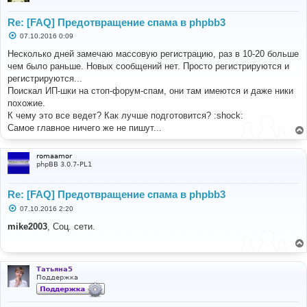
Re: [FAQ] Предотвращение спама в phpbb3
С
07.10.2016 0:09
о
о
Несколько дней замечаю массовую регистрацию, раз в 10-20 больше
б
чем было раньше. Новых сообщений нет. Просто регистрируются и
щ
е
регистрируются...
н
Поискал ИП-шки на стоп-форум-спам, они там имеются и даже ники
и
е
похожие.
К чему это все ведет? Как лучше подготовится? :shock:
Самое главное ничего же не пишут...
romaamor
phpBB 3.0.7-PL1
Re: [FAQ] Предотвращение спама в phpbb3
С
07.10.2016 2:20
о
о
mike2003
, Соц. сети.
б
щ
е
н
и
Татьяна5
е
Поддержка