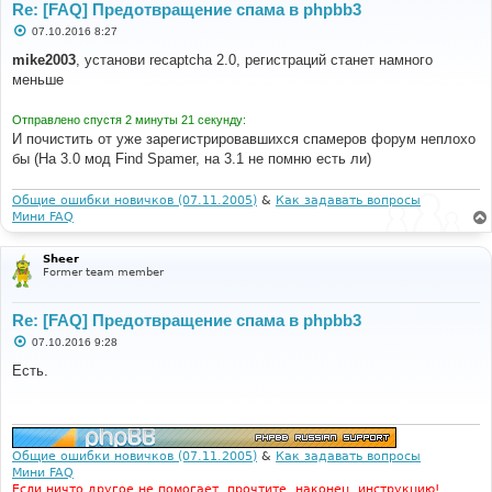
Re: [FAQ] Предотвращение спама в phpbb3
С
07.10.2016 8:27
о
о
mike2003
, установи recaptcha 2.0, регистраций станет намного
б
меньше
щ
е
н
Отправлено спустя 2 минуты 21 секунду:
и
е
И почистить от уже зарегистрировавшихся спамеров форум неплохо
бы (На 3.0 мод Find Spamer, на 3.1 не помню есть ли)
Общие ошибки новичков (07.11.2005)
&
Как задавать вопросы
Мини FAQ
Sheer
Former team member
Re: [FAQ] Предотвращение спама в phpbb3
С
07.10.2016 9:28
о
о
Есть.
б
щ
е
н
и
е
Общие ошибки новичков (07.11.2005)
&
Как задавать вопросы
Мини FAQ
Если ничто другое не помогает, прочтите, наконец, инструкцию!