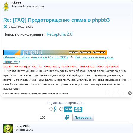
Sheer
Former team member
Re: [FAQ] Предотвращение спама в phpbb3
С
04.10.2016 15:02
о
о
Поиск по конференции:
ReCaptcha 2.0
б
щ
е
н
и
е
Общие ошибки новичков (07.11.2005)
&
Как задавать вопросы
Мини FAQ
Если ничто другое не помогает, прочтите, наконец, инструкцию!
"Никакая инструкция не может перечислить всех обязанностей должностного лица,
предусмотреть все отдельные случаи и дать вперёд соответствующие указания, а
поэтому господа инженеры должны проявить инициативу и, руководствуясь знаниями
своей специальности и пользой дела, принять все усилия для оправдания своего
назначения".
Циркуляр Морского технического комитета №15 от 29.11.1910 г.
Поддержать phpBB Guru
mike2003
phpBB 2.0.5