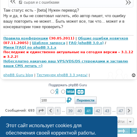
е
сырая и с ошибками
н
и
Там статус есть - [beta] Нужен перевод?
е
Ну и да, я бы не советовал наглеть, ибо автор пишет, что ошибку
вашу повторить не может... Быть может все, так что... может и в
консерватории тоже проверить?
Правила конференции
(30.05.2011)
|
Общие ошибки новичков
(07.11.2005)
|
Шаблон запроса
|
FAQ (phpBB 3.0.x)
/
Мини [FAQ] по phpBB 3.1.x
Последние и единственно актуальные на сегодня версии - 3.1.12
и 3.2.2!
Небесплатно накачаю ваш VPS/VDS/DS стероидами и заставлю
ваши CMS летать =)
phpBB Guru blog
|
Тестируем phpBB 3.3 здесь!
|
Поддержать phpBB Guru
Страница
41
из
47
1
39
40
41
42
43
47
Пред.
Сл
Сообщений: 693
…
…
Перейти
Этот сайт использует cookies для
Главная
Форумы
Наша команда
О команде
Конфиденциальность
обеспечения своей корректной работы.