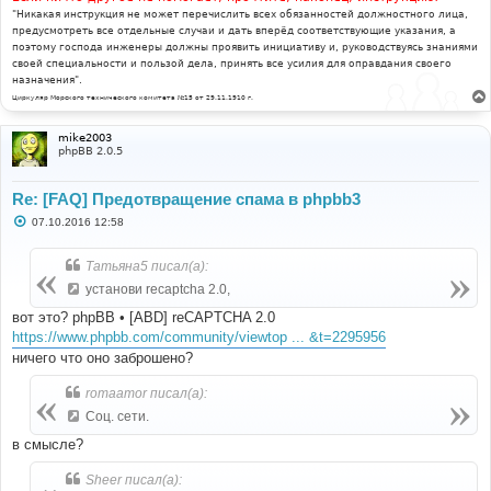
"Никакая инструкция не может перечислить всех обязанностей должностного лица,
предусмотреть все отдельные случаи и дать вперёд соответствующие указания, а
поэтому господа инженеры должны проявить инициативу и, руководствуясь знаниями
своей специальности и пользой дела, принять все усилия для оправдания своего
назначения".
Циркуляр Морского технического комитета №15 от 29.11.1910 г.
mike2003
phpBB 2.0.5
Re: [FAQ] Предотвращение спама в phpbb3
С
07.10.2016 12:58
о
о
б
Татьяна5 писал(а):
щ
е
установи recaptcha 2.0,
н
и
вот это? phpBB • [ABD] reCAPTCHA 2.0
е
https://www.phpbb.com/community/viewtop ... &t=2295956
ничего что оно заброшено?
romaamor писал(а):
Соц. сети.
в смысле?
Sheer писал(а):