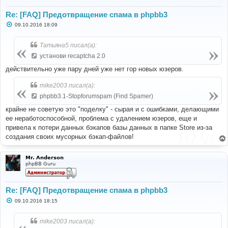
Re: [FAQ] Предотвращение спама в phpbb3
С
09.10.2016 18:09
о
о
б
Татьяна5 писал(а):
щ
е
установи recaptcha 2.0
н
и
действительно уже пару дней уже нет гор новых юзеров.
е
mike2003 писал(а):
phpbb3.1-Stopforumspam (Find Spamer)
крайне не советую это "поделку" - сырая и с ошибками, делающими
ее неработоспособной, проблема с удалением юзеров, еще и
привела к потери данных бэкапов базы данных в папке Store из-за
создания своих мусорных бэкап-файлов!
Mr. Anderson
phpBB Guru
Re: [FAQ] Предотвращение спама в phpbb3
С
09.10.2016 18:15
о
о
б
mike2003 писал(а):
щ