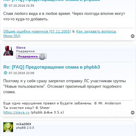
С
07.10.2016 21:55
о
о
Спам любого вида и в любое время. Через полгода вполне могут
б
что-то куда-то добавить.
щ
е
н
и
Общие ошибки новичков (07.11.2005)
&
Как задавать вопросы
е
Мини FAQ
Siava
Поддержка
Re: [FAQ] Предотвращение спама в phpbb3
С
07.10.2016 22:09
о
о
Поэтому я у себя сразу запретил отправку ЛС участникам группы
б
"Новые пользователи". Отсекает приличный процент подобного
щ
е
спама.
н
и
е
Еще одно нарушение правил и будете забанены. © Mr. Anderson
Ты очистил кеш? © Sheer
https://siava.ru
(phpbb
2.0.x
3.5.x)
mike2003
phpBB 2.0.5