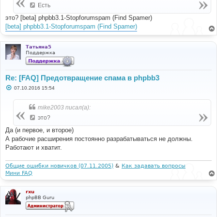
Есть
это? [beta] phpbb3.1-Stopforumspam (Find Spamer)
[beta] phpbb3.1-Stopforumspam (Find Spamer)
Татьяна5
Поддержка
Re: [FAQ] Предотвращение спама в phpbb3
С
07.10.2016 15:54
о
о
б
mike2003 писал(а):
щ
е
это?
н
и
Да (и первое, и второе)
е
А рабочие расширения постоянно разрабатываться не должны.
Работают и хватит.
Общие ошибки новичков (07.11.2005)
&
Как задавать вопросы
Мини FAQ
rxu
phpBB Guru