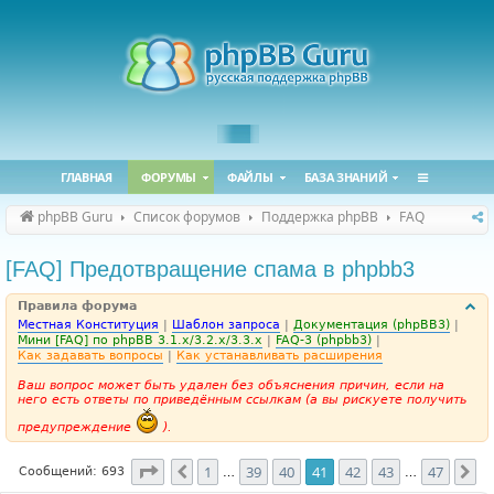
ГЛАВНАЯ
ФОРУМЫ
ФАЙЛЫ
БАЗА ЗНАНИЙ
phpBB Guru
Список форумов
Поддержка phpBB
FAQ
[FAQ] Предотвращение спама в phpbb3
Правила форума
Местная Конституция
|
Шаблон запроса
|
Документация (phpBB3)
|
Мини [FAQ] по phpBB 3.1.x/3.2.x/3.3.x
|
FAQ-3 (phpbb3)
|
Как задавать вопросы
|
Как устанавливать расширения
Ваш вопрос может быть удален без объяснения причин, если на
него есть ответы по приведённым ссылкам (а вы рискуете получить
предупреждение
).
Страница
41
из
47
1
39
40
41
42
43
47
Пред.
Сл
Сообщений: 693
…
…