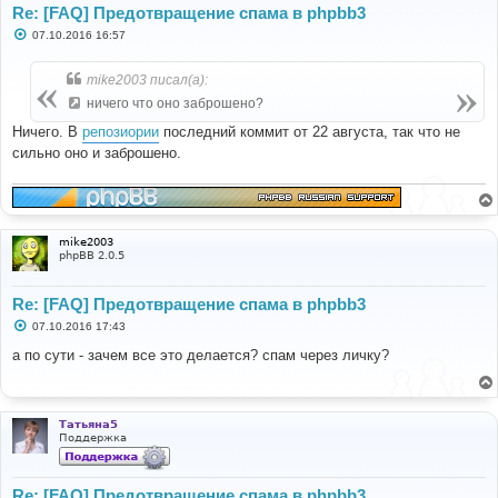
Re: [FAQ] Предотвращение спама в phpbb3
С
07.10.2016 16:57
о
о
б
mike2003 писал(а):
щ
е
ничего что оно заброшено?
н
и
Ничего. В
репозиории
последний коммит от 22 августа, так что не
е
сильно оно и заброшено.
mike2003
phpBB 2.0.5
Re: [FAQ] Предотвращение спама в phpbb3
С
07.10.2016 17:43
о
о
а по сути - зачем все это делается? спам через личку?
б
щ
е
н
и
Татьяна5
е
Поддержка
Re: [FAQ] Предотвращение спама в phpbb3