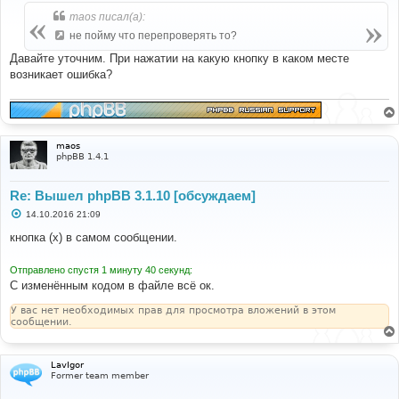
о
б
maos писал(а):
щ
е
не пойму что перепроверять то?
н
и
Давайте уточним. При нажатии на какую кнопку в каком месте
е
возникает ошибка?
maos
phpBB 1.4.1
Re: Вышел phpBB 3.1.10 [обсуждаем]
С
14.10.2016 21:09
о
о
кнопка (х) в самом сообщении.
б
щ
е
Отправлено спустя 1 минуту 40 секунд:
н
С изменённым кодом в файле всё ок.
и
е
У вас нет необходимых прав для просмотра вложений в этом
сообщении.
LavIgor
Former team member