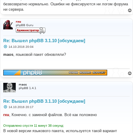
б
безвозвратно нормально. Ошибки не фиксируются ни логом форума
щ
е
ни сервера.
н
и
е
rxu
phpBB Guru
Re: Вышел phpBB 3.1.10 [обсуждаем]
С
14.10.2016 20:04
о
о
maos
, языковой пакет обновляли?
б
щ
е
н
и
е
maos
phpBB 1.4.1
Re: Вышел phpBB 3.1.10 [обсуждаем]
С
14.10.2016 20:17
о
о
rxu
, Конечно. с заменой файлов. Всё как положено
б
щ
е
Отправлено спустя 11 минут 38 секунд:
н
В новой версии языкового пакета, используется такой вариант
и