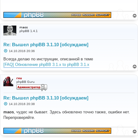
щ
е
н
и
е
maos
phpBB 1.4.1
Re: Вышел phpBB 3.1.10 [обсуждаем]
С
14.10.2016 20:36
о
о
Всегда делаю по инструкции, описанной в теме
б
[FAQ] Обновление phpBB 3.1.x to phpBB 3.1.x
щ
е
н
и
rxu
е
phpBB Guru
Re: Вышел phpBB 3.1.10 [обсуждаем]
С
14.10.2016 20:38
о
о
maos
, чудес не бывает. Здесь обновлено точно также, ошибки нет.
б
Перепроверяйте.
щ
е
н
и
е