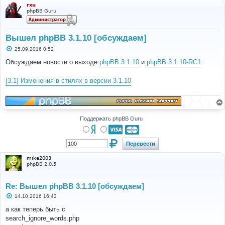
rxu
phpBB Guru
Вышел phpBB 3.1.10 [обсуждаем]
С
25.09.2016 0:52
о
о
Обсуждаем новости о выходе
phpBB 3.1.10
и
phpBB 3.1.10-RC1
.
б
щ
е
[3.1] Изменения в стилях в версии 3.1.10
н
и
е
Поддержать phpBB Guru
mike2003
phpBB 2.0.5
Re: Вышел phpBB 3.1.10 [обсуждаем]
С
14.10.2016 16:43
о
о
а как теперь быть с
б
search_ignore_words.php
щ