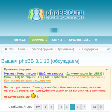
ГЛАВНАЯ
ФОРУМЫ
ФАЙЛЫ
БАЗА ЗНАНИЙ
phpBB Guru
Список форумов
Архивные форумы
Поддержка phpBB 3.1.x
Вышел phpBB 3.1.10 [обсуждаем]
Правила форума
Местная Конституция
|
Шаблон запроса
|
Документация (phpBB3)
|
Мини [FAQ] по phpBB3.1.x
|
FAQ-3 (phpbb3)
|
Как задавать вопросы
|
Как устанавливать расширения
Ваш вопрос может быть удален без объяснения причин, если на
него есть ответы по приведённым ссылкам (а вы рискуете получить
предупреждение
).
Страница
5
из
14
1
3
4
5
6
7
14
Пред.
След
Сообщений: 209
…
…