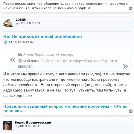
После нескольких лет общения здесь и техсопровождения форумов я
наконец понял, что ничего не понимаю в phpBB!
LONER
phpBB 3.0.0 RC1
Re: Не приходят e-mail оповещения
С
14.10.2016 17:04
о
о
б
Борис Бердичевский писал(а):
щ
е
мой домашний сервер тут вообще сбоку-припёку, это я
н
приплёл
и
е
И в итоге мы пришли к тому с чего начинали (к нулю), т.к. не понятно
что мы вообще настраивали и где именно надо было проверять
работоспособность. Если сторонний сервер (не домашний), то им и
надо было заниматься, а не так что тут чуть-чуть, там чуть-чуть, а
на выходе пшик.
Правильно заданный вопрос и описание проблемы - 70% их
решения...
Борис Бердичевский
phpBB 3.0.0 RC1