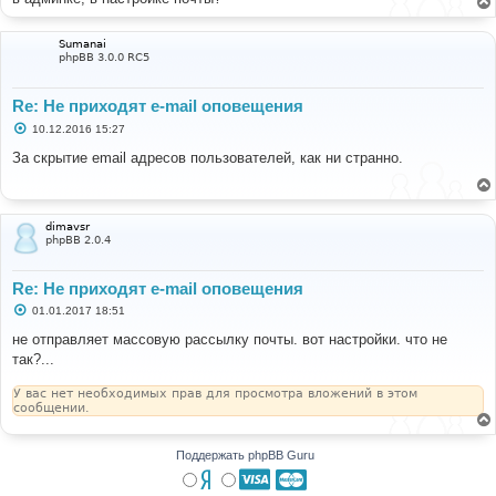
Sumanai
phpBB 3.0.0 RC5
Re: Не приходят e-mail оповещения
С
10.12.2016 15:27
о
о
За скрытие email адресов пользователей, как ни странно.
б
щ
е
н
и
dimavsr
е
phpBB 2.0.4
Re: Не приходят e-mail оповещения
С
01.01.2017 18:51
о
о
не отправляет массовую рассылку почты. вот настройки. что не
б
так?...
щ
е
н
У вас нет необходимых прав для просмотра вложений в этом
и
сообщении.
е
Поддержать phpBB Guru