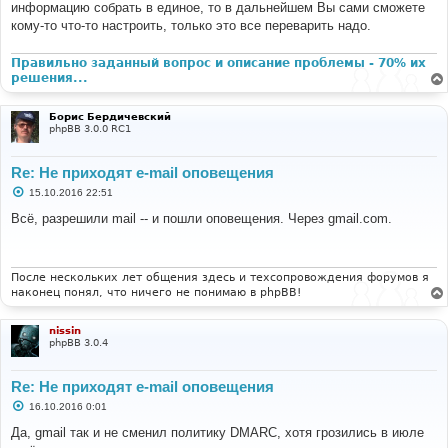
информацию собрать в единое, то в дальнейшем Вы сами сможете
кому-то что-то настроить, только это все переварить надо.
Правильно заданный вопрос и описание проблемы - 70% их
решения...
Борис Бердичевский
phpBB 3.0.0 RC1
Re: Не приходят e-mail оповещения
С
15.10.2016 22:51
о
о
Всё, разрешили mail -- и пошли оповещения. Через gmail.com.
б
щ
е
н
и
После нескольких лет общения здесь и техсопровождения форумов я
е
наконец понял, что ничего не понимаю в phpBB!
nissin
phpBB 3.0.4
Re: Не приходят e-mail оповещения
С
16.10.2016 0:01
о
о
Да, gmail так и не сменил политику DMARC, хотя грозились в июле
б