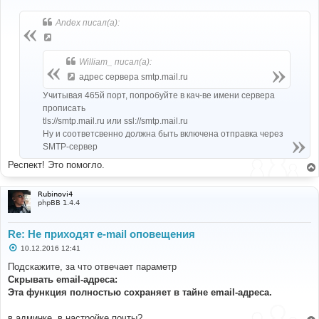
о
о
б
Andex писал(а):
щ
е
н
и
William_ писал(а):
е
адрес сервера smtp.mail.ru
Учитывая 465й порт, попробуйте в кач-ве имени сервера
прописать
tls://smtp.mail.ru или ssl://smtp.mail.ru
Ну и соответсвенно должна быть включена отправка через
SMTP-сервер
Респект! Это помогло.
Rubinovi4
phpBB 1.4.4
Re: Не приходят e-mail оповещения
С
10.12.2016 12:41
о
о
Подскажите, за что отвечает параметр
б
Скрывать email-адреса:
щ
е
Эта функция полностью сохраняет в тайне email-адреса.
н
и
е
в админке, в настройке почты?