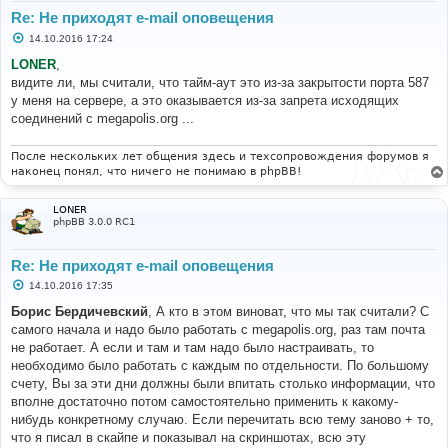
Re: Не приходят e-mail оповещения
С
14.10.2016 17:24
о
о
LONER
,
б
видите ли, мы считали, что тайм-аут это из-за закрытости порта 587
щ
е
у меня на сервере, а это оказывается из-за запрета исходящих
н
соединений с megapolis.org ...
и
е
После нескольких лет общения здесь и техсопровождения форумов я
наконец понял, что ничего не понимаю в phpBB!
LONER
phpBB 3.0.0 RC1
Re: Не приходят e-mail оповещения
С
14.10.2016 17:35
о
о
Борис Бердичевский
, А кто в этом виноват, что мы так считали? С
б
самого начала и надо было работать с megapolis.org, раз там почта
щ
е
не работает. А если и там и там надо было настраивать, то
н
необходимо было работать с каждым по отдельности. По большому
и
е
счету, Вы за эти дни должны были впитать столько информации, что
вполне достаточно потом самостоятельно применить к какому-
нибудь конкретному случаю. Если перечитать всю тему заново + то,
что я писал в скайпе и показывал на скриншотах, всю эту