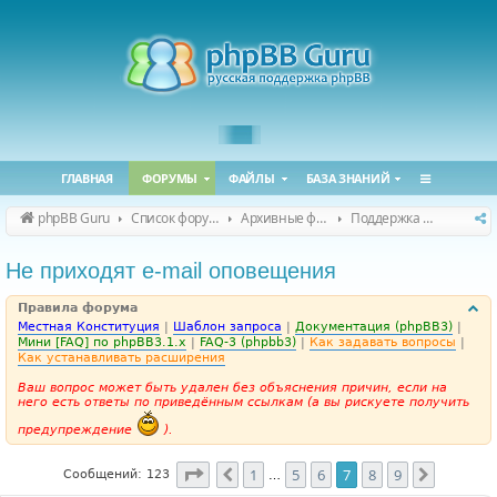
ГЛАВНАЯ
ФОРУМЫ
ФАЙЛЫ
БАЗА ЗНАНИЙ
phpBB Guru
Список форумов
Архивные форумы
Поддержка phpBB 3.1.x
Не приходят e-mail оповещения
Правила форума
Местная Конституция
|
Шаблон запроса
|
Документация (phpBB3)
|
Мини [FAQ] по phpBB3.1.x
|
FAQ-3 (phpbb3)
|
Как задавать вопросы
|
Как устанавливать расширения
Ваш вопрос может быть удален без объяснения причин, если на
него есть ответы по приведённым ссылкам (а вы рискуете получить
предупреждение
).
Страница
7
из
9
1
5
6
7
8
9
Пред.
След.
Сообщений: 123
…