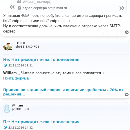
б
William_ писал(а):
щ
е
адрес сервера smtp.mail.ru
н
и
Учитывая 465й порт, попробуйте в кач-ве имени сервера прописать
е
tls://smtp.mail.ru или ssl://smtp.mail.ru
Ну и соответсвенно должна быть включена отправка через SMTP-
сервер
LONER
phpBB 3.0.0 RC1
Re: Не приходят e-mail оповещения
С
22.11.2016 18:31
о
о
William_
, Читаем полностью эту тему и все получится +
б
Почта форума
щ
е
н
и
Правильно заданный вопрос и описание проблемы - 70% их
е
решения...
William_
phpBB 1.2.0
Re: Не приходят e-mail оповещения
С
23.11.2016 14:32