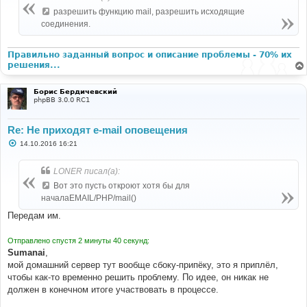
щ
е
разрешить функцию mail, разрешить исходящие
н
соединения.
и
е
Правильно заданный вопрос и описание проблемы - 70% их
решения...
Борис Бердичевский
phpBB 3.0.0 RC1
Re: Не приходят e-mail оповещения
С
14.10.2016 16:21
о
о
б
LONER писал(а):
щ
е
Вот это пусть откроют хотя бы для
н
началаEMAIL/PHP/mail()
и
е
Передам им.
Отправлено спустя 2 минуты 40 секунд:
Sumanai
,
мой домашний сервер тут вообще сбоку-припёку, это я приплёл,
чтобы как-то временно решить проблему. По идее, он никак не
должен в конечном итоге участвовать в процессе.