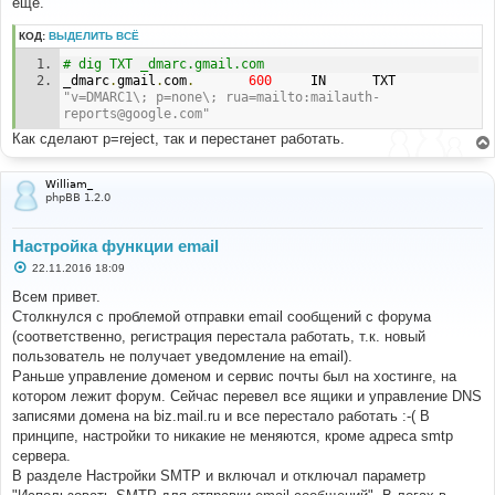
ещё.
щ
е
н
КОД:
ВЫДЕЛИТЬ ВСЁ
и
е
# dig TXT _dmarc.gmail.com
_dmarc
.
gmail
.
com
.
600
     IN      TXT     
"v=DMARC1\; p=none\; rua=mailto:mailauth-
reports@google.com"
Как сделают p=reject, так и перестанет работать.
William_
phpBB 1.2.0
Настройка функции email
С
22.11.2016 18:09
о
о
Всем привет.
б
Столкнулся с проблемой отправки email сообщений с форума
щ
е
(соответственно, регистрация перестала работать, т.к. новый
н
пользователь не получает уведомление на email).
и
е
Раньше управление доменом и сервис почты был на хостинге, на
котором лежит форум. Сейчас перевел все ящики и управление DNS
записями домена на biz.mail.ru и все перестало работать :-( В
принципе, настройки то никакие не меняются, кроме адреса smtp
сервера.
В разделе Настройки SMTP и включал и отключал параметр