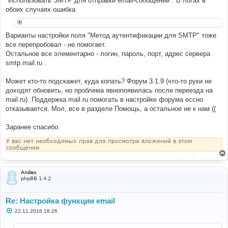
"Использовать SMTP для отправки email-сообщений". В логах в
обоих случаях ошибка
Варианты настройки поля "Метод аутентификации для SMTP" тоже
все перепробовал - не помогает.
Остальное все элементарно - логин, пароль, порт, адрес сервера
smtp.mail.ru .
Может кто-то подскажет, куда копать? Форум 3.1.9 (что-то руки не
доходят обновить, но проблема явнопоявилась после переезда на
mail.ru). Поддержка mail.ru помогать в настройке форума ессно
отказывается. Мол, все в разделе Помощь, а остальное не к нам ((
Заранее спасибо.
У вас нет необходимых прав для просмотра вложений в этом
сообщении.
Andex
phpBB 1.4.2
Re: Настройка функции email
С
22.11.2016 18:26
о
о