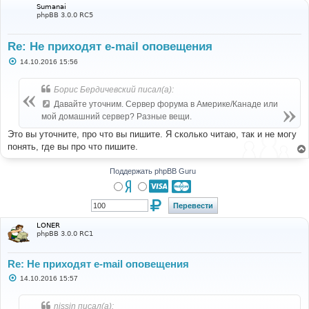
Sumanai
phpBB 3.0.0 RC5
Re: Не приходят e-mail оповещения
С
14.10.2016 15:56
о
о
б
Борис Бердичевский писал(а):
щ
е
Давайте уточним. Сервер форума в Америке/Канаде или
н
мой домашний сервер? Разные вещи.
и
е
Это вы уточните, про что вы пишите. Я сколько читаю, так и не могу
понять, где вы про что пишите.
Поддержать phpBB Guru
LONER
phpBB 3.0.0 RC1
Re: Не приходят e-mail оповещения
С
14.10.2016 15:57
о
о
б
nissin писал(а):