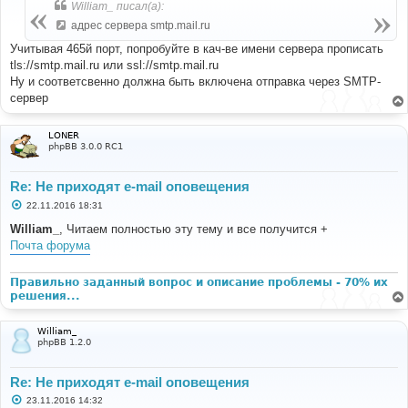
б
William_ писал(а):
щ
е
адрес сервера smtp.mail.ru
н
и
Учитывая 465й порт, попробуйте в кач-ве имени сервера прописать
е
tls://smtp.mail.ru или ssl://smtp.mail.ru
Ну и соответсвенно должна быть включена отправка через SMTP-
сервер
LONER
phpBB 3.0.0 RC1
Re: Не приходят e-mail оповещения
С
22.11.2016 18:31
о
о
William_
, Читаем полностью эту тему и все получится +
б
Почта форума
щ
е
н
и
Правильно заданный вопрос и описание проблемы - 70% их
е
решения...
William_
phpBB 1.2.0
Re: Не приходят e-mail оповещения
С
23.11.2016 14:32