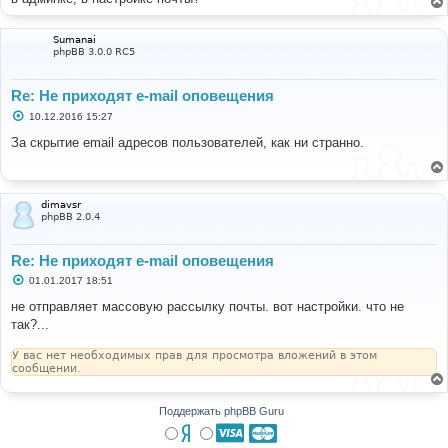
Sumanai
phpBB 3.0.0 RC5
Re: Не приходят e-mail оповещения
С
10.12.2016 15:27
о
о
За скрытие email адресов пользователей, как ни странно.
б
щ
е
н
и
dimavsr
е
phpBB 2.0.4
Re: Не приходят e-mail оповещения
С
01.01.2017 18:51
о
о
не отправляет массовую рассылку почты. вот настройки. что не
б
так?...
щ
е
н
У вас нет необходимых прав для просмотра вложений в этом
и
сообщении.
е
Поддержать phpBB Guru