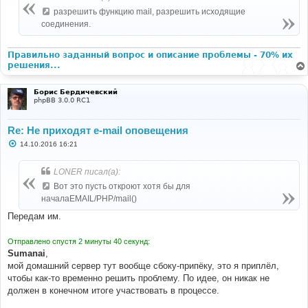
щ
е
разрешить функцию mail, разрешить исходящие
н
соединения.
и
е
Правильно заданный вопрос и описание проблемы - 70% их
решения...
Борис Бердичевский
phpBB 3.0.0 RC1
Re: Не приходят e-mail оповещения
С
14.10.2016 16:21
о
о
б
LONER писал(а):
щ
е
Вот это пусть откроют хотя бы для
н
началаEMAIL/PHP/mail()
и
е
Передам им.
Отправлено спустя 2 минуты 40 секунд:
Sumanai
,
мой домашний сервер тут вообще сбоку-припёку, это я приплёл,
чтобы как-то временно решить проблему. По идее, он никак не
должен в конечном итоге участвовать в процессе.