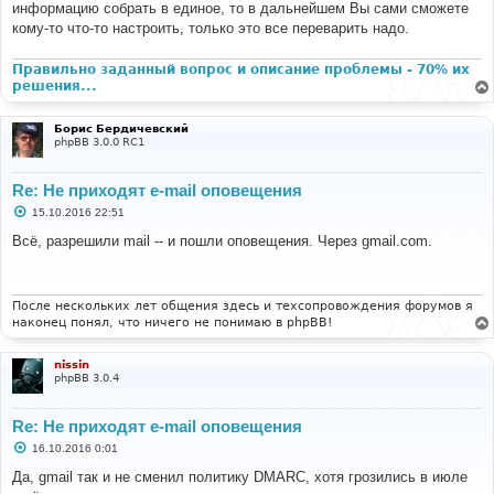
информацию собрать в единое, то в дальнейшем Вы сами сможете
кому-то что-то настроить, только это все переварить надо.
Правильно заданный вопрос и описание проблемы - 70% их
решения...
Борис Бердичевский
phpBB 3.0.0 RC1
Re: Не приходят e-mail оповещения
С
15.10.2016 22:51
о
о
Всё, разрешили mail -- и пошли оповещения. Через gmail.com.
б
щ
е
н
и
После нескольких лет общения здесь и техсопровождения форумов я
е
наконец понял, что ничего не понимаю в phpBB!
nissin
phpBB 3.0.4
Re: Не приходят e-mail оповещения
С
16.10.2016 0:01
о
о
Да, gmail так и не сменил политику DMARC, хотя грозились в июле
б