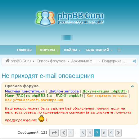
ГЛАВНАЯ
ФОРУМЫ
ФАЙЛЫ
БАЗА ЗНАНИЙ
phpBB Guru
Список форумов
Архивные форумы
Поддержка phpBB 3.1.x
Не приходят e-mail оповещения
Правила форума
Местная Конституция
|
Шаблон запроса
|
Документация (phpBB3)
|
Мини [FAQ] по phpBB3.1.x
|
FAQ-3 (phpbb3)
|
Как задавать вопросы
|
Как устанавливать расширения
Ваш вопрос может быть удален без объяснения причин, если на
него есть ответы по приведённым ссылкам (а вы рискуете получить
предупреждение
).
Страница
7
из
9
1
5
6
7
8
9
Пред.
След.
Сообщений: 123
…