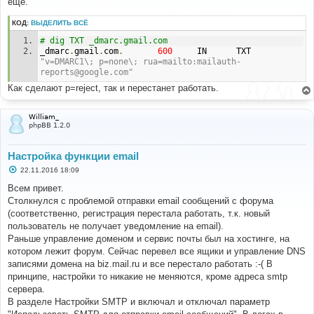
ещё.
щ
е
н
КОД:
ВЫДЕЛИТЬ ВСЁ
и
е
# dig TXT _dmarc.gmail.com
_dmarc
.
gmail
.
com
.
600
     IN      TXT     
"v=DMARC1\; p=none\; rua=mailto:mailauth-
reports@google.com"
Как сделают p=reject, так и перестанет работать.
William_
phpBB 1.2.0
Настройка функции email
С
22.11.2016 18:09
о
о
Всем привет.
б
Столкнулся с проблемой отправки email сообщений с форума
щ
е
(соответственно, регистрация перестала работать, т.к. новый
н
пользователь не получает уведомление на email).
и
е
Раньше управление доменом и сервис почты был на хостинге, на
котором лежит форум. Сейчас перевел все ящики и управление DNS
записями домена на biz.mail.ru и все перестало работать :-( В
принципе, настройки то никакие не меняются, кроме адреса smtp
сервера.
В разделе Настройки SMTP и включал и отключал параметр