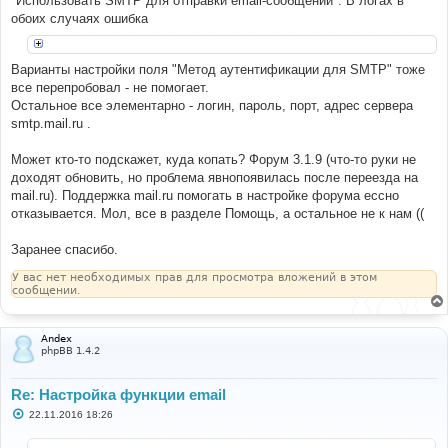
"Использовать SMTP для отправки email-сообщений". В логах в
обоих случаях ошибка
Варианты настройки поля "Метод аутентификации для SMTP" тоже
все перепробовал - не помогает.
Остальное все элементарно - логин, пароль, порт, адрес сервера
smtp.mail.ru .
Может кто-то подскажет, куда копать? Форум 3.1.9 (что-то руки не
доходят обновить, но проблема явнопоявилась после переезда на
mail.ru). Поддержка mail.ru помогать в настройке форума ессно
отказывается. Мол, все в разделе Помощь, а остальное не к нам ((
Заранее спасибо.
У вас нет необходимых прав для просмотра вложений в этом
сообщении.
Andex
phpBB 1.4.2
Re: Настройка функции email
С
22.11.2016 18:26
о
о