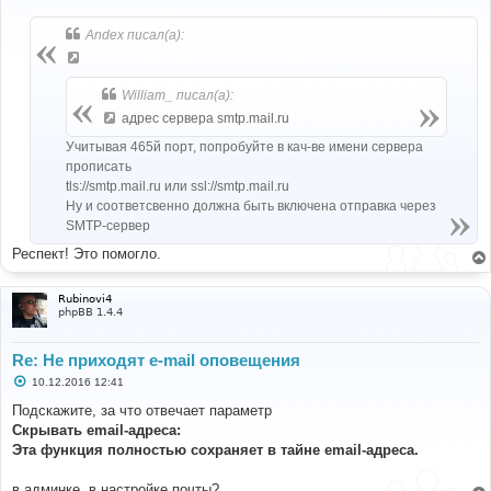
о
о
б
Andex писал(а):
щ
е
н
и
William_ писал(а):
е
адрес сервера smtp.mail.ru
Учитывая 465й порт, попробуйте в кач-ве имени сервера
прописать
tls://smtp.mail.ru или ssl://smtp.mail.ru
Ну и соответсвенно должна быть включена отправка через
SMTP-сервер
Респект! Это помогло.
Rubinovi4
phpBB 1.4.4
Re: Не приходят e-mail оповещения
С
10.12.2016 12:41
о
о
Подскажите, за что отвечает параметр
б
Скрывать email-адреса:
щ
е
Эта функция полностью сохраняет в тайне email-адреса.
н
и
е
в админке, в настройке почты?