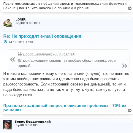
После нескольких лет общения здесь и техсопровождения форумов я
наконец понял, что ничего не понимаю в phpBB!
LONER
phpBB 3.0.0 RC1
Re: Не приходят e-mail оповещения
С
14.10.2016 17:04
о
о
б
Борис Бердичевский писал(а):
щ
е
мой домашний сервер тут вообще сбоку-припёку, это я
н
приплёл
и
е
И в итоге мы пришли к тому с чего начинали (к нулю), т.к. не понятно
что мы вообще настраивали и где именно надо было проверять
работоспособность. Если сторонний сервер (не домашний), то им и
надо было заниматься, а не так что тут чуть-чуть, там чуть-чуть, а
на выходе пшик.
Правильно заданный вопрос и описание проблемы - 70% их
решения...
Борис Бердичевский
phpBB 3.0.0 RC1