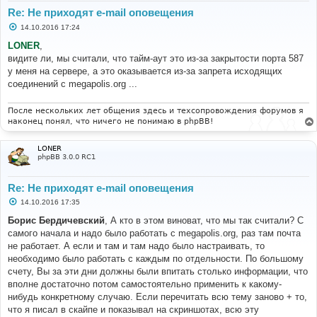
Re: Не приходят e-mail оповещения
С
14.10.2016 17:24
о
о
LONER
,
б
видите ли, мы считали, что тайм-аут это из-за закрытости порта 587
щ
е
у меня на сервере, а это оказывается из-за запрета исходящих
н
соединений с megapolis.org ...
и
е
После нескольких лет общения здесь и техсопровождения форумов я
наконец понял, что ничего не понимаю в phpBB!
LONER
phpBB 3.0.0 RC1
Re: Не приходят e-mail оповещения
С
14.10.2016 17:35
о
о
Борис Бердичевский
, А кто в этом виноват, что мы так считали? С
б
самого начала и надо было работать с megapolis.org, раз там почта
щ
е
не работает. А если и там и там надо было настраивать, то
н
необходимо было работать с каждым по отдельности. По большому
и
е
счету, Вы за эти дни должны были впитать столько информации, что
вполне достаточно потом самостоятельно применить к какому-
нибудь конкретному случаю. Если перечитать всю тему заново + то,
что я писал в скайпе и показывал на скриншотах, всю эту