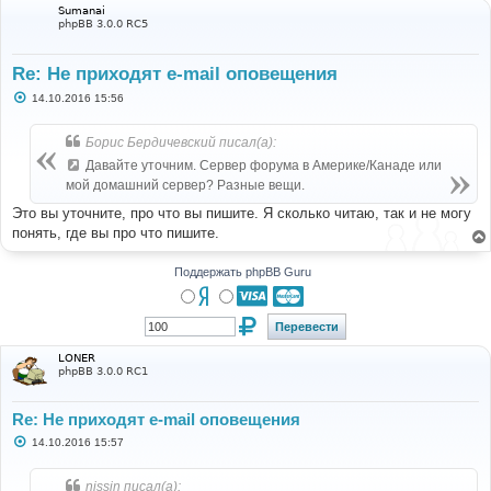
Sumanai
phpBB 3.0.0 RC5
Re: Не приходят e-mail оповещения
С
14.10.2016 15:56
о
о
б
Борис Бердичевский писал(а):
щ
е
Давайте уточним. Сервер форума в Америке/Канаде или
н
мой домашний сервер? Разные вещи.
и
е
Это вы уточните, про что вы пишите. Я сколько читаю, так и не могу
понять, где вы про что пишите.
Поддержать phpBB Guru
LONER
phpBB 3.0.0 RC1
Re: Не приходят e-mail оповещения
С
14.10.2016 15:57
о
о
б
nissin писал(а):