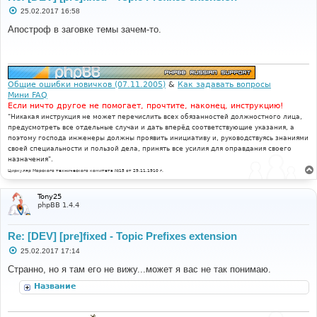
С
25.02.2017 16:58
о
о
Апостроф в заговке темы зачем-то.
б
щ
е
н
и
е
Общие ошибки новичков (07.11.2005)
&
Как задавать вопросы
Мини FAQ
Если ничто другое не помогает, прочтите, наконец, инструкцию!
"Никакая инструкция не может перечислить всех обязанностей должностного лица,
предусмотреть все отдельные случаи и дать вперёд соответствующие указания, а
поэтому господа инженеры должны проявить инициативу и, руководствуясь знаниями
своей специальности и пользой дела, принять все усилия для оправдания своего
назначения".
Циркуляр Морского технического комитета №15 от 29.11.1910 г.
Tony25
phpBB 1.4.4
Re: [DEV] [pre]fixed - Topic Prefixes extension
С
25.02.2017 17:14
о
о
Странно, но я там его не вижу...может я вас не так понимаю.
б
щ
Название
е
н
и