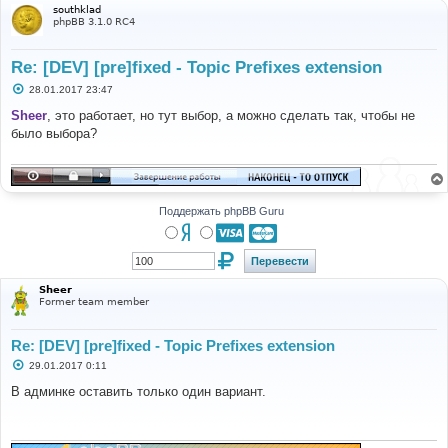
southklad
phpBB 3.1.0 RC4
Re: [DEV] [pre]fixed - Topic Prefixes extension
С
28.01.2017 23:47
о
о
Sheer
, это работает, но тут выбор, а можно сделать так, чтобы не
б
было выбора?
щ
е
н
и
е
Поддержать phpBB Guru
Sheer
Former team member
Re: [DEV] [pre]fixed - Topic Prefixes extension
С
29.01.2017 0:11
о
о
В админке оставить только один вариант.
б
щ
е
н
и