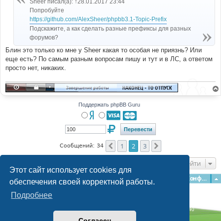
Sheer писал(а): ↑28.01.2017 23:44
н
Попробуйте
и
е
https://github.com/AlexSheer/phpbb3.1-Topic-Prefix
Подскажите, а как сделать разные префиксы для разных
форумов?
Блин это только ко мне у Sheer какая то особая не приязнь? Или
еще есть? По самым разным вопросам пишу и тут и в ЛС, а ответом
просто нет, никаких.
Поддержать phpBB Guru
1
2
3
Пред.
След.
Сообщений: 34
Перейти
Этот сайт использует cookies для
Главная
Форумы
Наша команда
О команде
Конфиденциальность
обеспечения своей корректной работы.
Подробнее
Time: 0.139s
| Peak Memory Usage: 3.03 МБ | GZIP: Off |
Queries: 40
© phpBB Guru, 2004—2026
Согласен