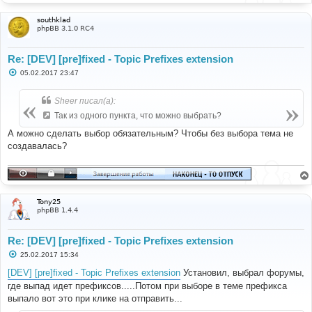
southklad
phpBB 3.1.0 RC4
Re: [DEV] [pre]fixed - Topic Prefixes extension
С
05.02.2017 23:47
о
о
б
Sheer писал(а):
щ
е
Так из одного пункта, что можно выбрать?
н
и
А можно сделать выбор обязательным? Чтобы без выбора тема не
е
создавалась?
Tony25
phpBB 1.4.4
Re: [DEV] [pre]fixed - Topic Prefixes extension
С
25.02.2017 15:34
о
о
[DEV] [pre]fixed - Topic Prefixes extension
Установил, выбрал форумы,
б
где выпад идет префиксов.....Потом при выборе в теме префикса
щ
е
выпало вот это при клике на отправить...
н
и