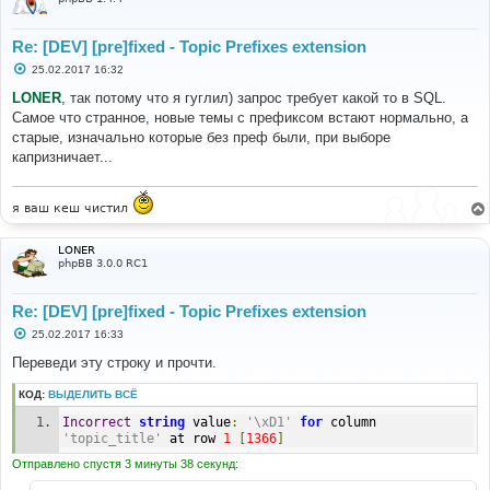
Re: [DEV] [pre]fixed - Topic Prefixes extension
С
25.02.2017 16:32
о
о
LONER
, так потому что я гуглил) запрос требует какой то в SQL.
б
Самое что странное, новые темы с префиксом встают нормально, а
щ
е
старые, изначально которые без преф были, при выборе
н
капризничает...
и
е
я ваш кеш чистил
LONER
phpBB 3.0.0 RC1
Re: [DEV] [pre]fixed - Topic Prefixes extension
С
25.02.2017 16:33
о
о
Переведи эту строку и прочти.
б
щ
КОД:
ВЫДЕЛИТЬ ВСЁ
е
н
Incorrect
string
 value
:
'\xD1'
for
 column 
и
е
'topic_title'
 at row 
1
[
1366
]
Отправлено спустя 3 минуты 38 секунд: