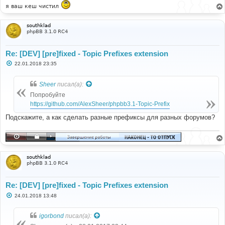
е
я ваш кеш чистил
southklad
phpBB 3.1.0 RC4
Re: [DEV] [pre]fixed - Topic Prefixes extension
С
22.01.2018 23:35
о
о
б
Sheer
писал(а):
щ
е
Попробуйте
н
https://github.com/AlexSheer/phpbb3.1-Topic-Prefix
и
е
Подскажите, а как сделать разные префиксы для разных форумов?
southklad
phpBB 3.1.0 RC4
Re: [DEV] [pre]fixed - Topic Prefixes extension
С
24.01.2018 13:48
о
о
б
igorbond
писал(а):
щ
е