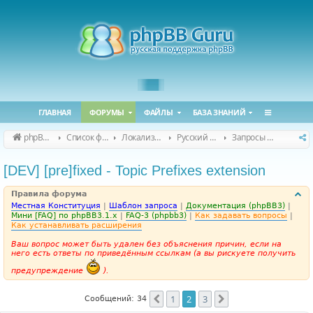
ГЛАВНАЯ
ФОРУМЫ
ФАЙЛЫ
БАЗА ЗНАНИЙ
phpBB Guru
Список форумов
Локализация phpBB
Русский перевод расширений
Запросы на перевод расширений
[DEV] [pre]fixed - Topic Prefixes extension
Правила форума
Местная Конституция
|
Шаблон запроса
|
Документация (phpBB3)
|
Мини [FAQ] по phpBB3.1.x
|
FAQ-3 (phpbb3)
|
Как задавать вопросы
|
Как устанавливать расширения
Ваш вопрос может быть удален без объяснения причин, если на
него есть ответы по приведённым ссылкам (а вы рискуете получить
предупреждение
).
1
2
3
Пред.
След.
Сообщений: 34