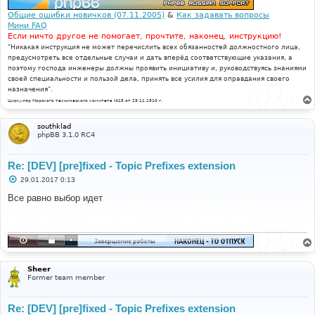
е
Общие ошибки новичков (07.11.2005)
&
Как задавать вопросы
Мини FAQ
Если ничто другое не помогает, прочтите, наконец, инструкцию!
"Никакая инструкция не может перечислить всех обязанностей должностного лица,
предусмотреть все отдельные случаи и дать вперёд соответствующие указания, а
поэтому господа инженеры должны проявить инициативу и, руководствуясь знаниями
своей специальности и пользой дела, принять все усилия для оправдания своего
назначения".
Циркуляр Морского технического комитета №15 от 29.11.1910 г.
southklad
phpBB 3.1.0 RC4
Re: [DEV] [pre]fixed - Topic Prefixes extension
С
29.01.2017 0:13
о
о
Все равно выбор идет
б
щ
е
н
и
е
Sheer
Former team member
Re: [DEV] [pre]fixed - Topic Prefixes extension