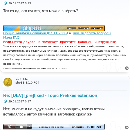
С
29.01.2017 0:15
о
о
Так из одного пункта, что можно выбрать?
б
щ
е
н
и
е
Общие ошибки новичков (07.11.2005)
&
Как задавать вопросы
Мини FAQ
Если ничто другое не помогает, прочтите, наконец, инструкцию!
"Никакая инструкция не может перечислить всех обязанностей должностного лица,
предусмотреть все отдельные случаи и дать вперёд соответствующие указания, а
поэтому господа инженеры должны проявить инициативу и, руководствуясь знаниями
своей специальности и пользой дела, принять все усилия для оправдания своего
назначения".
Циркуляр Морского технического комитета №15 от 29.11.1910 г.
southklad
phpBB 3.1.0 RC4
Re: [DEV] [pre]fixed - Topic Prefixes extension
С
29.01.2017 0:17
о
о
Нет, многие и не будут внимания обращать, нужно чтобы
б
вставлялось автоматически в заголовок сразу же
щ
е
н
и
е