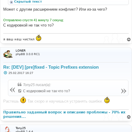
Скрытый текст
е
Может с другим расширением конфликт? Или из-за чего?
Отправлено спустя 41 минуту 7 секунд:
С кодировкой не так что то?
я ваш кеш чистил
LONER
phpBB 3.0.0 RC1
Re: [DEV] [pre]fixed - Topic Prefixes extension
С
25.02.2017 16:27
о
о
б
Tony25 писал(а):
щ
е
С кодировкой не так что то?
н
и
е
Растешь
Так скоро и научишься устранять ошибки.
Правильно заданный вопрос и описание проблемы - 70% их
решения...
Tony25
phpBB 1.4.4