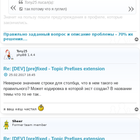
Tony25 писал(а):
так потому что я гуглил)
Значит на пользу пошли предупреждения в профиле, которые
закончились.
Правильно заданный вопрос и описание проблемы - 70% их
решения...
Tony25
phpBB 1.4.4
Re: [DEV] [pre]fixed - Topic Prefixes extension
С
25.02.2017 16:45
о
о
Неверное значение строки для столбца, что в нем такого не
б
правильного? Может кодировка в которой экст создан? В названии
щ
е
темы что то не так..
н
и
е
я ваш кеш чистил
Sheer
Former team member
Re: [DEV] [pre]fixed - Topic Prefixes extension