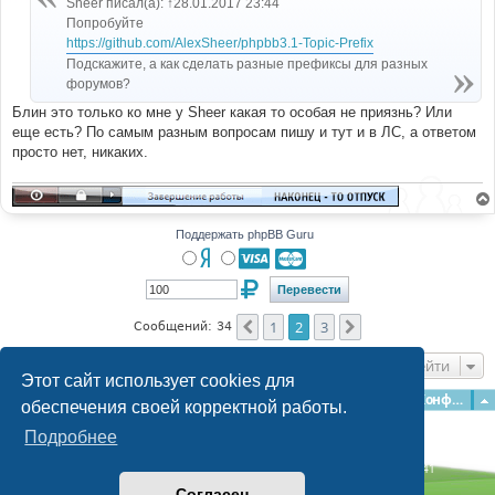
Sheer писал(а): ↑28.01.2017 23:44
н
Попробуйте
и
е
https://github.com/AlexSheer/phpbb3.1-Topic-Prefix
Подскажите, а как сделать разные префиксы для разных
форумов?
Блин это только ко мне у Sheer какая то особая не приязнь? Или
еще есть? По самым разным вопросам пишу и тут и в ЛС, а ответом
просто нет, никаких.
Поддержать phpBB Guru
1
2
3
Пред.
След.
Сообщений: 34
Перейти
Этот сайт использует cookies для
Главная
Форумы
Наша команда
О команде
Конфиденциальность
обеспечения своей корректной работы.
Подробнее
Time: 0.258s
| Peak Memory Usage: 3.03 МБ | GZIP: Off |
Queries: 41
© phpBB Guru, 2004—2026
Согласен