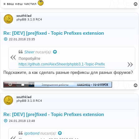
е
я ваш кеш чистил
southklad
phpBB 3.1.0 RC4
Re: [DEV] [pre]fixed - Topic Prefixes extension
С
22.01.2018 23:35
о
о
б
Sheer
писал(а):
щ
е
Попробуйте
н
https://github.com/AlexSheer/phpbb3.1-Topic-Prefix
и
е
Подскажите, а как сделать разные префиксы для разных форумов?
southklad
phpBB 3.1.0 RC4
Re: [DEV] [pre]fixed - Topic Prefixes extension
С
24.01.2018 13:48
о
о
б
igorbond
писал(а):
щ
е