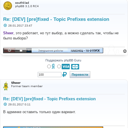
southklad
phpBB 3.1.0 RC4
Re: [DEV] [pre]fixed - Topic Prefixes extension
С
28.01.2017 23:47
о
о
Sheer
, это работает, но тут выбор, а можно сделать так, чтобы не
б
было выбора?
щ
е
н
и
е
Поддержать phpBB Guru
Sheer
Former team member
Re: [DEV] [pre]fixed - Topic Prefixes extension
С
29.01.2017 0:11
о
о
В админке оставить только один вариант.
б
щ
е
н
и