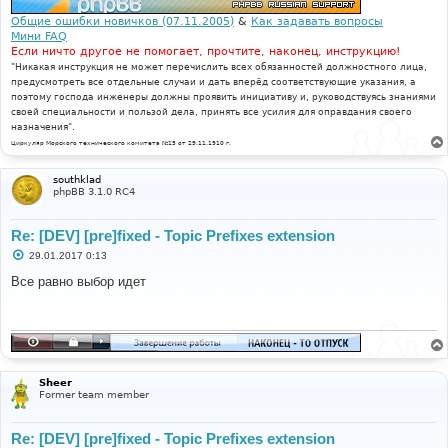
е
Общие ошибки новичков (07.11.2005)
&
Как задавать вопросы
Мини FAQ
Если ничто другое не помогает, прочтите, наконец, инструкцию!
"Никакая инструкция не может перечислить всех обязанностей должностного лица,
предусмотреть все отдельные случаи и дать вперёд соответствующие указания, а
поэтому господа инженеры должны проявить инициативу и, руководствуясь знаниями
своей специальности и пользой дела, принять все усилия для оправдания своего
назначения".
Циркуляр Морского технического комитета №15 от 29.11.1910 г.
southklad
phpBB 3.1.0 RC4
Re: [DEV] [pre]fixed - Topic Prefixes extension
С
29.01.2017 0:13
о
о
Все равно выбор идет
б
щ
е
н
и
е
Sheer
Former team member
Re: [DEV] [pre]fixed - Topic Prefixes extension