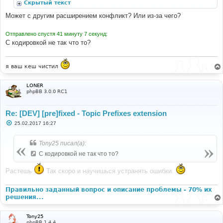
Скрытый текст
е
Может с другим расширением конфликт? Или из-за чего?
Отправлено спустя 41 минуту 7 секунд:
С кодировкой не так что то?
я ваш кеш чистил
LONER
phpBB 3.0.0 RC1
Re: [DEV] [pre]fixed - Topic Prefixes extension
С
25.02.2017 16:27
о
о
б
Tony25 писал(а):
щ
е
С кодировкой не так что то?
н
и
е
Растешь
Так скоро и научишься устранять ошибки.
Правильно заданный вопрос и описание проблемы - 70% их
решения...
Tony25
phpBB 1.4.4