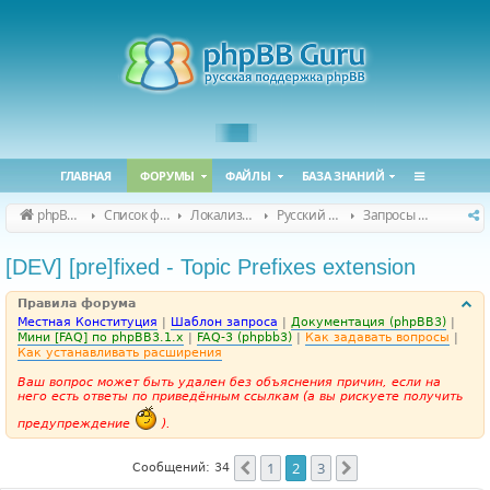
ГЛАВНАЯ
ФОРУМЫ
ФАЙЛЫ
БАЗА ЗНАНИЙ
phpBB Guru
Список форумов
Локализация phpBB
Русский перевод расширений
Запросы на перевод расширений
[DEV] [pre]fixed - Topic Prefixes extension
Правила форума
Местная Конституция
|
Шаблон запроса
|
Документация (phpBB3)
|
Мини [FAQ] по phpBB3.1.x
|
FAQ-3 (phpbb3)
|
Как задавать вопросы
|
Как устанавливать расширения
Ваш вопрос может быть удален без объяснения причин, если на
него есть ответы по приведённым ссылкам (а вы рискуете получить
предупреждение
).
1
2
3
Пред.
След.
Сообщений: 34