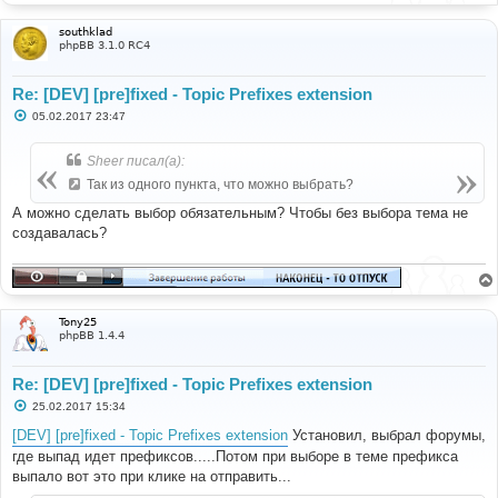
southklad
phpBB 3.1.0 RC4
Re: [DEV] [pre]fixed - Topic Prefixes extension
С
05.02.2017 23:47
о
о
б
Sheer писал(а):
щ
е
Так из одного пункта, что можно выбрать?
н
и
А можно сделать выбор обязательным? Чтобы без выбора тема не
е
создавалась?
Tony25
phpBB 1.4.4
Re: [DEV] [pre]fixed - Topic Prefixes extension
С
25.02.2017 15:34
о
о
[DEV] [pre]fixed - Topic Prefixes extension
Установил, выбрал форумы,
б
где выпад идет префиксов.....Потом при выборе в теме префикса
щ
е
выпало вот это при клике на отправить...
н
и