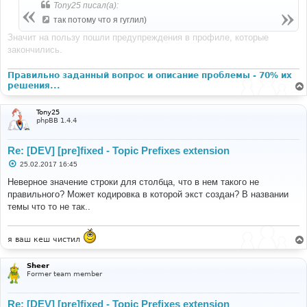
Tony25 писал(а):
так потому что я гуглил)
Значит на пользу пошли предупреждения в профиле, которые
закончились.
Правильно заданный вопрос и описание проблемы - 70% их
решения...
Tony25
phpBB 1.4.4
Re: [DEV] [pre]fixed - Topic Prefixes extension
С
25.02.2017 16:45
о
о
Неверное значение строки для столбца, что в нем такого не
б
правильного? Может кодировка в которой экст создан? В названии
щ
е
темы что то не так..
н
и
е
я ваш кеш чистил
Sheer
Former team member
Re: [DEV] [pre]fixed - Topic Prefixes extension