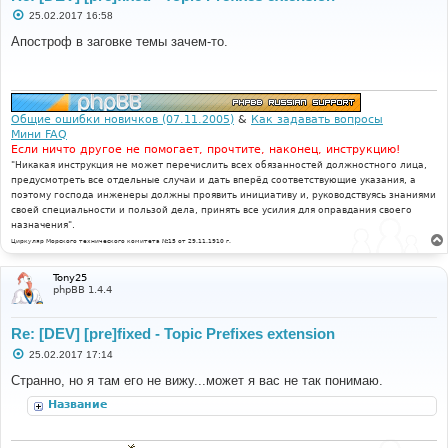
С
25.02.2017 16:58
о
о
Апостроф в заговке темы зачем-то.
б
щ
е
н
и
е
Общие ошибки новичков (07.11.2005)
&
Как задавать вопросы
Мини FAQ
Если ничто другое не помогает, прочтите, наконец, инструкцию!
"Никакая инструкция не может перечислить всех обязанностей должностного лица,
предусмотреть все отдельные случаи и дать вперёд соответствующие указания, а
поэтому господа инженеры должны проявить инициативу и, руководствуясь знаниями
своей специальности и пользой дела, принять все усилия для оправдания своего
назначения".
Циркуляр Морского технического комитета №15 от 29.11.1910 г.
Tony25
phpBB 1.4.4
Re: [DEV] [pre]fixed - Topic Prefixes extension
С
25.02.2017 17:14
о
о
Странно, но я там его не вижу...может я вас не так понимаю.
б
щ
Название
е
н
и