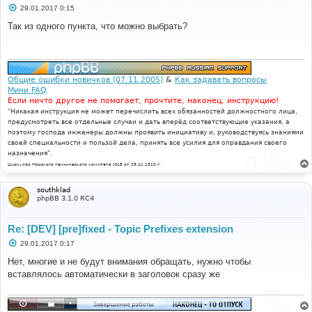
С
29.01.2017 0:15
о
о
Так из одного пункта, что можно выбрать?
б
щ
е
н
и
е
Общие ошибки новичков (07.11.2005)
&
Как задавать вопросы
Мини FAQ
Если ничто другое не помогает, прочтите, наконец, инструкцию!
"Никакая инструкция не может перечислить всех обязанностей должностного лица,
предусмотреть все отдельные случаи и дать вперёд соответствующие указания, а
поэтому господа инженеры должны проявить инициативу и, руководствуясь знаниями
своей специальности и пользой дела, принять все усилия для оправдания своего
назначения".
Циркуляр Морского технического комитета №15 от 29.11.1910 г.
southklad
phpBB 3.1.0 RC4
Re: [DEV] [pre]fixed - Topic Prefixes extension
С
29.01.2017 0:17
о
о
Нет, многие и не будут внимания обращать, нужно чтобы
б
вставлялось автоматически в заголовок сразу же
щ
е
н
и
е