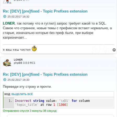
Re: [DEV] [pre]fixed - Topic Prefixes extension
С
25.02.2017 16:32
о
о
LONER
, так потому что я гуглил) запрос требует какой то в SQL.
б
Самое что странное, новые темы с префиксом встают нормально, а
щ
е
старые, изначально которые без преф были, при выборе
н
капризничает...
и
е
я ваш кеш чистил
LONER
phpBB 3.0.0 RC1
Re: [DEV] [pre]fixed - Topic Prefixes extension
С
25.02.2017 16:33
о
о
Переведи эту строку и прочти.
б
щ
КОД:
ВЫДЕЛИТЬ ВСЁ
е
н
Incorrect
string
 value
:
'\xD1'
for
 column 
и
е
'topic_title'
 at row 
1
[
1366
]
Отправлено спустя 3 минуты 38 секунд: