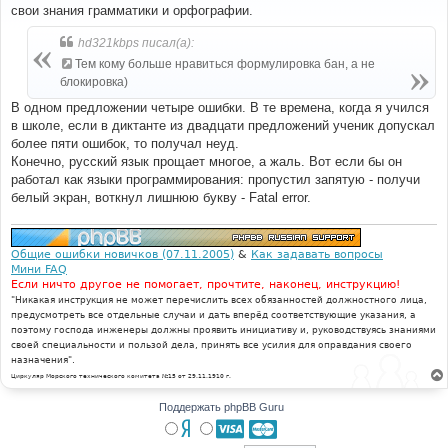
б
свои знания грамматики и орфографии.
щ
е
н
hd321kbps писал(а):
и
е
Тем кому больше нравиться формулировка бан, а не
блокировка)
В одном предложении четыре ошибки. В те времена, когда я учился
в школе, если в диктанте из двадцати предложений ученик допускал
более пяти ошибок, то получал неуд.
Конечно, русский язык прощает многое, а жаль. Вот если бы он
работал как языки программирования: пропустил запятую - получи
белый экран, воткнул лишнюю букву - Fatal error.
Общие ошибки новичков (07.11.2005)
&
Как задавать вопросы
Мини FAQ
Если ничто другое не помогает, прочтите, наконец, инструкцию!
"Никакая инструкция не может перечислить всех обязанностей должностного лица,
предусмотреть все отдельные случаи и дать вперёд соответствующие указания, а
поэтому господа инженеры должны проявить инициативу и, руководствуясь знаниями
своей специальности и пользой дела, принять все усилия для оправдания своего
назначения".
Циркуляр Морского технического комитета №15 от 29.11.1910 г.
Поддержать phpBB Guru