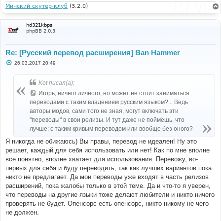
Минский скутер-клуб
(3.2.0)
hd321kbps
phpBB 2.0.3
Re: [Русский перевод расширения] Ban Hammer
С
26.03.2017 20:49
о
о
б
Kot писал(а):
щ
е
Игорь, ничего личного, но может не стоит заниматься
н
переводами с таким владением русским языком?... Ведь
и
е
авторы модов, сами того не зная, могут включать эти
"переводы" в свои релизы. И тут даже не поймёшь, что
лучше: с таким кривым переводом или вообще без оного?
Я никогда не обижаюсь) Вы правы, перевод не идеален! Ну это
решает, каждый для себя использовать или нет! Как по мне вполне
все понятно, вполне хватает для использования. Перевожу, во-
первых для себя и буду переводить, так как лучших вариантов пока
никто не предлагает. Да мои переводы уже входят в часть релизов
расширений, пока жалобы только в этой теме. Да и что-то я уверен,
что переводы на другие языки тоже делают любители и никто ничего
проверять не будет. Опенсорс есть опенсорс, никто никому не чего
не должен.