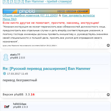
е
[3.2] [3.1] [3.2] Ban Hammer - прибей спамера!
н
и
е
Общие ошибки новичков (07.11.2005)
&
Как задавать вопросы
Мини FAQ
Если ничто другое не помогает, прочтите, наконец, инструкцию!
"Никакая инструкция не может перечислить всех обязанностей должностного лица,
предусмотреть все отдельные случаи и дать вперёд соответствующие указания, а
поэтому господа инженеры должны проявить инициативу и, руководствуясь знаниями
своей специальности и пользой дела, принять все усилия для оправдания своего
назначения".
Циркуляр Морского технического комитета №15 от 29.11.1910 г.
static77
phpBB 2.0.0
Re: [Русский перевод расширения] Ban Hammer
С
17.03.2017 11:45
о
о
перевод безграмотный
б
щ
е
н
и
Версия phpBB: 3.3.
16
е
hd321kbps
phpBB 2.0.3