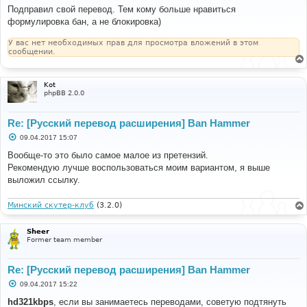
о
Подправил свой перевод. Тем кому больше нравиться
б
формулировка бан, а не блокировка)
щ
е
н
У вас нет необходимых прав для просмотра вложений в этом
и
сообщении.
е
Kot
phpBB 2.0.0
Re: [Русский перевод расширения] Ban Hammer
С
09.04.2017 15:07
о
о
Вообще-то это было самое малое из претензий.
б
Рекомендую лучше воспользоваться моим вариантом, я выше
щ
е
выложил ссылку.
н
и
е
Минский скутер-клуб
(3.2.0)
Sheer
Former team member
Re: [Русский перевод расширения] Ban Hammer
С
09.04.2017 15:22
о
о
hd321kbps
, если вы занимаетесь переводами, советую подтянуть