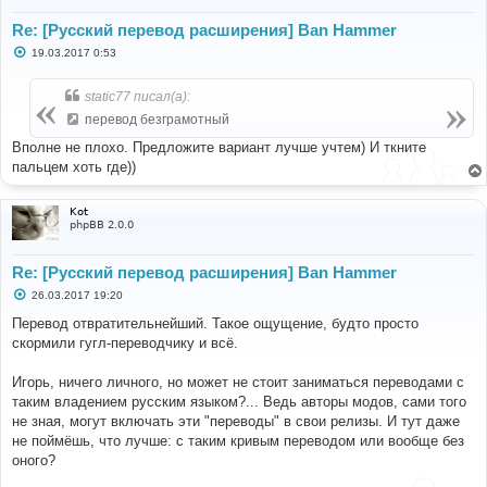
Re: [Русский перевод расширения] Ban Hammer
С
19.03.2017 0:53
о
о
б
static77 писал(а):
щ
е
перевод безграмотный
н
и
Вполне не плохо. Предложите вариант лучше учтем) И ткните
е
пальцем хоть где))
Kot
phpBB 2.0.0
Re: [Русский перевод расширения] Ban Hammer
С
26.03.2017 19:20
о
о
Перевод отвратительнейший. Такое ощущение, будто просто
б
скормили гугл-переводчику и всё.
щ
е
н
Игорь, ничего личного, но может не стоит заниматься переводами с
и
е
таким владением русским языком?... Ведь авторы модов, сами того
не зная, могут включать эти "переводы" в свои релизы. И тут даже
не поймёшь, что лучше: с таким кривым переводом или вообще без
оного?