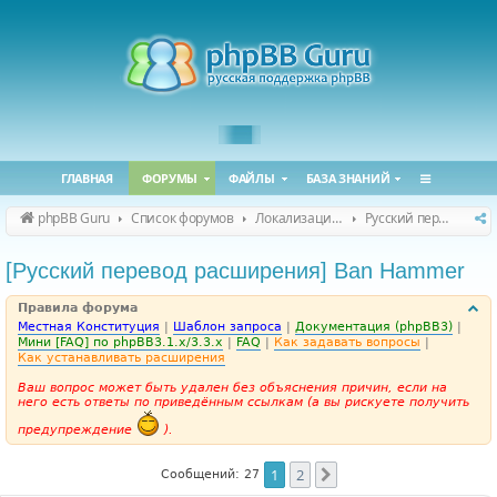
ГЛАВНАЯ
ФОРУМЫ
ФАЙЛЫ
БАЗА ЗНАНИЙ
phpBB Guru
Список форумов
Локализация phpBB
Русский перевод расширений
[Русский перевод расширения] Ban Hammer
Правила форума
Местная Конституция
|
Шаблон запроса
|
Документация (phpBB3)
|
Мини [FAQ] по phpBB3.1.x/3.3.x
|
FAQ
|
Как задавать вопросы
|
Как устанавливать расширения
Ваш вопрос может быть удален без объяснения причин, если на
него есть ответы по приведённым ссылкам (а вы рискуете получить
предупреждение
).
1
2
След.
Сообщений: 27