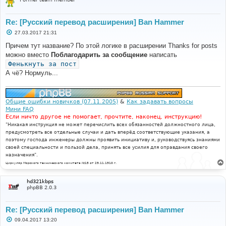
Re: [Русский перевод расширения] Ban Hammer
С
27.03.2017 21:31
о
о
Причем тут название? По этой логике в расширении Thanks for posts
б
можно вместо
Поблагодарить за сообщение
написать
щ
е
Фенькнуть за пост
н
А чё? Нормуль...
и
е
Общие ошибки новичков (07.11.2005)
&
Как задавать вопросы
Мини FAQ
Если ничто другое не помогает, прочтите, наконец, инструкцию!
"Никакая инструкция не может перечислить всех обязанностей должностного лица,
предусмотреть все отдельные случаи и дать вперёд соответствующие указания, а
поэтому господа инженеры должны проявить инициативу и, руководствуясь знаниями
своей специальности и пользой дела, принять все усилия для оправдания своего
назначения".
Циркуляр Морского технического комитета №15 от 29.11.1910 г.
hd321kbps
phpBB 2.0.3
Re: [Русский перевод расширения] Ban Hammer
С
09.04.2017 13:20
о