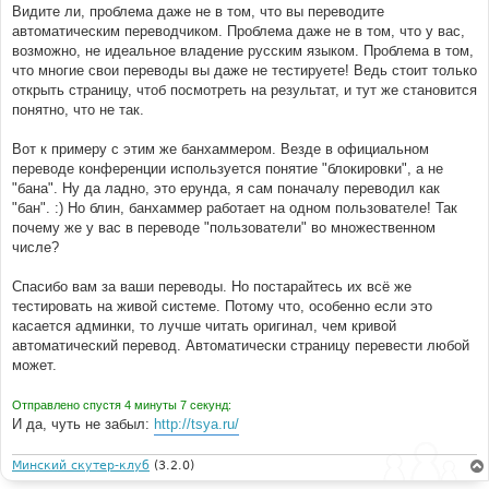
Видите ли, проблема даже не в том, что вы переводите
автоматическим переводчиком. Проблема даже не в том, что у вас,
возможно, не идеальное владение русским языком. Проблема в том,
что многие свои переводы вы даже не тестируете! Ведь стоит только
открыть страницу, чтоб посмотреть на результат, и тут же становится
понятно, что не так.
Вот к примеру с этим же банхаммером. Везде в официальном
переводе конференции используется понятие "блокировки", а не
"бана". Ну да ладно, это ерунда, я сам поначалу переводил как
"бан". :) Но блин, банхаммер работает на одном пользователе! Так
почему же у вас в переводе "пользователи" во множественном
числе?
Спасибо вам за ваши переводы. Но постарайтесь их всё же
тестировать на живой системе. Потому что, особенно если это
касается админки, то лучше читать оригинал, чем кривой
автоматический перевод. Автоматически страницу перевести любой
может.
Отправлено спустя 4 минуты 7 секунд:
И да, чуть не забыл:
http://tsya.ru/
Минский скутер-клуб
(3.2.0)