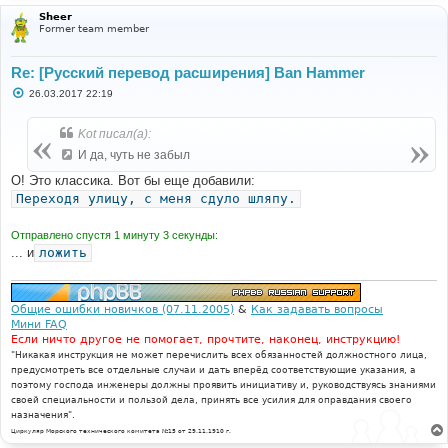
Sheer
Former team member
Re: [Русский перевод расширения] Ban Hammer
С
26.03.2017 22:19
о
о
б
Kot писал(а):
щ
е
И да, чуть не забыл
н
и
О! Это классика. Вот бы еще добавили:
е
Переходя улицу, с меня сдуло шляпу.
Отправлено спустя 1 минуту 3 секунды:
... и
ложить
Общие ошибки новичков (07.11.2005)
&
Как задавать вопросы
Мини FAQ
Если ничто другое не помогает, прочтите, наконец, инструкцию!
"Никакая инструкция не может перечислить всех обязанностей должностного лица,
предусмотреть все отдельные случаи и дать вперёд соответствующие указания, а
поэтому господа инженеры должны проявить инициативу и, руководствуясь знаниями
своей специальности и пользой дела, принять все усилия для оправдания своего
назначения".
Циркуляр Морского технического комитета №15 от 29.11.1910 г.