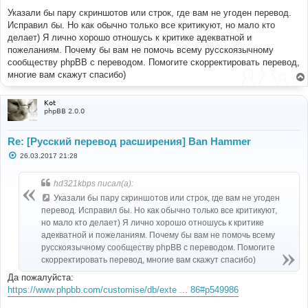
Указали бы пару скриншотов или строк, где вам не угоден перевод.
Исправил бы. Но как обычно только все критикуют, но мало кто
делает) Я лично хорошо отношусь к критике адекватной и
пожеланиям. Почему бы вам не помочь всему русскоязычному
сообществу phpBB с переводом. Помогите скорректировать перевод,
многие вам скажут спасибо)
Kot
phpBB 2.0.0
Re: [Русский перевод расширения] Ban Hammer
С
26.03.2017 21:28
о
о
б
hd321kbps писал(а):
щ
е
Указали бы пару скриншотов или строк, где вам не угоден
н
перевод. Исправил бы. Но как обычно только все критикуют,
и
е
но мало кто делает) Я лично хорошо отношусь к критике
адекватной и пожеланиям. Почему бы вам не помочь всему
русскоязычному сообществу phpBB с переводом. Помогите
скорректировать перевод, многие вам скажут спасибо)
Да пожалуйста:
https://www.phpbb.com/customise/db/exte ... 86#p549986