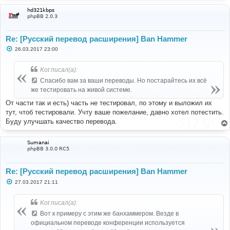
hd321kbps
phpBB 2.0.3
Re: [Русский перевод расширения] Ban Hammer
С
26.03.2017 23:00
о
о
б
Kot писал(а):
щ
е
Спасибо вам за ваши переводы. Но постарайтесь их всё
н
же тестировать на живой системе.
и
е
От части так и есть) часть не тестировал, по этому и выложил их
тут, чтоб тестировали. Учту ваше пожелание, давно хотел потестить.
Буду улучшать качество перевода.
Sumanai
phpBB 3.0.0 RC5
Re: [Русский перевод расширения] Ban Hammer
С
27.03.2017 21:11
о
о
б
Kot писал(а):
щ
е
Вот к примеру с этим же банхаммером. Везде в
н
официальном переводе конференции используется
и