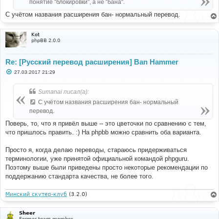
е
понятие "блокировки", а не "бана".
С учётом названия расширения бан- нормальный перевод.
Kot
phpBB 2.0.0
Re: [Русский перевод расширения] Ban Hammer
С
27.03.2017 21:29
о
о
б
Sumanai писал(а):
щ
е
С учётом названия расширения бан- нормальный
н
перевод.
и
е
Поверь, то, что я привёл выше -- это цветочки по сравнению с тем,
что пришлось править. :) На phpbb можно сравнить оба варианта.
Просто я, когда делаю переводы, стараюсь придерживаться
терминологии, уже принятой официальной командой phpguru.
Поэтому выше были приведены просто некоторые рекомендации по
поддержанию стандарта качества, не более того.
Минский скутер-клуб
(3.2.0)
Sheer
Former team member