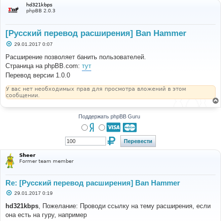
hd321kbps
phpBB 2.0.3
[Русский перевод расширения] Ban Hammer
С
29.01.2017 0:07
о
о
Расширение позволяет банить пользователей.
б
Страница на phpBB.com:
тут
щ
е
Перевод версии 1.0.0
н
и
У вас нет необходимых прав для просмотра вложений в этом
е
сообщении.
Поддержать phpBB Guru
Sheer
Former team member
Re: [Русский перевод расширения] Ban Hammer
С
29.01.2017 0:19
о
о
hd321kbps
, Пожелание: Проводи ссылку на тему расширения, если
б
она есть на гуру, например
щ