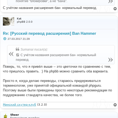
е
понятие "блокировки", а не "бана".
С учётом названия расширения бан- нормальный перевод.
Kot
phpBB 2.0.0
Re: [Русский перевод расширения] Ban Hammer
С
27.03.2017 21:29
о
о
б
Sumanai писал(а):
щ
е
С учётом названия расширения бан- нормальный
н
перевод.
и
е
Поверь, то, что я привёл выше -- это цветочки по сравнению с тем,
что пришлось править. :) На phpbb можно сравнить оба варианта.
Просто я, когда делаю переводы, стараюсь придерживаться
терминологии, уже принятой официальной командой phpguru.
Поэтому выше были приведены просто некоторые рекомендации по
поддержанию стандарта качества, не более того.
Минский скутер-клуб
(3.2.0)
Sheer
Former team member