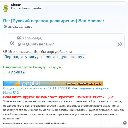
Sheer
Former team member
Re: [Русский перевод расширения] Ban Hammer
С
26.03.2017 22:19
о
о
б
Kot писал(а):
щ
е
И да, чуть не забыл
н
и
О! Это классика. Вот бы еще добавили:
е
Переходя улицу, с меня сдуло шляпу.
Отправлено спустя 1 минуту 3 секунды:
... и
ложить
Общие ошибки новичков (07.11.2005)
&
Как задавать вопросы
Мини FAQ
Если ничто другое не помогает, прочтите, наконец, инструкцию!
"Никакая инструкция не может перечислить всех обязанностей должностного лица,
предусмотреть все отдельные случаи и дать вперёд соответствующие указания, а
поэтому господа инженеры должны проявить инициативу и, руководствуясь знаниями
своей специальности и пользой дела, принять все усилия для оправдания своего
назначения".
Циркуляр Морского технического комитета №15 от 29.11.1910 г.