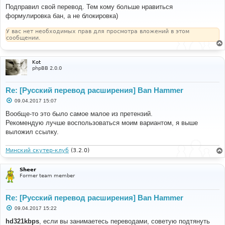
о
Подправил свой перевод. Тем кому больше нравиться
б
формулировка бан, а не блокировка)
щ
е
н
У вас нет необходимых прав для просмотра вложений в этом
и
сообщении.
е
Kot
phpBB 2.0.0
Re: [Русский перевод расширения] Ban Hammer
С
09.04.2017 15:07
о
о
Вообще-то это было самое малое из претензий.
б
Рекомендую лучше воспользоваться моим вариантом, я выше
щ
е
выложил ссылку.
н
и
е
Минский скутер-клуб
(3.2.0)
Sheer
Former team member
Re: [Русский перевод расширения] Ban Hammer
С
09.04.2017 15:22
о
о
hd321kbps
, если вы занимаетесь переводами, советую подтянуть