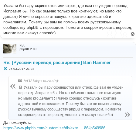
Указали бы пару скриншотов или строк, где вам не угоден перевод.
Исправил бы. Но как обычно только все критикуют, но мало кто
делает) Я лично хорошо отношусь к критике адекватной и
пожеланиям. Почему бы вам не помочь всему русскоязычному
сообществу phpBB с переводом. Помогите скорректировать перевод,
многие вам скажут спасибо)
Kot
phpBB 2.0.0
Re: [Русский перевод расширения] Ban Hammer
С
26.03.2017 21:28
о
о
б
hd321kbps писал(а):
щ
е
Указали бы пару скриншотов или строк, где вам не угоден
н
перевод. Исправил бы. Но как обычно только все критикуют,
и
е
но мало кто делает) Я лично хорошо отношусь к критике
адекватной и пожеланиям. Почему бы вам не помочь всему
русскоязычному сообществу phpBB с переводом. Помогите
скорректировать перевод, многие вам скажут спасибо)
Да пожалуйста:
https://www.phpbb.com/customise/db/exte ... 86#p549986