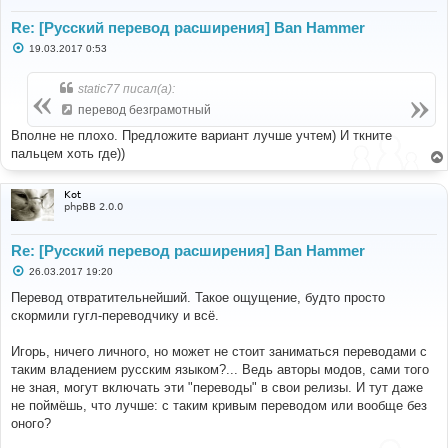
Re: [Русский перевод расширения] Ban Hammer
С
19.03.2017 0:53
о
о
б
static77 писал(а):
щ
е
перевод безграмотный
н
и
Вполне не плохо. Предложите вариант лучше учтем) И ткните
е
пальцем хоть где))
Kot
phpBB 2.0.0
Re: [Русский перевод расширения] Ban Hammer
С
26.03.2017 19:20
о
о
Перевод отвратительнейший. Такое ощущение, будто просто
б
скормили гугл-переводчику и всё.
щ
е
н
Игорь, ничего личного, но может не стоит заниматься переводами с
и
е
таким владением русским языком?... Ведь авторы модов, сами того
не зная, могут включать эти "переводы" в свои релизы. И тут даже
не поймёшь, что лучше: с таким кривым переводом или вообще без
оного?