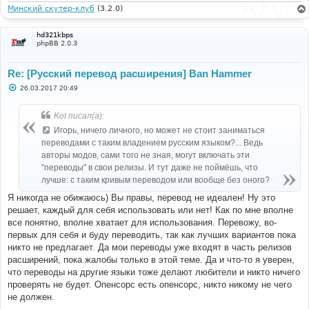
Минский скутер-клуб
(3.2.0)
hd321kbps
phpBB 2.0.3
Re: [Русский перевод расширения] Ban Hammer
С
26.03.2017 20:49
о
о
б
Kot писал(а):
щ
е
Игорь, ничего личного, но может не стоит заниматься
н
переводами с таким владением русским языком?... Ведь
и
е
авторы модов, сами того не зная, могут включать эти
"переводы" в свои релизы. И тут даже не поймёшь, что
лучше: с таким кривым переводом или вообще без оного?
Я никогда не обижаюсь) Вы правы, перевод не идеален! Ну это
решает, каждый для себя использовать или нет! Как по мне вполне
все понятно, вполне хватает для использования. Перевожу, во-
первых для себя и буду переводить, так как лучших вариантов пока
никто не предлагает. Да мои переводы уже входят в часть релизов
расширений, пока жалобы только в этой теме. Да и что-то я уверен,
что переводы на другие языки тоже делают любители и никто ничего
проверять не будет. Опенсорс есть опенсорс, никто никому не чего
не должен.