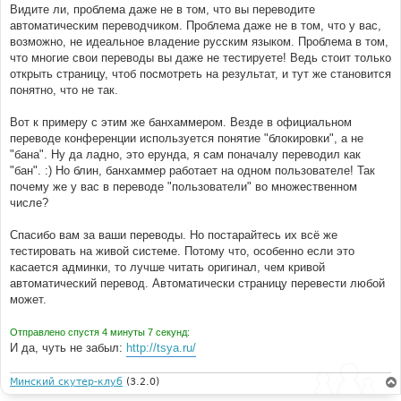
Видите ли, проблема даже не в том, что вы переводите
автоматическим переводчиком. Проблема даже не в том, что у вас,
возможно, не идеальное владение русским языком. Проблема в том,
что многие свои переводы вы даже не тестируете! Ведь стоит только
открыть страницу, чтоб посмотреть на результат, и тут же становится
понятно, что не так.
Вот к примеру с этим же банхаммером. Везде в официальном
переводе конференции используется понятие "блокировки", а не
"бана". Ну да ладно, это ерунда, я сам поначалу переводил как
"бан". :) Но блин, банхаммер работает на одном пользователе! Так
почему же у вас в переводе "пользователи" во множественном
числе?
Спасибо вам за ваши переводы. Но постарайтесь их всё же
тестировать на живой системе. Потому что, особенно если это
касается админки, то лучше читать оригинал, чем кривой
автоматический перевод. Автоматически страницу перевести любой
может.
Отправлено спустя 4 минуты 7 секунд:
И да, чуть не забыл:
http://tsya.ru/
Минский скутер-клуб
(3.2.0)