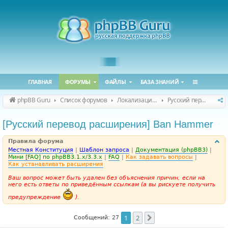
ГЛАВНАЯ
ФОРУМЫ
ФАЙЛЫ
БАЗА ЗНАНИЙ
phpBB Guru
Список форумов
Локализация phpBB
Русский перевод расширений
[Русский перевод расширения] Ban Hammer
Правила форума
Местная Конституция
|
Шаблон запроса
|
Документация (phpBB3)
|
Мини [FAQ] по phpBB3.1.x/3.3.x
|
FAQ
|
Как задавать вопросы
|
Как устанавливать расширения
Ваш вопрос может быть удален без объяснения причин, если на
него есть ответы по приведённым ссылкам (а вы рискуете получить
предупреждение
).
1
2
След.
Сообщений: 27