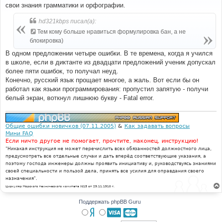
б
свои знания грамматики и орфографии.
щ
е
н
hd321kbps писал(а):
и
е
Тем кому больше нравиться формулировка бан, а не
блокировка)
В одном предложении четыре ошибки. В те времена, когда я учился
в школе, если в диктанте из двадцати предложений ученик допускал
более пяти ошибок, то получал неуд.
Конечно, русский язык прощает многое, а жаль. Вот если бы он
работал как языки программирования: пропустил запятую - получи
белый экран, воткнул лишнюю букву - Fatal error.
Общие ошибки новичков (07.11.2005)
&
Как задавать вопросы
Мини FAQ
Если ничто другое не помогает, прочтите, наконец, инструкцию!
"Никакая инструкция не может перечислить всех обязанностей должностного лица,
предусмотреть все отдельные случаи и дать вперёд соответствующие указания, а
поэтому господа инженеры должны проявить инициативу и, руководствуясь знаниями
своей специальности и пользой дела, принять все усилия для оправдания своего
назначения".
Циркуляр Морского технического комитета №15 от 29.11.1910 г.
Поддержать phpBB Guru