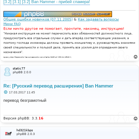
е
[3.2] [3.1] [3.2] Ban Hammer - прибей спамера!
н
и
е
Общие ошибки новичков (07.11.2005)
&
Как задавать вопросы
Мини FAQ
Если ничто другое не помогает, прочтите, наконец, инструкцию!
"Никакая инструкция не может перечислить всех обязанностей должностного лица,
предусмотреть все отдельные случаи и дать вперёд соответствующие указания, а
поэтому господа инженеры должны проявить инициативу и, руководствуясь знаниями
своей специальности и пользой дела, принять все усилия для оправдания своего
назначения".
Циркуляр Морского технического комитета №15 от 29.11.1910 г.
static77
phpBB 2.0.0
Re: [Русский перевод расширения] Ban Hammer
С
17.03.2017 11:45
о
о
перевод безграмотный
б
щ
е
н
и
Версия phpBB: 3.3.
16
е
hd321kbps
phpBB 2.0.3