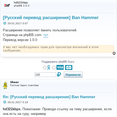
hd321kbps
phpBB 2.0.3
[Русский перевод расширения] Ban Hammer
С
29.01.2017 0:07
о
о
Расширение позволяет банить пользователей.
б
Страница на phpBB.com:
тут
щ
е
Перевод версии 1.0.0
н
и
У вас нет необходимых прав для просмотра вложений в этом
е
сообщении.
Поддержать phpBB Guru
Sheer
Former team member
Re: [Русский перевод расширения] Ban Hammer
С
29.01.2017 0:19
о
о
hd321kbps
, Пожелание: Проводи ссылку на тему расширения, если
б
она есть на гуру, например
щ