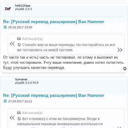
hd321kbps
phpBB 2.0.3
Re: [Русский перевод расширения] Ban Hammer
С
26.03.2017 23:00
о
о
б
Kot писал(а):
щ
е
Спасибо вам за ваши переводы. Но постарайтесь их всё
н
же тестировать на живой системе.
и
е
От части так и есть) часть не тестировал, по этому и выложил их
тут, чтоб тестировали. Учту ваше пожелание, давно хотел потестить.
Буду улучшать качество перевода.
Sumanai
phpBB 3.0.0 RC5
Re: [Русский перевод расширения] Ban Hammer
С
27.03.2017 21:11
о
о
б
Kot писал(а):
щ
е
Вот к примеру с этим же банхаммером. Везде в
н
официальном переводе конференции используется
и