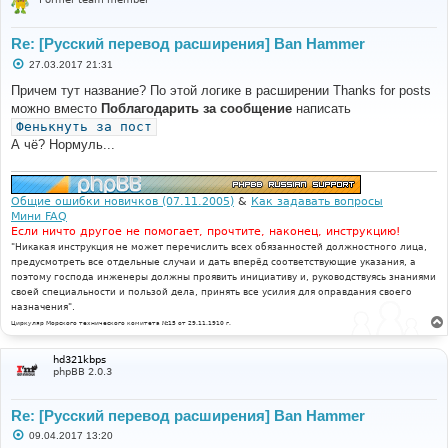
Re: [Русский перевод расширения] Ban Hammer
С
27.03.2017 21:31
о
о
Причем тут название? По этой логике в расширении Thanks for posts
б
можно вместо
Поблагодарить за сообщение
написать
щ
е
Фенькнуть за пост
н
А чё? Нормуль...
и
е
Общие ошибки новичков (07.11.2005)
&
Как задавать вопросы
Мини FAQ
Если ничто другое не помогает, прочтите, наконец, инструкцию!
"Никакая инструкция не может перечислить всех обязанностей должностного лица,
предусмотреть все отдельные случаи и дать вперёд соответствующие указания, а
поэтому господа инженеры должны проявить инициативу и, руководствуясь знаниями
своей специальности и пользой дела, принять все усилия для оправдания своего
назначения".
Циркуляр Морского технического комитета №15 от 29.11.1910 г.
hd321kbps
phpBB 2.0.3
Re: [Русский перевод расширения] Ban Hammer
С
09.04.2017 13:20
о