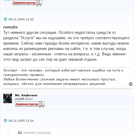
С
09.11.2005 11:42
о
о
romutis
б
Тут немного другая ситуация. Особого недостатка средств от
щ
е
раздела "Услуги" мы не ощушаем, но это требует соответствующего
н
времени. Сейчас нам гораздо более интересно, какие выгоды можно
и
е
извлечь из размещения рекламы на сайте, т.е. в том случае, когда
наши затраты - косвенные - ответы на вопросы, и т.д. Ведь именно
этот вид затрат до сих пор не дает никакой отдачи.
Эксперт - это человек, который избегает мелких ошибок на пути к
грандиозному провалу.
Любая более-менее сложная задача имеет несколько простых,
изящных, лёгких для понимания неправильных решений
Mr. Anderson
phpBB Guru
С
09.11.2005 12:04
о
о
б
romutis писал(а):