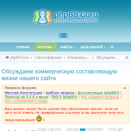
ГЛАВНАЯ
ФОРУМЫ
ФАЙЛЫ
БАЗА ЗНАНИЙ
phpBB Guru
Список форумов
Специальные форумы
Обсуждаем сайт и конференцию
Обсуждаем коммерческую составляющую
жизни нашего сайта
Правила форума
Местная Конституция
|
Шаблон запроса
|
Документация (phpBB3)
|
Переход на 3.0.6 и выше
|
FAQ-3 (phpbb3)
|
Как задавать вопросы
|
Как устанавливать моды
Ваш вопрос может быть удален без объяснения причин, если на
него есть ответы по приведённым ссылкам (а вы рискуете получить
предупреждение
).