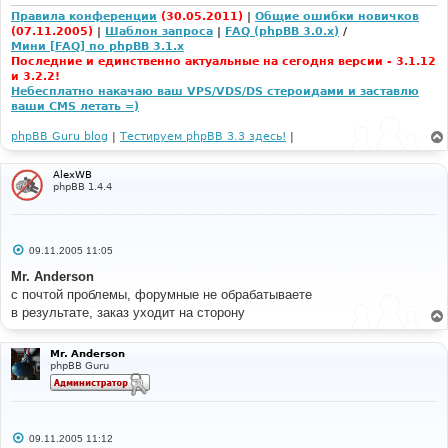
е
Правила конференции
(30.05.2011)
|
Общие ошибки новичков
(07.11.2005)
|
Шаблон запроса
|
FAQ (phpBB 3.0.x)
/
Мини [FAQ] по phpBB 3.1.x
Последние и единственно актуальные на сегодня версии - 3.1.12
и 3.2.2!
Небесплатно накачаю ваш VPS/VDS/DS стероидами и заставлю
ваши CMS летать =)
phpBB Guru blog
|
Тестируем phpBB 3.3 здесь!
|
AlexWB
phpBB 1.4.4
С
09.11.2005 11:05
о
о
Mr. Anderson
б
с почтой проблемы, форумные не обрабатываете
щ
е
в результате, заказ уходит на сторону
н
и
е
Mr. Anderson
phpBB Guru
С
09.11.2005 11:12