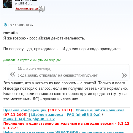
phpBB Guru
С
09.11.2005 10:47
о
о
romutis
б
Я же говорю - российская действительность.
щ
е
н
По вопросу - да, приходилось... И до сих пор иногда приходится.
и
е
Добавлено спустя 2 минуты 23 секунды:
AlexWB писал(а):
сюда заявку отправлял на сервис@пхпгуру.нет
Это значит, что у кого-то из нас проблемы с почтой. Только и всего.
Я всегда повторяю запрос, если не получил ответа - это нормально.
Более того, если возможен контакт через другие средства (тут у нас
это может быть ЛС) - пробую и через них.
Правила конференции
(30.05.2011)
|
Общие ошибки новичков
(07.11.2005)
|
Шаблон запроса
|
FAQ (phpBB 3.0.x)
/
Мини [FAQ] по phpBB 3.1.x
Последние и единственно актуальные на сегодня версии - 3.1.12
и 3.2.2!
Небесплатно накачаю ваш VPS/VDS/DS стероидами и заставлю