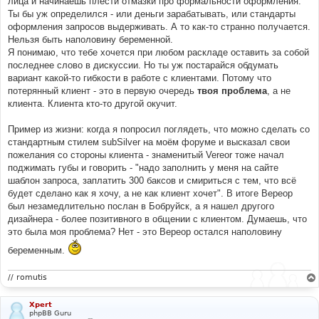
лица и начинаешь плести отмазки про формальности оформления.
Ты бы уж определился - или деньги зарабатывать, или стандарты
оформления запросов выдерживать. А то как-то странно получается.
Нельзя быть наполовину беременной.
Я понимаю, что тебе хочется при любом раскладе оставить за собой
последнее слово в дискуссии. Но ты уж постарайся обдумать
вариант какой-то гибкости в работе с клиентами. Потому что
потерянный клиент - это в первую очередь
твоя проблема
, а не
клиента. Клиента кто-то другой окучит.
Пример из жизни: когда я попросил поглядеть, что можно сделать со
стандартным стилем subSilver на моём форуме и высказал свои
пожелания со стороны клиента - знаменитый Vereor тоже начал
поджимать губы и говорить - "надо заполнить у меня на сайте
шаблон запроса, заплатить 300 баксов и смириться с тем, что всё
будет сделано как я хочу, а не как клиент хочет". В итоге Вереор
был незамедлительно послан в Бобруйск, а я нашел другого
дизайнера - более позитивного в общении с клиентом. Думаешь, что
это была моя проблема? Нет - это Вереор остался наполовину
беременным.
// romutis
Xpert
phpBB Guru