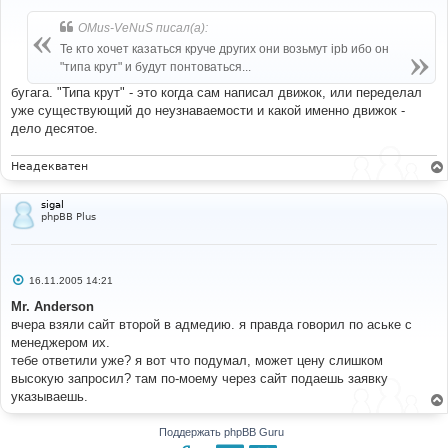
о
б
OMus-VeNuS писал(а):
щ
е
Те кто хочет казаться круче других они возьмут ipb ибо он
н
"типа крут" и будут понтоваться...
и
е
бугага. "Типа крут" - это когда сам написал движок, или переделал
уже существующий до неузнаваемости и какой именно движок -
дело десятое.
Неадекватен
sigal
phpBB Plus
С
16.11.2005 14:21
о
о
Mr. Anderson
б
вчера взяли сайт второй в адмедию. я правда говорил по аське с
щ
е
менеджером их.
н
тебе ответили уже? я вот что подумал, может цену слишком
и
е
высокую запросил? там по-моему через сайт подаешь заявку
указываешь.
Поддержать phpBB Guru