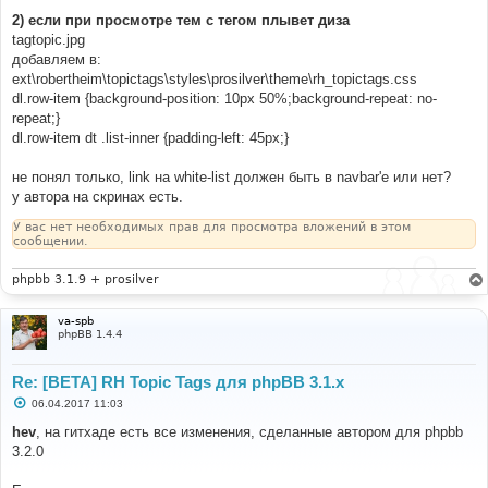
2) если при просмотре тем с тегом плывет диза
tagtopic.jpg
добавляем в:
ext\robertheim\topictags\styles\prosilver\theme\rh_topictags.css
dl.row-item {background-position: 10px 50%;background-repeat: no-
repeat;}
dl.row-item dt .list-inner {padding-left: 45px;}
не понял только, link на white-list должен быть в navbar'е или нет?
у автора на скринах есть.
У вас нет необходимых прав для просмотра вложений в этом
сообщении.
phpbb 3.1.9 + prosilver
va-spb
phpBB 1.4.4
Re: [BETA] RH Topic Tags для phpBB 3.1.x
С
06.04.2017 11:03
о
о
hev
, на гитхаде есть все изменения, сделанные автором для phpbb
б
3.2.0
щ
е
н