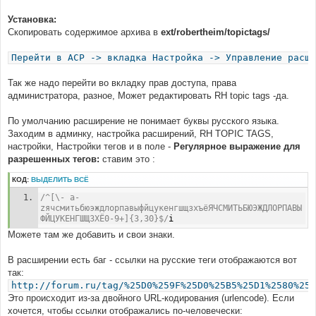
Установка:
Скопировать содержимое архива в
ext/robertheim/topictags/
Перейти в ACP -> вкладка Настройка -> Управление расши
Так же надо перейти во вкладку прав доступа, права
администратора, разное, Может редактировать RH topic tags -да.
По умолчанию расширение не понимает буквы русского языка.
Заходим в админку, настройка расширений, RH TOPIC TAGS,
настройки, Настройки тегов и в поле -
Регулярное выражение для
разрешенных тегов:
ставим это :
КОД:
ВЫДЕЛИТЬ ВСЁ
/^[\- a-
zячсмитьбюэждлорпавыфйцукенгшщзхъёЯЧСМИТЬБЮЭЖДЛОРПАВЫ
ФЙЦУКЕНГШЩЗХЁ0-9+]{3,30}$/
i
Можете там же добавить и свои знаки.
В расширении есть баг - ссылки на русские теги отображаются вот
так:
http://forum.ru/tag/%25D0%259F%25D0%25B5%25D1%2580%25D
Это происходит из-за двойного URL-кодирования (urlencode). Если
хочется, чтобы ссылки отображались по-человечески: