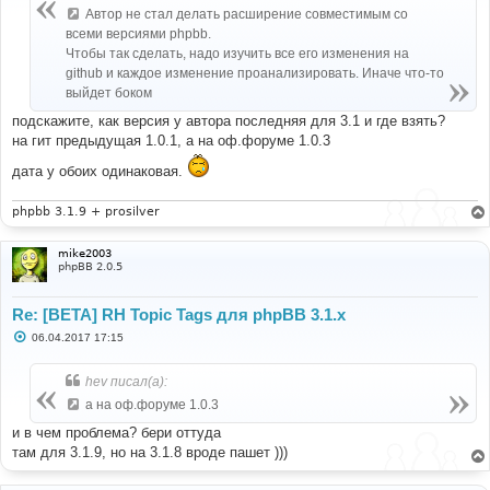
е
Автор не стал делать расширение совместимым со
н
всеми версиями phpbb.
и
е
Чтобы так сделать, надо изучить все его изменения на
github и каждое изменение проанализировать. Иначе что-то
выйдет боком
подскажите, как версия у автора последняя для 3.1 и где взять?
на гит предыдущая 1.0.1, а на оф.форуме 1.0.3
дата у обоих одинаковая.
phpbb 3.1.9 + prosilver
mike2003
phpBB 2.0.5
Re: [BETA] RH Topic Tags для phpBB 3.1.x
С
06.04.2017 17:15
о
о
б
hev писал(а):
щ
е
а на оф.форуме 1.0.3
н
и
и в чем проблема? бери оттуда
е
там для 3.1.9, но на 3.1.8 вроде пашет )))