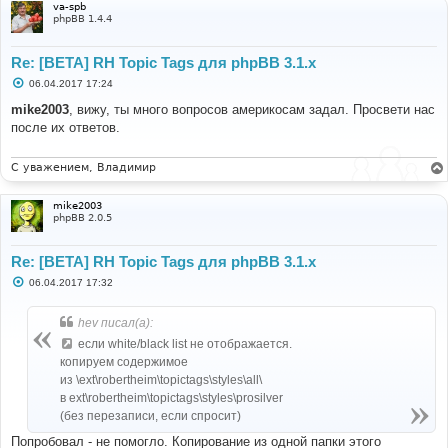
va-spb
phpBB 1.4.4
Re: [BETA] RH Topic Tags для phpBB 3.1.x
С
06.04.2017 17:24
о
о
mike2003
, вижу, ты много вопросов америкосам задал. Просвети нас
б
после их ответов.
щ
е
н
и
С уважением, Владимир
е
mike2003
phpBB 2.0.5
Re: [BETA] RH Topic Tags для phpBB 3.1.x
С
06.04.2017 17:32
о
о
б
hev писал(а):
щ
е
если white/black list не отображается.
н
копируем содержимое
и
е
из \ext\robertheim\topictags\styles\all\
в ext\robertheim\topictags\styles\prosilver
(без перезаписи, если спросит)
Попробовал - не помогло. Копирование из одной папки этого