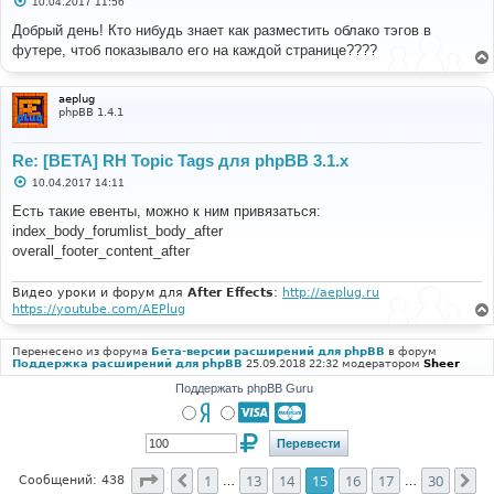
10.04.2017 11:56
о
о
Добрый день! Кто нибудь знает как разместить облако тэгов в
б
футере, чтоб показывало его на каждой странице????
щ
е
н
и
aeplug
е
phpBB 1.4.1
Re: [BETA] RH Topic Tags для phpBB 3.1.x
С
10.04.2017 14:11
о
о
Есть такие евенты, можно к ним привязаться:
б
index_body_forumlist_body_after
щ
е
overall_footer_content_after
н
и
е
Видео уроки и форум для
After Effects
:
http://aeplug.ru
https://youtube.com/AEPlug
Перенесено из форума
Бета-версии расширений для phpBB
в форум
Поддержка расширений для phpBB
25.09.2018 22:32 модератором
Sheer
Поддержать phpBB Guru
Страница
15
из
30
1
13
14
15
16
17
30
Пред.
Сл
Сообщений: 438
…
…