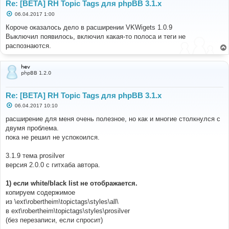
Re: [BETA] RH Topic Tags для phpBB 3.1.x
С
06.04.2017 1:00
о
о
Короче оказалось дело в расширении VKWigets 1.0.9
б
Выключил появилось, включил какая-то полоса и теги не
щ
е
распознаются.
н
и
е
hev
phpBB 1.2.0
Re: [BETA] RH Topic Tags для phpBB 3.1.x
С
06.04.2017 10:10
о
о
расширение для меня очень полезное, но как и многие столкнулся с
б
двумя проблема.
щ
е
пока не решил не успокоился.
н
и
е
3.1.9 тема prosilver
версия 2.0.0 с гитхаба автора.
1) если white/black list не отображается.
копируем содержимое
из \ext\robertheim\topictags\styles\all\
в ext\robertheim\topictags\styles\prosilver
(без перезаписи, если спросит)