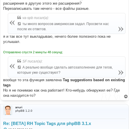
расширения в другую этого же расширения?
Перезаписывать там нечего - все файлы разные.
va-spb писал(а):
ты много вопросов америкосам задал. Просвети нас
после их ответов.
я и так все тут выкладываю, нечего более полезного пока не
услышал.
Отправлено спустя 2 минуты 48 секунд:
SF писал(а):
А реально вообще сделать автозаполнение для тегов,
которые уже существуют?
вообще то эта функция заявлена
Tag suggestions based on existing
tags
Но я не понимаю как она работает! Кто-нибудь обнаружил ее? Где
она находится-то?
anuri
phpBB 1.2.0
Re: [BETA] RH Topic Tags для phpBB 3.1.x
С