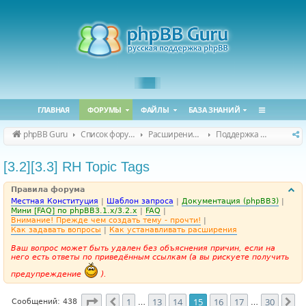
ГЛАВНАЯ
ФОРУМЫ
ФАЙЛЫ
БАЗА ЗНАНИЙ
phpBB Guru
Список форумов
Расширения phpBB
Поддержка расширений для phpBB
[3.2][3.3] RH Topic Tags
Правила форума
Местная Конституция
|
Шаблон запроса
|
Документация (phpBB3)
|
Мини [FAQ] по phpBB3.1.x/3.2.x
|
FAQ
|
Внимание! Прежде чем создать тему - прочти!
|
Как задавать вопросы
|
Как устанавливать расширения
Ваш вопрос может быть удален без объяснения причин, если на
него есть ответы по приведённым ссылкам (а вы рискуете получить
предупреждение
).
Страница
15
из
30
1
13
14
15
16
17
30
Пред.
Сл
Сообщений: 438
…
…