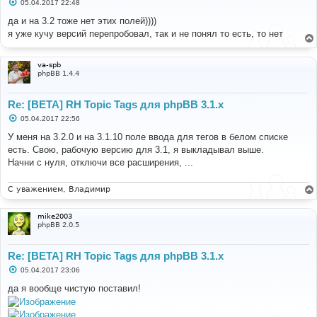
С
05.04.2017 22:48
о
о
да и на 3.2 тоже нет этих полей))))
б
я уже кучу версий перепробовал, так и не понял то есть, то нет
щ
е
н
и
va-spb
е
phpBB 1.4.4
Re: [BETA] RH Topic Tags для phpBB 3.1.x
С
05.04.2017 22:56
о
о
У меня на 3.2.0 и на 3.1.10 поле ввода для тегов в белом списке
б
есть. Свою, рабочую версию для 3.1, я выкладывал выше.
щ
е
Начни с нуля, отключи все расширения, ...
н
и
е
С уважением, Владимир
mike2003
phpBB 2.0.5
Re: [BETA] RH Topic Tags для phpBB 3.1.x
С
05.04.2017 23:06
о
о
да я вообще чистую поставил!
б
щ
е