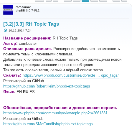
romaamor
phpBB 3.0.7-PL1
[3.2][3.3] RH Topic Tags
С
10.12.2014 7:24
о
о
Название расширения:
RH Topic Tags
б
Автор:
combuster
щ
е
Описание расширения:
Расширение добавляет возможность
н
помечать темы с ключевыми словами.
и
е
Добавлять ключевые слова можно только при размещении новой
темы или при редактировании первого сообщения.
Так же есть облако тегов, белый и чёрный списки тегов.
Скачать:
https://www.phpbb.com/customise/db/exte ... opic_tags/
Репозиторий на GitHub
https://github.com/RobertHeim/phpbb-ext-topictags
Язык:
EN
RU
ES
Обновлённая, переработанная и дополненная версия:
https://www.phpbb.com/community/viewtopic.php?t=2661331
Репозиторий на Github:
https://github.com/SMcCandlish/phpbb-ext-topictags