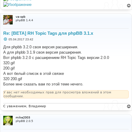
н
и
е
va-spb
phpBB 1.4.4
Re: [BETA] RH Topic Tags для phpBB 3.1.x
С
05.04.2017 23:42
о
о
Для phpbb 3.2.0 своя версия расширения.
б
А для phpbb 3.1.9 своя версия расширения.
щ
е
Вот phpbb 3.2.0 с расширением RH Topic Tags версии 2.0.0
н
320.gif
и
е
200.gif
А вот белый список в этой связке
320 200.gif
Более мне сказать вам по этой теме нечего.
У вас нет необходимых прав для просмотра вложений в этом
сообщении.
С уважением, Владимир
mike2003
phpBB 2.0.5