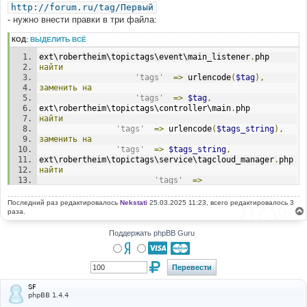
http://forum.ru/tag/Первый
- нужно внести правки в три файла:
КОД:
ВЫДЕЛИТЬ ВСЁ
ext\robertheim\topictags\event\main_listener
.
php
найти
'tags'
=>
 urlencode
(
$tag
),
заменить
на
'tags'
=>
$tag
,
ext\robertheim\topictags\controller\main
.
php
найти
'tags'
=>
 urlencode
(
$tags_string
),
заменить
на
'tags'
=>
$tags_string
,
ext\robertheim\topictags\service\tagcloud_manager
.
php
найти
'tags'
=>
urlencode
(
$tag
[
'tag'
])
заменить
на
Последний раз редактировалось
Nekstati
25.03.2025 11:23, всего редактировалось 3
'tags'
=>
$tag
[
'tag'
]
раза.
Поддержать phpBB Guru
SF
phpBB 1.4.4