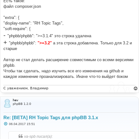
Есть такое:
и
е
файл composer.json
"extra": {
"display-name": "RH Topic Tags",
"soft-require": {
-
"phpbb/phpbb": ">=3.1.4" это строка удалена
+
"phpbb/phpbb":
">=3.2"
а эта строка добавлена. Только для 3.2 и
старше
Автор не стал делать расширение совместимым со всеми версиями
phpbb.
Чтобы так сделать, надо изучить все его изменения на github и
каждое изменение проанализировать. Иначе что-то выйдет боком
С уважением, Владимир
hev
phpBB 1.2.0
Re: [BETA] RH Topic Tags для phpBB 3.1.x
С
06.04.2017 15:51
о
о
б
va-spb писал(а):
щ