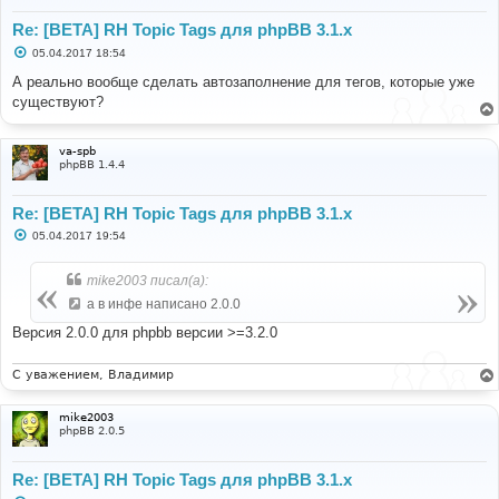
Re: [BETA] RH Topic Tags для phpBB 3.1.x
С
05.04.2017 18:54
о
о
А реально вообще сделать автозаполнение для тегов, которые уже
б
существуют?
щ
е
н
и
va-spb
е
phpBB 1.4.4
Re: [BETA] RH Topic Tags для phpBB 3.1.x
С
05.04.2017 19:54
о
о
б
mike2003 писал(а):
щ
е
а в инфе написано 2.0.0
н
и
Версия 2.0.0 для phpbb версии >=3.2.0
е
С уважением, Владимир
mike2003
phpBB 2.0.5
Re: [BETA] RH Topic Tags для phpBB 3.1.x