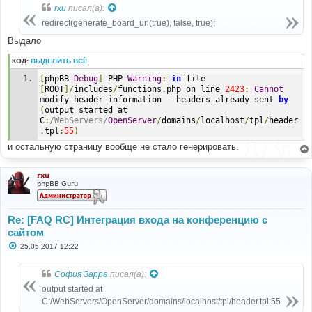
б
rxu
писал(а):
щ
е
redirect(generate_board_url(true), false, true);
н
и
Выдало
е
КОД:
ВЫДЕЛИТЬ ВСЁ
[
phpBB 
Debug
]
 PHP 
Warning
:
in
 file 
[
ROOT
]/
includes
/
functions
.
php on line 
2423
:
Cannot
modify header information 
-
 headers already sent 
by
(
output started at 
C
:
/WebServers/
OpenServer
/
domains
/
localhost
/
tpl
/
header
.
tpl
:
55
)
и остальную страницу вообще не стало генерировать.
rxu
phpBB Guru
Re: [FAQ RC] Интеграция входа на конференцию с
сайтом
С
25.05.2017 12:22
о
о
б
София Зарра
писал(а):
щ
е
output started at
н
C:/WebServers/OpenServer/domains/localhost/tpl/header.tpl:55
и
е