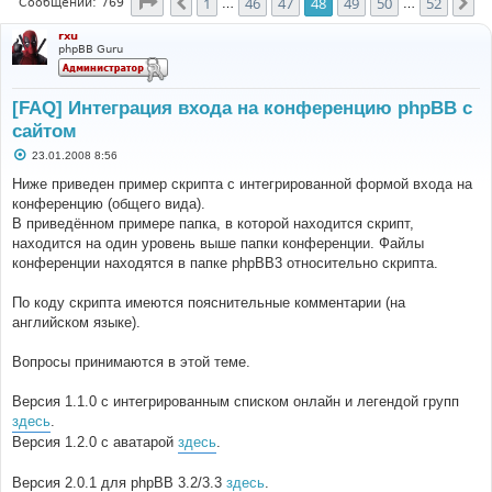
Страница
48
из
52
1
46
47
48
49
50
52
Пред.
Сл
Сообщений: 769
…
…
rxu
phpBB Guru
[FAQ] Интеграция входа на конференцию phpBB с
сайтом
С
23.01.2008 8:56
о
о
Ниже приведен пример скрипта с интегрированной формой входа на
б
конференцию (общего вида).
щ
е
В приведённом примере папка, в которой находится скрипт,
н
находится на один уровень выше папки конференции. Файлы
и
е
конференции находятся в папке phpBB3 относительно скрипта.
По коду скрипта имеются пояснительные комментарии (на
английском языке).
Вопросы принимаются в этой теме.
Версия 1.1.0 с интегрированным списком онлайн и легендой групп
здесь
.
Версия 1.2.0 с аватарой
здесь
.
Версия 2.0.1 для phpBB 3.2/3.3
здесь
.