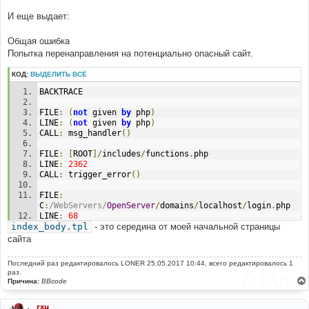
И еще выдает:
Общая ошибка
Попытка перенаправления на потенциально опасный сайт.
КОД:
ВЫДЕЛИТЬ ВСЁ
BACKTRACE
FILE
:
(
not
 given 
by
 php
)
LINE
:
(
not
 given 
by
 php
)
CALL
:
 msg_handler
()
FILE
:
[
ROOT
]/
includes
/
functions
.
php
LINE
:
2362
CALL
:
 trigger_error
()
FILE
:
C
:
/WebServers/
OpenServer
/
domains
/
localhost
/
login
.
php
LINE
:
68
index_body.tpl
CALL
:
 redirect
- это середина от моей начальной страницы
()
сайта
FILE
:
C
:
/WebServers/
OpenServer
/
domains
/
localhost
/
tpl
/
index_
Последний раз редактировалось
LONER
25.05.2017 10:44, всего редактировалось 1
body
.
tpl
раз.
LINE
:
6
Причина:
BBcode
CALL
:
include
(
'C:/WebServers/OpenServer/domains/localhost/l
rxu
ogin.php'
)