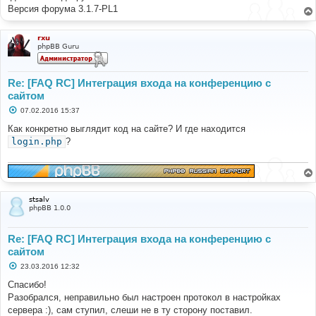
Версия форума 3.1.7-PL1
rxu
phpBB Guru
Re: [FAQ RC] Интеграция входа на конференцию с
сайтом
С
07.02.2016 15:37
о
о
Как конкретно выглядит код на сайте? И где находится
б
login.php
?
щ
е
н
и
е
stsalv
phpBB 1.0.0
Re: [FAQ RC] Интеграция входа на конференцию с
сайтом
С
23.03.2016 12:32
о
о
Спасибо!
б
Разобрался, неправильно был настроен протокол в настройках
щ
е
сервера :), сам ступил, слеши не в ту сторону поставил.
н