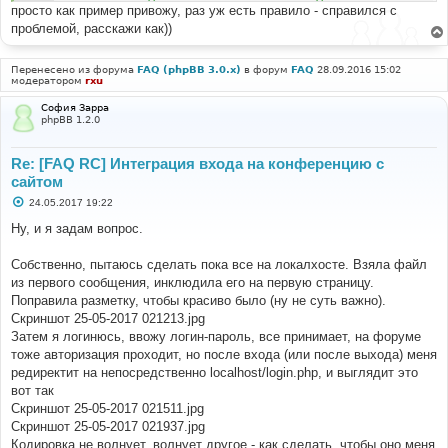
просто как пример привожу, раз уж есть правило - справился с
опять таки редиректим на форум
$hemail
=
 crc32
(
strtolower
(
$USER
[
'email'
])
.
проблемой, расскажи как))
strlen
(
$USER
[
'email'
]));
$GLOBALS
[
'DATABASE'
]->
query
(
"INSERT INTO 
Перенесено из форума
FAQ (phpBB 3.0.x)
в форум
FAQ
28.09.2016 15:02
модератором
rxu
`forum_rud`.`phpbb_users` SET
	  user_id  = '"
.
$USER
[
'id'
].
"',
София Зарра
	  username = '"
.
$USER
[
'username'
].
"',
phpBB 1.2.0
	  username_clean ='"
.
$USER
[
'username'
].
"',
	  user_email ='"
.
$USER
[
'email'
].
"',
	  user_email_hash ='"
.
$hemail
.
"', 
Re: [FAQ RC] Интеграция входа на конференцию с
	  user_password ='"
.
$USER
[
'password'
].
"', 
сайтом
	  user_regdate ='"
.
TIMESTAMP
.
"', 
С
24.05.2017 19:22
	  user_form_salt ='"
.
unique_id
().
"', 
о
	  user_permissions ='',
о
Ну, и я задам вопрос.
	  user_sig ='',
б
щ
	  group_id ='2',  
е
Собственно, пытаюсь сделать пока все на локалхосте. Взяла файл
	  user_ip ='"
.
$USER
[
'ip_at_reg'
].
"';"
);
н
из первого сообщения, инклюдила его на первую страницу.
и
$GLOBALS
[
'DATABASE'
]->
query
(
"insert into 
е
Поправила разметку, чтобы красиво было (ну не суть важно).
`forum_rud`.`phpbb_user_group`
Скриншот 25-05-2017 021213.jpg
                           (`user_id`, 
Затем я логинюсь, ввожу логин-пароль, все принимает, на форуме
`user_pending`, `group_id`)
тоже авторизация проходит, но после входа (или после выхода) меня
                            values ("
.
$USER
[
'id'
].
", 
0, 2)"
);
редиректит на непосредственно localhost/login.php, и выглядит это
вот так
Скриншот 25-05-2017 021511.jpg
$GLOBALS
[
'DATABASE'
]->
query
(
"update 
Скриншот 25-05-2017 021937.jpg
`forum_rud`.`phpbb_config` set 
Кодировка не волнует, волнует другое - как сделать, чтобы оно меня
`config_value`=`config_value`+1 where 