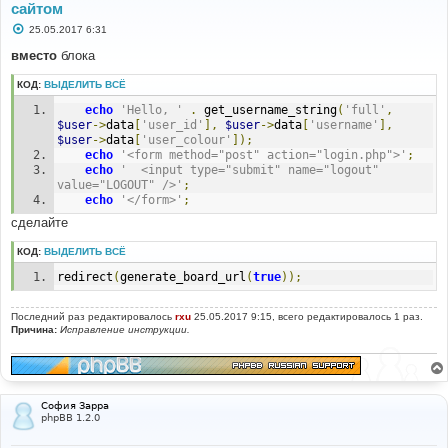
сайтом
С
25.05.2017 6:31
о
о
вместо
блока
б
щ
КОД:
ВЫДЕЛИТЬ ВСЁ
е
н
echo
'Hello, '
.
 get_username_string
(
'full'
,
и
е
$user
->
data
[
'user_id'
],
$user
->
data
[
'username'
],
$user
->
data
[
'user_colour'
]);
echo
'<form method="post" action="login.php">'
;
echo
'	<input type="submit" name="logout" 
value="LOGOUT" />'
;
echo
'</form>'
;
сделайте
КОД:
ВЫДЕЛИТЬ ВСЁ
redirect
(
generate_board_url
(
true
));
Последний раз редактировалось
rxu
25.05.2017 9:15, всего редактировалось 1 раз.
Причина:
Исправление инструкции.
София Зарра
phpBB 1.2.0