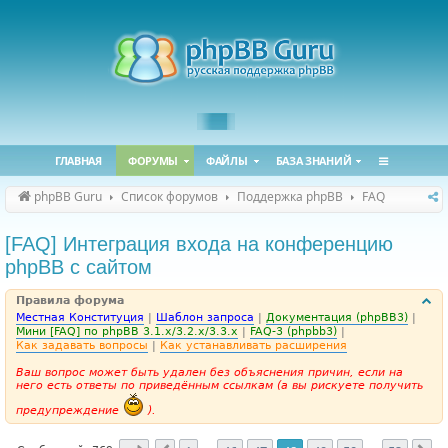
ГЛАВНАЯ
ФОРУМЫ
ФАЙЛЫ
БАЗА ЗНАНИЙ
phpBB Guru
Список форумов
Поддержка phpBB
FAQ
[FAQ] Интеграция входа на конференцию
phpBB с сайтом
Правила форума
Местная Конституция
|
Шаблон запроса
|
Документация (phpBB3)
|
Мини [FAQ] по phpBB 3.1.x/3.2.x/3.3.x
|
FAQ-3 (phpbb3)
|
Как задавать вопросы
|
Как устанавливать расширения
Ваш вопрос может быть удален без объяснения причин, если на
него есть ответы по приведённым ссылкам (а вы рискуете получить
предупреждение
).