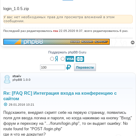
login_1.0.5.zip
У вас нет необходимых прав для просмотра вложений в этом
сообщении.
Последний раз редактировалось
rxu
22.05.2020 8:37, всего редактировалось 6 раз.
Поддержать phpBB Guru
stsalv
phpBB 1.0.0
Re: [FAQ RC] Интеграция входа на конференцию с
сайтом
С
29.01.2016 10:21
о
о
Подскажите, внедрил скрипт себе на первую страницу, появились
б
поля для ввода логина и пароля, но когда нажимаю на кнопку "Вход"
щ
е
форум и перехожу на ".../forum/login.php", то он выдает ошибку: No
н
route found for "POST /login.php"
и
е
где я что не докрутил?