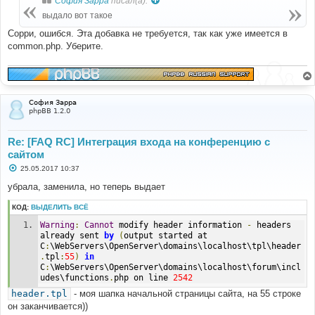
София Зарра
писал(а):
щ
е
выдало вот такое
н
и
Сорри, ошибся. Эта добавка не требуется, так как уже имеется в
е
common.php. Уберите.
София Зарра
phpBB 1.2.0
Re: [FAQ RC] Интеграция входа на конференцию с
сайтом
С
25.05.2017 10:37
о
о
убрала, заменила, но теперь выдает
б
щ
КОД:
ВЫДЕЛИТЬ ВСЁ
е
н
Warning
:
Cannot
 modify header information 
-
 headers 
и
е
already sent 
by
(
output started at 
C
:
\WebServers\OpenServer\domains\localhost\tpl\header
.
tpl
:
55
)
in
C
:
\WebServers\OpenServer\domains\localhost\forum\incl
udes\functions
.
php on line 
2542
header.tpl
- моя шапка начальной страницы сайта, на 55 строке
он заканчивается))