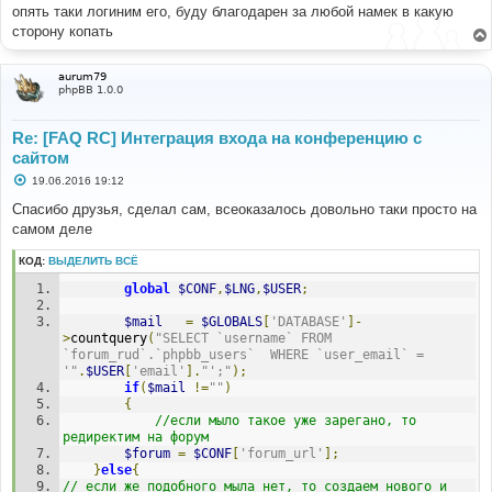
опять таки логиним его, буду благодарен за любой намек в какую
сторону копать
aurum79
phpBB 1.0.0
Re: [FAQ RC] Интеграция входа на конференцию с
сайтом
С
19.06.2016 19:12
о
о
Спасибо друзья, сделал сам, всеоказалось довольно таки просто на
б
самом деле
щ
е
н
КОД:
ВЫДЕЛИТЬ ВСЁ
и
е
global
$CONF
,
$LNG
,
$USER
;
$mail
=
$GLOBALS
[
'DATABASE'
]-
>
countquery
(
"SELECT `username` FROM 
`forum_rud`.`phpbb_users`  WHERE `user_email` = 
'"
.
$USER
[
'email'
].
"';"
);
if
(
$mail
!=
""
)
{
//если мыло такое уже зарегано, то 
редиректим на форум
$forum
=
$CONF
[
'forum_url'
];
}
else
{
// если же подобного мыла нет, то создаем нового и 