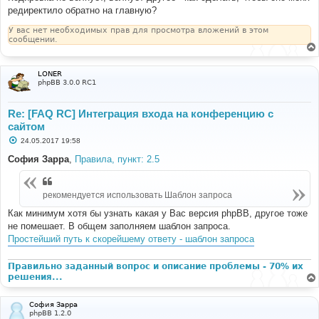
`config_name`='num_users'"
);
редиректило обратно на главную?
$GLOBALS
[
'DATABASE'
]->
query
(
"update 
У вас нет необходимых прав для просмотра вложений в этом
сообщении.
`forum_rud`.`phpbb_config` set `config_value`= 
"
.
$USER
[
'id'
].
" where 
`config_name`='newest_user_id'"
);
$GLOBALS
[
'DATABASE'
]->
query
(
"update 
LONER
phpBB 3.0.0 RC1
`forum_rud`.`phpbb_config` set `config_value`= 
"
.
$USER
[
'username'
].
" where 
`config_name`='newest_username'"
);
Re: [FAQ RC] Интеграция входа на конференцию с
сайтом
$forum
=
$CONF
[
'forum_url'
];}
С
24.05.2017 19:58
о
о
София Зарра
,
Правила, пункт: 2.5
б
щ
е
н
рекомендуется использовать Шаблон запроса
и
е
Как минимум хотя бы узнать какая у Вас версия phpBB, другое тоже
не помешает. В общем заполняем шаблон запроса.
Простейший путь к скорейшему ответу - шаблон запроса
Правильно заданный вопрос и описание проблемы - 70% их
решения...
София Зарра
phpBB 1.2.0