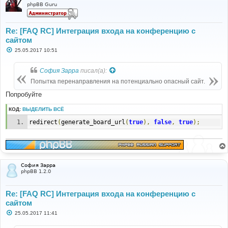
phpBB Guru
FILE
:
C
:
/WebServers/
OpenServer
/
domains
/
localhost
/
index
.
html
Re: [FAQ RC] Интеграция входа на конференцию с
LINE
:
3
CALL
:
сайтом
include
(
'C:/WebServers/OpenServer/domains/localhost/t
С
25.05.2017 10:51
pl/index_body.tpl'
)
о
о
б
София Зарра
писал(а):
щ
е
Попытка перенаправления на потенциально опасный сайт.
н
и
Попробуйте
е
КОД:
ВЫДЕЛИТЬ ВСЁ
redirect
(
generate_board_url
(
true
),
false
,
true
);
София Зарра
phpBB 1.2.0
Re: [FAQ RC] Интеграция входа на конференцию с
сайтом
С
25.05.2017 11:41
о
о