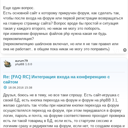
и
е
Еще один вопрос.
Есть основной сайт к которому прикручен форум, как сделать так,
чтобы после входа на форум или первой регистрации возвращаться
на главную страницу сайта? Вопрос вроде бы простой и ситуация
такая у каждого второго, но никак не могу это побороть.
при изменении форумных файлов php нужна какая ни будь
перекомпиляция?
(перекомпиляцию шаблонов включал, но или я не там правил или
она не работает.. в общем пока никак не могу это поправить)
aurum79
phpBB 1.0.0
Re: [FAQ RC] Интеграция входа на конференцию с
сайтом
С
18.06.2016 15:38
о
о
Друзья, боюсь не в тему, но все таки спрошу. Есть сайт-игрушка с
б
своей БД, есть кнопка перехода на форум и форум на phpBB 3.1,
щ
е
желаю сделать так чтобы при нажатии кнопки перехода на форум
н
осуществлялся переход на форум, при этом передавался в форму
и
е
логин, пароль и почта, на форуме соответственно проходит проверка
есть ли такой товарищ в БД, если есть, то стартуем сессию и
логиним сразу и редиректим на форум, если нет, то создаем юзера и