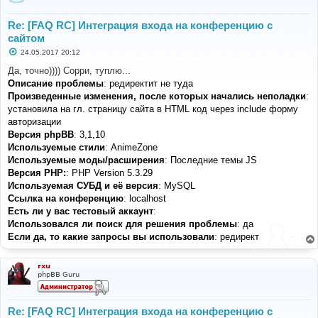
Re: [FAQ RC] Интеграция входа на конференцию с
сайтом
С
24.05.2017 20:12
о
о
Да, точно)))) Сорри, туплю...
б
Описание проблемы
:
редиректит не туда
щ
е
Произведенные изменения, после которых начались неполадки
:
н
установила на гл. страницу сайта в HTML код через include форму
и
е
авторизации
Версия phpBB
:
3,1,10
Используемые стили
:
AnimeZone
Используемые моды/расширения
:
Последние темы JS
Версия PHP:
:
PHP Version 5.3.29
Используемая СУБД и её версия
:
MySQL
Ссылка на конференцию
:
localhost
Есть ли у вас тестовый аккаунт
:
Использовался ли поиск для решения проблемы
:
да
Если да, то какие запросы вы использовали
:
редирект
rxu
phpBB Guru
Re: [FAQ RC] Интеграция входа на конференцию с