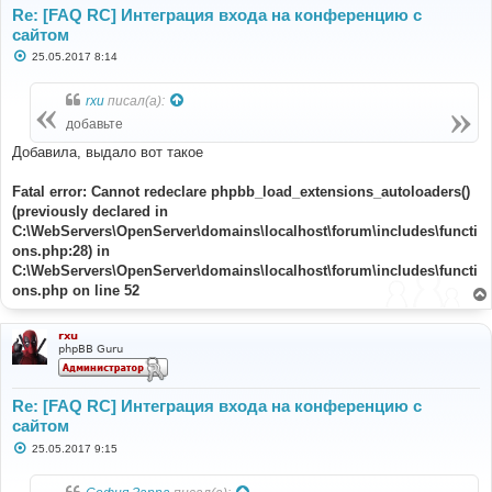
Re: [FAQ RC] Интеграция входа на конференцию с
сайтом
С
25.05.2017 8:14
о
о
б
rxu
писал(а):
щ
е
добавьте
н
и
Добавила, выдало вот такое
е
Fatal error: Cannot redeclare phpbb_load_extensions_autoloaders()
(previously declared in
C:\WebServers\OpenServer\domains\localhost\forum\includes\functi
ons.php:28) in
C:\WebServers\OpenServer\domains\localhost\forum\includes\functi
ons.php on line 52
rxu
phpBB Guru
Re: [FAQ RC] Интеграция входа на конференцию с
сайтом
С
25.05.2017 9:15
о
о
б