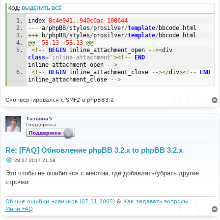
е
н
КОД:
ВЫДЕЛИТЬ ВСЁ
и
е
index 
8c4e941
..
940c0ac
100644
---
 a
/
phpBB
/
styles
/
prosilver
/
template
/
bbcode
.
html
+++
 b
/
phpBB
/
styles
/
prosilver
/
template
/
bbcode
.
html
@@
-
53
,
13
+
53
,
13
@@
<!--
BEGIN
 inline_attachment_open 
--><
div 
class
=
"inline-attachment"
><!--
END
inline_attachment_open 
-->
<!--
BEGIN
 inline_attachment_close 
--></
div
><!--
END
inline_attachment_close 
-->
Сконвертировался с SMF2 в phpBB3.2
Татьяна5
Поддержка
Re: [FAQ] Обновление phpBB 3.2.x to phpBB 3.2.x
С
28.07.2017 21:58
о
о
Это чтобы не ошибиться с местом, где добавлять/убрать другие
б
строчки
щ
е
н
и
Общие ошибки новичков (07.11.2005)
&
Как задавать вопросы
е
Мини FAQ