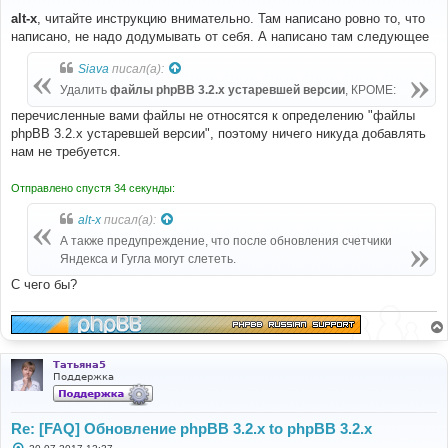
о
о
alt-x
, читайте инструкцию внимательно. Там написано ровно то, что
б
написано, не надо додумывать от себя. А написано там следующее
щ
е
н
Siava
писал(а):
и
е
Удалить
файлы phpBB 3.2.x устаревшей версии
, КРОМЕ:
перечисленные вами файлы не относятся к определению "файлы
phpBB 3.2.x устаревшей версии", поэтому ничего никуда добавлять
нам не требуется.
Отправлено спустя 34 секунды:
alt-x
писал(а):
А также предупреждение, что после обновления счетчики
Яндекса и Гугла могут слететь.
С чего бы?
Татьяна5
Поддержка
Re: [FAQ] Обновление phpBB 3.2.x to phpBB 3.2.x
С