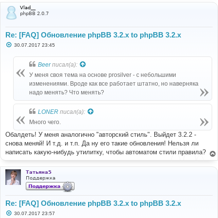
Vlad__
phpBB 2.0.7
Re: [FAQ] Обновление phpBB 3.2.x to phpBB 3.2.x
С
30.07.2017 23:45
о
о
б
Beer
писал(а):
щ
е
У меня своя тема на основе prosilver - с небольшими
н
изменениями. Вроде как все работает штатно, но наверняка
и
е
надо менять? Что менять?
LONER
писал(а):
Много чего.
Обалдеть! У меня аналогично "авторский стиль". Выйдет 3.2.2 -
снова меняй! И т.д. и т.п. Да ну его такие обновления! Нельзя ли
написать какую-нибудь утилитку, чтобы автоматом стили правила?
Татьяна5
Поддержка
Re: [FAQ] Обновление phpBB 3.2.x to phpBB 3.2.x
С
30.07.2017 23:57