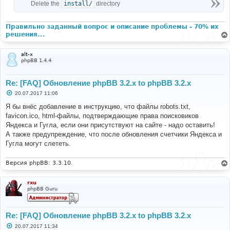
Delete the
install/
directory
Правильно заданный вопрос и описание проблемы - 70% их
решения...
alt-x
phpBB 1.4.4
Re: [FAQ] Обновление phpBB 3.2.x to phpBB 3.2.x
С
20.07.2017 11:06
о
о
Я бы внёс добавление в инструкцию, что файлы robots.txt,
б
favicon.ico, html-файлы, подтверждающие права поисковиков
щ
е
Яндекса и Гугла, если они присутствуют на сайте - надо оставить!
н
А также предупреждение, что после обновления счетчики Яндекса и
и
е
Гугла могут слететь.
Версия phpBB: 3.3.10.
rxu
phpBB Guru
Re: [FAQ] Обновление phpBB 3.2.x to phpBB 3.2.x
С
20.07.2017 11:34