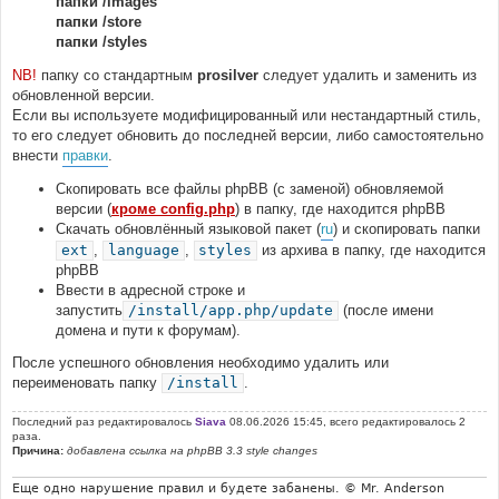
папки /images
папки /store
папки /styles
NB!
папку со стандартным
prosilver
следует удалить и заменить из
обновленной версии.
Если вы используете модифицированный или нестандартный стиль,
то его следует обновить до последней версии, либо самостоятельно
внести
правки
.
Скопировать все файлы phpBB (с заменой) обновляемой
версии (
кроме config.php
) в папку, где находится phpBB
Скачать обновлённый языковой пакет (
ru
) и скопировать папки
ext
,
language
,
styles
из архива в папку, где находится
phpBB
Ввести в адресной строке и
запустить
/install/app.php/update
(после имени
домена и пути к форумам).
После успешного обновления необходимо удалить или
переименовать папку
/install
.
Последний раз редактировалось
Siava
08.06.2026 15:45, всего редактировалось 2
раза.
Причина:
добавлена ссылка на phpBB 3.3 style changes
Еще одно нарушение правил и будете забанены. © Mr. Anderson