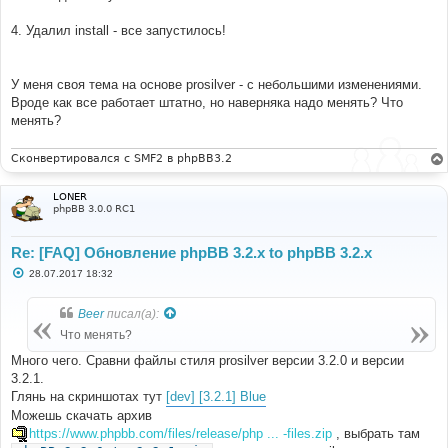
4. Удалил install - все запустилось!
У меня своя тема на основе prosilver - с небольшими изменениями.
Вроде как все работает штатно, но наверняка надо менять? Что
менять?
Сконвертировался с SMF2 в phpBB3.2
LONER
phpBB 3.0.0 RC1
Re: [FAQ] Обновление phpBB 3.2.x to phpBB 3.2.x
С
28.07.2017 18:32
о
о
б
Beer
писал(а):
щ
е
Что менять?
н
и
Много чего. Сравни файлы стиля prosilver версии 3.2.0 и версии
е
3.2.1.
Глянь на скриншотах тут
[dev] [3.2.1] Blue
Можешь скачать архив
https://www.phpbb.com/files/release/php ... -files.zip
, выбрать там