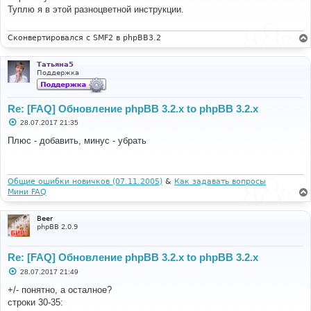
б
Туплю я в этой разноцветной инструкции.
щ
е
н
и
Сконвертировался с SMF2 в phpBB3.2
е
Татьяна5
Поддержка
Re: [FAQ] Обновление phpBB 3.2.x to phpBB 3.2.x
С
28.07.2017 21:35
о
о
Плюс - добавить, минус - убрать
б
щ
е
н
и
Общие ошибки новичков (07.11.2005)
&
Как задавать вопросы
е
Мини FAQ
Beer
phpBB 2.0.9
Re: [FAQ] Обновление phpBB 3.2.x to phpBB 3.2.x
С
28.07.2017 21:49
о
о
+/- понятно, а осталное?
б
строки 30-35:
щ