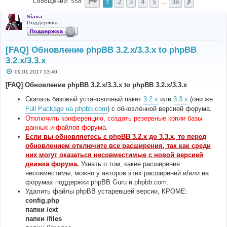
Страница
1
из
38
1
2
3
4
5
38
След.
Сообщений: 558
…
Siava
Поддержка
[FAQ] Обновление phpBB 3.2.x/3.3.x to phpBB
3.2.x/3.3.x
С
09.01.2017 13:40
о
о
[FAQ] Обновление phpBB 3.2.x/3.3.x to phpBB 3.2.x/3.3.x
б
щ
Скачать базовый установочный пакет
3.2.x
или
3.3.x
(они же
е
н
Full Package на phpbb.com
) с обновлённой версией форума.
и
Отключить конференцию, создать резервные копии базы
е
данных и файлов форума.
Если вы обновляетесь с phpBB 3.2.x до 3.3.x, то перед
обновлением отключите все расширения, так как среди
них могут оказаться несовместимые с новой версией
движка форума.
Узнать о том, какие расширения
несовместимы, можно у авторов этих расширений и/или на
форумах поддержки phpBB Guru и phpbb.com.
Удалить файлы phpBB устаревшей версии, КРОМЕ:
config.php
папки /ext
папки /files