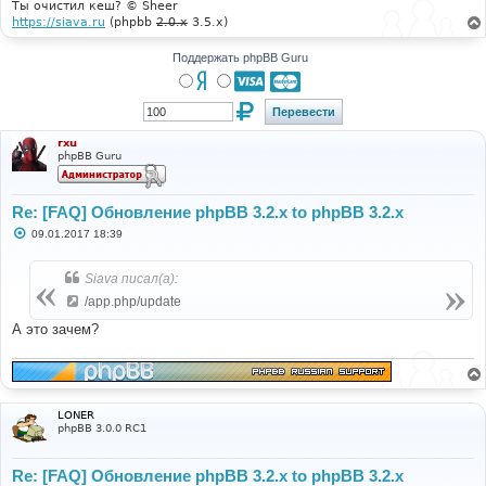
Ты очистил кеш? © Sheer
https://siava.ru
(phpbb
2.0.x
3.5.x)
Поддержать phpBB Guru
rxu
phpBB Guru
Re: [FAQ] Обновление phpBB 3.2.x to phpBB 3.2.x
С
09.01.2017 18:39
о
о
б
Siava писал(а):
щ
е
/app.php/update
н
и
А это зачем?
е
LONER
phpBB 3.0.0 RC1
Re: [FAQ] Обновление phpBB 3.2.x to phpBB 3.2.x