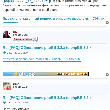
phpBB-3.2.0_to_3.2.1.zip
и там в стиле prosilver как раз
будут только измененные файлы, вот их и сравнивай с предыдущей
версией, отличия вноси в свой стиль.
Правильно заданный вопрос и описание проблемы - 70% их
решения...
rxu
phpBB Guru
Re: [FAQ] Обновление phpBB 3.2.x to phpBB 3.2.x
С
28.07.2017 19:20
о
о
https://gist.github.com/marc1706/008db6 ... 82f389f6fc
б
щ
е
н
и
е
Beer
phpBB 2.0.9
Re: [FAQ] Обновление phpBB 3.2.x to phpBB 3.2.x
С
28.07.2017 21:20
о
о
Черт ногу сломит...