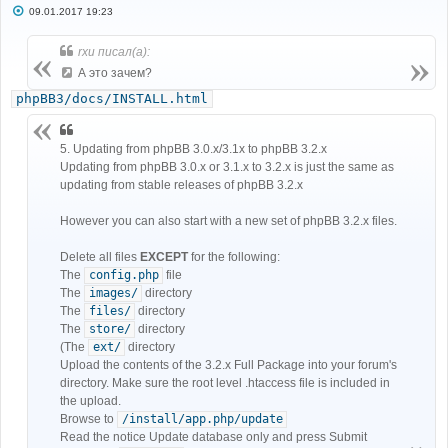
С
09.01.2017 19:23
о
о
б
rxu писал(а):
щ
е
А это зачем?
н
и
phpBB3/docs/INSTALL.html
е
5. Updating from phpBB 3.0.x/3.1x to phpBB 3.2.x
Updating from phpBB 3.0.x or 3.1.x to 3.2.x is just the same as
updating from stable releases of phpBB 3.2.x
However you can also start with a new set of phpBB 3.2.x files.
Delete all files
EXCEPT
for the following:
The
config.php
file
The
images/
directory
The
files/
directory
The
store/
directory
(The
ext/
directory
Upload the contents of the 3.2.x Full Package into your forum's
directory. Make sure the root level .htaccess file is included in
the upload.
Browse to
/install/app.php/update
Read the notice Update database only and press Submit