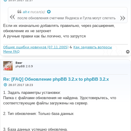
20.07.2017 12:27
о
о
б
alt-x
писал(а):
щ
е
после обновления счетчики Яндекса и Гугла могут слететь
н
и
Если их изначально добавлять правильно, через расширения,
е
обновление их не затронет
А ручные правки как бы логично, что затрутся
Общие ошибки новичков (07.11.2005)
&
Как задавать вопросы
Мини FAQ
Beer
phpBB 2.0.9
Re: [FAQ] Обновление phpBB 3.2.x to phpBB 3.2.x
С
28.07.2017 18:23
о
о
1. Задать параметры установки:
б
Папка с файлами обновления не найдена. Удостоверьтесь, что
щ
е
соответствующие файлы загружены на сервер.
н
и
е
2. Тип обновления: Только база данных
3. База данных успешно обновлена.