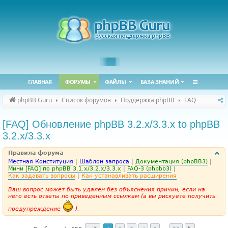
ГЛАВНАЯ
ФОРУМЫ
ФАЙЛЫ
БАЗА ЗНАНИЙ
phpBB Guru
Список форумов
Поддержка phpBB
FAQ
[FAQ] Обновление phpBB 3.2.x/3.3.x to phpBB
3.2.x/3.3.x
Правила форума
Местная Конституция
|
Шаблон запроса
|
Документация (phpBB3)
|
Мини [FAQ] по phpBB 3.1.x/3.2.x/3.3.x
|
FAQ-3 (phpbb3)
|
Как задавать вопросы
|
Как устанавливать расширения
Ваш вопрос может быть удален без объяснения причин, если на
него есть ответы по приведённым ссылкам (а вы рискуете получить
предупреждение
).