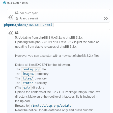
С
09.01.2017 19:23
о
о
б
rxu писал(а):
щ
е
А это зачем?
н
и
phpBB3/docs/INSTALL.html
е
5. Updating from phpBB 3.0.x/3.1x to phpBB 3.2.x
Updating from phpBB 3.0.x or 3.1.x to 3.2.x is just the same as
updating from stable releases of phpBB 3.2.x
However you can also start with a new set of phpBB 3.2.x files.
Delete all files
EXCEPT
for the following:
The
config.php
file
The
images/
directory
The
files/
directory
The
store/
directory
(The
ext/
directory
Upload the contents of the 3.2.x Full Package into your forum's
directory. Make sure the root level .htaccess file is included in
the upload.
Browse to
/install/app.php/update
Read the notice Update database only and press Submit