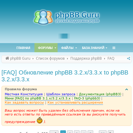
ГЛАВНАЯ
ФОРУМЫ
ФАЙЛЫ
БАЗА ЗНАНИЙ
phpBB Guru
Список форумов
Поддержка phpBB
FAQ
[FAQ] Обновление phpBB 3.2.x/3.3.x to phpBB
3.2.x/3.3.x
Правила форума
Местная Конституция
|
Шаблон запроса
|
Документация (phpBB3)
|
Мини [FAQ] по phpBB 3.1.x/3.2.x/3.3.x
|
FAQ-3 (phpbb3)
|
Как задавать вопросы
|
Как устанавливать расширения
Ваш вопрос может быть удален без объяснения причин, если на
него есть ответы по приведённым ссылкам (а вы рискуете получить
предупреждение
).