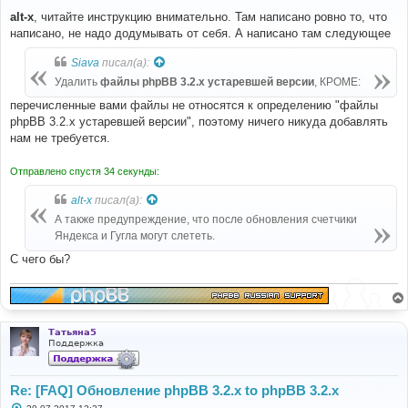
о
о
alt-x
, читайте инструкцию внимательно. Там написано ровно то, что
б
написано, не надо додумывать от себя. А написано там следующее
щ
е
н
Siava
писал(а):
и
е
Удалить
файлы phpBB 3.2.x устаревшей версии
, КРОМЕ:
перечисленные вами файлы не относятся к определению "файлы
phpBB 3.2.x устаревшей версии", поэтому ничего никуда добавлять
нам не требуется.
Отправлено спустя 34 секунды:
alt-x
писал(а):
А также предупреждение, что после обновления счетчики
Яндекса и Гугла могут слететь.
С чего бы?
Татьяна5
Поддержка
Re: [FAQ] Обновление phpBB 3.2.x to phpBB 3.2.x
С