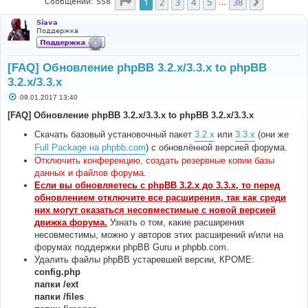
Страница
1
из
38
1
2
3
4
5
38
След.
Сообщений: 558
…
Siava
Поддержка
[FAQ] Обновление phpBB 3.2.x/3.3.x to phpBB
3.2.x/3.3.x
С
09.01.2017 13:40
о
о
[FAQ] Обновление phpBB 3.2.x/3.3.x to phpBB 3.2.x/3.3.x
б
щ
Скачать базовый установочный пакет
3.2.x
или
3.3.x
(они же
е
н
Full Package на phpbb.com
) с обновлённой версией форума.
и
Отключить конференцию, создать резервные копии базы
е
данных и файлов форума.
Если вы обновляетесь с phpBB 3.2.x до 3.3.x, то перед
обновлением отключите все расширения, так как среди
них могут оказаться несовместимые с новой версией
движка форума.
Узнать о том, какие расширения
несовместимы, можно у авторов этих расширений и/или на
форумах поддержки phpBB Guru и phpbb.com.
Удалить файлы phpBB устаревшей версии, КРОМЕ:
config.php
папки /ext
папки /files