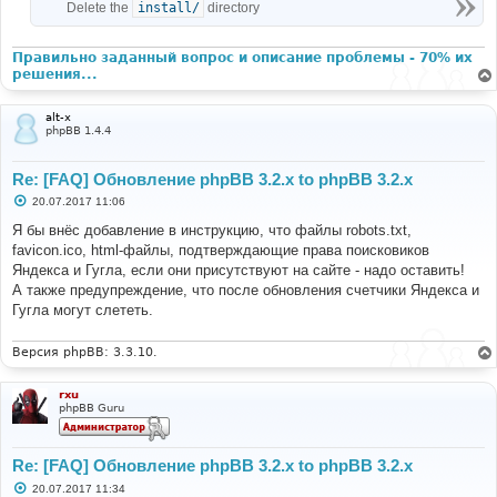
Delete the
install/
directory
Правильно заданный вопрос и описание проблемы - 70% их
решения...
alt-x
phpBB 1.4.4
Re: [FAQ] Обновление phpBB 3.2.x to phpBB 3.2.x
С
20.07.2017 11:06
о
о
Я бы внёс добавление в инструкцию, что файлы robots.txt,
б
favicon.ico, html-файлы, подтверждающие права поисковиков
щ
е
Яндекса и Гугла, если они присутствуют на сайте - надо оставить!
н
А также предупреждение, что после обновления счетчики Яндекса и
и
е
Гугла могут слететь.
Версия phpBB: 3.3.10.
rxu
phpBB Guru
Re: [FAQ] Обновление phpBB 3.2.x to phpBB 3.2.x
С
20.07.2017 11:34