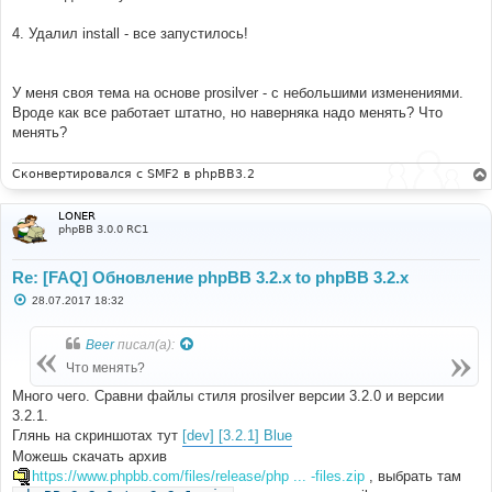
4. Удалил install - все запустилось!
У меня своя тема на основе prosilver - с небольшими изменениями.
Вроде как все работает штатно, но наверняка надо менять? Что
менять?
Сконвертировался с SMF2 в phpBB3.2
LONER
phpBB 3.0.0 RC1
Re: [FAQ] Обновление phpBB 3.2.x to phpBB 3.2.x
С
28.07.2017 18:32
о
о
б
Beer
писал(а):
щ
е
Что менять?
н
и
Много чего. Сравни файлы стиля prosilver версии 3.2.0 и версии
е
3.2.1.
Глянь на скриншотах тут
[dev] [3.2.1] Blue
Можешь скачать архив
https://www.phpbb.com/files/release/php ... -files.zip
, выбрать там