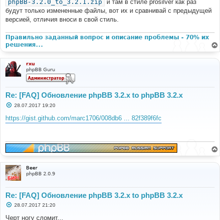
phpBB-3.2.0_to_3.2.1.zip
и там в стиле prosilver как раз
будут только измененные файлы, вот их и сравнивай с предыдущей
версией, отличия вноси в свой стиль.
Правильно заданный вопрос и описание проблемы - 70% их
решения...
rxu
phpBB Guru
Re: [FAQ] Обновление phpBB 3.2.x to phpBB 3.2.x
С
28.07.2017 19:20
о
о
https://gist.github.com/marc1706/008db6 ... 82f389f6fc
б
щ
е
н
и
е
Beer
phpBB 2.0.9
Re: [FAQ] Обновление phpBB 3.2.x to phpBB 3.2.x
С
28.07.2017 21:20
о
о
Черт ногу сломит...