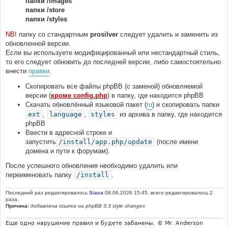
папки /images
папки /store
папки /styles
NB!
папку со стандартным
prosilver
следует удалить и заменить из
обновленной версии.
Если вы используете модифицированный или нестандартный стиль,
то его следует обновить до последней версии, либо самостоятельно
внести
правки
.
Скопировать все файлы phpBB (с заменой) обновляемой
версии (
кроме config.php
) в папку, где находится phpBB
Скачать обновлённый языковой пакет (
ru
) и скопировать папки
ext
,
language
,
styles
из архива в папку, где находится
phpBB
Ввести в адресной строке и
запустить
/install/app.php/update
(после имени
домена и пути к форумам).
После успешного обновления необходимо удалить или
переименовать папку
/install
.
Последний раз редактировалось
Siava
08.06.2026 15:45, всего редактировалось 2
раза.
Причина:
добавлена ссылка на phpBB 3.3 style changes
Еще одно нарушение правил и будете забанены. © Mr. Anderson