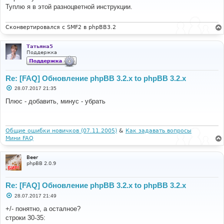
б
Туплю я в этой разноцветной инструкции.
щ
е
н
и
Сконвертировался с SMF2 в phpBB3.2
е
Татьяна5
Поддержка
Re: [FAQ] Обновление phpBB 3.2.x to phpBB 3.2.x
С
28.07.2017 21:35
о
о
Плюс - добавить, минус - убрать
б
щ
е
н
и
Общие ошибки новичков (07.11.2005)
&
Как задавать вопросы
е
Мини FAQ
Beer
phpBB 2.0.9
Re: [FAQ] Обновление phpBB 3.2.x to phpBB 3.2.x
С
28.07.2017 21:49
о
о
+/- понятно, а осталное?
б
строки 30-35:
щ