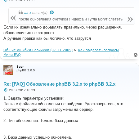
20.07.2017 12:27
о
о
б
alt-x
писал(а):
щ
е
после обновления счетчики Яндекса и Гугла могут слететь
н
и
Если их изначально добавлять правильно, через расширения,
е
обновление их не затронет
А ручные правки как бы логично, что затрутся
Общие ошибки новичков (07.11.2005)
&
Как задавать вопросы
Мини FAQ
Beer
phpBB 2.0.9
Re: [FAQ] Обновление phpBB 3.2.x to phpBB 3.2.x
С
28.07.2017 18:23
о
о
1. Задать параметры установки:
б
Папка с файлами обновления не найдена. Удостоверьтесь, что
щ
е
соответствующие файлы загружены на сервер.
н
и
е
2. Тип обновления: Только база данных
3. База данных успешно обновлена.