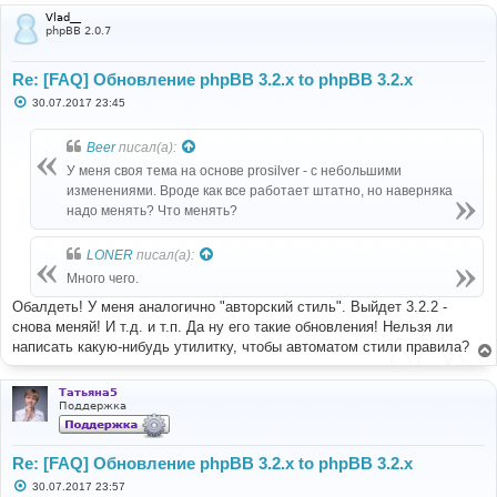
Vlad__
phpBB 2.0.7
Re: [FAQ] Обновление phpBB 3.2.x to phpBB 3.2.x
С
30.07.2017 23:45
о
о
б
Beer
писал(а):
щ
е
У меня своя тема на основе prosilver - с небольшими
н
изменениями. Вроде как все работает штатно, но наверняка
и
е
надо менять? Что менять?
LONER
писал(а):
Много чего.
Обалдеть! У меня аналогично "авторский стиль". Выйдет 3.2.2 -
снова меняй! И т.д. и т.п. Да ну его такие обновления! Нельзя ли
написать какую-нибудь утилитку, чтобы автоматом стили правила?
Татьяна5
Поддержка
Re: [FAQ] Обновление phpBB 3.2.x to phpBB 3.2.x
С
30.07.2017 23:57