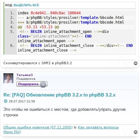
е
н
КОД:
ВЫДЕЛИТЬ ВСЁ
и
е
index 
8c4e941
..
940c0ac
100644
---
 a
/
phpBB
/
styles
/
prosilver
/
template
/
bbcode
.
html
+++
 b
/
phpBB
/
styles
/
prosilver
/
template
/
bbcode
.
html
@@
-
53
,
13
+
53
,
13
@@
<!--
BEGIN
 inline_attachment_open 
--><
div 
class
=
"inline-attachment"
><!--
END
inline_attachment_open 
-->
<!--
BEGIN
 inline_attachment_close 
--></
div
><!--
END
inline_attachment_close 
-->
Сконвертировался с SMF2 в phpBB3.2
Татьяна5
Поддержка
Re: [FAQ] Обновление phpBB 3.2.x to phpBB 3.2.x
С
28.07.2017 21:58
о
о
Это чтобы не ошибиться с местом, где добавлять/убрать другие
б
строчки
щ
е
н
и
Общие ошибки новичков (07.11.2005)
&
Как задавать вопросы
е
Мини FAQ