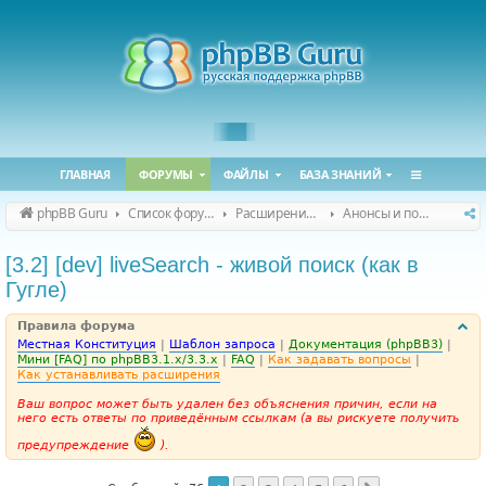
ГЛАВНАЯ
ФОРУМЫ
ФАЙЛЫ
БАЗА ЗНАНИЙ
phpBB Guru
Список форумов
Расширения phpBB
Анонсы и поддержка расширений для phpBB
[3.2] [dev] liveSearch - живой поиск (как в
Гугле)
Правила форума
Местная Конституция
|
Шаблон запроса
|
Документация (phpBB3)
|
Мини [FAQ] по phpBB3.1.x/3.3.x
|
FAQ
|
Как задавать вопросы
|
Как устанавливать расширения
Ваш вопрос может быть удален без объяснения причин, если на
него есть ответы по приведённым ссылкам (а вы рискуете получить
предупреждение
).