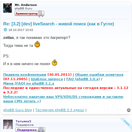
Mr. Anderson
phpBB Guru
Re: [3.2] [dev] liveSearch - живой поиск (как в Гугле)
С
18.10.2017 10:02
о
о
zettas
, я так понимаю это багрепорт?
б
щ
Тогда тема не та
е
н
и
PS:
е
И я в нем ничего не понял
Правила конференции
(30.05.2011)
|
Общие ошибки новичков
(07.11.2005)
|
Шаблон запроса
|
FAQ (phpBB 3.0.x)
/
Мини [FAQ] по phpBB 3.1.x
Последние и единственно актуальные на сегодня версии - 3.1.12
и 3.2.2!
Небесплатно накачаю ваш VPS/VDS/DS стероидами и заставлю
ваши CMS летать =)
phpBB Guru blog
|
Тестируем phpBB 3.3 здесь!
|
Татьяна5
Поддержка