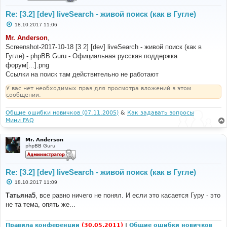
Re: [3.2] [dev] liveSearch - живой поиск (как в Гугле)
С
18.10.2017 11:06
о
о
Mr. Anderson
,
б
Screenshot-2017-10-18 [3 2] [dev] liveSearch - живой поиск (как в
щ
е
Гугле) - phpBB Guru - Официальная русская поддержка
н
форум[...].png
и
е
Ссылки на поиск там действительно не работают
У вас нет необходимых прав для просмотра вложений в этом
сообщении.
Общие ошибки новичков (07.11.2005)
&
Как задавать вопросы
Мини FAQ
Mr. Anderson
phpBB Guru
Re: [3.2] [dev] liveSearch - живой поиск (как в Гугле)
С
18.10.2017 11:09
о
о
Татьяна5
, все равно ничего не понял. И если это касается Гуру - это
б
не та тема, опять же...
щ
е
н
и
Правила конференции
(30.05.2011)
|
Общие ошибки новичков