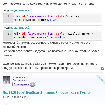
если возможно, прошу обернуть текст дополнительно в тег span
КОД:
ВЫДЕЛИТЬ ВСЁ
<div
id
=
"leavesearch_btn"
style
=
"
display
:
none
;
"
>
Быстрый поиск
</div>
КОД:
ВЫДЕЛИТЬ ВСЁ
<div
id
=
"leavesearch_btn"
style
=
"
display
:
 none
;
"
>
<span>
Быстрый поиск
</span></div>
хотелось бы иметь возможность скрыть текст и заменить его
красивой иконкой.
без span реализовать задуманное возможно, но значительно более
сложно.
заранее благодарен, если мои комментарии, или хотя бы их часть,
найдут отражение в этом прекрасном расширении.
Татьяна5
Поддержка
Re: [3.2] [dev] liveSearch - живой поиск (как в Гугле)
С
15.10.2018 23:13
о
о