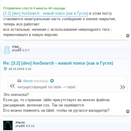
Отправлено спустя 4 минуты 44 секунды:
[3.2] [dev] liveSearch - живой поиск (как в Гугле)
в этом посту
становится неактуальным часть сообщение о кнопке закрытия,
теперь все работает.
все остальные, начиная с использования невалидного тега -
перекочевало в новую версию.
Vlad__
phpBB 2.0.7
Re: [3.2] [dev] liveSearch - живой поиск (как в Гугле)
С
18.10.2018 2:10
о
о
б
Alecto
писал(а):
щ
е
несуществующий тег lable --> label
н
и
Это опечатка?
е
Если да, то странная. lable присутствует во многих файлах
расширения, включая css. Так не ошибаются.
Его можно поменять на label, чтобы не ругался валидатор?
Alecto
phpBB 3.0.12