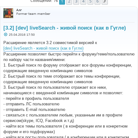
1
2
3
4
5
6
След.
Сообщений: 76
Алг
Former team member
[3.2] [dev] liveSearch - живой поиск (как в Гугле)
С
25.04.2016 17:50
о
о
Расширение является 3.2 совместимой версией к
б
[dev] liveSearch - живой поиск (как в Гугле)
щ
е
Расширение позволяет быстро перейти к форуму/теме/пользователю
н
по набору части названия/имени:
и
е
1. Быстрый поиск по форуму отображает все форумы конференции,
содержащие введенную комбинацию символов
2. Быстрый поиск по теме отображает все темы конференции,
содержащие введенную комбинацию символов
3. Быстрый поиск по пользователю отражает все ники,
начинающиеся с введенной комбинации символов и позволяет:
- перейти в профиль пользователя
- отправить ЛС пользователю
- отправить E-mail пользователю
- связаться с пользователем любым, указанным им в профиле
сервисом(skype, ICQ, Facebook и.т.д)
- найти все темы пользователя ( в конференции или в конкретном
форуме и его подфорумах)
- найти все посты пользователя ( в конференции или в конкретном