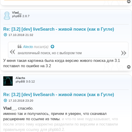
Vlad__
phpBB 2.0.7
Re: [3.2] [dev] liveSearch - живой поиск (как в Гугле)
С
17.10.2018 21:32
о
о
б
Alecto
писал(а):
щ
е
аналогичный поиск, но с выбором тем
н
и
У меня такая картинка была когда версию живого поиска для 3.1
е
поставил по ошибке на 3.2
Alecto
phpBB 3.0.12
Re: [3.2] [dev] liveSearch - живой поиск (как в Гугле)
С
17.10.2018 23:20
о
о
Vlad__
, спасибо.
б
именно так и получилось, причем я уверен, что скачивал
щ
е
расширение по ссылке из темы
, и что-то мне подсказывает, что
н
после этого тему корректно разделили по версиям и поставили
и
е
правильную ссылку для phpbb3.2.