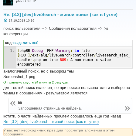
phpBB 3.0.12
Re: [3.2] [dev] liveSearch - живой поиск (как в Гугле)
С
17.10.2018 10:19
о
о
поиск пользователя -- > Сообщения пользователя --> >в
б
конференции
щ
е
н
КОД:
ВЫДЕЛИТЬ ВСЁ
и
е
[
phpBB 
Debug
]
 PHP 
Warning
:
in
 file 
[
ROOT
]/
ext
/
alg
/
liveSearch
/
controller
/
livesearch_ajax_
handler
.
php on line 
889
:
 A non
-
numeric value 
encountered
аналогичный поиск, но с выбором тем
Screenshot_1.png
Отправлено спустя 24 минуты 2 секунды:
для гостей поиск включен, но при поиске пользователя и выборе по
темам и сообщениям - результатом является
Запрошенная страница не найдена.
кстати, о части найденных проблем сообщалось еще год назад
Re: [3.2] [dev] liveSearch - живой поиск (как в Гугле)
.
У вас нет необходимых прав для просмотра вложений в этом
сообщении.