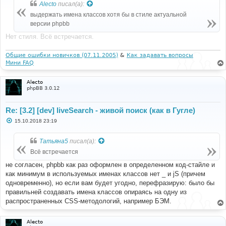
б
Alecto
писал(а):
щ
е
выдержать имена классов хотя бы в стиле актуальной
н
версии phpbb
и
е
Нет стиля. Всё встречается.
Общие ошибки новичков (07.11.2005)
&
Как задавать вопросы
Мини FAQ
Alecto
phpBB 3.0.12
Re: [3.2] [dev] liveSearch - живой поиск (как в Гугле)
С
15.10.2018 23:19
о
о
б
Татьяна5
писал(а):
щ
е
Всё встречается
н
и
не согласен, phpbb как раз оформлен в определенном код-стайле и
е
как минимум в используемых именах классов нет _ и jS (причем
одновременно), но если вам будет угодно, перефразирую: было бы
правильней создавать имена классов опираясь на одну из
распространенных CSS-методологий, например БЭМ.
Alecto