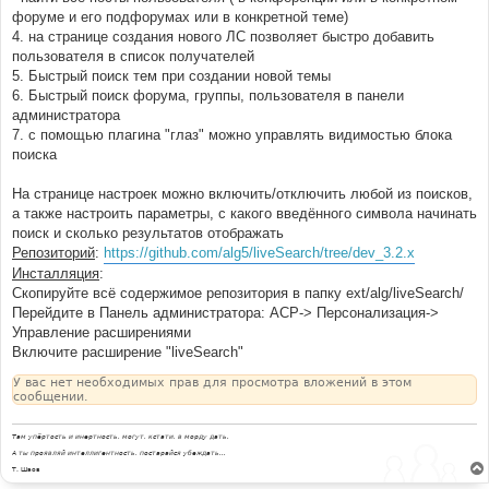
форуме и его подфорумах или в конкретной теме)
4. на странице создания нового ЛС позволяет быстро добавить
пользователя в список получателей
5. Быстрый поиск тем при создании новой темы
6. Быстрый поиск форума, группы, пользователя в панели
администратора
7. с помощью плагина "глаз" можно управлять видимостью блока
поиска
На странице настроек можно включить/отключить любой из поисков,
а также настроить параметры, с какого введённого символа начинать
поиск и сколько результатов отображать
Репозиторий
:
https://github.com/alg5/liveSearch/tree/dev_3.2.x
Инсталляция
:
Скопируйте всё содержимое репозитория в папку ext/alg/liveSearch/
Перейдите в Панель администратора: АСР-> Персонализация->
Управление расширениями
Включите расширение "liveSearch"
У вас нет необходимых прав для просмотра вложений в этом
сообщении.
Там упёртость и инертность, могут, кстати, в морду дать.
А ты проявляй интеллигентность, постарайся убеждать...
Т. Шаов