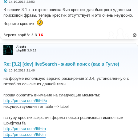
С
14.10.2018 22:53
о
о
В версии 3.1.х в строке поиска был крестик для быстрого удаления
б
поисковой фразы. теперь крестик отсутствует и это очень неудобно.
щ
е
Верните крестик.
н
и
е
Версия phpBB: 3.3.
16
Alecto
phpBB 3.0.12
Re: [3.2] [dev] liveSearch - живой поиск (как в Гугле)
С
15.10.2018 21:46
о
о
на форуме использую версию расширения 2.0.4, установленную с
б
гитхаб по ссылке из данной темы.
щ
е
н
прошу обратить внимание на следующие моменты:
и
е
http://prntscr.com/l6f69b
несуществующий тег lable --> label
на гуру крестик закрытия формы поиска реализован иконочным
шрифтом fa
http://prntscr.com/l6f6ra
http://prntscr.com/l6f6ln