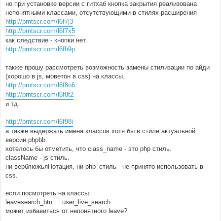
но при установке версии с гитхаб кнопка закрытия реализована
непонятными классами, отсутствующими в стилях расширения
http://prntscr.com/l6f7j3
http://prntscr.com/l6f7x5
как следствие - кнопки нет.
http://prntscr.com/l6fh9p
также прошу рассмотреть возможность замены стилизации по айди
(хорошо в js, моветон в css) на классы.
http://prntscr.com/l6f8o6
http://prntscr.com/l6f8t2
и тд.
http://prntscr.com/l6f98i
а также выдержать имена классов хотя бы в стиле актуальной
версии phpbb.
хотелось бы отметить, что class_name - это php стиль.
className - js стиль.
ни верблюжьяНотация, ни php_стиль - не принято использовать в
css.
если посмотреть на классы:
leavesearch_btn ... user_live_search
может избавиться от непонятного leave?