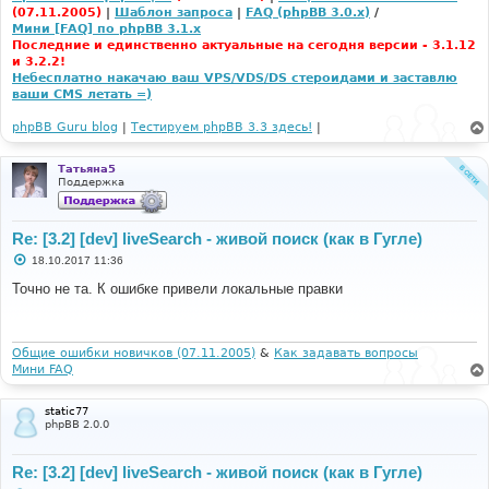
е
(07.11.2005)
|
Шаблон запроса
|
FAQ (phpBB 3.0.x)
/
Мини [FAQ] по phpBB 3.1.x
Последние и единственно актуальные на сегодня версии - 3.1.12
и 3.2.2!
Небесплатно накачаю ваш VPS/VDS/DS стероидами и заставлю
ваши CMS летать =)
phpBB Guru blog
|
Тестируем phpBB 3.3 здесь!
|
Татьяна5
Поддержка
Re: [3.2] [dev] liveSearch - живой поиск (как в Гугле)
С
18.10.2017 11:36
о
о
Точно не та. К ошибке привели локальные правки
б
щ
е
н
и
Общие ошибки новичков (07.11.2005)
&
Как задавать вопросы
е
Мини FAQ
static77
phpBB 2.0.0
Re: [3.2] [dev] liveSearch - живой поиск (как в Гугле)