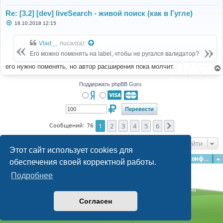
Re: [3.2] [dev] liveSearch - живой поиск (как в Гугле)
С
18.10.2018 12:15
о
о
б
Vlad__
писал(а):
щ
е
Его можно поменять на label, чтобы не ругался валидатор?
н
и
его нужно поменять, но автор расширения пока молчит.
е
Поддержать phpBB Guru
1
2
3
4
5
6
След.
Сообщений: 76
Перейти
Этот сайт использует cookies для
Главная
Форумы
Наша команда
О команде
Конфиденциальность
обеспечения своей корректной работы.
Подробнее
Time: 0.273s
| Peak Memory Usage: 3.11 МБ | GZIP: Off |
Queries: 40
© phpBB Guru, 2004—2026
Согласен
Powered by
phpBB
Style by
Artodia