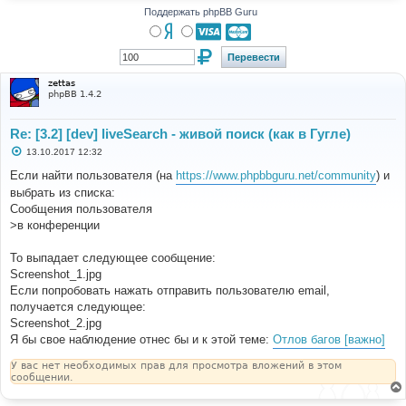
Поддержать phpBB Guru
zettas
phpBB 1.4.2
Re: [3.2] [dev] liveSearch - живой поиск (как в Гугле)
С
13.10.2017 12:32
о
о
Если найти пользователя (на
https://www.phpbbguru.net/community
) и
б
выбрать из списка:
щ
е
Сообщения пользователя
н
>в конференции
и
е
То выпадает следующее сообщение:
Screenshot_1.jpg
Если попробовать нажать отправить пользователю email,
получается следующее:
Screenshot_2.jpg
Я бы свое наблюдение отнес бы и к этой теме:
Отлов багов [важно]
У вас нет необходимых прав для просмотра вложений в этом
сообщении.