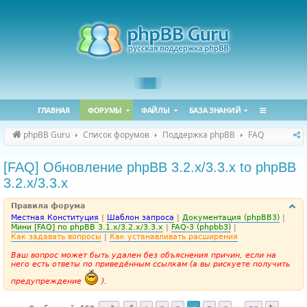
ГЛАВНАЯ
ФОРУМЫ
ФАЙЛЫ
БАЗА ЗНАНИЙ
phpBB Guru
Список форумов
Поддержка phpBB
FAQ
[FAQ] Обновление phpBB 3.2.x/3.3.x to phpBB
3.2.x/3.3.x
Правила форума
Местная Конституция
|
Шаблон запроса
|
Документация (phpBB3)
|
Мини [FAQ] по phpBB 3.1.x/3.2.x/3.3.x
|
FAQ-3 (phpbb3)
|
Как задавать вопросы
|
Как устанавливать расширения
Ваш вопрос может быть удален без объяснения причин, если на
него есть ответы по приведённым ссылкам (а вы рискуете получить
предупреждение
).