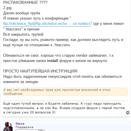
РАСПАКОВАННЫЕ ????
2.jpg
Далее вообще труба
Я помню указал путь к конференции "
ftp://oilchoice_ftp@ftp.oilchoice.nicho ... ce.ru/docs
" где у меня лежит
".htaccess" и прочее
Всё накрылось трубой
Госпади, ну вы хоть укажите пример, как должен выглядеть путь и
ещё лучше по отношению к .htaccess
Обновиться не смог, хорошо что старую vendor забекапил, т.к.
простое убивание папки
install
форум к жизни не вернуло
ПРОСТО НАИТУПЕЙШАЯ ИНСТРУКЦИЯ!
Надо быть задроченным линуксоидом чтоб понять как обновиться
извините за эмоции
У вас нет необходимых прав для просмотра вложений в этом
сообщении.
Ещё один тупой вопрос и будете забанены. К гуру надо приходить
подготовленными, а не как Вы. Вчера создали форум с парой постов,
а сегодня уже 20 вопросов )))
Siava
Поддержка