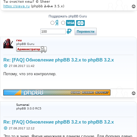
Ты очистил кеш? © Sheer
https://siava.ru
(phpbb
2.0.x
3.5.x)
Поддержать phpBB Guru
rxu
phpBB Guru
Re: [FAQ] Обновление phpBB 3.2.x to phpBB 3.2.x
С
27.08.2017 11:42
о
о
Потому, что это контроллер.
б
щ
е
н
и
е
Sumanai
phpBB 3.0.0 RC5
Re: [FAQ] Обновление phpBB 3.2.x to phpBB 3.2.x
С
27.08.2017 12:12
о
о
Это то я знаю. Фигня ненужная в данном случае. Для форума давно