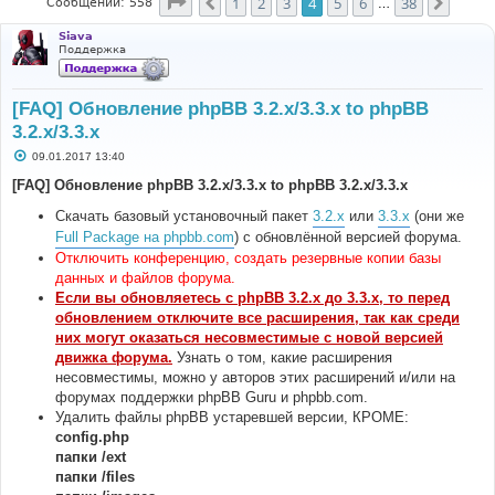
Страница
4
из
38
1
2
3
4
5
6
38
Пред.
След.
Сообщений: 558
…
Siava
Поддержка
[FAQ] Обновление phpBB 3.2.x/3.3.x to phpBB
3.2.x/3.3.x
С
09.01.2017 13:40
о
о
[FAQ] Обновление phpBB 3.2.x/3.3.x to phpBB 3.2.x/3.3.x
б
щ
Скачать базовый установочный пакет
3.2.x
или
3.3.x
(они же
е
н
Full Package на phpbb.com
) с обновлённой версией форума.
и
Отключить конференцию, создать резервные копии базы
е
данных и файлов форума.
Если вы обновляетесь с phpBB 3.2.x до 3.3.x, то перед
обновлением отключите все расширения, так как среди
них могут оказаться несовместимые с новой версией
движка форума.
Узнать о том, какие расширения
несовместимы, можно у авторов этих расширений и/или на
форумах поддержки phpBB Guru и phpbb.com.
Удалить файлы phpBB устаревшей версии, КРОМЕ:
config.php
папки /ext
папки /files