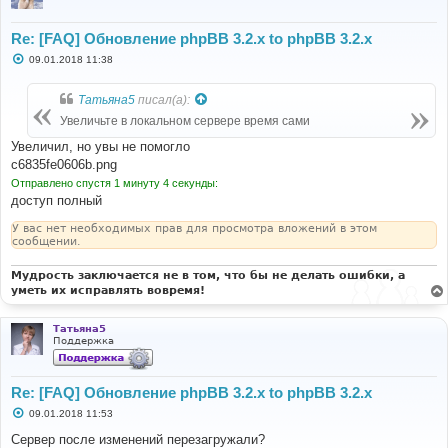
Re: [FAQ] Обновление phpBB 3.2.x to phpBB 3.2.x
С
09.01.2018 11:38
о
о
б
Татьяна5
писал(а):
щ
е
Увеличьте в локальном сервере время сами
н
и
Увеличил, но увы не помогло
е
c6835fe0606b.png
Отправлено спустя 1 минуту 4 секунды:
доступ полный
У вас нет необходимых прав для просмотра вложений в этом
сообщении.
Мудрость заключается не в том, что бы не делать ошибки, а
уметь их исправлять вовремя!
Татьяна5
Поддержка
Re: [FAQ] Обновление phpBB 3.2.x to phpBB 3.2.x
С
09.01.2018 11:53
о
о
Сервер после изменений перезагружали?
б