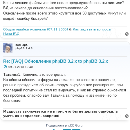
Кеш и лишние файлы из store после предыдущей попытки чистили?
щ
е
БД из бекапа до обновления восстанавливали?
н
Обновление после всего этого крутится все 50 доступных минут или
и
е
выдаёт ошибку быстрей?
Общие ошибки новичков (07.11.2005)
&
Как задавать вопросы
Мини FAQ
волчара
phpBB 1.4.3
Re: [FAQ] Обновление phpBB 3.2.x to phpBB 3.2.x
С
09.01.2018 12:40
о
о
Татьяна5
, Конечно, это все делал.
б
Во общем обновил я форум на локалке, не знаю что повлияло,
щ
е
раньше прежде чем обновить форум вырубал все расширения, при
н
последней попытки не стал их вырубать, и как ни странно обновился
и
е
без проблем, спасибо вам Татьяна за помощь и извините что по
беспокоил.
Мудрость заключается не в том, что бы не делать ошибки, а
уметь их исправлять вовремя!
Поддержать phpBB Guru