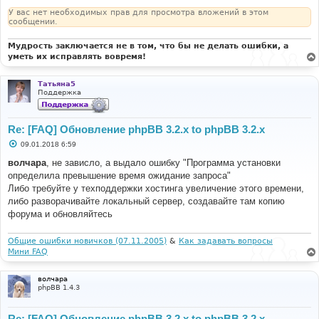
е
У вас нет необходимых прав для просмотра вложений в этом
сообщении.
Мудрость заключается не в том, что бы не делать ошибки, а
уметь их исправлять вовремя!
Татьяна5
Поддержка
Re: [FAQ] Обновление phpBB 3.2.x to phpBB 3.2.x
С
09.01.2018 6:59
о
о
волчара
, не зависло, а выдало ошибку "Программа установки
б
определила превышение время ожидание запроса"
щ
е
Либо требуйте у техподдержки хостинга увеличение этого времени,
н
либо разворачивайте локальный сервер, создавайте там копию
и
е
форума и обновляйтесь
Общие ошибки новичков (07.11.2005)
&
Как задавать вопросы
Мини FAQ
волчара
phpBB 1.4.3
Re: [FAQ] Обновление phpBB 3.2.x to phpBB 3.2.x