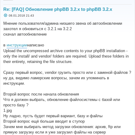
Re: [FAQ] Обновление phpBB 3.2.x to phpBB 3.2.x
С
08.01.2018 21:43
о
о
Мнение пользователя/админа низшего звена об автообновлении
б
захотел я обновиться с 3.2.1 на 3.2.2
щ
е
скачал автообновление
н
и
е
в
инструкции
написано
Upload the uncompressed archive contents to your phpBB installation -
only the install/ and vendor/ folders are required. Upload these folders in
their entirety, retaining the file structure.
Сразу первый вопрос, vendor грузить просто или с заменой файлов ?
ну да, видимо ламерские вопросы, зачем их упоминать в
инструкции.
Второй вопрос после начала обновления
Что я должен выбрать, обновление файлосистемы с базой или
просто базу ?
1.jpg
Ну ладно, пусть будет первый вариант, базу и файлы
Второй вопрос ещё больше вводит в ступор
Зачем мне выбирать метод загрузки обновления: архив, ftp или
прямую загрузку если я уже загрузил файлы на сервер