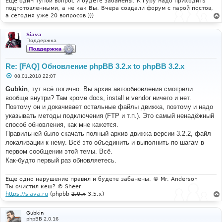
Ещё один тупой вопрос и будете забанены. К гуру надо приходить
е
подготовленными, а не как Вы. Вчера создали форум с парой постов,
а сегодня уже 20 вопросов )))
Siava
Поддержка
Re: [FAQ] Обновление phpBB 3.2.x to phpBB 3.2.x
С
08.01.2018 22:07
о
о
Gubkin
, тут всё логично. Вы архив автообновления смотрели
б
вообще внутри? Там кроме docs, install и vendor ничего и нет.
щ
е
Поэтому он и докачивает остальные файлы движка, поэтому и надо
н
указывать методы подключения (FTP и т.п.). Это самый ненадёжный
и
е
способ обновления, как мне кажется.
Правильней было скачать полный архив движка версии 3.2.2, файл
локализации к нему. Всё это объединить и выполнить по шагам в
первом сообщении этой темы. Всё.
Как-будто первый раз обновляетесь.
Еще одно нарушение правил и будете забанены. © Mr. Anderson
Ты очистил кеш? © Sheer
https://siava.ru
(phpbb
2.0.x
3.5.x)
Gubkin
phpBB 2.0.16