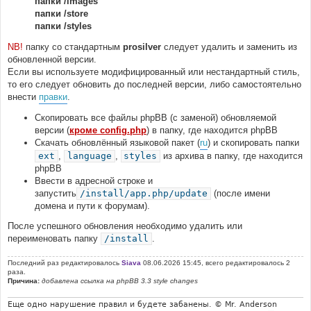
папки /images
папки /store
папки /styles
NB!
папку со стандартным
prosilver
следует удалить и заменить из
обновленной версии.
Если вы используете модифицированный или нестандартный стиль,
то его следует обновить до последней версии, либо самостоятельно
внести
правки
.
Скопировать все файлы phpBB (с заменой) обновляемой
версии (
кроме config.php
) в папку, где находится phpBB
Скачать обновлённый языковой пакет (
ru
) и скопировать папки
ext
,
language
,
styles
из архива в папку, где находится
phpBB
Ввести в адресной строке и
запустить
/install/app.php/update
(после имени
домена и пути к форумам).
После успешного обновления необходимо удалить или
переименовать папку
/install
.
Последний раз редактировалось
Siava
08.06.2026 15:45, всего редактировалось 2
раза.
Причина:
добавлена ссылка на phpBB 3.3 style changes
Еще одно нарушение правил и будете забанены. © Mr. Anderson