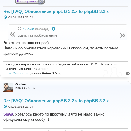
Re: [FAQ] Обновление phpBB 3.2.x to phpBB 3.2.x
С
08.01.2018 22:02
о
о
б
Gubkin
писал(а):
щ
е
скачал автообновление
н
и
Это ответ на ваш вопрос)
е
Надо было обновляться нормальным способом, то есть полным
архивом движка.
Еще одно нарушение правил и будете забанены. © Mr. Anderson
Ты очистил кеш? © Sheer
https://siava.ru
(phpbb
2.0.x
3.5.x)
Gubkin
phpBB 2.0.16
Re: [FAQ] Обновление phpBB 3.2.x to phpBB 3.2.x
С
08.01.2018 22:04
о
о
Siava
, хотелось как-то по простому и что не мало важно
б
официальному способу :)
щ
е
н
и