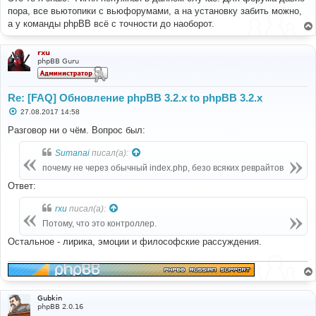
б
пора, все вьютопики с вьюфорумами, а на установку забить можно,
щ
е
а у команды phpBB всё с точности до наоборот.
н
и
е
rxu
phpBB Guru
Re: [FAQ] Обновление phpBB 3.2.x to phpBB 3.2.x
С
27.08.2017 14:58
о
о
Разговор ни о чём. Вопрос был:
б
щ
Sumanai
писал(а):
е
н
почему не через обычный index.php, безо всяких реврайтов
и
е
Ответ:
rxu
писал(а):
Потому, что это контроллер.
Остальное - лирика, эмоции и философские рассуждения.
Gubkin
phpBB 2.0.16