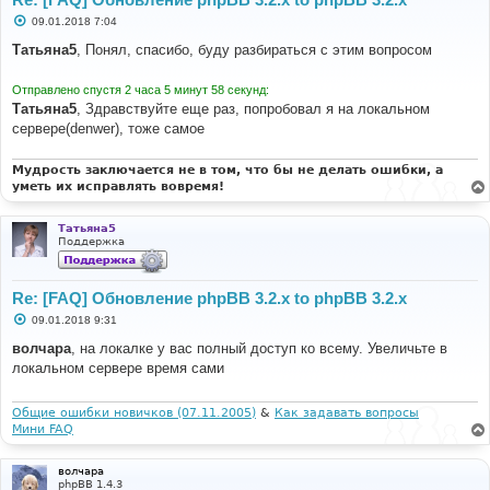
С
09.01.2018 7:04
о
о
Татьяна5
, Понял, спасибо, буду разбираться с этим вопросом
б
щ
е
Отправлено спустя 2 часа 5 минут 58 секунд:
н
Татьяна5
, Здравствуйте еще раз, попробовал я на локальном
и
е
сервере(denwer), тоже самое
Мудрость заключается не в том, что бы не делать ошибки, а
уметь их исправлять вовремя!
Татьяна5
Поддержка
Re: [FAQ] Обновление phpBB 3.2.x to phpBB 3.2.x
С
09.01.2018 9:31
о
о
волчара
, на локалке у вас полный доступ ко всему. Увеличьте в
б
локальном сервере время сами
щ
е
н
и
Общие ошибки новичков (07.11.2005)
&
Как задавать вопросы
е
Мини FAQ
волчара
phpBB 1.4.3