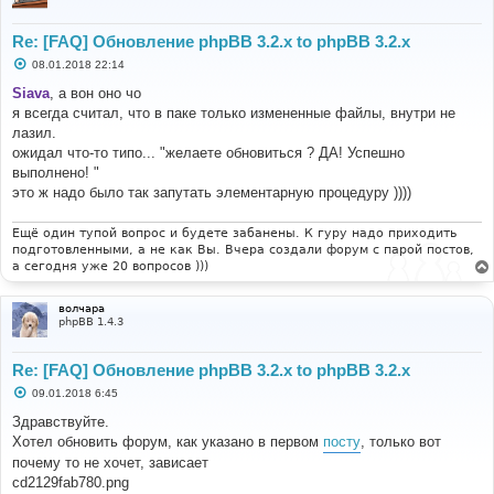
Re: [FAQ] Обновление phpBB 3.2.x to phpBB 3.2.x
С
08.01.2018 22:14
о
о
Siava
, а вон оно чо
б
я всегда считал, что в паке только измененные файлы, внутри не
щ
е
лазил.
н
ожидал что-то типо... "желаете обновиться ? ДА! Успешно
и
е
выполнено! "
это ж надо было так запутать элементарную процедуру ))))
Ещё один тупой вопрос и будете забанены. К гуру надо приходить
подготовленными, а не как Вы. Вчера создали форум с парой постов,
а сегодня уже 20 вопросов )))
волчара
phpBB 1.4.3
Re: [FAQ] Обновление phpBB 3.2.x to phpBB 3.2.x
С
09.01.2018 6:45
о
о
Здравствуйте.
б
Хотел обновить форум, как указано в первом
посту
, только вот
щ
е
почему то не хочет, зависает
н
cd2129fab780.png
и