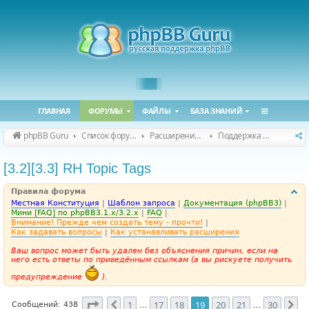
ГЛАВНАЯ
ФОРУМЫ
ФАЙЛЫ
БАЗА ЗНАНИЙ
phpBB Guru
Список форумов
Расширения phpBB
Поддержка расширений для phpBB
[3.2][3.3] RH Topic Tags
Правила форума
Местная Конституция
|
Шаблон запроса
|
Документация (phpBB3)
|
Мини [FAQ] по phpBB3.1.x/3.2.x
|
FAQ
|
Внимание! Прежде чем создать тему - прочти!
|
Как задавать вопросы
|
Как устанавливать расширения
Ваш вопрос может быть удален без объяснения причин, если на
него есть ответы по приведённым ссылкам (а вы рискуете получить
предупреждение
).
Страница
19
из
30
1
17
18
19
20
21
30
Пред.
Сл
Сообщений: 438
…
…