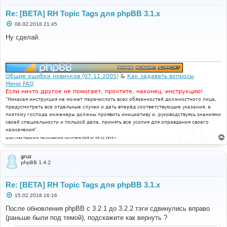
Re: [BETA] RH Topic Tags для phpBB 3.1.x
С
08.02.2018 21:45
о
о
Ну сделай.
б
щ
е
н
и
е
Общие ошибки новичков (07.11.2005)
&
Как задавать вопросы
Мини FAQ
Если ничто другое не помогает, прочтите, наконец, инструкцию!
"Никакая инструкция не может перечислить всех обязанностей должностного лица,
предусмотреть все отдельные случаи и дать вперёд соответствующие указания, а
поэтому господа инженеры должны проявить инициативу и, руководствуясь знаниями
своей специальности и пользой дела, принять все усилия для оправдания своего
назначения".
Циркуляр Морского технического комитета №15 от 29.11.1910 г.
gruz
phpBB 1.4.2
Re: [BETA] RH Topic Tags для phpBB 3.1.x
С
15.02.2018 16:16
о
о
После обновления phpBB с 3.2.1 до 3.2.2 тэги сдвинулись вправо
б
(раньше были под темой), подскажите как вернуть ?
щ
е