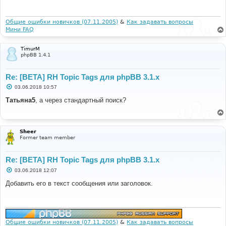
щ
е
н
и
Общие ошибки новичков (07.11.2005)
&
Как задавать вопросы
е
Мини FAQ
TimurM
phpBB 1.4.1
Re: [BETA] RH Topic Tags для phpBB 3.1.x
С
03.06.2018 10:57
о
о
Татьяна5
, а через стандартный поиск?
б
щ
е
н
и
Sheer
е
Former team member
Re: [BETA] RH Topic Tags для phpBB 3.1.x
С
03.06.2018 12:07
о
о
Добавить его в текст сообщения или заголовок.
б
щ
е
н
и
е
Общие ошибки новичков (07.11.2005)
&
Как задавать вопросы