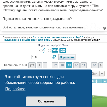
е
словосочетаниями: автоматически между ними выставляется
н
пробел, как и должно быть, но при отправке форум ругается "The
и
е
following tags are invalid: солнечная-система, ретроградные-планеты".
Подскажите, как исправить, кто догадывается?
Всё остальное, включая кириллицу, система принимает.
Перенесено из форума
Бета-версии расширений для phpBB
в форум
Поддержка расширений для phpBB
25.09.2018 22:32 модератором
Sheer
Поддержать phpBB Guru
Страница
19
из
30
1
17
18
19
20
21
30
Пред.
Сл
Сообщений: 438
…
…
Перейти
Этот сайт использует cookies для
Главная
Форумы
Наша команда
О команде
Конфиденциальность
обеспечения своей корректной работы.
Подробнее
Time: 0.282s
| Peak Memory Usage: 3.11 МБ | GZIP: Off |
Queries: 42
© phpBB Guru, 2004—2026
Согласен
Powered by
phpBB
Style by
Artodia