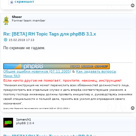
скриншот
н
и
е
Sheer
Former team member
Re: [BETA] RH Topic Tags для phpBB 3.1.x
С
15.02.2018 17:13
о
о
По скринам не гадаем.
б
щ
е
н
и
е
Общие ошибки новичков (07.11.2005)
&
Как задавать вопросы
Мини FAQ
Если ничто другое не помогает, прочтите, наконец, инструкцию!
"Никакая инструкция не может перечислить всех обязанностей должностного лица,
предусмотреть все отдельные случаи и дать вперёд соответствующие указания, а
поэтому господа инженеры должны проявить инициативу и, руководствуясь знаниями
своей специальности и пользой дела, принять все усилия для оправдания своего
назначения".
Циркуляр Морского технического комитета №15 от 29.11.1910 г.
1smerch1
phpBB 2.0.4