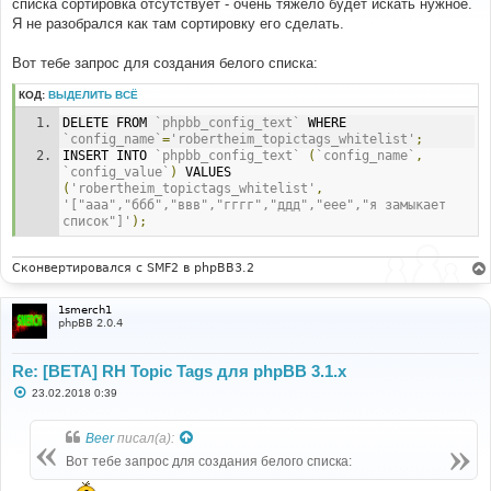
списка сортировка отсутствует - очень тяжело будет искать нужное.
щ
е
Я не разобрался как там сортировку его сделать.
н
и
е
Вот тебе запрос для создания белого списка:
КОД:
ВЫДЕЛИТЬ ВСЁ
DELETE FROM 
`phpbb_config_text`
 WHERE 
`config_name`
=
'robertheim_topictags_whitelist'
;
INSERT INTO 
`phpbb_config_text`
(
`config_name`
,
`config_value`
)
 VALUES 
(
'robertheim_topictags_whitelist'
,
'["aaa","ббб","ввв","гггг","ддд","еее","я замыкает 
список"]'
);
Сконвертировался с SMF2 в phpBB3.2
1smerch1
phpBB 2.0.4
Re: [BETA] RH Topic Tags для phpBB 3.1.x
С
23.02.2018 0:39
о
о
б
Beer
писал(а):
щ
е
Вот тебе запрос для создания белого списка:
н
и