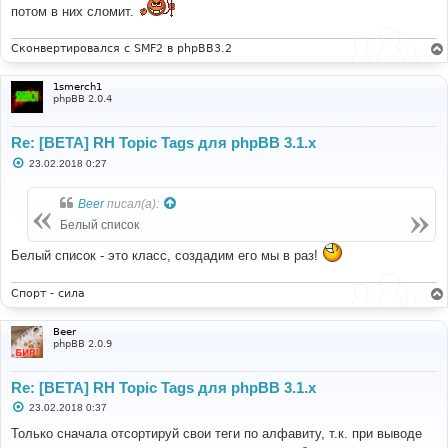
е
потом в них сломит.
Сконвертировался с SMF2 в phpBB3.2
1smerch1
phpBB 2.0.4
Re: [BETA] RH Topic Tags для phpBB 3.1.x
С
23.02.2018 0:27
о
о
б
Beer
писал(а):
щ
е
Белый список
н
и
Белый список - это класс, создадим его мы в раз!
е
Спорт - сила
Beer
phpBB 2.0.9
Re: [BETA] RH Topic Tags для phpBB 3.1.x
С
23.02.2018 0:37
о
о
Только сначала отсортируй свои теги по алфавиту, т.к. при выводе
б