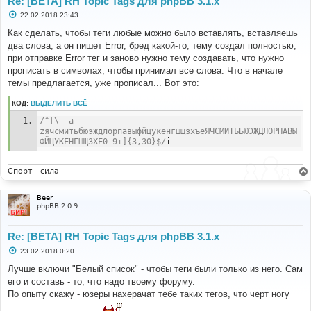
Re: [BETA] RH Topic Tags для phpBB 3.1.x
С
22.02.2018 23:43
о
о
Как сделать, чтобы теги любые можно было вставлять, вставляешь
б
два слова, а он пишет Error, бред какой-то, тему создал полностью,
щ
е
при отправке Error тег и заново нужно тему создавать, что нужно
н
прописать в символах, чтобы принимал все слова. Что в начале
и
е
темы предлагается, уже прописал... Вот это:
КОД:
ВЫДЕЛИТЬ ВСЁ
/^[\- a-
zячсмитьбюэждлорпавыфйцукенгшщзхъёЯЧСМИТЬБЮЭЖДЛОРПАВЫ
ФЙЦУКЕНГШЩЗХЁ0-9+]{3,30}$/
i
Спорт - сила
Beer
phpBB 2.0.9
Re: [BETA] RH Topic Tags для phpBB 3.1.x
С
23.02.2018 0:20
о
о
Лучше включи "Белый список" - чтобы теги были только из него. Сам
б
его и составь - то, что надо твоему форуму.
щ
е
По опыту скажу - юзеры нахерачат тебе таких тегов, что черт ногу
н
и