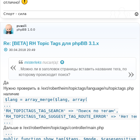
е
отлично!
Спорт - сила
pvasili
phpBB 1.0.0
Re: [BETA] RH Topic Tags для phpBB 3.1.x
С
30.04.2018 20:49
о
о
б
misterleks
писал(а):
щ
е
. Можно ли в заголовок страницы вставить название тега, по
н
которому происходит поиск?
и
е
Да
Нужно проверить в /ext/robertheim/topictags/language/ru/topictags.php
наличие
$lang = array_merge($lang, array(
...
'RH_TOPICTAGS_TAG_SEARCH' => 'Поиск по тегам',
'RH_TOPICTAGS_TAG_SUGGEST_TAG_ROUTE_ERROR' => 'Нет тем
...
Дальше в /ext/robertheim/topictags/controller/main.php
...
public function show_tag($tags, $mode, $casesensitive)