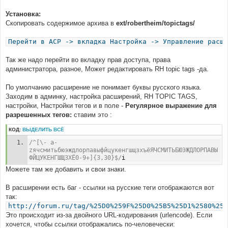
Установка:
Скопировать содержимое архива в
ext/robertheim/topictags/
Перейти в ACP -> вкладка Настройка -> Управление расши
Так же надо перейти во вкладку прав доступа, права
администратора, разное, Может редактировать RH topic tags -да.
По умолчанию расширение не понимает буквы русского языка.
Заходим в админку, настройка расширений, RH TOPIC TAGS,
настройки, Настройки тегов и в поле -
Регулярное выражение для
разрешенных тегов:
ставим это :
КОД:
ВЫДЕЛИТЬ ВСЁ
/^[\- a-
zячсмитьбюэждлорпавыфйцукенгшщзхъёЯЧСМИТЬБЮЭЖДЛОРПАВЫ
ФЙЦУКЕНГШЩЗХЁ0-9+]{3,30}$/
i
Можете там же добавить и свои знаки.
В расширении есть баг - ссылки на русские теги отображаются вот
так:
http://forum.ru/tag/%25D0%259F%25D0%25B5%25D1%2580%25D
Это происходит из-за двойного URL-кодирования (urlencode). Если
хочется, чтобы ссылки отображались по-человечески: