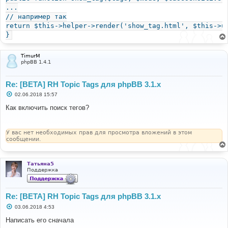
...
// например так
return $this->helper->render('show_tag.html', $this->u
}
TimurM
phpBB 1.4.1
Re: [BETA] RH Topic Tags для phpBB 3.1.x
С
02.06.2018 15:57
о
о
Как включить поиск тегов?
б
щ
е
н
У вас нет необходимых прав для просмотра вложений в этом
и
сообщении.
е
Татьяна5
Поддержка
Re: [BETA] RH Topic Tags для phpBB 3.1.x
С
03.06.2018 4:53
о
о
Написать его сначала
б