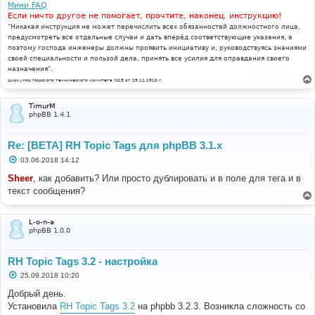
Мини FAQ
Если ничто другое не помогает, прочтите, наконец, инструкцию!
"Никакая инструкция не может перечислить всех обязанностей должностного лица,
предусмотреть все отдельные случаи и дать вперёд соответствующие указания, а
поэтому господа инженеры должны проявить инициативу и, руководствуясь знаниями
своей специальности и пользой дела, принять все усилия для оправдания своего
назначения".
Циркуляр Морского технического комитета №15 от 29.11.1910 г.
TimurM
phpBB 1.4.1
Re: [BETA] RH Topic Tags для phpBB 3.1.x
С
03.06.2018 14:12
о
о
Sheer
, как добавить? Или просто дублировать и в поле для тега и в
б
текст сообщения?
щ
е
н
и
L-o-n-a
е
phpBB 1.0.0
RH Topic Tags 3.2 - настройка
С
25.09.2018 10:20
о
о
Добрый день.
б
Установила
RH Topic Tags 3.2
на phpbb 3.2.3. Возникла сложность со
щ