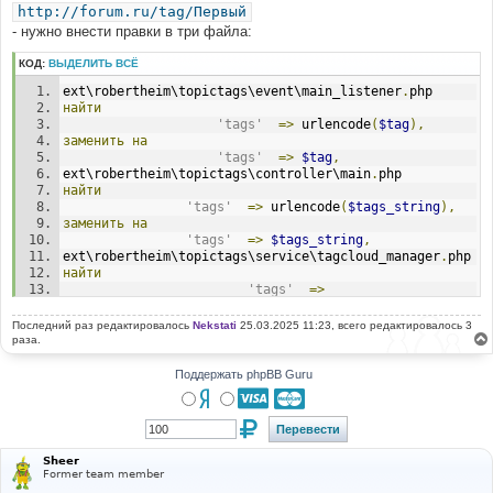
http://forum.ru/tag/Первый
- нужно внести правки в три файла:
КОД:
ВЫДЕЛИТЬ ВСЁ
ext\robertheim\topictags\event\main_listener
.
php
найти
'tags'
=>
 urlencode
(
$tag
),
заменить
на
'tags'
=>
$tag
,
ext\robertheim\topictags\controller\main
.
php
найти
'tags'
=>
 urlencode
(
$tags_string
),
заменить
на
'tags'
=>
$tags_string
,
ext\robertheim\topictags\service\tagcloud_manager
.
php
найти
'tags'
=>
urlencode
(
$tag
[
'tag'
])
заменить
на
Последний раз редактировалось
Nekstati
25.03.2025 11:23, всего редактировалось 3
'tags'
=>
$tag
[
'tag'
]
раза.
Поддержать phpBB Guru
Sheer
Former team member