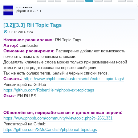
romaamor
phpBB 3.0.7-PL1
[3.2][3.3] RH Topic Tags
С
10.12.2014 7:24
о
о
Название расширения:
RH Topic Tags
б
Автор:
combuster
щ
е
Описание расширения:
Расширение добавляет возможность
н
помечать темы с ключевыми словами.
и
е
Добавлять ключевые слова можно только при размещении новой
темы или при редактировании первого сообщения.
Так же есть облако тегов, белый и чёрный списки тегов.
Скачать:
https://www.phpbb.com/customise/db/exte ... opic_tags/
Репозиторий на GitHub
https://github.com/RobertHeim/phpbb-ext-topictags
Язык:
EN
RU
ES
Обновлённая, переработанная и дополненная версия:
https://www.phpbb.com/community/viewtopic.php?t=2661331
Репозиторий на Github:
https://github.com/SMcCandlish/phpbb-ext-topictags