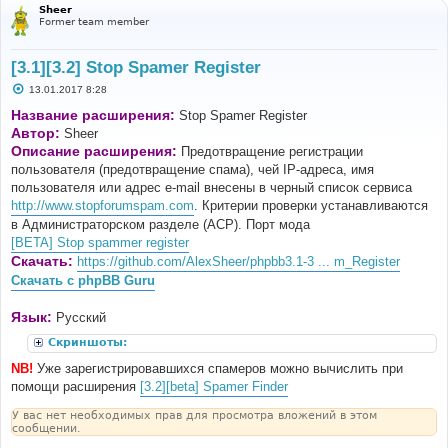
Sheer
Former team member
[3.1][3.2] Stop Spamer Register
С
13.01.2017 8:28
о
о
Название расширения:
Stop Spamer Register
б
Автор:
Sheer
щ
е
Описание расширения:
Предотвращение регистрации
н
пользователя (предотвращение спама), чей IP-адреса, имя
и
е
пользователя или адрес e-mail внесены в черный список сервиса
http://www.stopforumspam.com
. Критерии проверки устанавливаются
в Администраторском разделе (ACP). Порт мода
[BETA] Stop spammer register
Скачать:
https://github.com/AlexSheer/phpbb3.1-3 ... m_Register
Скачать с phpBB Guru
Язык:
Русский
Скриншоты:
NB!
Уже зарегистрировавшихся спамеров можно вычислить при
помощи расширения
[3.2][beta] Spamer Finder
У вас нет необходимых прав для просмотра вложений в этом
сообщении.