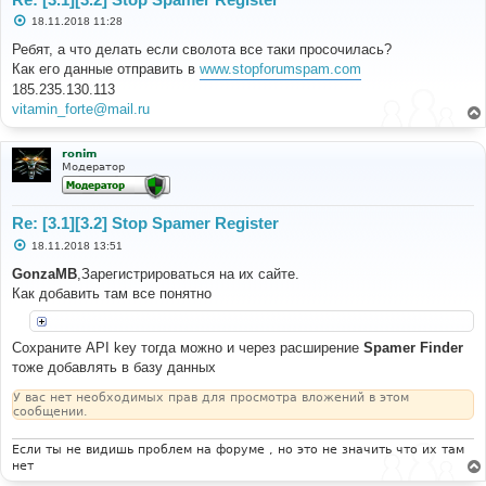
С
18.11.2018 11:28
о
о
Ребят, а что делать если сволота все таки просочилась?
б
Как его данные отправить в
www.stopforumspam.com
щ
е
185.235.130.113
н
vitamin_forte@mail.ru
и
е
ronim
Модератор
Re: [3.1][3.2] Stop Spamer Register
С
18.11.2018 13:51
о
о
GonzaMB
,Зарегистрироваться на их сайте.
б
Как добавить там все понятно
щ
е
н
и
Сохраните API key тогда можно и через расширение
Spamer Finder
е
тоже добавлять в базу данных
У вас нет необходимых прав для просмотра вложений в этом
сообщении.
Если ты не видишь проблем на форуме , но это не значить что их там
нет