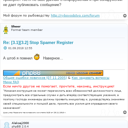
не дает публиковать сообщение?
Мой форум по рыбоводству
http://rybovodstvo.com/forum
Sheer
Former team member
Re: [3.1][3.2] Stop Spamer Register
С
01.09.2018 12:55
о
о
А штоб я помнил
Наверное...
б
щ
е
н
и
е
Общие ошибки новичков (07.11.2005)
&
Как задавать вопросы
Мини FAQ
Если ничто другое не помогает, прочтите, наконец, инструкцию!
"Никакая инструкция не может перечислить всех обязанностей должностного лица,
предусмотреть все отдельные случаи и дать вперёд соответствующие указания, а
поэтому господа инженеры должны проявить инициативу и, руководствуясь знаниями
своей специальности и пользой дела, принять все усилия для оправдания своего
назначения".
Циркуляр Морского технического комитета №15 от 29.11.1910 г.
Aleksej2000
phpBB 2.0.4