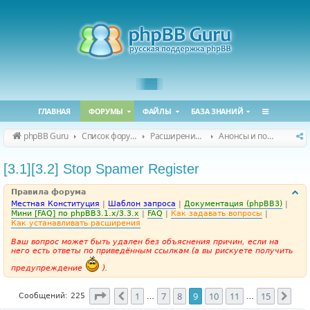
ГЛАВНАЯ
ФОРУМЫ
ФАЙЛЫ
БАЗА ЗНАНИЙ
phpBB Guru
Список форумов
Расширения phpBB
Анонсы и поддержка расширений для phpBB
[3.1][3.2] Stop Spamer Register
Правила форума
Местная Конституция
|
Шаблон запроса
|
Документация (phpBB3)
|
Мини [FAQ] по phpBB3.1.x/3.3.x
|
FAQ
|
Как задавать вопросы
|
Как устанавливать расширения
Ваш вопрос может быть удален без объяснения причин, если на
него есть ответы по приведённым ссылкам (а вы рискуете получить
предупреждение
).
Страница
9
из
15
1
7
8
9
10
11
15
Пред.
Сле
Сообщений: 225
…
…