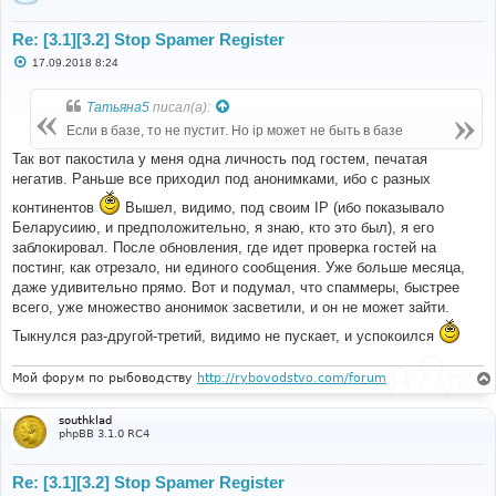
Re: [3.1][3.2] Stop Spamer Register
С
17.09.2018 8:24
о
о
б
Татьяна5
писал(а):
щ
е
Если в базе, то не пустит. Но ip может не быть в базе
н
и
Так вот пакостила у меня одна личность под гостем, печатая
е
негатив. Раньше все приходил под анонимками, ибо с разных
континентов
Вышел, видимо, под своим IP (ибо показывало
Беларусиию, и предположительно, я знаю, кто это был), я его
заблокировал. После обновления, где идет проверка гостей на
постинг, как отрезало, ни единого сообщения. Уже больше месяца,
даже удивительно прямо. Вот и подумал, что спаммеры, быстрее
всего, уже множество анонимок засветили, и он не может зайти.
Тыкнулся раз-другой-третий, видимо не пускает, и успокоился
Мой форум по рыбоводству
http://rybovodstvo.com/forum
southklad
phpBB 3.1.0 RC4
Re: [3.1][3.2] Stop Spamer Register