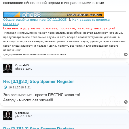
скачивание обновленной версии с исправлениями в теме.
щ
е
н
и
е
Общие ошибки новичков (07.11.2005)
&
Как задавать вопросы
Мини FAQ
Если ничто другое не помогает, прочтите, наконец, инструкцию!
"Никакая инструкция не может перечислить всех обязанностей должностного лица,
предусмотреть все отдельные случаи и дать вперёд соответствующие указания, а
поэтому господа инженеры должны проявить инициативу и, руководствуясь знаниями
своей специальности и пользой дела, принять все усилия для оправдания своего
назначения".
Циркуляр Морского технического комитета №15 от 29.11.1910 г.
GonzaMB
phpBB 1.0.0
Re: [3.1][3.2] Stop Spamer Register
С
16.11.2018 3:21
о
о
Это расширение - просто ПЕСТНЯ какая-то!
б
Автору - многих лет жизни!!!
щ
е
н
и
GonzaMB
е
phpBB 1.0.0
Re: [3.1][3.2] Stop Spamer Register