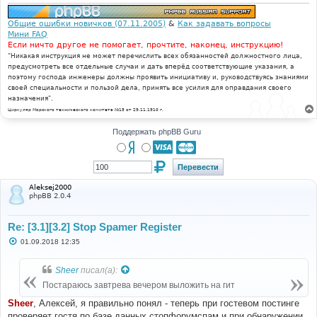
Общие ошибки новичков (07.11.2005)
&
Как задавать вопросы
Мини FAQ
Если ничто другое не помогает, прочтите, наконец, инструкцию!
"Никакая инструкция не может перечислить всех обязанностей должностного лица,
предусмотреть все отдельные случаи и дать вперёд соответствующие указания, а
поэтому господа инженеры должны проявить инициативу и, руководствуясь знаниями
своей специальности и пользой дела, принять все усилия для оправдания своего
назначения".
Циркуляр Морского технического комитета №15 от 29.11.1910 г.
Поддержать phpBB Guru
Aleksej2000
phpBB 2.0.4
Re: [3.1][3.2] Stop Spamer Register
С
01.09.2018 12:35
о
о
б
Sheer
писал(а):
щ
е
Постараюсь завтрева вечером выложить на гит
н
и
Sheer
, Алексей, я правильно понял - теперь при гостевом постинге
е
проверяет гостя по базе данных стопфорумспам и при обнаружении