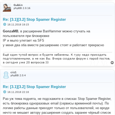
Gubkin
phpBB 2.0.16
Re: [3.1][3.2] Stop Spamer Register
С
18.11.2018 19:15
о
о
GonzaMB
, в расширении BanHammer можно стучать на
б
пользователя при блокировке
щ
е
IP и мыло улетает на SFS
н
у меня два оба вместе расширению стоят и работают прекрасно
и
е
Ещё один тупой вопрос и будете забанены. К гуру надо приходить
подготовленными, а не как Вы. Вчера создали форум с парой постов,
а сегодня уже 20 вопросов )))
ciiz1
phpBB 2.0.4
Re: [3.1][3.2] Stop Spamer Register
С
18.11.2018 22:16
о
о
Раз уж тема поднята, не подскажите в списках Stop Spamer Register,
б
есть блокировка одноразовых email (сервисы временной почты). По
щ
е
логике работы данные приходят только от пользователей, но вроде
н
нечто не мешает автору расширения создать заранее чёрный список
и