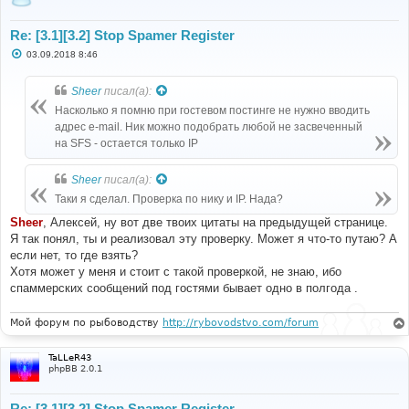
Re: [3.1][3.2] Stop Spamer Register
С
03.09.2018 8:46
о
о
б
Sheer
писал(а):
щ
е
Насколько я помню при гостевом постинге не нужно вводить
н
адрес e-mail. Ник можно подобрать любой не засвеченный
и
е
на SFS - остается только IP
Sheer
писал(а):
Таки я сделал. Проверка по нику и IP. Нада?
Sheer
, Алексей, ну вот две твоих цитаты на предыдущей странице.
Я так понял, ты и реализовал эту проверку. Может я что-то путаю? А
если нет, то где взять?
Хотя может у меня и стоит с такой проверкой, не знаю, ибо
спаммерских сообщений под гостями бывает одно в полгода .
Мой форум по рыбоводству
http://rybovodstvo.com/forum
TaLLeR43
phpBB 2.0.1
Re: [3.1][3.2] Stop Spamer Register