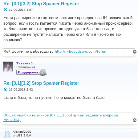
Re: [3.1][3.2] Stop Spamer Register
С
17.09.2018 1:57
о
о
Если расширение в гостевом постинге проверяет на IP, возник такой
б
вопрос: если гость пытается писать через анонимный проксисервер,
щ
е
то большинство этик прокси, по идее,уже в базе данных, и
н
расширение не пустит написать через его? Или я что-то не так
и
е
понимаю?
Мой форум по рыбоводству
http://rybovodstvo.com/forum
Татьяна5
Поддержка
Re: [3.1][3.2] Stop Spamer Register
С
17.09.2018 2:42
о
о
Если в базе, то не пустит. Но ip может не быть в базе
б
щ
е
н
и
Общие ошибки новичков (07.11.2005)
&
Как задавать вопросы
е
Мини FAQ
Aleksej2000
phpBB 2.0.4