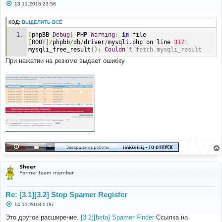
С
13.11.2018 23:58
о
о
б
КОД:
ВЫДЕЛИТЬ ВСЁ
щ
е
[
phpBB 
Debug
]
 PHP 
Warning
:
in
 file 
н
[
ROOT
]/
phpbb
/
db
/
driver
/
mysqli
.
php on line 
317
:
и
mysqli_free_result
():
Couldn
't fetch mysqli_result
е
При нажатии на резюме выдает ошибку
Sheer
Former team member
Re: [3.1][3.2] Stop Spamer Register
С
14.11.2018 0:06
о
о
Это другое расширение.
[3.2][beta] Spamer Finder
Ссылка на
б