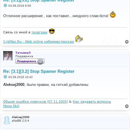
С
03.09.2018 9:50
о
о
Отличное расширение , как поставил...ниодного спам-бота!
б
щ
е
н
и
Связь со мной в
телеграм
е
CybMas.Ru - Web online кибермастерская
Татьяна5
Поддержка
Re: [3.1][3.2] Stop Spamer Register
С
03.09.2018 10:42
о
о
Aleksej2000
, были правки, на гитхаб добавлены
б
щ
е
н
и
Общие ошибки новичков (07.11.2005)
&
Как задавать вопросы
е
Мини FAQ
Aleksej2000
phpBB 2.0.4