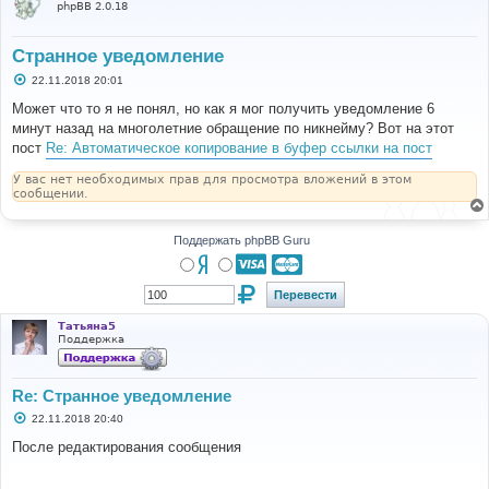
phpBB 2.0.18
Странное уведомление
С
22.11.2018 20:01
о
о
Может что то я не понял, но как я мог получить уведомление 6
б
минут назад на многолетние обращение по никнейму? Вот на этот
щ
е
пост
Re: Автоматическое копирование в буфер ссылки на пост
н
и
У вас нет необходимых прав для просмотра вложений в этом
е
сообщении.
Поддержать phpBB Guru
Татьяна5
Поддержка
Re: Странное уведомление
С
22.11.2018 20:40
о
о
После редактирования сообщения
б
щ
е