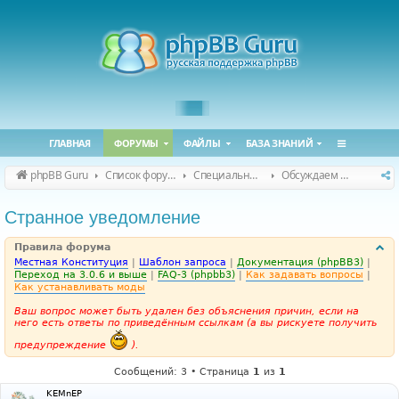
ГЛАВНАЯ
ФОРУМЫ
ФАЙЛЫ
БАЗА ЗНАНИЙ
phpBB Guru
Список форумов
Специальные форумы
Обсуждаем сайт и конференцию
Странное уведомление
Правила форума
Местная Конституция
|
Шаблон запроса
|
Документация (phpBB3)
|
Переход на 3.0.6 и выше
|
FAQ-3 (phpbb3)
|
Как задавать вопросы
|
Как устанавливать моды
Ваш вопрос может быть удален без объяснения причин, если на
него есть ответы по приведённым ссылкам (а вы рискуете получить
предупреждение
).
Сообщений: 3 • Страница
1
из
1
KEMnEP