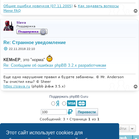
н
и
Общие ошибки новичков (07.11.2005)
&
Как задавать вопросы
е
Мини FAQ
Siava
Поддержка
Re: Странное уведомление
С
22.11.2018 22:10
о
о
KEMnEP
, это "норма"
б
щ
Re: Сообщаем об ошибках phpBB 3.2.x разработчикам
е
н
и
Еще одно нарушение правил и будете забанены. © Mr. Anderson
е
Ты очистил кеш? © Sheer
https://siava.ru
(phpbb
2.0.x
3.5.x)
Поддержать phpBB Guru
Сообщений: 3 • Страница
1
из
1
Перейти
Этот сайт использует cookies для
Главная
Форумы
Наша команда
О команде
Конфиденциальность