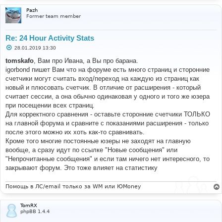
Pazh
Former team member
Re: 24 Hour Activity Stats
С
28.01.2019 13:30
о
о
tomskafo
, Вам про Ивана, а Вы про барана.
б
igorbond пишет Вам что на форуме есть много страниц и сторонние
щ
е
счетчики могут считать вход/переход на каждую из страниц как
н
новый и плюсовать счетчик. В отличие от расширения - который
и
е
считает сессии, а она обычно одинаковая у одного и того же юзера
при посещении всех страниц.
Для корректного сравнения - оставьте сторонние счетчики ТОЛЬКО
на главной форума и сравните с показаниями расширения - только
после этого можно их хоть как-то сравнивать.
Кроме того многие постоянные юзеры не заходят на главную
вообще, а сразу идут по ссылке "Новые сообщения" или
"Непрочитанные сообщения" и если там ничего нет интересного, то
закрывают форум. Это тоже влияет на статистику
Помощь в ЛС/email только за WM или ЮMoney
TomRX
phpBB 1.4.4