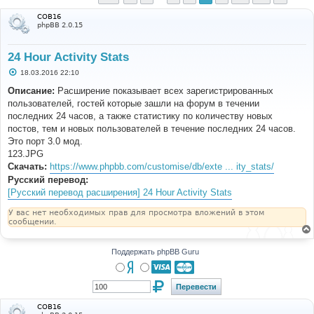
COB16
phpBB 2.0.15
24 Hour Activity Stats
С
18.03.2016 22:10
о
о
Описание:
Расширение показывает всех зарегистрированных
б
пользователей, гостей которые зашли на форум в течении
щ
е
последних 24 часов, а также статистику по количеству новых
н
постов, тем и новых пользователей в течение последних 24 часов.
и
е
Это порт 3.0 мод.
123.JPG
Скачать:
https://www.phpbb.com/customise/db/exte ... ity_stats/
Русский перевод:
[Русский перевод расширения] 24 Hour Activity Stats
У вас нет необходимых прав для просмотра вложений в этом
сообщении.
Поддержать phpBB Guru
COB16