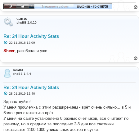
COB16
phpBB 2.0.15
Re: 24 Hour Activity Stats
С
22.11.2018 12:09
о
о
Sheer
, разобрался уже
б
щ
е
н
и
TomRX
е
phpBB 1.4.4
Re: 24 Hour Activity Stats
С
28.01.2019 12:40
о
о
Здравствуйте!
б
У меня проблемка с этим расширением - врёт очень сильно... в 5 и
щ
е
более раз статистика врёт.
н
У меня на сайте установлено 8 разных счетчиков, все считают по
и
е
разному, но в среднем за последние 2-3 дня все счетчики
показывают 1100-1300 уникальных хостов в сутки.