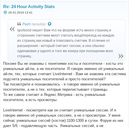
Re: 24 Hour Activity Stats
С
28.01.2019 13:41
о
о
б
Pazh
писал(а):
щ
е
igorbond пишет Вам что на форуме есть много страниц и
н
сторонние счетчики могут считать вход/переход на каждую
и
е
из страниц как новый и плюсовать счетчик. В отличие от
расширения - который считает сессии, а она обычно
одинаковая у одного и того же юзера при посещении всех
страниц.
Похоже Вы не знакомы с понятиями хосты и посетители - хосты это
уникальные ай-пи, а не посетители. Я говорю именно об уникальных
ай-пи, тех, которых считает LiveInternet - Вам не знакома эта система
подсчета уникальных посетителей и просто посетителей?
Так посмотрите и познакомьтесь - я говорю именно об уникальных
посетителях, а не о тех, которые перелистывают страницы.
То же самое считает и Яндекс.Метрика - есть уникальные
посетители, а есть просмотры.
LiveInternet - посмотрите как он считает уникальные сессии. И я
говорю именно об уникальных сессиях, а не о просмотрах. У меня
сейчас уникальных сессий (хостов) 1100-1300 в сутки. Форум из них
дает 5/6 - подавляющую часть. Уникальных сессий, а не