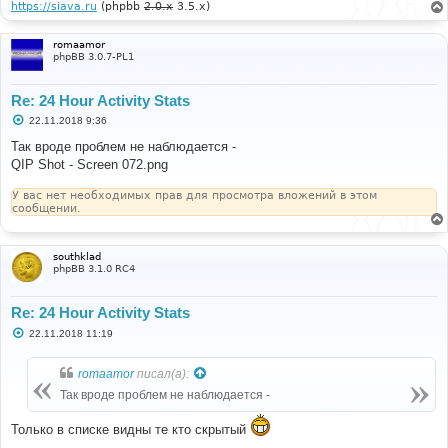
https://siava.ru
(phpbb
2.0.x
3.5.x)
romaamor
phpBB 3.0.7-PL1
Re: 24 Hour Activity Stats
С
22.11.2018 9:36
о
о
Так вроде проблем не наблюдается -
б
QIP Shot - Screen 072.png
щ
е
н
У вас нет необходимых прав для просмотра вложений в этом
и
сообщении.
е
southklad
phpBB 3.1.0 RC4
Re: 24 Hour Activity Stats
С
22.11.2018 11:19
о
о
б
romaamor
писал(а):
щ
е
Так вроде проблем не наблюдается -
н
и
е
Только в списке видны те кто скрытый