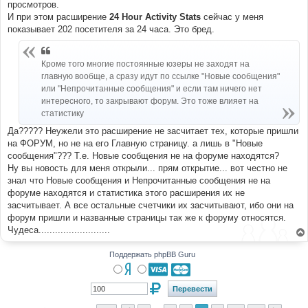
просмотров.
И при этом расширение
24 Hour Activity Stats
сейчас у меня
показывает 202 посетителя за 24 часа. Это бред.
Кроме того многие постоянные юзеры не заходят на
главную вообще, а сразу идут по ссылке "Новые сообщения"
или "Непрочитанные сообщения" и если там ничего нет
интересного, то закрывают форум. Это тоже влияет на
статистику
Да????? Неужели это расширение не засчитает тех, которые пришли
на ФОРУМ, но не на его Главную страницу. а лишь в "Новые
сообщения"??? Т.е. Новые сообщения не на форуме находятся?
Ну вы новость для меня открыли... прям открытие... вот честно не
знал что Новые сообщения и Непрочитанные сообщения не на
форуме находятся и статистика этого расширения их не
засчитывает. А все остальные счетчики их засчитывают, ибо они на
форум пришли и названные страницы так же к форуму относятся.
Чудеса..........................
Поддержать phpBB Guru