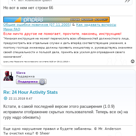
н
и
Но вот в нем нет строки 66
е
Общие ошибки новичков (07.11.2005)
&
Как задавать вопросы
Мини FAQ
Если ничто другое не помогает, прочтите, наконец, инструкцию!
"Никакая инструкция не может перечислить всех обязанностей должностного лица,
предусмотреть все отдельные случаи и дать вперёд соответствующие указания, а
поэтому господа инженеры должны проявить инициативу и, руководствуясь знаниями
своей специальности и пользой дела, принять все усилия для оправдания своего
назначения".
Циркуляр Морского технического комитета №15 от 29.11.1910 г.
Siava
Поддержка
Re: 24 Hour Activity Stats
С
22.11.2018 8:47
о
о
Кстати, в самой последней версии этого расширения (1.0.9)
б
исправили отображение скрытых пользователей. Теперь все ок) на
щ
е
гуру надо обновить)
н
и
е
Еще одно нарушение правил и будете забанены. © Mr. Anderson
Ты очистил кеш? © Sheer