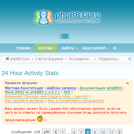
ГЛАВНАЯ
ФОРУМЫ
ФАЙЛЫ
БАЗА ЗНАНИЙ
phpBB Guru
Список форумов
Расширения phpBB
Поддержка расширений для phpBB
24 Hour Activity Stats
Правила форума
Местная Конституция
|
Шаблон запроса
|
Документация (phpBB3)
|
Мини [FAQ] по phpBB3.1.x/3.2.x
|
FAQ
|
Внимание! Прежде чем создать тему - прочти!
|
Как задавать вопросы
|
Как устанавливать расширения
Ваш вопрос может быть удален без объяснения причин, если на
него есть ответы по приведённым ссылкам (а вы рискуете получить
предупреждение
).
Страница
8
из
11
1
6
7
8
9
10
11
Пред.
След.
Сообщений: 158
…