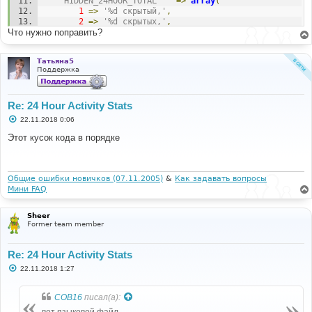
'HIDDEN_24HOUR_TOTAL'
=>
array
(
1
=>
'%d скрытый,'
,
2
=>
'%d скрытых,'
,
Что нужно поправить?
),
'GUEST_ONLINE_24'
=>
array
(
1
=>
'и %d гость'
,
Татьяна5
2
=>
'и %d гостя'
,
Поддержка
3
=>
'и %d гостей'
,
),
'LAST_24_HOURS'
=>
' были на форуме за последние 
Re: 24 Hour Activity Stats
24 часа'
,
'24HOUR_TOPICS'
=>
'Новых тем: %d'
,
С
22.11.2018 0:06
'24HOUR_POSTS'
=>
'Новых сообщений: %d'
,
о
о
'24HOUR_USERS'
=>
'Новых пользователей: 
Этот кусок кода в порядке
б
%d'
,
щ
'NO_ONLINE_BOTS'
=>
'Не было активных 
е
ботов'
,
н
и
Общие ошибки новичков (07.11.2005)
&
Как задавать вопросы
е
'TWENTYFOURHOUR_STATS'
=>
'Активность за 
Мини FAQ
последние 24 часа'
,
'TOTAL_24HOUR_USERS'
=>
array
(
Sheer
1
=>
'Всего был %d посетитель: '
,
Former team member
2
=>
'Всего было %d посетителя: '
,
3
=>
'Всего было %d посетителей: '
,
),
Re: 24 Hour Activity Stats
));
С
22.11.2018 1:27
о
о
б
COB16
писал(а):
щ
е
вот языковой файл