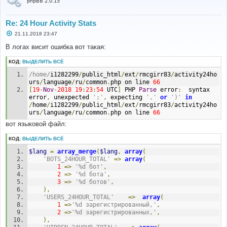
phpBB 2.0.15
Re: 24 Hour Activity Stats
С
21.11.2018 23:47
о
о
В логах висит ошибка вот такая:
б
щ
КОД:
ВЫДЕЛИТЬ ВСЁ
е
н
/home/
i1282299
/
public_html
/
ext
/
rmcgirr83
/
activity24ho
и
е
urs
/
language
/
ru
/
common
.
php on line 
66
[
19
-
Nov
-
2018
19
:
23
:
54
 UTC
]
 PHP 
Parse
 error
:
  syntax 
error
,
 unexpected 
';'
,
 expecting 
','
or
')'
in
/
home
/
i1282299
/
public_html
/
ext
/
rmcgirr83
/
activity24ho
urs
/
language
/
ru
/
common
.
php on line 
66
вот языковой файл:
КОД:
ВЫДЕЛИТЬ ВСЁ
$lang
=
array_merge
(
$lang
,
array
(
'BOTS_24HOUR_TOTAL'
=>
array
(
1
=>
'%d бот'
,
2
=>
'%d бота'
,
3
=>
'%d ботов'
,
),
'USERS_24HOUR_TOTAL'
=>
array
(
1
=>
'%d зарегистрированный,'
,
2
=>
'%d зарегистрированных,'
,
),