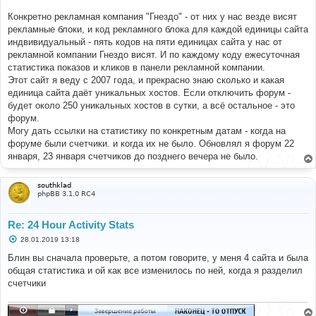
Конкретно рекламная компания "Гнездо" - от них у нас везде висят
рекламные блоки, и код рекламного блока для каждой единицы сайта
индвивидуальный - пять кодов на пяти единицах сайта у нас от
рекламной компании Гнездо висят. И по каждому коду ежесуточная
статистика показов и кликов в панели рекламной компании.
Этот сайт я веду с 2007 года, и прекрасно знаю сколько и какая
единица сайта даёт уникальных хостов. Если отключить форум -
будет около 250 уникальных хостов в сутки, а всё остальное - это
форум.
Могу дать ссылки на статистику по конкретным датам - когда на
форуме были счетчики. и когда их не было. Обновлял я форум 22
января, 23 января счетчиков до позднего вечера не было.
southklad
phpBB 3.1.0 RC4
Re: 24 Hour Activity Stats
С
28.01.2019 13:18
о
о
Блин вы сначала проверьте, а потом говорите, у меня 4 сайта и была
б
общая статистика и ой как все изменилось по ней, когда я разделил
щ
е
счетчики
н
и
е