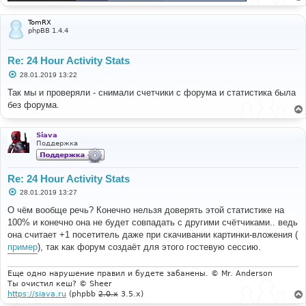
TomRX
phpBB 1.4.4
Re: 24 Hour Activity Stats
С
28.01.2019 13:22
о
о
Так мы и проверяли - снимали счетчики с форума и статистика была
б
без форума.
щ
е
н
и
Siava
е
Поддержка
Re: 24 Hour Activity Stats
С
28.01.2019 13:27
о
о
О чём вообще речь? Конечно нельзя доверять этой статистике на
б
100% и конечно она не будет совпадать с другими счётчиками.. ведь
щ
е
она считает +1 посетитель даже при скачивании картинки-вложения (
н
пример
), так как форум создаёт для этого гостевую сессию.
и
е
Еще одно нарушение правил и будете забанены. © Mr. Anderson
Ты очистил кеш? © Sheer
https://siava.ru
(phpbb
2.0.x
3.5.x)