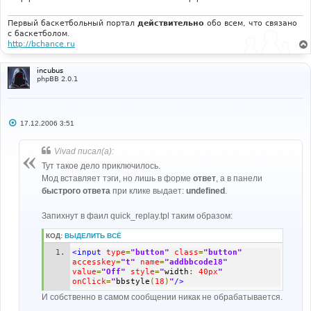
#-----[ FIND ]---------------------------------------
--- 
# 
Первый баскетбольный портал
действительно
обо всем, что связано
с баскетболом.
'L_BBCODE_W_HELP'
=>
$lang
[
'bbcode_w_help'
],
http://bchance.ru
# 
incubus
#-----[ AFTER, ADD ]---------------------------------
phpBB 2.0.1
--------- 
# 
'L_BBCODE_T_HELP'
=>
$lang
[
'bbcode_t_help'
],
С
17.12.2006 3:51
о
о
б
Vivad писал(а):
щ
е
Тут такое дело приключилось.
н
Мод вставляет тэги, но лишь в форме
ответ
, а в панели
и
е
быстрого ответа
при клике выдает:
undefined
.
Запихнут в фаил quick_replay.tpl таким образом:
КОД:
ВЫДЕЛИТЬ ВСЁ
<input
type
=
"button"
class
=
"button"
accesskey
=
"t"
name
=
"addbbcode18"
value
=
"Off"
style
=
"
width
:
40px
"
onClick
=
"
bbstyle
(
18
)
"
/>
И собственно в самом сообщении никак не обрабатывается.