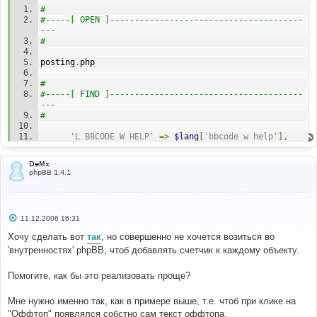
# 
#-----[ OPEN ]---------------------------------------
--- 
# 
posting
.
php 
# 
#-----[ FIND ]---------------------------------------
--- 
# 
'L_BBCODE_W_HELP'
=>
$lang
[
'bbcode_w_help'
],
# 
DeMx
#-----[ AFTER, ADD ]---------------------------------
phpBB 1.4.1
--------- 
# 
'L_BBCODE_T_HELP'
=>
$lang
[
'bbcode_t_help'
],
С
11.12.2006 16:31
о
# 
о
Хочу сделать вот
так
, но совершенно не хочется возиться во
#-----[ OPEN ]---------------------------------------
б
'внутренностях' phpBB, чтоб добавлять счетчик к каждому объекту.
щ
--- 
е
# 
н
Помогите, как бы это реализовать проще?
и
privmsg
.
php 
е
Мне нужно именно так, как в примере выше, т.е. чтоб при клике на
# 
"Оффтоп" появлялся собстно сам текст оффтопа.