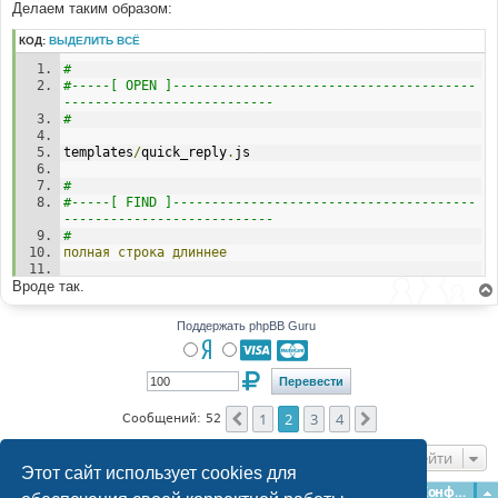
Делаем таким образом:
КОД:
ВЫДЕЛИТЬ ВСЁ
# 
#-----[ OPEN ]---------------------------------------
--------------------------- 
# 
templates
/
quick_reply
.
js 
# 
#-----[ FIND ]---------------------------------------
--------------------------- 
# 
полная
строка
длиннее
Вроде так.
// Define the bbCode tags 
bbcode 
=
new
Array
();
bbtags 
=
new
Array
(
Поддержать phpBB Guru
# 
#-----[IN-LINE FIND ]--------------------------------
-----------------------------
# 
1
2
3
4
Пред.
След.
,
'[url]'
Сообщений: 52
,
'[/url]'
# 
#-----[IN-LINE AFTER, ADD ]--------------------------
Перейти
--------------------------
Этот сайт использует cookies для
# 
Главная
Форумы
Наша команда
О команде
Конфиденциальность