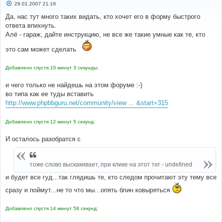
С
29.01.2007 21:16
о
о
Да, нас тут много таких видать, кто хочет его в форму быстрого
б
ответа впихнуть.
щ
е
Алё - гараж, дайте инструкцию, не все же такие умные как те, кто
н
и
это сам может сделать
е
Добавлено спустя 10 минут 3 секунды:
и чего только не найдешь на этом форуме :-)
во типа как ее туды вставить
http://www.phpbbguru.net/community/view ... &start=315
Добавлено спустя 12 минут 5 секунд:
И осталось разобратся с
тоже слово выскакивает, при клике на этот тег - undefined
и будет все гуд...так глядишь те, кто следом прочитают эту тему все
сразу и поймут...не то что мы...опять блин ковыряться
Добавлено спустя 14 минут 58 секунд: