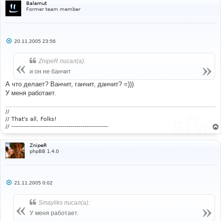
Balamut
Former team member
С
20.11.2005 23:56
о
о
б
ZnipeR писал(а):
щ
е
и он не банчит
н
и
А что делает? Ванчит, ганчит, данчит? =)))
е
У меня работает.
//
// That's all, Folks!
// -------------------------------------------------
ZnipeR
phpBB 1.4.0
С
21.11.2005 0:02
о
о
б
Smayliks писал(а):
щ
е
У меня работает.
н