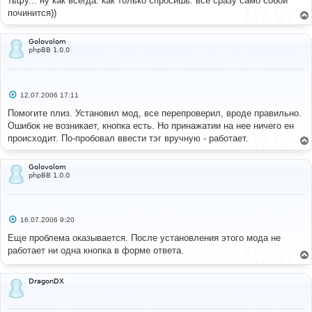
тьфу... ну как всегда. как только спросишь. все сразу само собой
починится))
Golovolom
phpBB 1.0.0
С
12.07.2006 17:11
о
о
Помогите плиз. Установил мод, все перепроверил, вроде правильно.
б
Ошибок не возникает, кнопка есть. Но принажатии на нее ничего ен
щ
е
происходит. По-пробовал ввести тэг вручную - работает.
н
и
е
Golovolom
phpBB 1.0.0
С
16.07.2006 9:20
о
о
Еще проблема оказывается. После установления этого мода не
б
работает ни одна кнопка в форме ответа.
щ
е
н
и
DragonDX
е