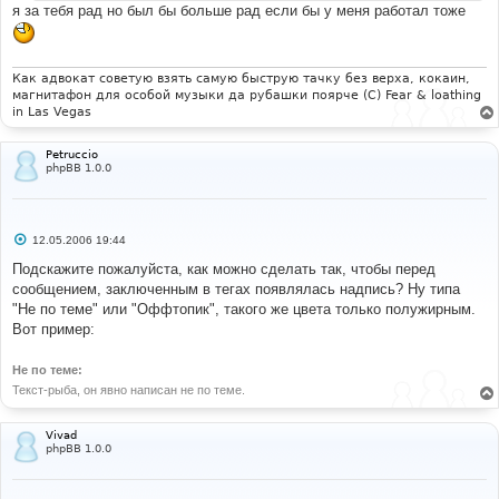
и
я за тебя рад но был бы больше рад если бы у меня работал тоже
е
Как адвокат советую взять самую быструю тачку без верха, кокаин,
магнитафон для особой музыки да рубашки поярче (С) Fear & loathing
in Las Vegas
Petruccio
phpBB 1.0.0
С
12.05.2006 19:44
о
о
Подскажите пожалуйста, как можно сделать так, чтобы перед
б
сообщением, заключенным в тегах
появлялась надпись? Ну типа
щ
е
"Не по теме" или "Оффтопик", такого же цвета только полужирным.
н
Вот пример:
и
е
Не по теме:
Текст-рыба, он явно написан не по теме.
Vivad
phpBB 1.0.0