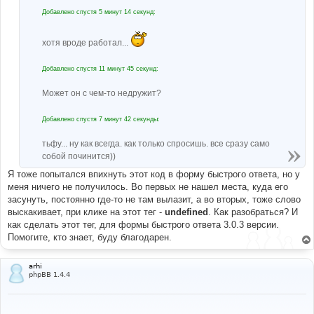
Добавлено спустя 5 минут 14 секунд:
хотя вроде работал...
Добавлено спустя 11 минут 45 секунд:
Может он с чем-то недружит?
Добавлено спустя 7 минут 42 секунды:
тьфу... ну как всегда. как только спросишь. все сразу само
собой починится))
Я тоже попытался впихнуть этот код в форму быстрого ответа, но у
меня ничего не получилось. Во первых не нашел места, куда его
засунуть, постоянно где-то не там вылазит, а во вторых, тоже слово
выскакивает, при клике на этот тег -
undefined
. Как разобраться? И
как сделать этот тег, для формы быстрого ответа 3.0.3 версии.
Помогите, кто знает, буду благодарен.
arhi
phpBB 1.4.4