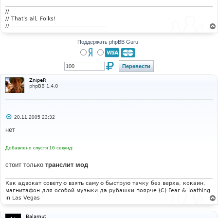
н
и
//
е
// That's all, Folks!
// -------------------------------------------------
Поддержать phpBB Guru
ZnipeR
phpBB 1.4.0
С
20.11.2005 23:32
о
о
нет
б
щ
е
Добавлено спустя 16 секунд:
н
и
е
стоит только
транслит мод
Как адвокат советую взять самую быструю тачку без верха, кокаин,
магнитафон для особой музыки да рубашки поярче (С) Fear & loathing
in Las Vegas
Balamut