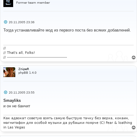
Former team member
С
20.11.2005 23:36
о
о
Тогда устанавливайте мод из первого поста без всяких добавлений.
б
щ
е
н
и
//
е
// That's all, Folks!
// -------------------------------------------------
ZnipeR
phpBB 1.4.0
С
20.11.2005 23:55
о
о
Smayliks
б
и он не банчит
щ
е
н
и
Как адвокат советую взять самую быструю тачку без верха, кокаин,
е
магнитафон для особой музыки да рубашки поярче (С) Fear & loathing
in Las Vegas