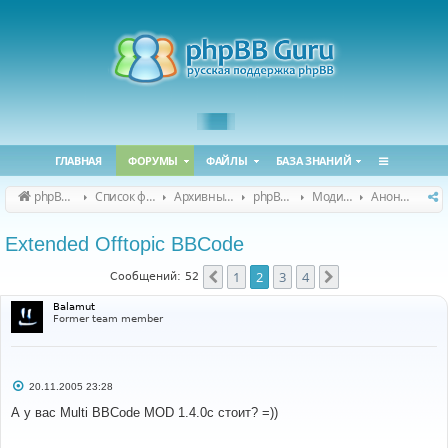
ГЛАВНАЯ
ФОРУМЫ
ФАЙЛЫ
БАЗА ЗНАНИЙ
phpBB Guru
Список форумов
Архивные форумы
phpBB 2.0.x (архив)
Модификация phpBB 2.0.x
Анонсы и поддержка модов для phpBB 2.0.x
Extended Offtopic BBCode
1
2
3
4
Пред.
След.
Сообщений: 52
Balamut
Former team member
С
20.11.2005 23:28
о
о
А у вас Multi BBCode MOD 1.4.0c стоит? =))
б
щ
е