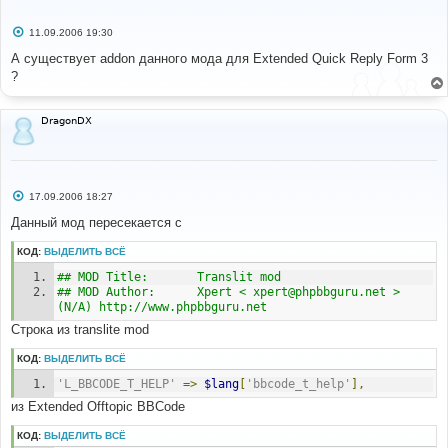
С
11.09.2006 19:30
о
о
А существует addon данного мода для Extended Quick Reply Form 3
б
?
щ
е
н
и
DragonDX
е
С
17.09.2006 18:27
о
о
Данный мод пересекается с
б
щ
КОД:
ВЫДЕЛИТЬ ВСЁ
е
н
## MOD Title: 		Translit mod
и
е
## MOD Author:	 	Xpert < xpert@phpbbguru.net > 
(N/A) http://www.phpbbguru.net 
Строка из translite mod
КОД:
ВЫДЕЛИТЬ ВСЁ
'L_BBCODE_T_HELP'
=>
$lang
[
'bbcode_t_help'
],
из Extended Offtopic BBCode
КОД:
ВЫДЕЛИТЬ ВСЁ