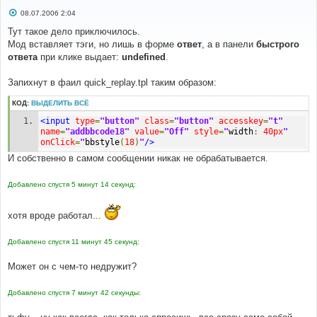
С
08.07.2006 2:04
о
о
Тут такое дело приключилось.
б
Мод вставляет тэги, но лишь в форме
ответ
, а в панели
быстрого
щ
е
ответа
при клике выдает:
undefined
.
н
и
е
Запихнут в фаил quick_replay.tpl таким образом:
КОД:
ВЫДЕЛИТЬ ВСЁ
<input
type
=
"button"
class
=
"button"
accesskey
=
"t"
name
=
"addbbcode18"
value
=
"Off"
style
=
"
width
:
40px
"
onClick
=
"
bbstyle
(
18
)
"
/>
И собственно в самом сообщении никак не обрабатывается.
Добавлено спустя 5 минут 14 секунд:
хотя вроде работал...
Добавлено спустя 11 минут 45 секунд:
Может он с чем-то недружит?
Добавлено спустя 7 минут 42 секунды: