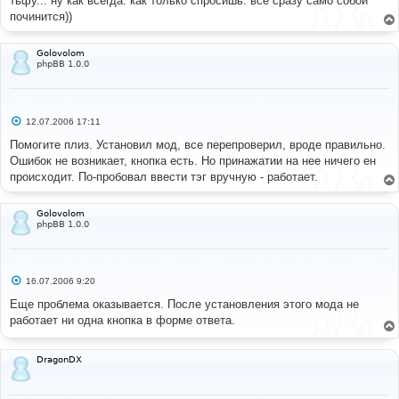
тьфу... ну как всегда. как только спросишь. все сразу само собой
починится))
Golovolom
phpBB 1.0.0
С
12.07.2006 17:11
о
о
Помогите плиз. Установил мод, все перепроверил, вроде правильно.
б
Ошибок не возникает, кнопка есть. Но принажатии на нее ничего ен
щ
е
происходит. По-пробовал ввести тэг вручную - работает.
н
и
е
Golovolom
phpBB 1.0.0
С
16.07.2006 9:20
о
о
Еще проблема оказывается. После установления этого мода не
б
работает ни одна кнопка в форме ответа.
щ
е
н
и
DragonDX
е