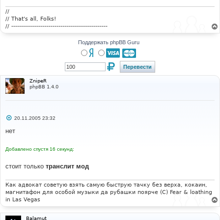
н
и
//
е
// That's all, Folks!
// -------------------------------------------------
Поддержать phpBB Guru
ZnipeR
phpBB 1.4.0
С
20.11.2005 23:32
о
о
нет
б
щ
е
Добавлено спустя 16 секунд:
н
и
е
стоит только
транслит мод
Как адвокат советую взять самую быструю тачку без верха, кокаин,
магнитафон для особой музыки да рубашки поярче (С) Fear & loathing
in Las Vegas
Balamut