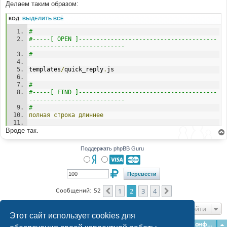
Делаем таким образом:
КОД:
ВЫДЕЛИТЬ ВСЁ
# 
#-----[ OPEN ]---------------------------------------
--------------------------- 
# 
templates
/
quick_reply
.
js 
# 
#-----[ FIND ]---------------------------------------
--------------------------- 
# 
полная
строка
длиннее
Вроде так.
// Define the bbCode tags 
bbcode 
=
new
Array
();
bbtags 
=
new
Array
(
Поддержать phpBB Guru
# 
#-----[IN-LINE FIND ]--------------------------------
-----------------------------
# 
1
2
3
4
Пред.
След.
,
'[url]'
Сообщений: 52
,
'[/url]'
# 
#-----[IN-LINE AFTER, ADD ]--------------------------
Перейти
--------------------------
Этот сайт использует cookies для
# 
Главная
Форумы
Наша команда
О команде
Конфиденциальность