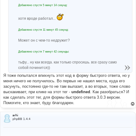
Добавлено спустя 5 минут 14 секунд:
хотя вроде работал...
Добавлено спустя 11 минут 45 секунд:
Может он с чем-то недружит?
Добавлено спустя 7 минут 42 секунды:
тьфу... ну как всегда. как только спросишь. все сразу само
собой починится))
Я тоже попытался впихнуть этот код в форму быстрого ответа, но у
меня ничего не получилось. Во первых не нашел места, куда его
засунуть, постоянно где-то не там вылазит, а во вторых, тоже слово
выскакивает, при клике на этот тег -
undefined
. Как разобраться? И
как сделать этот тег, для формы быстрого ответа 3.0.3 версии.
Помогите, кто знает, буду благодарен.
arhi
phpBB 1.4.4