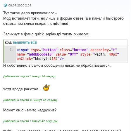
С
08.07.2006 2:04
о
о
Тут такое дело приключилось.
б
Мод вставляет тэги, но лишь в форме
ответ
, а в панели
быстрого
щ
е
ответа
при клике выдает:
undefined
.
н
и
е
Запихнут в фаил quick_replay.tpl таким образом:
КОД:
ВЫДЕЛИТЬ ВСЁ
<input
type
=
"button"
class
=
"button"
accesskey
=
"t"
name
=
"addbbcode18"
value
=
"Off"
style
=
"
width
:
40px
"
onClick
=
"
bbstyle
(
18
)
"
/>
И собственно в самом сообщении никак не обрабатывается.
Добавлено спустя 5 минут 14 секунд:
хотя вроде работал...
Добавлено спустя 11 минут 45 секунд:
Может он с чем-то недружит?
Добавлено спустя 7 минут 42 секунды: