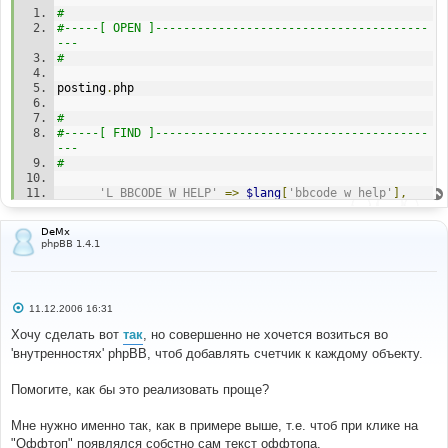
# 
#-----[ OPEN ]---------------------------------------
--- 
# 
posting
.
php 
# 
#-----[ FIND ]---------------------------------------
--- 
# 
'L_BBCODE_W_HELP'
=>
$lang
[
'bbcode_w_help'
],
# 
DeMx
#-----[ AFTER, ADD ]---------------------------------
phpBB 1.4.1
--------- 
# 
'L_BBCODE_T_HELP'
=>
$lang
[
'bbcode_t_help'
],
С
11.12.2006 16:31
о
# 
о
Хочу сделать вот
так
, но совершенно не хочется возиться во
#-----[ OPEN ]---------------------------------------
б
'внутренностях' phpBB, чтоб добавлять счетчик к каждому объекту.
щ
--- 
е
# 
н
Помогите, как бы это реализовать проще?
и
privmsg
.
php 
е
Мне нужно именно так, как в примере выше, т.е. чтоб при клике на
# 
"Оффтоп" появлялся собстно сам текст оффтопа.