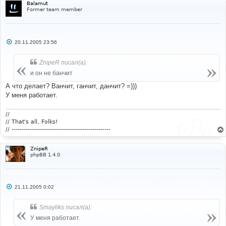
Balamut
Former team member
С
20.11.2005 23:56
о
о
б
ZnipeR писал(а):
щ
е
и он не банчит
н
и
А что делает? Ванчит, ганчит, данчит? =)))
е
У меня работает.
//
// That's all, Folks!
// -------------------------------------------------
ZnipeR
phpBB 1.4.0
С
21.11.2005 0:02
о
о
б
Smayliks писал(а):
щ
е
У меня работает.
н