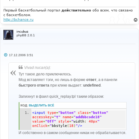
#-----[ FIND ]---------------------------------------
--- 
# 
Первый баскетбольный портал
действительно
обо всем, что связано
с баскетболом.
'L_BBCODE_W_HELP'
=>
$lang
[
'bbcode_w_help'
],
http://bchance.ru
# 
incubus
#-----[ AFTER, ADD ]---------------------------------
phpBB 2.0.1
--------- 
# 
'L_BBCODE_T_HELP'
=>
$lang
[
'bbcode_t_help'
],
С
17.12.2006 3:51
о
о
б
Vivad писал(а):
щ
е
Тут такое дело приключилось.
н
Мод вставляет тэги, но лишь в форме
ответ
, а в панели
и
е
быстрого ответа
при клике выдает:
undefined
.
Запихнут в фаил quick_replay.tpl таким образом:
КОД:
ВЫДЕЛИТЬ ВСЁ
<input
type
=
"button"
class
=
"button"
accesskey
=
"t"
name
=
"addbbcode18"
value
=
"Off"
style
=
"
width
:
40px
"
onClick
=
"
bbstyle
(
18
)
"
/>
И собственно в самом сообщении никак не обрабатывается.