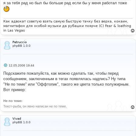
и
я за тебя рад но был бы больше рад если бы у меня работал тоже
е
Как адвокат советую взять самую быструю тачку без верха, кокаин,
магнитафон для особой музыки да рубашки поярче (С) Fear & loathing
in Las Vegas
Petruccio
phpBB 1.0.0
С
12.05.2006 19:44
о
о
Подскажите пожалуйста, как можно сделать так, чтобы перед
б
сообщением, заключенным в тегах
появлялась надпись? Ну типа
щ
е
"Не по теме" или "Оффтопик", такого же цвета только полужирным.
н
Вот пример:
и
е
Не по теме:
Текст-рыба, он явно написан не по теме.
Vivad
phpBB 1.0.0