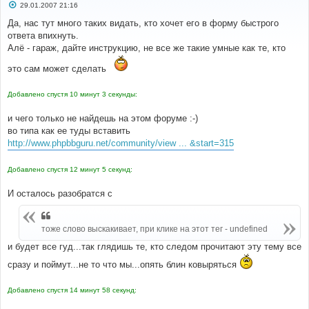
С
29.01.2007 21:16
о
о
Да, нас тут много таких видать, кто хочет его в форму быстрого
б
ответа впихнуть.
щ
е
Алё - гараж, дайте инструкцию, не все же такие умные как те, кто
н
и
это сам может сделать
е
Добавлено спустя 10 минут 3 секунды:
и чего только не найдешь на этом форуме :-)
во типа как ее туды вставить
http://www.phpbbguru.net/community/view ... &start=315
Добавлено спустя 12 минут 5 секунд:
И осталось разобратся с
тоже слово выскакивает, при клике на этот тег - undefined
и будет все гуд...так глядишь те, кто следом прочитают эту тему все
сразу и поймут...не то что мы...опять блин ковыряться
Добавлено спустя 14 минут 58 секунд: