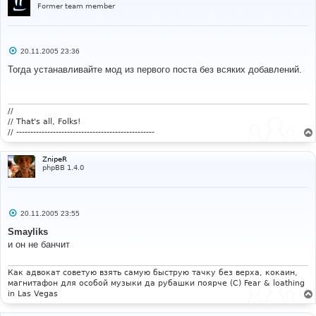
Former team member
С
20.11.2005 23:36
о
о
Тогда устанавливайте мод из первого поста без всяких добавлений.
б
щ
е
н
и
//
е
// That's all, Folks!
// -------------------------------------------------
ZnipeR
phpBB 1.4.0
С
20.11.2005 23:55
о
о
Smayliks
б
и он не банчит
щ
е
н
и
Как адвокат советую взять самую быструю тачку без верха, кокаин,
е
магнитафон для особой музыки да рубашки поярче (С) Fear & loathing
in Las Vegas