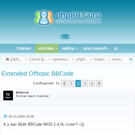
ГЛАВНАЯ
ФОРУМЫ
ФАЙЛЫ
БАЗА ЗНАНИЙ
phpBB Guru
Список форумов
Архивные форумы
phpBB 2.0.x (архив)
Модификация phpBB 2.0.x
Анонсы и поддержка модов для phpBB 2.0.x
Extended Offtopic BBCode
1
2
3
4
Пред.
След.
Сообщений: 52
Balamut
Former team member
С
20.11.2005 23:28
о
о
А у вас Multi BBCode MOD 1.4.0c стоит? =))
б
щ
е