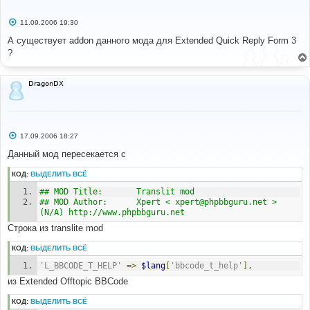
С
11.09.2006 19:30
о
о
А существует addon данного мода для Extended Quick Reply Form 3
б
?
щ
е
н
и
DragonDX
е
С
17.09.2006 18:27
о
о
Данный мод пересекается с
б
щ
КОД:
ВЫДЕЛИТЬ ВСЁ
е
н
## MOD Title: 		Translit mod
и
е
## MOD Author:	 	Xpert < xpert@phpbbguru.net > 
(N/A) http://www.phpbbguru.net 
Строка из translite mod
КОД:
ВЫДЕЛИТЬ ВСЁ
'L_BBCODE_T_HELP'
=>
$lang
[
'bbcode_t_help'
],
из Extended Offtopic BBCode
КОД:
ВЫДЕЛИТЬ ВСЁ