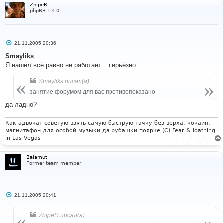
ZnipeR
phpBB 1.4.0
С
21.11.2005 20:36
о
о
Smayliks
б
Я нашёл всё равно не работает... серьёзно...
щ
е
н
Smayliks писал(а):
и
е
занятие форумом для вас противопоказано
да ладно?
Как адвокат советую взять самую быструю тачку без верха, кокаин,
магнитафон для особой музыки да рубашки поярче (С) Fear & loathing
in Las Vegas
Balamut
Former team member
С
21.11.2005 20:41
о
о
б
ZnipeR писал(а):
щ