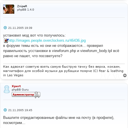
и
е
ZnipeR
phpBB 1.4.0
С
21.11.2005 19:39
о
о
установил мод вот что получилось:
б
http://images.people.overclockers.ru/46436.jpg
щ
е
в форуме темы есть но они не отображаются... проверил
н
правильность усстановки в viewforum.php и viewforum_body.tpl всё
и
е
равно не пашет, что посоветуете?
Как адвокат советую взять самую быструю тачку без верха, кокаин,
магнитафон для особой музыки да рубашки поярче (С) Fear & loathing
in Las Vegas
Xpert
phpBB Guru
С
21.11.2005 19:45
о
о
Вышлите отредактированные файлы мне на почту (в профиле),
б
посмотрим...
щ
е