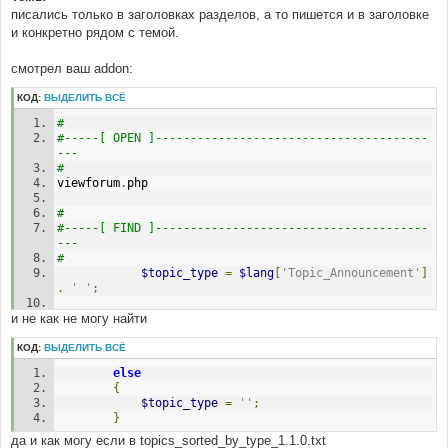
е
писались только в заголовках разделов, а то пишется и в заголовке
и конкретно рядом с темой.
смотрел ваш addon:
КОД:
ВЫДЕЛИТЬ ВСЁ
#
#-----[ OPEN ]---------------------------------------
---
#
viewforum
.
php
#
#-----[ FIND ]---------------------------------------
---
#
$topic_type
=
$lang
[
'Topic_Announcement'
]
.
' '
;
и не как не могу найти
#
#-----[ REPLACE WITH ]-------------------------------
-----------
КОД:
ВЫДЕЛИТЬ ВСЁ
#
else
// $topic_type = 
{
$lang['Topic_Announcement'] . ' ';
$topic_type
=
''
;
}
#
#-----[ FIND ]---------------------------------------
да и как могу если в topics_sorted_by_type_1.1.0.txt