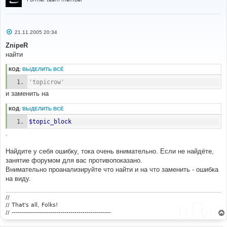
С
21.11.2005 20:34
о
о
ZnipeR
б
найти
щ
е
н
КОД:
ВЫДЕЛИТЬ ВСЁ
и
е
'topicrow'
и заменить на
КОД:
ВЫДЕЛИТЬ ВСЁ
$topic_block
.
Найдите у себя ошибку, тока очень внимательно. Если не найдёте,
занятие форумом для вас противопоказано.
Внимательно проанализируйте что найти и на что заменить - ошибка
на виду.
//
// That's all, Folks!
// -------------------------------------------------