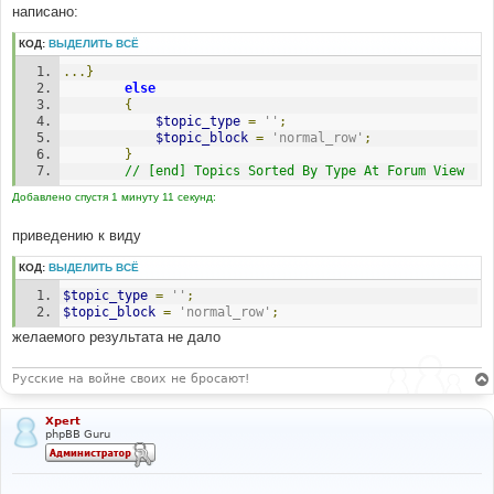
---
написано:
#
$topic_type
=
$lang
[
'Topic_Sticky'
]
.
' 
КОД:
ВЫДЕЛИТЬ ВСЁ
'
;
...}
#
else
#-----[ REPLACE WITH ]-------------------------------
{
-----------
$topic_type
=
''
;
#
$topic_block
=
'normal_row'
;
// $topic_type = $lang['Topic_Sticky'] . 
}
' ';
// [end] Topics Sorted By Type At Forum View
Добавлено спустя 1 минуту 11 секунд:
#
#-----[ FIND ]---------------------------------------
приведению к виду
---
#
КОД:
ВЫДЕЛИТЬ ВСЁ
else
{
$topic_type
=
''
;
$topic_type
=
''
;
$topic_block
=
'normal_row'
;
}
желаемого результата не дало
#
#-----[ REPLACE WITH ]-------------------------------
Русские на войне своих не бросают!
-----------
#
$topic_type
=
''
;
Xpert
phpBB Guru