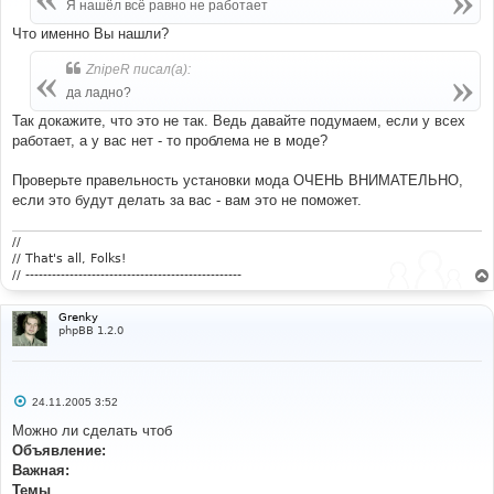
е
Я нашёл всё равно не работает
н
и
Что именно Вы нашли?
е
ZnipeR писал(а):
да ладно?
Так докажите, что это не так. Ведь давайте подумаем, если у всех
работает, а у вас нет - то проблема не в моде?
Проверьте правельность установки мода ОЧЕНЬ ВНИМАТЕЛЬНО,
если это будут делать за вас - вам это не поможет.
//
// That's all, Folks!
// -------------------------------------------------
Grenky
phpBB 1.2.0
С
24.11.2005 3:52
о
о
Можно ли сделать чтоб
б
Объявление:
щ
е
Важная:
н
Темы
и