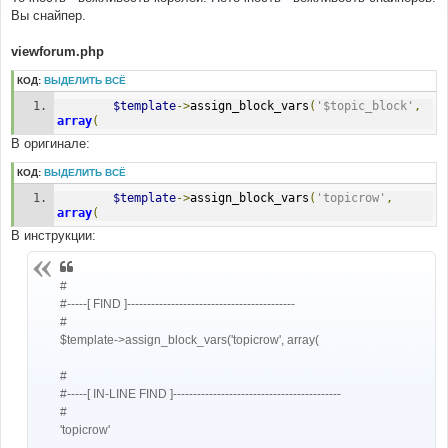
б
Вы снайпер.
щ
е
н
viewforum.php
и
е
КОД:
ВЫДЕЛИТЬ ВСЁ
$template
->
assign_block_vars
(
'$topic_block'
,
array
(
В оригинале:
КОД:
ВЫДЕЛИТЬ ВСЁ
$template
->
assign_block_vars
(
'topicrow'
,
array
(
В инструкции:
#
#-----[ FIND ]------------------------------------------
#
$template->assign_block_vars('topicrow', array(
#
#-----[ IN-LINE FIND ]------------------------------------------
#
'topicrow'