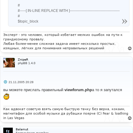
#
#-----[ IN-LINE REPLACE WITH ]------------------------------------------
#
$topic_block
Эксперт - это человек, который избегает мелких ошибок на пути к
грандиозному провалу.
Любая более-менее сложная задача имеет несколько простых,
изящных, лёгких для понимания неправильных решений
ZnipeR
phpBB 1.4.0
С
21.11.2005 20:28
о
о
вы можете прислать правильный
viewforum.php
а то я запутался
б
щ
е
н
и
Как адвокат советую взять самую быструю тачку без верха, кокаин,
е
магнитафон для особой музыки да рубашки поярче (С) Fear & loathing
in Las Vegas
Balamut
Former team member