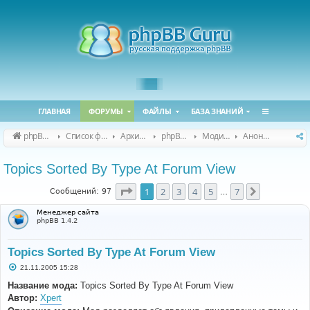
ГЛАВНАЯ
ФОРУМЫ
ФАЙЛЫ
БАЗА ЗНАНИЙ
phpBB Guru
Список форумов
Архивные форумы
phpBB 2.0.x (архив)
Модификация phpBB 2.0.x
Анонсы и поддержка модов для phpBB 2.0.x
Topics Sorted By Type At Forum View
Страница
1
из
7
1
2
3
4
5
7
След.
Сообщений: 97
…
Менеджер сайта
phpBB 1.4.2
Topics Sorted By Type At Forum View
С
21.11.2005 15:28
о
о
Название мода:
Topics Sorted By Type At Forum View
б
Автор:
Xpert
щ
е