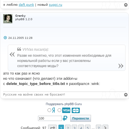
я люблю
daft punk
| новый
sugoi.ru
Grenky
phpBB 1.2.0
С
24.11.2005 11:28
о
о
б
VVVas писал(а):
щ
е
Разве не понятно, что этот изменения необходимые для
н
нормальной работы если у вас установлены
и
е
соответствующие моды?
ато то как раз и ясно
но что означают (что делают) эти addon-ы
с
delete_topic_type_before_title.txt
я разобрался :wink:
Русские на войне своих не бросают!
Поддержать phpBB Guru
Страница
1
из
7
1
2
3
4
5
7
След.
Сообщений: 97
…