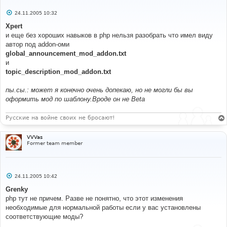
С
24.11.2005 10:32
о
о
Xpert
б
и еще без хороших навыков в php нельзя разобрать что имел виду
щ
е
автор под addon-оми
н
global_announcement_mod_addon.txt
и
е
и
topic_description_mod_addon.txt
пы.сы.: может я конечно очень допекаю, но не могли бы вы
оформить мод по шаблону.Вроде он не Beta
Русские на войне своих не бросают!
VVVas
Former team member
С
24.11.2005 10:42
о
о
Grenky
б
php тут не причем. Разве не понятно, что этот изменения
щ
е
необходимые для нормальной работы если у вас установлены
н
соответствующие моды?
и
е