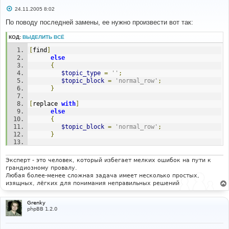
С
24.11.2005 8:02
о
о
По поводу последней замены, ее нужно произвести вот так:
б
щ
КОД:
ВЫДЕЛИТЬ ВСЁ
е
н
[
find
]
и
е
else
{
$topic_type
=
''
;
$topic_block
=
'normal_row'
;
}
[
replace 
with
]
else
{
$topic_block
=
'normal_row'
;
}
$topic_type
=
''
;
Эксперт - это человек, который избегает мелких ошибок на пути к
грандиозному провалу.
Любая более-менее сложная задача имеет несколько простых,
изящных, лёгких для понимания неправильных решений
Grenky
phpBB 1.2.0