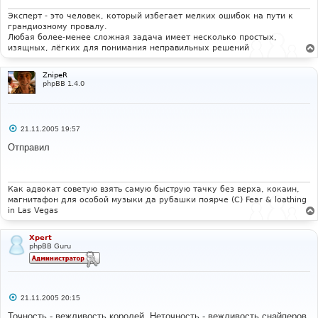
н
и
Эксперт - это человек, который избегает мелких ошибок на пути к
е
грандиозному провалу.
Любая более-менее сложная задача имеет несколько простых,
изящных, лёгких для понимания неправильных решений
ZnipeR
phpBB 1.4.0
С
21.11.2005 19:57
о
о
Отправил
б
щ
е
н
и
Как адвокат советую взять самую быструю тачку без верха, кокаин,
е
магнитафон для особой музыки да рубашки поярче (С) Fear & loathing
in Las Vegas
Xpert
phpBB Guru
С
21.11.2005 20:15
о
о
Точность - вежливость королей. Неточность - вежливость снайперов.