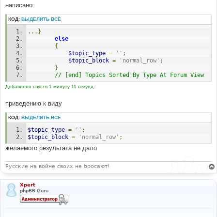
---
написано:
#
$topic_type
=
$lang
[
'Topic_Sticky'
]
.
' 
КОД:
ВЫДЕЛИТЬ ВСЁ
'
;
...}
#
else
#-----[ REPLACE WITH ]-------------------------------
{
-----------
$topic_type
=
''
;
#
$topic_block
=
'normal_row'
;
// $topic_type = $lang['Topic_Sticky'] . 
}
' ';
// [end] Topics Sorted By Type At Forum View
Добавлено спустя 1 минуту 11 секунд:
#
#-----[ FIND ]---------------------------------------
приведению к виду
---
#
КОД:
ВЫДЕЛИТЬ ВСЁ
else
{
$topic_type
=
''
;
$topic_type
=
''
;
$topic_block
=
'normal_row'
;
}
желаемого результата не дало
#
#-----[ REPLACE WITH ]-------------------------------
Русские на войне своих не бросают!
-----------
#
$topic_type
=
''
;
Xpert
phpBB Guru