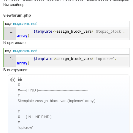
б
Вы снайпер.
щ
е
н
viewforum.php
и
е
КОД:
ВЫДЕЛИТЬ ВСЁ
$template
->
assign_block_vars
(
'$topic_block'
,
array
(
В оригинале:
КОД:
ВЫДЕЛИТЬ ВСЁ
$template
->
assign_block_vars
(
'topicrow'
,
array
(
В инструкции:
#
#-----[ FIND ]------------------------------------------
#
$template->assign_block_vars('topicrow', array(
#
#-----[ IN-LINE FIND ]------------------------------------------
#
'topicrow'