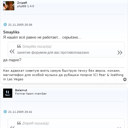
ZnipeR
phpBB 1.4.0
С
21.11.2005 20:36
о
о
Smayliks
б
Я нашёл всё равно не работает... серьёзно...
щ
е
н
Smayliks писал(а):
и
е
занятие форумом для вас противопоказано
да ладно?
Как адвокат советую взять самую быструю тачку без верха, кокаин,
магнитафон для особой музыки да рубашки поярче (С) Fear & loathing
in Las Vegas
Balamut
Former team member
С
21.11.2005 20:41
о
о
б
ZnipeR писал(а):
щ