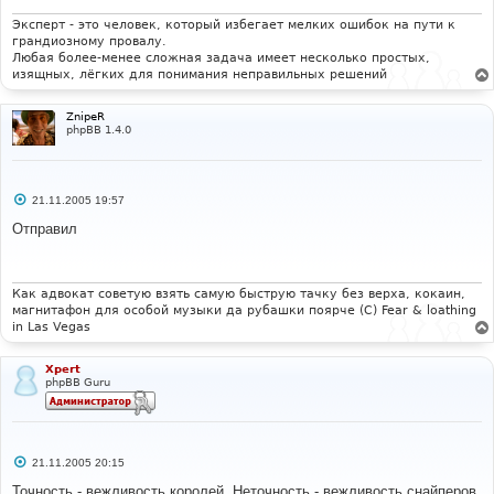
н
и
Эксперт - это человек, который избегает мелких ошибок на пути к
е
грандиозному провалу.
Любая более-менее сложная задача имеет несколько простых,
изящных, лёгких для понимания неправильных решений
ZnipeR
phpBB 1.4.0
С
21.11.2005 19:57
о
о
Отправил
б
щ
е
н
и
Как адвокат советую взять самую быструю тачку без верха, кокаин,
е
магнитафон для особой музыки да рубашки поярче (С) Fear & loathing
in Las Vegas
Xpert
phpBB Guru
С
21.11.2005 20:15
о
о
Точность - вежливость королей. Неточность - вежливость снайперов.