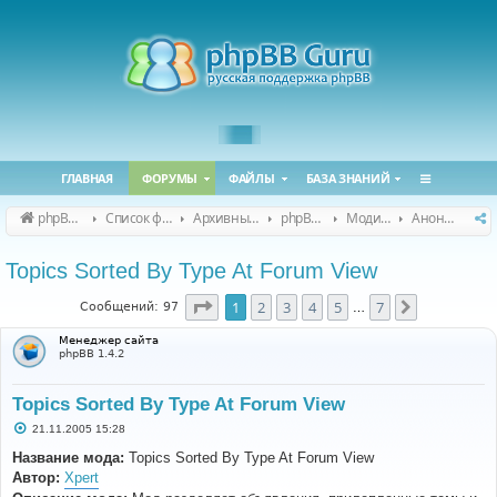
ГЛАВНАЯ
ФОРУМЫ
ФАЙЛЫ
БАЗА ЗНАНИЙ
phpBB Guru
Список форумов
Архивные форумы
phpBB 2.0.x (архив)
Модификация phpBB 2.0.x
Анонсы и поддержка модов для phpBB 2.0.x
Topics Sorted By Type At Forum View
Страница
1
из
7
1
2
3
4
5
7
След.
Сообщений: 97
…
Менеджер сайта
phpBB 1.4.2
Topics Sorted By Type At Forum View
С
21.11.2005 15:28
о
о
Название мода:
Topics Sorted By Type At Forum View
б
Автор:
Xpert
щ
е