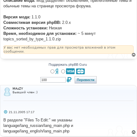
Описание мода:
Мод разделяет объявления, прилепленные темы и
н
обычные темы на странице просмотра форума.
и
е
Версия мода:
1.1.0
Совместимая версия phpBB:
2.0.x
Cложность установки:
Низкая
Время, необходимое для установки:
~ 5 минут
topics_sorted_by_type_1.1.0.zip
У вас нет необходимых прав для просмотра вложений в этом
сообщении.
Поддержать phpBB Guru
MAzZY
Бывший член :)
С
21.11.2005 17:17
о
о
В разделе "Files To Edit:" не указаны
б
language/lang_russian/lang_main.php и
щ
е
language/lang_english/lang_main.php
н