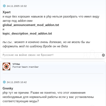
С
24.11.2005 10:32
о
о
Xpert
б
и еще без хороших навыков в php нельзя разобрать что имел виду
щ
е
автор под addon-оми
н
global_announcement_mod_addon.txt
и
е
и
topic_description_mod_addon.txt
пы.сы.: может я конечно очень допекаю, но не могли бы вы
оформить мод по шаблону.Вроде он не Beta
Русские на войне своих не бросают!
VVVas
Former team member
С
24.11.2005 10:42
о
о
Grenky
б
php тут не причем. Разве не понятно, что этот изменения
щ
е
необходимые для нормальной работы если у вас установлены
н
соответствующие моды?
и
е