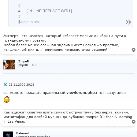
#
#-----[ IN-LINE REPLACE WITH ]------------------------------------------
#
$topic_block
Эксперт - это человек, который избегает мелких ошибок на пути к
грандиозному провалу.
Любая более-менее сложная задача имеет несколько простых,
изящных, лёгких для понимания неправильных решений
ZnipeR
phpBB 1.4.0
С
21.11.2005 20:28
о
о
вы можете прислать правильный
viewforum.php
а то я запутался
б
щ
е
н
и
Как адвокат советую взять самую быструю тачку без верха, кокаин,
е
магнитафон для особой музыки да рубашки поярче (С) Fear & loathing
in Las Vegas
Balamut
Former team member