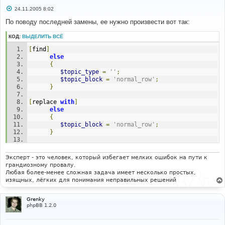
С
24.11.2005 8:02
о
о
По поводу последней замены, ее нужно произвести вот так:
б
щ
КОД:
ВЫДЕЛИТЬ ВСЁ
е
н
[
find
]
и
е
else
{
$topic_type
=
''
;
$topic_block
=
'normal_row'
;
}
[
replace 
with
]
else
{
$topic_block
=
'normal_row'
;
}
$topic_type
=
''
;
Эксперт - это человек, который избегает мелких ошибок на пути к
грандиозному провалу.
Любая более-менее сложная задача имеет несколько простых,
изящных, лёгких для понимания неправильных решений
Grenky
phpBB 1.2.0