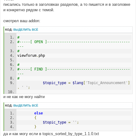
е
писались только в заголовках разделов, а то пишется и в заголовке
и конкретно рядом с темой.
смотрел ваш addon:
КОД:
ВЫДЕЛИТЬ ВСЁ
#
#-----[ OPEN ]---------------------------------------
---
#
viewforum
.
php
#
#-----[ FIND ]---------------------------------------
---
#
$topic_type
=
$lang
[
'Topic_Announcement'
]
.
' '
;
и не как не могу найти
#
#-----[ REPLACE WITH ]-------------------------------
-----------
КОД:
ВЫДЕЛИТЬ ВСЁ
#
else
// $topic_type = 
{
$lang['Topic_Announcement'] . ' ';
$topic_type
=
''
;
}
#
#-----[ FIND ]---------------------------------------
да и как могу если в topics_sorted_by_type_1.1.0.txt