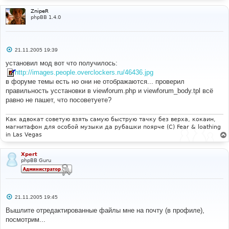
и
е
ZnipeR
phpBB 1.4.0
С
21.11.2005 19:39
о
о
установил мод вот что получилось:
б
http://images.people.overclockers.ru/46436.jpg
щ
е
в форуме темы есть но они не отображаются... проверил
н
правильность усстановки в viewforum.php и viewforum_body.tpl всё
и
е
равно не пашет, что посоветуете?
Как адвокат советую взять самую быструю тачку без верха, кокаин,
магнитафон для особой музыки да рубашки поярче (С) Fear & loathing
in Las Vegas
Xpert
phpBB Guru
С
21.11.2005 19:45
о
о
Вышлите отредактированные файлы мне на почту (в профиле),
б
посмотрим...
щ
е