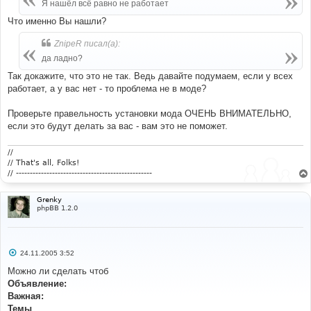
е
Я нашёл всё равно не работает
н
и
Что именно Вы нашли?
е
ZnipeR писал(а):
да ладно?
Так докажите, что это не так. Ведь давайте подумаем, если у всех
работает, а у вас нет - то проблема не в моде?
Проверьте правельность установки мода ОЧЕНЬ ВНИМАТЕЛЬНО,
если это будут делать за вас - вам это не поможет.
//
// That's all, Folks!
// -------------------------------------------------
Grenky
phpBB 1.2.0
С
24.11.2005 3:52
о
о
Можно ли сделать чтоб
б
Объявление:
щ
е
Важная:
н
Темы
и