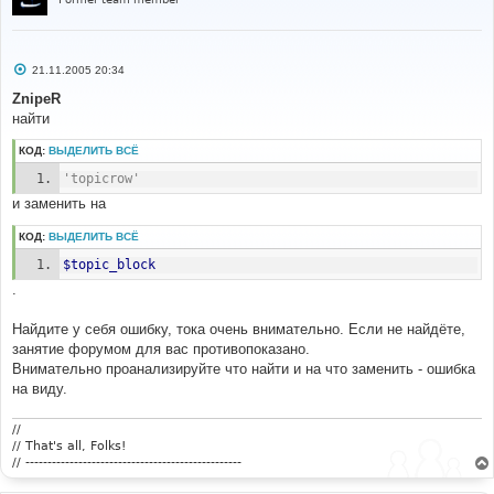
С
21.11.2005 20:34
о
о
ZnipeR
б
найти
щ
е
н
КОД:
ВЫДЕЛИТЬ ВСЁ
и
е
'topicrow'
и заменить на
КОД:
ВЫДЕЛИТЬ ВСЁ
$topic_block
.
Найдите у себя ошибку, тока очень внимательно. Если не найдёте,
занятие форумом для вас противопоказано.
Внимательно проанализируйте что найти и на что заменить - ошибка
на виду.
//
// That's all, Folks!
// -------------------------------------------------