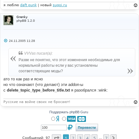
я люблю
daft punk
| новый
sugoi.ru
Grenky
phpBB 1.2.0
С
24.11.2005 11:28
о
о
б
VVVas писал(а):
щ
е
Разве не понятно, что этот изменения необходимые для
н
нормальной работы если у вас установлены
и
е
соответствующие моды?
ато то как раз и ясно
но что означают (что делают) эти addon-ы
с
delete_topic_type_before_title.txt
я разобрался :wink:
Русские на войне своих не бросают!
Поддержать phpBB Guru
Страница
1
из
7
1
2
3
4
5
7
След.
Сообщений: 97
…