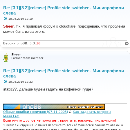
Re: [3.1][3.2][release] Profile side switcher - Минипрофили
слева
С
18.05.2019 12:19
о
о
Sheer
, т.к. я привязал форум к cloudflare, подозреваю, что проблема
б
может быть из-за этого.
щ
е
н
и
Версия phpBB: 3.3.
16
е
Sheer
Former team member
Re: [3.1][3.2][release] Profile side switcher - Минипрофили
слева
С
18.05.2019 12:23
о
о
static77
, дальше будем гадать на кофейной гуще?
б
щ
е
н
и
е
Общие ошибки новичков (07.11.2005)
&
Как задавать вопросы
Мини FAQ
Если ничто другое не помогает, прочтите, наконец, инструкцию!
"Никакая инструкция не может перечислить всех обязанностей должностного лица,
предусмотреть все отдельные случаи и дать вперёд соответствующие указания, а