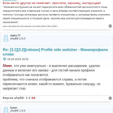
Если ничто другое не помогает, прочтите, наконец, инструкцию!
"Никакая инструкция не может перечислить всех обязанностей должностного лица,
предусмотреть все отдельные случаи и дать вперёд соответствующие указания, а
поэтому господа инженеры должны проявить инициативу и, руководствуясь знаниями
своей специальности и пользой дела, принять все усилия для оправдания своего
назначения".
Циркуляр Морского технического комитета №15 от 29.11.1910 г.
static77
phpBB 2.0.0
Re: [3.1][3.2][release] Profile side switcher - Минипрофили
слева
С
18.05.2019 18:52
о
о
Sheer
, это уже неактуально - я выключил расширение, удалил
б
данные и включил его заново - для гостей начали профили
щ
е
отображаться как полагается.
н
проблема, что сначала отображаются справа, а потом
и
е
переключаются влево. какой-то момент, буквально секунду, но
напрягает глаз
Версия phpBB: 3.3.
16
tyson
phpBB 1.0.0