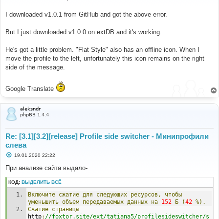
б
щ
е
I downloaded v1.0.1 from GitHub and got the above error.
н
и
е
But I just downloaded v1.0.0 on extDB and it's working.
He's got a little problem. "Flat Style" also has an offline icon. When I
move the profile to the left, unfortunately this icon remains on the right
side of the message.
Google Translate
aleksndr
phpBB 1.4.4
Re: [3.1][3.2][release] Profile side switcher - Минипрофили
слева
С
19.01.2020 22:22
о
о
При анализе сайта выдало-
б
щ
КОД:
ВЫДЕЛИТЬ ВСЁ
е
н
Включите
сжатие
для
следующих
ресурсов,
чтобы
и
е
уменьшить
объем
передаваемых
данных
на
152
Б
(
42
%).
Сжатие
страницы
http
:
//foxtor.site/ext/tatiana5/profilesideswitcher/s