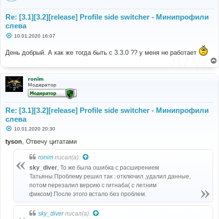
Re: [3.1][3.2][release] Profile side switcher - Минипрофили
слева
С
10.01.2020 16:07
о
о
День добрый. А как же тогда быть с 3.3.0 ?? у меня не работает
б
щ
е
н
и
ronim
е
Модератор
Re: [3.1][3.2][release] Profile side switcher - Минипрофили
слева
С
10.01.2020 20:30
о
о
tyson
, Отвечу цитатами
б
щ
ronim
писал(а):
е
н
sky_diver
, То же была ошибка с расширением
и
е
Татьяны.Проблему решил так : отключил ,удалил данные,
потом перезалил версию с гитнаба( с летним
фиксом).После этого встало без проблем.
sky_diver
писал(а):