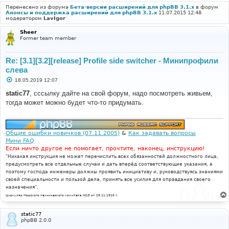
Перенесено из форума
Бета-версии расширений для phpBB 3.1.x
в форум
Анонсы и поддержка расширений для phpBB 3.1.x
11.07.2015 12:48
модератором
LavIgor
Sheer
Former team member
Re: [3.1][3.2][release] Profile side switcher - Минипрофили
слева
С
18.05.2019 12:07
о
о
static77
, сссылку дайте на свой форум, надо посмотреть живьем,
б
тогда может можно будет что-то придумать.
щ
е
н
и
е
Общие ошибки новичков (07.11.2005)
&
Как задавать вопросы
Мини FAQ
Если ничто другое не помогает, прочтите, наконец, инструкцию!
"Никакая инструкция не может перечислить всех обязанностей должностного лица,
предусмотреть все отдельные случаи и дать вперёд соответствующие указания, а
поэтому господа инженеры должны проявить инициативу и, руководствуясь знаниями
своей специальности и пользой дела, принять все усилия для оправдания своего
назначения".
Циркуляр Морского технического комитета №15 от 29.11.1910 г.
static77
phpBB 2.0.0