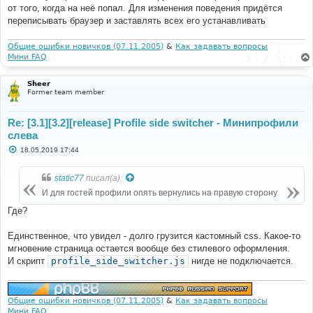
б
от того, когда на неё попал. Для изменения поведения придётся
щ
е
переписывать браузер и заставлять всех его устанавливать
н
и
е
Общие ошибки новичков (07.11.2005)
&
Как задавать вопросы
Мини FAQ
Sheer
Former team member
Re: [3.1][3.2][release] Profile side switcher - Минипрофили
слева
С
18.05.2019 17:44
о
о
б
static77
писал(а):
щ
е
И для гостей профили опять вернулись на правую сторону
н
и
Где?
е
Единственное, что увидел - долго грузится кастомный css. Какое-то
мгновение страница остается вообще без стилевого оформления.
И скрипт
profile_side_switcher.js
нигде не подключается.
Общие ошибки новичков (07.11.2005)
&
Как задавать вопросы
Мини FAQ