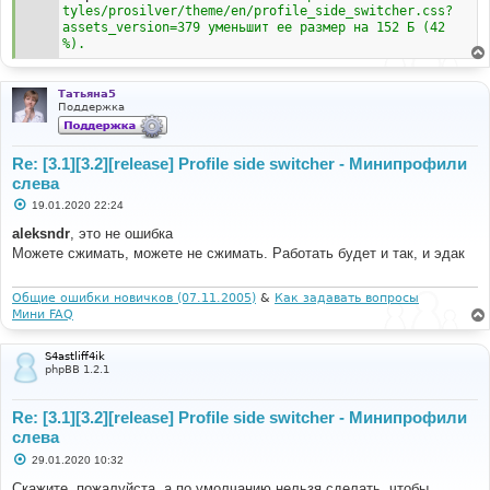
tyles/prosilver/theme/en/profile_side_switcher.css?
assets_version=379 уменьшит ее размер на 152 Б (42 
%).
Татьяна5
Поддержка
Re: [3.1][3.2][release] Profile side switcher - Минипрофили
слева
С
19.01.2020 22:24
о
о
aleksndr
, это не ошибка
б
Можете сжимать, можете не сжимать. Работать будет и так, и эдак
щ
е
н
и
Общие ошибки новичков (07.11.2005)
&
Как задавать вопросы
е
Мини FAQ
S4astliff4ik
phpBB 1.2.1
Re: [3.1][3.2][release] Profile side switcher - Минипрофили
слева
С
29.01.2020 10:32
о
о
Скажите, пожалуйста, а по умолчанию нельзя сделать, чтобы