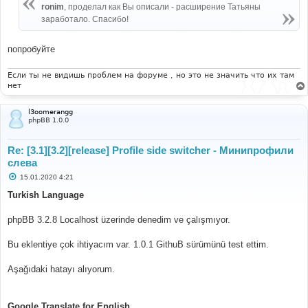
ronim
, проделал как Вы описали - расширение Татьяны
заработало. Спасибо!
попробуйте
Если ты не видишь проблем на форуме , но это не значить что их там
нет
l3oomerangg
phpBB 1.0.0
Re: [3.1][3.2][release] Profile side switcher - Минипрофили
слева
С
15.01.2020 4:21
о
о
Turkish Language
б
щ
е
phpBB 3.2.8 Localhost üzerinde denedim ve çalışmıyor.
н
и
е
Bu eklentiye çok ihtiyacım var. 1.0.1 GithuB sürümünü test ettim.
Aşağıdaki hatayı alıyorum.
Google Translate for English