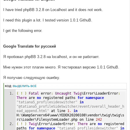
I have tried phpBB 3.2.8 on Localhost and it does not work.
I need this plugin a lot. I tested version 1.0.1 GithuB.
I get the following error.
Google Translate for русский
Я пробовал phpBB 3.2.8 на localhost, и он не работает.
Мне нужен этот плагин много. Я тестировал версию 1.0.1 GithuB.
Я получаю следующую ошибку.
КОД:
ВЫДЕЛИТЬ ВСЁ
(
!
)
Fatal
 error
:
Uncaught
Twig
\Error\LoaderError
:
There
 are 
no
 registered paths 
for
namespace
"tatiana5_profilesideswitcher"
in
"@tatiana5_profileSideSwitcher/event/overall_header_h
ead_append.html"
 at line 
1.
in
H
:
\WampServerx64\www\YEDEK20200108\vendor\twig\twig\s
rc\Loader\FilesystemLoader
.
php on line 
242
(
!
)
Twig
\Error\LoaderError
:
There
 are 
no
 registered 
paths 
for
namespace
"tatiana5_profilesideswitcher"
in