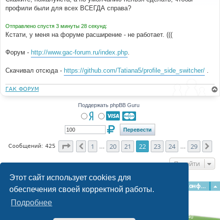
б
профили были для всех ВСЕГДА справа?
щ
е
н
Отправлено спустя 3 минуты 28 секунд:
и
е
Кстати, у меня на форуме расширение - не работает. (((
Форум -
http://www.gac-forum.ru/index.php
.
Скачивал отсюда -
https://github.com/Tatiana5/profile_side_switcher/
.
ГАК ФОРУМ
Поддержать phpBB Guru
Страница
22
из
29
1
20
21
22
23
24
29
Пред.
Сл
Сообщений: 425
…
…
Перейти
Этот сайт использует cookies для
Главная
Форумы
Наша команда
О команде
Конфиденциальность
обеспечения своей корректной работы.
Подробнее
Time: 0.279s
| Peak Memory Usage: 3.11 МБ | GZIP: Off |
Queries: 40