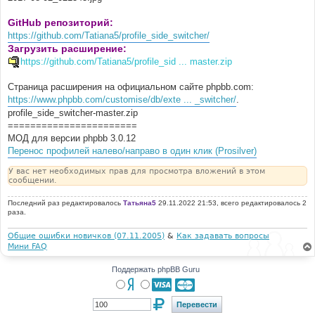
GitHub репозиторий:
https://github.com/Tatiana5/profile_side_switcher/
Загрузить расширение:
https://github.com/Tatiana5/profile_sid ... master.zip
Страница расширения на официальном сайте phpbb.com:
https://www.phpbb.com/customise/db/exte ... _switcher/
.
profile_side_switcher-master.zip
=======================
МОД для версии phpbb 3.0.12
Перенос профилей налево/направо в один клик (Prosilver)
У вас нет необходимых прав для просмотра вложений в этом
сообщении.
Последний раз редактировалось
Татьяна5
29.11.2022 21:53, всего редактировалось 2
раза.
Общие ошибки новичков (07.11.2005)
&
Как задавать вопросы
Мини FAQ
Поддержать phpBB Guru