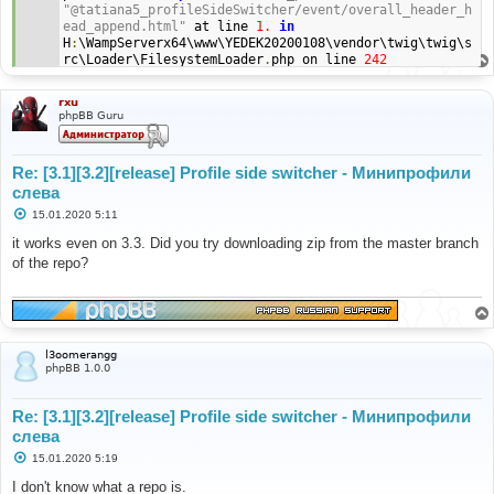
"@tatiana5_profileSideSwitcher/event/overall_header_h
ead_append.html"
 at line 
1.
in
H
:
\WampServerx64\www\YEDEK20200108\vendor\twig\twig\s
rc\Loader\FilesystemLoader
.
php on line 
242
Call
Stack
#	Time	Memory	Function	Location
rxu
1
0.0020
409640
{
main
}(
)
...
\index
.
php
:
0
phpBB Guru
2
4.4553
7465784
	page_footer
(
)
...
\index
.
php
:
257
3
4.8903
9042504
	phpbb\template\twig\twig
-
>
display
(
)
...
\functions
.
php
:
4806
Re: [3.1][3.2][release] Profile side switcher - Минипрофили
4
4.8923
9075240
	phpbb\template\twig\environment
-
слева
>
display
(
)
...
\twig
.
php
:
317
5
4.8923
9075240
	phpbb\template\twig\environment
-
С
15.01.2020 5:11
>
display_with_assets
(
)
...
\environment
.
php
:
194
о
о
6
4.8923
9075728
	phpbb\template\twig\environment
-
it works even on 3.3. Did you try downloading zip from the master branch
б
>
render
(
)
...
\environment
.
php
:
224
of the repo?
щ
7
5.0883
9434288
Twig
\TemplateWrapper
->
render
(
)
е
...
\Environment
.
php
:
384
н
и
8
5.0883
9434288
е
	__TwigTemplate_9a1e74fc338d796fd3c0fe504a3faf97f3
49d083fa9fc18611f70ec782c02c04
->
render
(
)
l3oomerangg
...
\TemplateWrapper
.
php
:
47
phpBB 1.0.0
Re: [3.1][3.2][release] Profile side switcher - Минипрофили
слева
С
15.01.2020 5:19
о
о
I don't know what a repo is.