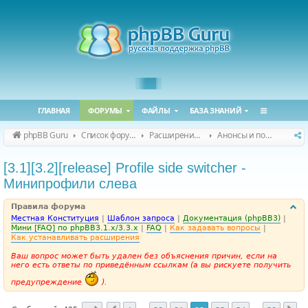
ГЛАВНАЯ
ФОРУМЫ
ФАЙЛЫ
БАЗА ЗНАНИЙ
phpBB Guru
Список форумов
Расширения phpBB
Анонсы и поддержка расширений для phpBB
[3.1][3.2][release] Profile side switcher -
Минипрофили слева
Правила форума
Местная Конституция
|
Шаблон запроса
|
Документация (phpBB3)
|
Мини [FAQ] по phpBB3.1.x/3.3.x
|
FAQ
|
Как задавать вопросы
|
Как устанавливать расширения
Ваш вопрос может быть удален без объяснения причин, если на
него есть ответы по приведённым ссылкам (а вы рискуете получить
предупреждение
).