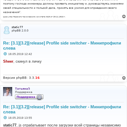
поэтому господа инженеры должны проявить инициативу и, руководствуясь знаниями
своей специальности и пользой дела, принять все усилия для оправдания своего
назначения".
Циркуляр Морского технического комитета №15 от 29.11.1910 г.
static77
phpBB 2.0.0
Re: [3.1][3.2][release] Profile side switcher - Минипрофили
слева
С
18.05.2019 12:42
о
о
Sheer
, скинул в личку
б
щ
е
н
и
Версия phpBB: 3.3.
16
е
Татьяна5
Поддержка
Re: [3.1][3.2][release] Profile side switcher - Минипрофили
слева
С
18.05.2019 13:55
о
о
static77
, js отрабатывает после загрузки всей страницы независимо