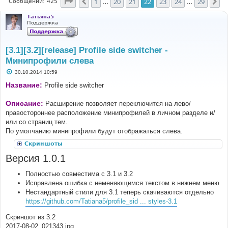
Страница
22
из
29
1
20
21
22
23
24
29
Пред.
Сл
Сообщений: 425
…
…
Татьяна5
Поддержка
[3.1][3.2][release] Profile side switcher -
Минипрофили слева
С
30.10.2014 10:59
о
о
Название:
Profile side switcher
б
щ
е
Описание:
Расширение позволяет переключится на лево/
н
правостороннее расположение минипрофилей в личном разделе и/
и
е
или со страниц тем.
По умолчанию минипрофили будут отображаться слева.
Скриншоты
Версия 1.0.1
Полностью совместима с 3.1 и 3.2
Исправлена ошибка с неменяющимся текстом в нижнем меню
Нестандартный стили для 3.1 теперь скачиваются отдельно
https://github.com/Tatiana5/profile_sid ... styles-3.1
Скриншот из 3.2
2017-08-02_021343.jpg