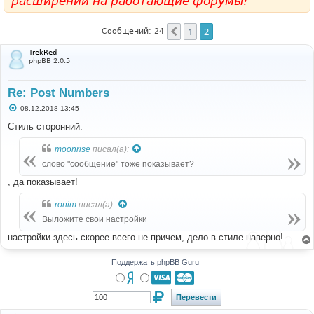
расширений на работающие форумы!
1
2
Пред.
Сообщений: 24
TrekRed
phpBB 2.0.5
Re: Post Numbers
С
08.12.2018 13:45
о
о
Стиль сторонний.
б
щ
moonrise
писал(а):
е
н
слово "сообщение" тоже показывает?
и
е
, да показывает!
ronim
писал(а):
Выложите свои настройки
настройки здесь скорее всего не причем, дело в стиле наверно!
Поддержать phpBB Guru