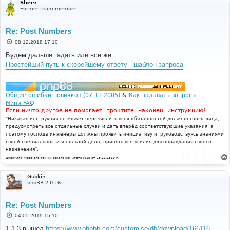
Sheer
Former team member
Re: Post Numbers
С
08.12.2018 17:10
о
о
Будем дальше гадать или все же
б
Простейший путь к скорейшему ответу - шаблон запроса
щ
е
н
и
е
Общие ошибки новичков (07.11.2005)
&
Как задавать вопросы
Мини FAQ
Если ничто другое не помогает, прочтите, наконец, инструкцию!
"Никакая инструкция не может перечислить всех обязанностей должностного лица,
предусмотреть все отдельные случаи и дать вперёд соответствующие указания, а
поэтому господа инженеры должны проявить инициативу и, руководствуясь знаниями
своей специальности и пользой дела, принять все усилия для оправдания своего
назначения".
Циркуляр Морского технического комитета №15 от 29.11.1910 г.
Gubkin
phpBB 2.0.16
Re: Post Numbers
С
04.05.2019 15:10
о
о
1.1.3 вышел
https://www.phpbb.com/customise/db/download/166116