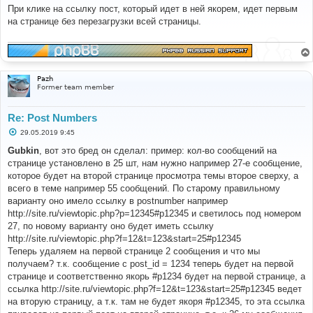
о
При клике на ссылку пост, который идет в ней якорем, идет первым
б
на странице без перезагрузки всей страницы.
щ
е
н
и
е
Pazh
Former team member
Re: Post Numbers
С
29.05.2019 9:45
о
о
Gubkin
, вот это бред он сделал: пример: кол-во сообщений на
б
странице установлено в 25 шт, нам нужно например 27-е сообщение,
щ
е
которое будет на второй странице просмотра темы второе сверху, а
н
всего в теме например 55 сообщений. По старому правильному
и
е
варианту оно имело ссылку в postnumber например
http://site.ru/viewtopic.php?p=12345#p12345 и светилось под номером
27, по новому варианту оно будет иметь ссылку
http://site.ru/viewtopic.php?f=12&t=123&start=25#p12345
Теперь удаляем на первой странице 2 сообщения и что мы
получаем? т.к. сообщение с post_id = 1234 теперь будет на первой
странице и соответственно якорь #p1234 будет на первой странице, а
ссылка http://site.ru/viewtopic.php?f=12&t=123&start=25#p12345 ведет
на вторую страницу, а т.к. там не будет якоря #p12345, то эта ссылка