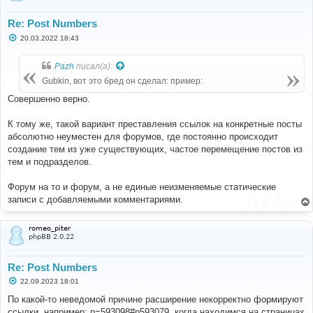
Re: Post Numbers
С
20.03.2022 18:43
о
о
б
Pazh
писал(а):
щ
е
Gubkin, вот это бред он сделал: пример:
н
и
Совершенно верно.
е
К тому же, такой вариант преставления ссылок на конкретные посты
абсолютно неуместен для форумов, где постоянно происходит
создание тем из уже существующих, частое перемещение постов из
тем и подразделов.
Форум на то и форум, а не единые неизменяемые статические
записи с добавляемыми комментариями.
romeo_piter
phpBB 2.0.22
Re: Post Numbers
С
22.09.2023 18:01
о
о
По какой-то неведомой причине расширение некорректно формируют
б
ссылки, например: p=593098#p593079, когда находимся на страницах