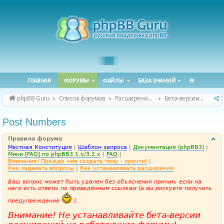
ГЛАВНАЯ
ФОРУМЫ
ФАЙЛЫ
БАЗА ЗНАНИЙ
phpBB Guru
Список форумов
Расширения phpBB
Бета-версии расширений для phpBB
Post Numbers
Правила форума
Местная Конституция
|
Шаблон запроса
|
Документация (phpBB3)
|
Мини [FAQ] по phpBB3.1.x/3.2.x
|
FAQ
|
Внимание! Прежде чем создать тему - прочти!
|
Как задавать вопросы
|
Как устанавливать расширения
Ваш вопрос может быть удален без объяснения причин, если на
него есть ответы по приведённым ссылкам (а вы рискуете получить
предупреждение
).
Внимание! Не устанавливайте бета-версии