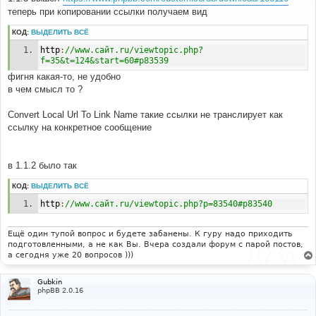
б
теперь при копировании ссылки получаем вид
щ
е
н
КОД:
ВЫДЕЛИТЬ ВСЁ
и
е
http
:
//www.сайт.ru/viewtopic.php?
f=35&t=124&start=60#p83539
фигня какая-то, не удобно
в чем смысл то ?
Convert Local Url To Link Name такие ссылки не транслирует как
ссылку на конкретное сообщение
в 1.1.2 было так
КОД:
ВЫДЕЛИТЬ ВСЁ
http
:
//www.сайт.ru/viewtopic.php?p=83540#p83540
Ещё один тупой вопрос и будете забанены. К гуру надо приходить
подготовленными, а не как Вы. Вчера создали форум с парой постов,
а сегодня уже 20 вопросов )))
Gubkin
phpBB 2.0.16