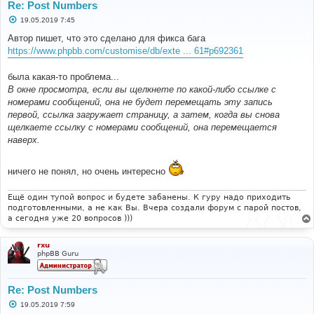
Re: Post Numbers
С
19.05.2019 7:45
о
о
Автор пишет, что это сделано для фикса бага
б
https://www.phpbb.com/customise/db/exte ... 61#p692361
щ
е
н
была какая-то проблема...
и
е
В окне просмотра, если вы щелкнете по какой-либо ссылке с
номерами сообщений, она не будет перемещать эту запись
первой, ссылка загружает страницу, а затем, когда вы снова
щелкаете ссылку с номерами сообщений, она перемещается
наверх.
ничего не понял, но очень интересно
Ещё один тупой вопрос и будете забанены. К гуру надо приходить
подготовленными, а не как Вы. Вчера создали форум с парой постов,
а сегодня уже 20 вопросов )))
rxu
phpBB Guru
Re: Post Numbers
С
19.05.2019 7:59
о