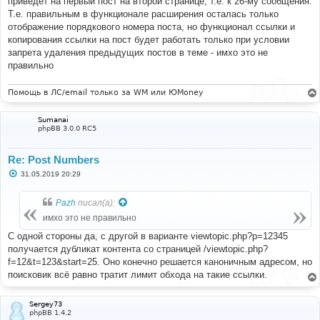
приведет на первый пост на второй странице, т.е. к 26-му сообщения.
Т.е. правильным в функционале расширения осталась только
отображение порядкового номера поста, но функционал ссылки и
копирования ссылки на пост будет работать только при условии
запрета удаления предыдущих постов в теме - имхо это не
правильно
Помощь в ЛС/email только за WM или ЮMoney
Sumanai
phpBB 3.0.0 RC5
Re: Post Numbers
С
31.05.2019 20:29
о
о
б
Pazh
писал(а):
щ
е
имхо это не правильно
н
и
С одной стороны да, с другой в варианте viewtopic.php?p=12345
е
получается дубликат контента со страницей /viewtopic.php?
f=12&t=123&start=25. Оно конечно решается каноничным адресом, но
поисковик всё равно тратит лимит обхода на такие ссылки.
Sergey73
phpBB 1.4.2