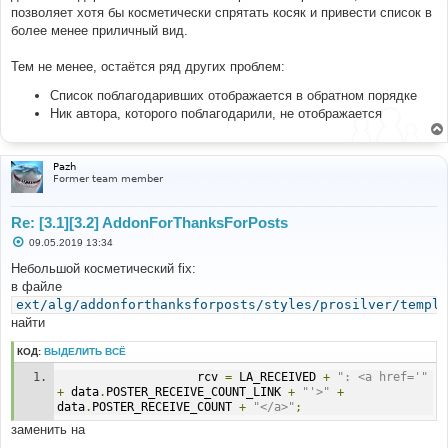
е
позволяет хотя бы косметически спрятать косяк и привести список в
н
более менее приличный вид.
и
е
Тем не менее, остаётся ряд других проблем:
Список поблагодаривших отображается в обратном порядке
Ник автора, которого поблагодарили, не отображается
Pazh
Former team member
Re: [3.1][3.2] AddonForThanksForPosts
С
09.05.2019 13:34
о
о
Небольшой косметический fix:
б
в файле
щ
е
ext/alg/addonforthanksforposts/styles/prosilver/templa
н
найти
и
е
КОД:
ВЫДЕЛИТЬ ВСЁ
                    rcv 
=
 LA_RECEIVED 
+
": <a href='"
+
 data
.
POSTER_RECEIVE_COUNT_LINK 
+
"'>"
+
data
.
POSTER_RECEIVE_COUNT 
+
"</a>"
;
заменить на