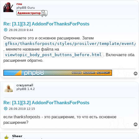
rxu
phpBB Guru
Re: [3.1][3.2] AddonForThanksForPosts
С
28.09.2019 9:44
о
о
Отключаете это и основное расширение. Затем
б
gfksx/thanksforposts/styles/prosilver/template/event/v
щ
е
, меняете название файла на
н
viewtopic_body_post_buttons_before.html
. Включаете оба
и
е
расширения обратно.
crazysmall
phpBB 1.4.2
Re: [3.1][3.2] AddonForThanksForPosts
С
28.09.2019 12:15
о
о
если thanksforposts - это расширение, то что есть основное
б
расширение?
щ
е
н
и
Sheer
е