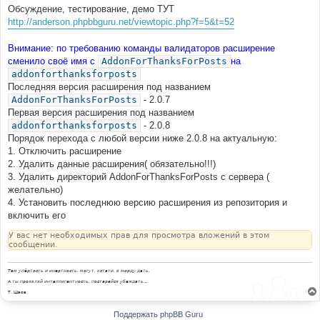
Обсуждение, тестирование, демо ТУТ
http://anderson.phpbbguru.net/viewtopic.php?f=5&t=52
Внимание: по требованию команды валидаторов расширение
сменило своё имя с
AddonForThanksForPosts
на
addonforthanksforposts
Последняя версия расширения под названием
AddonForThanksForPosts
- 2.0.7
Первая версия расширения под названием
addonforthanksforposts
- 2.0.8
Порядок перехода с любой версии ниже 2.0.8 на актуальную:
1. Отключить расширение
2. Удалить данные расширения( обязательно!!!)
3. Удалить директорий AddonForThanksForPosts с сервера (
желательно)
4. Установить последнюю версию расширения из репозитория и
включить его
У вас нет необходимых прав для просмотра вложений в этом
сообщении.
Там упёртость и инертность, могут, кстати, в морду дать.
А ты проявляй интеллигентность, постарайся убеждать...
Т. Шаов
Поддержать phpBB Guru