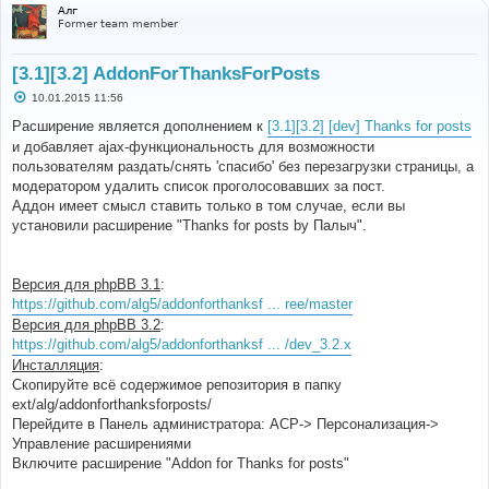
Алг
Former team member
[3.1][3.2] AddonForThanksForPosts
С
10.01.2015 11:56
о
о
Расширение является дополнением к
[3.1][3.2] [dev] Thanks for posts
б
и добавляет ajax-функциональность для возможности
щ
е
пользователям раздать/снять 'спасибо' без перезагрузки страницы, а
н
модератором удалить список проголосовавших за пост.
и
е
Аддон имеет смысл ставить только в том случае, если вы
установили расширение "Thanks for posts by Палыч".
Версия для phpBB 3.1
:
https://github.com/alg5/addonforthanksf ... ree/master
Версия для phpBB 3.2
:
https://github.com/alg5/addonforthanksf ... /dev_3.2.x
Инсталляция
:
Скопируйте всё содержимое репозитория в папку
ext/alg/addonforthanksforposts/
Перейдите в Панель администратора: АСР-> Персонализация->
Управление расширениями
Включите расширение "Addon for Thanks for posts"