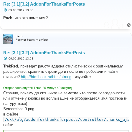
Re: [3.1][3.2] AddonForThanksForPosts
С
09.05.2019 13:50
о
о
Pazh
, что это поменяет?
б
щ
е
н
и
Pazh
е
Former team member
Re: [3.1][3.2] AddonForThanksForPosts
С
09.05.2019 13:53
о
о
TrekRed
, приведет работу аддона стилистически к оригинальному
б
расширению. сравнить строки до и после не пробовали и найти
щ
е
отличие?
http://htmlbook.ru/html/strong
- изучайте
н
и
е
Отправлено спустя 1 час 26 минут 40 секунд:
Странно, почему до сих никто не заметил что после благодарности
или отмене у кнопки во всплывашке не отображается имя постера (и
на гуру тоже)
Screenshot_9.png
в файле
/ext/alg/addonforthanksforposts/controller/thanks_ajax
найти: