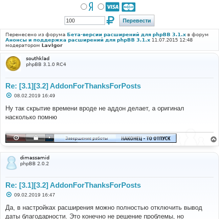
Перенесено из форума
Бета-версии расширений для phpBB 3.1.x
в форум
Анонсы и поддержка расширений для phpBB 3.1.x
11.07.2015 12:48
модератором
LavIgor
southklad
phpBB 3.1.0 RC4
Re: [3.1][3.2] AddonForThanksForPosts
С
08.02.2019 16:49
о
о
Ну так скрытие времени вроде не аддон делает, а оригинал
б
насколько помню
щ
е
н
и
е
dimassamid
phpBB 2.0.2
Re: [3.1][3.2] AddonForThanksForPosts
С
09.02.2019 16:47
о
о
Да, в настройках расширения можно полностью отключить вывод
б
даты благодарности. Это конечно не решение проблемы, но
щ