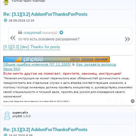
Former team member
Re: [3.1][3.2] AddonForThanksForPosts
С
28.09.2019 12:19
о
о
б
crazysmall
писал(а):
щ
е
то что есть основное расширение?
н
и
[3.1][3.2] [dev] Thanks for posts
е
Общие ошибки новичков (07.11.2005)
&
Как задавать вопросы
Мини FAQ
Если ничто другое не помогает, прочтите, наконец, инструкцию!
"Никакая инструкция не может перечислить всех обязанностей должностного лица,
предусмотреть все отдельные случаи и дать вперёд соответствующие указания, а
поэтому господа инженеры должны проявить инициативу и, руководствуясь знаниями
своей специальности и пользой дела, принять все усилия для оправдания своего
назначения".
Циркуляр Морского технического комитета №15 от 29.11.1910 г.
supercatix
phpBB 1.0.0
Re: [3.1][3.2] AddonForThanksForPosts
С
16.04.2020 8:39