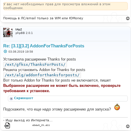
$action_togle
=
$action
==
'thanks'
?
У вас нет необходимых прав для просмотра вложений в этом
'rthanks'
:
'thanks'
;
сообщении.
$path
=
 append_sid
(
"{$this-
>phpbb_root_path}viewtopic.{$this->php_ext}"
,
'f='
.
Помощь в ЛС/email только за WM или ЮMoney
(
int
)
$forum_id
.
'&amp;p='
.
(
int
)
$post_id
.
'&amp;'
.
$action_togle
.
'='
.
(
int
)
$post_id
.
'&amp;to_id='
.
(
int
)
$poster_id
.
'&amp;from_id='
.
t4p2
$this
->
user
->
data
[
'user_id'
]);
phpBB 2.0.1
$thank_alt
=
(
$action
==
'thanks'
?
$this
-
>
user
->
lang
[
'REMOVE_THANKS'
]
:
$this
->
user
-
>
lang
[
'THANK_POST'
])
.
$poster_name
;
Re: [3.1][3.2] AddonForThanksForPosts
С
03.08.2019 19:58
о
о
Установила расширение Thanks for posts
б
/ext/gfksx/ThanksForPosts/
щ
е
Решила установить Addon for Thanks for posts
н
/ext/alg/addonforthanksforposts/
и
е
Вот только Addon for Thanks for posts не включается, пишет
Выбранное расширение не может быть включено, проверьте
требования к установке.
Скриншот
Подскажите, что еще надо этому расширению для запуска?
- Ищy выход из Интеpнета...