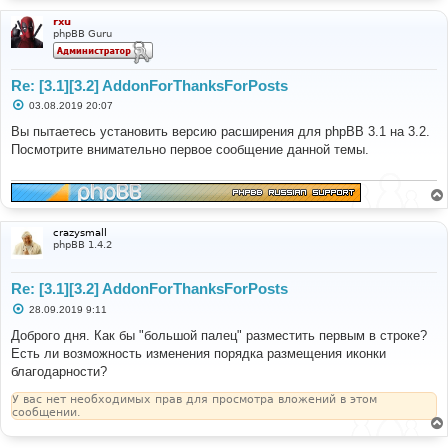
rxu
phpBB Guru
Re: [3.1][3.2] AddonForThanksForPosts
С
03.08.2019 20:07
о
о
Вы пытаетесь установить версию расширения для phpBB 3.1 на 3.2.
б
Посмотрите внимательно первое сообщение данной темы.
щ
е
н
и
е
crazysmall
phpBB 1.4.2
Re: [3.1][3.2] AddonForThanksForPosts
С
28.09.2019 9:11
о
о
Доброго дня. Как бы "большой палец" разместить первым в строке?
б
Есть ли возможность изменения порядка размещения иконки
щ
е
благодарности?
н
и
У вас нет необходимых прав для просмотра вложений в этом
е
сообщении.