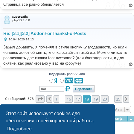
е
Страница все равно обновляется
н
и
е
supercatix
phpBB 1.0.0
Re: [3.1][3.2] AddonForThanksForPosts
С
16.04.2020 14:13
о
о
Забыл добавить, я поменял в стиле кнопку благодарности, но если
б
человек хочет её снять, кнопка остаётся такой же. Можно ли как то
щ
е
реализовать две кнопки font awesome? (для благодарности, и для
н
снятие, как реализовано у вас на форуме)
и
е
Поддержать phpBB Guru
Страница
18
из
25
1
16
17
18
19
20
25
Пред.
Сл
Сообщений: 373
…
…
Перейти
Этот сайт использует cookies для
Главная
Форумы
Наша команда
О команде
Конфиденциальность
обеспечения своей корректной работы.
Подробнее