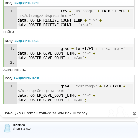
КОД:
ВЫДЕЛИТЬ ВСЁ
                    rcv 
=
"<strong>"
+
 LA_RECEIVED 
+
":</strong>&nbsp;<a href='"
+
data
.
POSTER_RECEIVE_COUNT_LINK 
+
"'>"
+
data
.
POSTER_RECEIVE_COUNT 
+
"</a>"
;
найти
КОД:
ВЫДЕЛИТЬ ВСЁ
                    give 
=
 LA_GIVEN 
+
": <a href='"
+
data
.
POSTER_GIVE_COUNT_LINK 
+
"'>"
+
data
.
POSTER_GIVE_COUNT 
+
"</a>"
;
заменить на
КОД:
ВЫДЕЛИТЬ ВСЁ
                    give 
=
"<strong>"
+
 LA_GIVEN 
+
":
</strong>&nbsp;<a href='"
+
data
.
POSTER_GIVE_COUNT_LINK 
+
"'>"
+
data
.
POSTER_GIVE_COUNT 
+
"</a>"
;
Помощь в ЛС/email только за WM или ЮMoney
TrekRed
phpBB 2.0.5