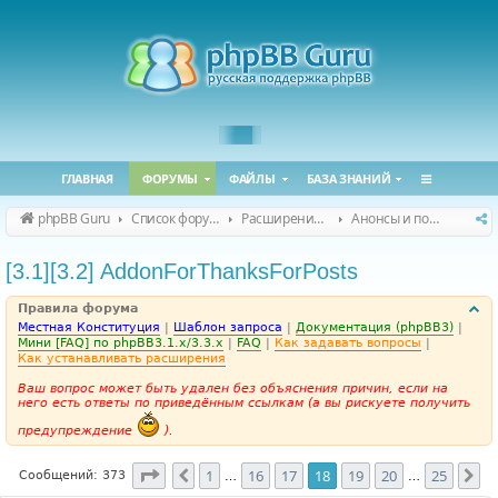
ГЛАВНАЯ
ФОРУМЫ
ФАЙЛЫ
БАЗА ЗНАНИЙ
phpBB Guru
Список форумов
Расширения phpBB
Анонсы и поддержка расширений для phpBB
[3.1][3.2] AddonForThanksForPosts
Правила форума
Местная Конституция
|
Шаблон запроса
|
Документация (phpBB3)
|
Мини [FAQ] по phpBB3.1.x/3.3.x
|
FAQ
|
Как задавать вопросы
|
Как устанавливать расширения
Ваш вопрос может быть удален без объяснения причин, если на
него есть ответы по приведённым ссылкам (а вы рискуете получить
предупреждение
).
Страница
18
из
25
1
16
17
18
19
20
25
Пред.
Сл
Сообщений: 373
…
…