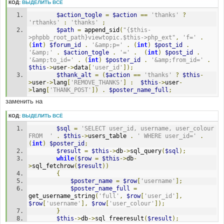
КОД:
ВЫДЕЛИТЬ ВСЁ
$action_togle
=
$action
==
'thanks'
?
'rthanks'
:
'thanks'
;
$path
=
 append_sid
(
"{$this-
>phpbb_root_path}viewtopic.$this->php_ext"
,
'f='
.
(
int
)
$forum_id
.
'&amp;p='
.
(
int
)
$post_id
.
'&amp;'
.
$action_togle
.
'='
.
(
int
)
$post_id
.
'&amp;to_id='
.
(
int
)
$poster_id
.
'&amp;from_id='
.
$this
->
user
->
data
[
'user_id'
]);
$thank_alt
=
(
$action
==
'thanks'
?
$this
-
>
user
->
lang
[
'REMOVE_THANKS'
]
:
$this
->
user
-
>
lang
[
'THANK_POST'
])
.
$poster_name_full
;
заменить на
КОД:
ВЫДЕЛИТЬ ВСЁ
$sql
=
'SELECT user_id, username, user_colour 
FROM  '
.
$this
->
users_table 
.
' WHERE user_id='
.
(
int
)
$poster_id
;
$result
=
$this
->
db
->
sql_query
(
$sql
);
while
(
$row
=
$this
->
db
-
>
sql_fetchrow
(
$result
))
{
$poster_name
=
$row
[
'username'
];
$poster_name_full
=
get_username_string
(
'full'
,
$row
[
'user_id'
],
$row
[
'username'
],
$row
[
'user_colour'
]);
}
$this
->
db
->
sql_freeresult
(
$result
);