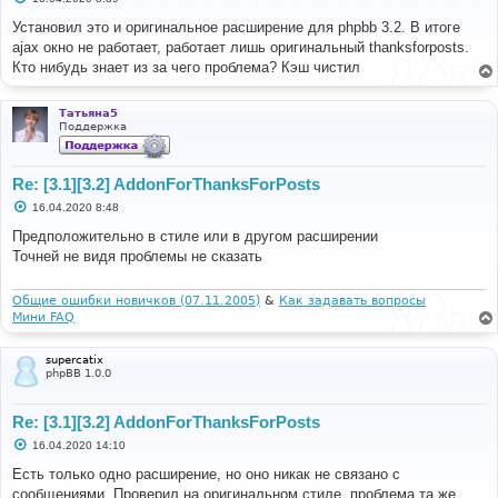
о
о
Установил это и оригинальное расширение для phpbb 3.2. В итоге
б
ajax окно не работает, работает лишь оригинальный thanksforposts.
щ
е
Кто нибудь знает из за чего проблема? Кэш чистил
н
и
е
Татьяна5
Поддержка
Re: [3.1][3.2] AddonForThanksForPosts
С
16.04.2020 8:48
о
о
Предположительно в стиле или в другом расширении
б
Точней не видя проблемы не сказать
щ
е
н
и
Общие ошибки новичков (07.11.2005)
&
Как задавать вопросы
е
Мини FAQ
supercatix
phpBB 1.0.0
Re: [3.1][3.2] AddonForThanksForPosts
С
16.04.2020 14:10
о
о
Есть только одно расширение, но оно никак не связано с
б
сообщениями. Проверил на оригинальном стиле, проблема та же.
щ