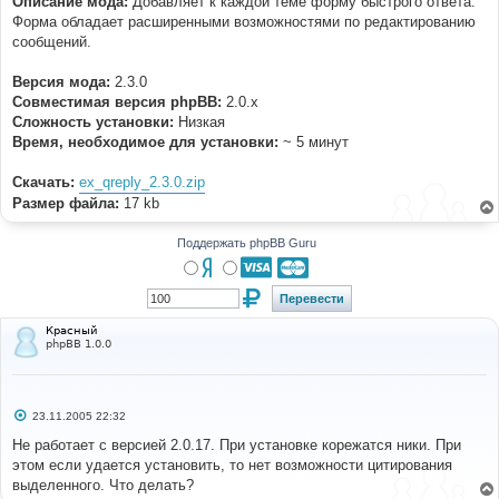
Описание мода:
Добавляет к каждой теме форму быстрого ответа.
н
Форма обладает расширенными возможностями по редактированию
и
е
сообщений.
Версия мода:
2.3.0
Совместимая версия phpBB:
2.0.x
Cложность установки:
Низкая
Время, необходимое для установки:
~ 5 минут
Скачать:
ex_qreply_2.3.0.zip
Размер файла:
17 kb
Поддержать phpBB Guru
Красный
phpBB 1.0.0
С
23.11.2005 22:32
о
о
Не работает с версией 2.0.17. При установке корежатся ники. При
б
этом если удается установить, то нет возможности цитирования
щ
е
выделенного. Что делать?
н