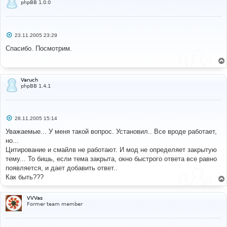
phpBB 1.0.0
С
23.11.2005 23:29
о
о
Спасибо. Посмотрим.
б
щ
е
н
и
Varuch
е
phpBB 1.4.1
С
28.11.2005 15:14
о
о
Уважаемые... У меня такой вопрос. Установил.. Все вроде работает,
б
но...
щ
е
Цитирование и смайлв не работают. И мод не определяет закрытую
н
тему... То бишь, если тема закрыта, окно быстрого ответа все равно
и
е
появляется, и дает добавить ответ..
Как быть???
VVVas
Former team member