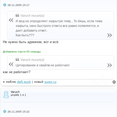
С
28.11.2005 15:17
о
о
б
Varuch писал(а):
щ
е
И мод не определяет закрытую тему... То бишь, если тема
н
закрыта, окно быстрого ответа все равно появляется, и
и
е
дает добавить ответ..
Как быть???
Не нужно быть админом, вот и всё.
Добавлено спустя 43 секунды:
Varuch писал(а):
Цитирование и смайлв не работают.
как не работают?
я люблю
daft punk
| новый
sugoi.ru
Varuch
phpBB 1.4.1
С
28.11.2005 15:22
о