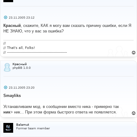
С
23.11.2005 23:12
о
о
Красный
, скажите, КАК я могу вам сказать причину ошибки, если Я
б
НЕ ЗНАЮ, что у вас за ошибка?
щ
е
н
и
//
е
// That's all, Folks!
// -------------------------------------------------
Красный
phpBB 1.0.0
С
23.11.2005 23:20
о
о
Smayliks
б
щ
е
Устанавливаем мод. в сообщении вместо ника - примерно так
н
ник
> ник... При этом форма быстрого ответа не появляется.
и
е
Balamut
Former team member