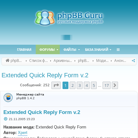
ГЛАВНАЯ
ФОРУМЫ
ФАЙЛЫ
БАЗА ЗНАНИЙ
phpBB Guru
Список форумов
Архивные форумы
phpBB 2.0.x (архив)
Модификация phpBB 2.0.x
Анонсы и поддержка модов для phpBB 2.0.x
Extended Quick Reply Form v.2
Страница
1
из
17
1
2
3
4
5
17
След.
Сообщений: 252
…
Менеджер сайта
phpBB 1.4.2
Extended Quick Reply Form v.2
С
21.11.2005 15:23
о
о
Название мода:
Extended Quick Reply Form
б
Автор:
Xpert
щ
е