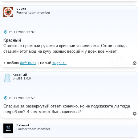
и
е
VVVas
Former team member
С
23.11.2005 22:34
о
о
Красный
б
Ставить с прямыми руками и кривыми извилинами. Сотни народа
щ
е
ставили этот мод на кучу разных версий и у всех всё живет.
н
и
е
я люблю
daft punk
| новый
sugoi.ru
Красный
phpBB 1.0.0
С
23.11.2005 22:57
о
о
Спасибо за развернутый ответ, конечно, но не подскажете ли тогда
б
подробнее? В чем может быть кривизна?
щ
е
н
и
Balamut
е
Former team member