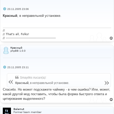
С
23.11.2005 23:06
о
о
Красный
, в неправельной установке.
б
щ
е
н
и
//
е
// That's all, Folks!
// -------------------------------------------------
Красный
phpBB 1.0.0
С
23.11.2005 23:11
о
о
б
Smayliks писал(а):
щ
е
Красный
, в неправельной установке.
н
и
Спасибо. Но может подскажете чайнику - в чем ошибка? Или, может,
е
какой другой мод поставить, чтобы была форма быстрого ответа и
цитирование выделенного?
Balamut
Former team member