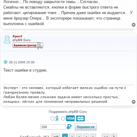
о
Логично... По поводу закрытости темы....Согласен..
б
Смайлы не вставляются, кнопки в форме быстрого ответа не
щ
е
работают..цитирование тоже... Причем даже ошибки не выдается... У
н
меня броузер Опера... В эксплорере показывает, что страница
и
е
выполнена с ошибкой.
Xpert
phpBB Guru
С
28.11.2005 15:30
о
о
Текст ошибки в студию.
б
щ
е
н
и
Эксперт - это человек, который избегает мелких ошибок на пути к
е
грандиозному провалу.
Любая более-менее сложная задача имеет несколько простых,
изящных, лёгких для понимания неправильных решений
Поддержать phpBB Guru