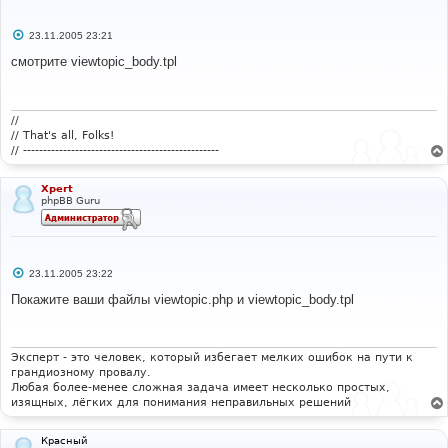
С
23.11.2005 23:21
о
о
смотрите viewtopic_body.tpl
б
щ
е
н
и
//
е
// That's all, Folks!
// -------------------------------------------------
Xpert
phpBB Guru
С
23.11.2005 23:22
о
о
Покажите ваши файлы viewtopic.php и viewtopic_body.tpl
б
щ
е
н
и
Эксперт - это человек, который избегает мелких ошибок на пути к
е
грандиозному провалу.
Любая более-менее сложная задача имеет несколько простых,
изящных, лёгких для понимания неправильных решений
Красный