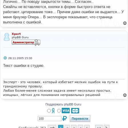
о
Логично... По поводу закрытости темы....Согласен..
б
Смайлы не вставляются, кнопки в форме быстрого ответа не
щ
е
работают..цитирование тоже... Причем даже ошибки не выдается... У
н
меня броузер Опера... В эксплорере показывает, что страница
и
е
выполнена с ошибкой.
Xpert
phpBB Guru
С
28.11.2005 15:30
о
о
Текст ошибки в студию.
б
щ
е
н
и
Эксперт - это человек, который избегает мелких ошибок на пути к
е
грандиозному провалу.
Любая более-менее сложная задача имеет несколько простых,
изящных, лёгких для понимания неправильных решений
Поддержать phpBB Guru