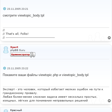
С
23.11.2005 23:21
о
о
смотрите viewtopic_body.tpl
б
щ
е
н
и
//
е
// That's all, Folks!
// -------------------------------------------------
Xpert
phpBB Guru
С
23.11.2005 23:22
о
о
Покажите ваши файлы viewtopic.php и viewtopic_body.tpl
б
щ
е
н
и
Эксперт - это человек, который избегает мелких ошибок на пути к
е
грандиозному провалу.
Любая более-менее сложная задача имеет несколько простых,
изящных, лёгких для понимания неправильных решений
Красный