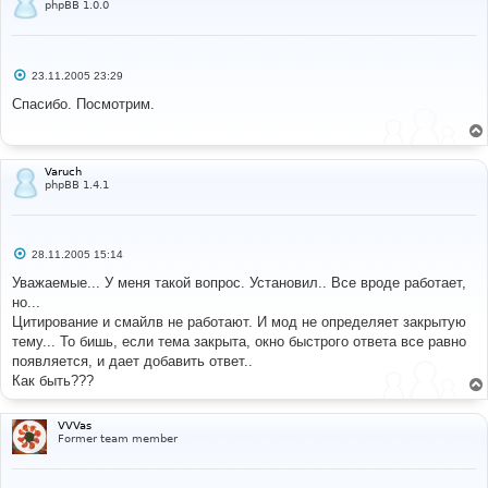
phpBB 1.0.0
С
23.11.2005 23:29
о
о
Спасибо. Посмотрим.
б
щ
е
н
и
Varuch
е
phpBB 1.4.1
С
28.11.2005 15:14
о
о
Уважаемые... У меня такой вопрос. Установил.. Все вроде работает,
б
но...
щ
е
Цитирование и смайлв не работают. И мод не определяет закрытую
н
тему... То бишь, если тема закрыта, окно быстрого ответа все равно
и
е
появляется, и дает добавить ответ..
Как быть???
VVVas
Former team member