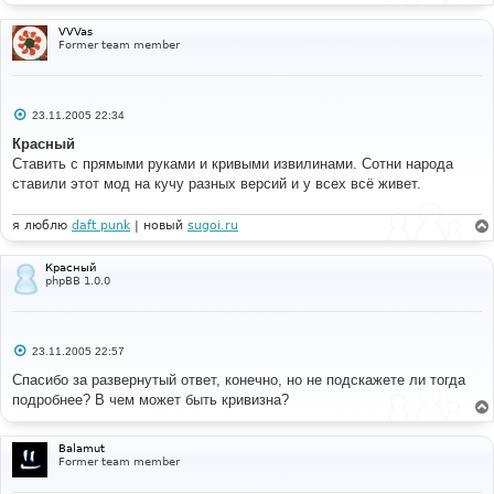
и
е
VVVas
Former team member
С
23.11.2005 22:34
о
о
Красный
б
Ставить с прямыми руками и кривыми извилинами. Сотни народа
щ
е
ставили этот мод на кучу разных версий и у всех всё живет.
н
и
е
я люблю
daft punk
| новый
sugoi.ru
Красный
phpBB 1.0.0
С
23.11.2005 22:57
о
о
Спасибо за развернутый ответ, конечно, но не подскажете ли тогда
б
подробнее? В чем может быть кривизна?
щ
е
н
и
Balamut
е
Former team member