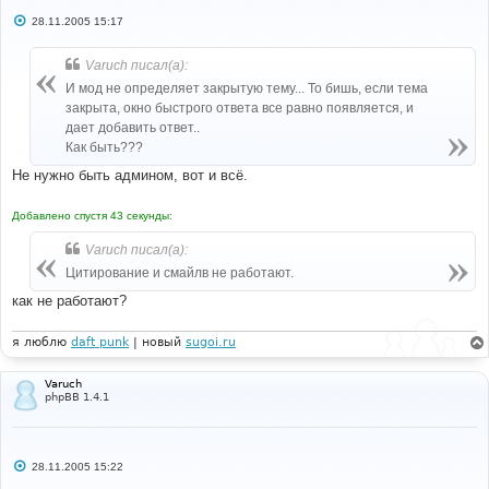
С
28.11.2005 15:17
о
о
б
Varuch писал(а):
щ
е
И мод не определяет закрытую тему... То бишь, если тема
н
закрыта, окно быстрого ответа все равно появляется, и
и
е
дает добавить ответ..
Как быть???
Не нужно быть админом, вот и всё.
Добавлено спустя 43 секунды:
Varuch писал(а):
Цитирование и смайлв не работают.
как не работают?
я люблю
daft punk
| новый
sugoi.ru
Varuch
phpBB 1.4.1
С
28.11.2005 15:22
о