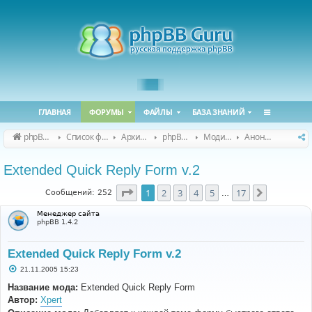
ГЛАВНАЯ
ФОРУМЫ
ФАЙЛЫ
БАЗА ЗНАНИЙ
phpBB Guru
Список форумов
Архивные форумы
phpBB 2.0.x (архив)
Модификация phpBB 2.0.x
Анонсы и поддержка модов для phpBB 2.0.x
Extended Quick Reply Form v.2
Страница
1
из
17
1
2
3
4
5
17
След.
Сообщений: 252
…
Менеджер сайта
phpBB 1.4.2
Extended Quick Reply Form v.2
С
21.11.2005 15:23
о
о
Название мода:
Extended Quick Reply Form
б
Автор:
Xpert
щ
е