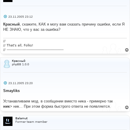
С
23.11.2005 23:12
о
о
Красный
, скажите, КАК я могу вам сказать причину ошибки, если Я
б
НЕ ЗНАЮ, что у вас за ошибка?
щ
е
н
и
//
е
// That's all, Folks!
// -------------------------------------------------
Красный
phpBB 1.0.0
С
23.11.2005 23:20
о
о
Smayliks
б
щ
е
Устанавливаем мод. в сообщении вместо ника - примерно так
н
ник
> ник... При этом форма быстрого ответа не появляется.
и
е
Balamut
Former team member