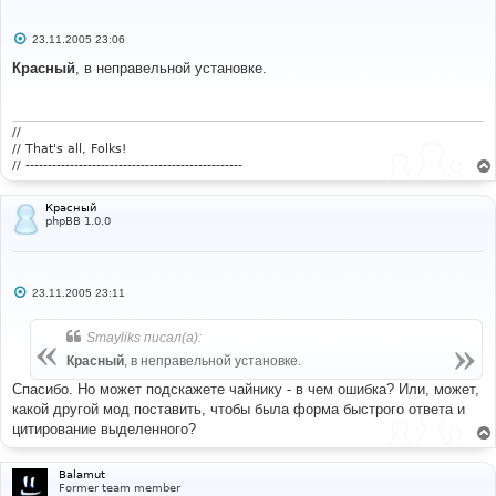
С
23.11.2005 23:06
о
о
Красный
, в неправельной установке.
б
щ
е
н
и
//
е
// That's all, Folks!
// -------------------------------------------------
Красный
phpBB 1.0.0
С
23.11.2005 23:11
о
о
б
Smayliks писал(а):
щ
е
Красный
, в неправельной установке.
н
и
Спасибо. Но может подскажете чайнику - в чем ошибка? Или, может,
е
какой другой мод поставить, чтобы была форма быстрого ответа и
цитирование выделенного?
Balamut
Former team member