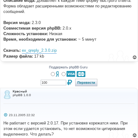
Описание мода:
Добавляет к каждой теме форму быстрого ответа.
н
Форма обладает расширенными возможностями по редактированию
и
е
сообщений.
Версия мода:
2.3.0
Совместимая версия phpBB:
2.0.x
Cложность установки:
Низкая
Время, необходимое для установки:
~ 5 минут
Скачать:
ex_qreply_2.3.0.zip
Размер файла:
17 kb
Поддержать phpBB Guru
Красный
phpBB 1.0.0
С
23.11.2005 22:32
о
о
Не работает с версией 2.0.17. При установке корежатся ники. При
б
этом если удается установить, то нет возможности цитирования
щ
е
выделенного. Что делать?
н