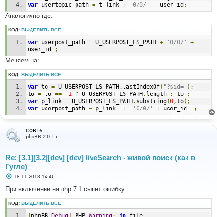
var
 usertopic_path 
=
 t_link 
+
'0/0/'
+
 user_id
;
Аналогично где:
КОД:
ВЫДЕЛИТЬ ВСЁ
var
 userpost_path 
=
 U_USERPOST_LS_PATH 
+
'0/0/'
+
user_id 
;
Меняем на:
КОД:
ВЫДЕЛИТЬ ВСЁ
var
 to 
=
 U_USERPOST_LS_PATH
.
lastIndexOf
(
"?sid="
);
to 
=
 to 
==
-
1
?
 U_USERPOST_LS_PATH
.
length 
:
 to 
;
var
 p_link 
=
 U_USERPOST_LS_PATH
.
substring
(
0
,
to
);
var
 userpost_path 
=
 p_link  
+
'0/0/'
+
 user_id  
;
COB16
phpBB 2.0.15
Re: [3.1][3.2][dev] [dev] liveSearch - живой поиск (как в
Гугле)
С
18.11.2018 14:46
о
о
При включении на php 7.1 сыпет ошибку
б
щ
КОД:
ВЫДЕЛИТЬ ВСЁ
е
н
[
phpBB 
Debug
]
 PHP 
Warning
:
in
 file 
и