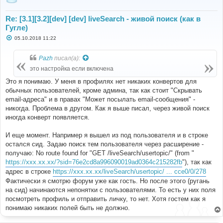
Re: [3.1][3.2][dev] [dev] liveSearch - живой поиск (как в
Гугле)
С
05.10.2018 11:22
о
о
б
Pazh
писал(а):
щ
е
это настройка если включена
н
и
Это я понимаю. У меня в профилях нет никаких конвертов для
е
обычных пользователей, кроме админа, так как стоит "Скрывать
email-адреса" и в правах "Может посылать email-сообщения" -
никогда. Проблема в другом. Как я выше писал, через живой поиск
иногда конверт появляется.
И еще момент. Например я вышел из под пользователя и в строке
остался сид. Задаю поиск тем пользователя через расширение -
получаю: No route found for "GET /liveSearch/usertopic/" (from "
https://xxx.xx.xx/?sid=76e2cd8a996090019ad0364c215282fb
"), так как
адрес в строке
https://xxx.xx.xx/liveSearch/usertopic/ ... cce0/0/278
Фактически я смотрю форум уже как гость. Но после этого (ругань
на сид) начинаются непонятки с пользователями. То есть у них поля
посмотреть профиль и отправить личку, то нет. Хотя гостем как я
понимаю никаких полей быть не должно.