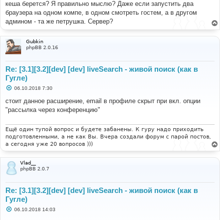
кеша берется? Я правильно мыслю? Даже если запустить два
браузера на одном компе, в одном смотреть гостем, а в другом
админом - та же петрушка. Сервер?
Gubkin
phpBB 2.0.16
Re: [3.1][3.2][dev] [dev] liveSearch - живой поиск (как в
Гугле)
С
06.10.2018 7:30
о
о
стоит данное расширение, email в профиле скрыт при вкл. опции
б
"рассылка через конференцию"
щ
е
н
и
Ещё один тупой вопрос и будете забанены. К гуру надо приходить
е
подготовленными, а не как Вы. Вчера создали форум с парой постов,
а сегодня уже 20 вопросов )))
Vlad__
phpBB 2.0.7
Re: [3.1][3.2][dev] [dev] liveSearch - живой поиск (как в
Гугле)
С
06.10.2018 14:03
о