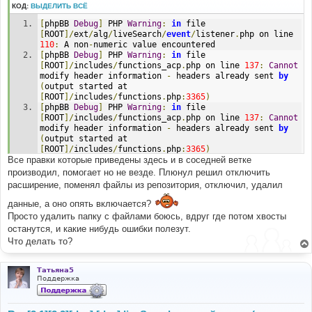
КОД:
ВЫДЕЛИТЬ ВСЁ
[
phpBB 
Debug
]
 PHP 
Warning
:
in
 file 
[
ROOT
]/
ext
/
alg
/
liveSearch
/
event
/
listener
.
php on line 
110
:
 A non
-
numeric value encountered
[
phpBB 
Debug
]
 PHP 
Warning
:
in
 file 
[
ROOT
]/
includes
/
functions_acp
.
php on line 
137
:
Cannot
modify header information 
-
 headers already sent 
by
(
output started at 
[
ROOT
]/
includes
/
functions
.
php
:
3365
)
[
phpBB 
Debug
]
 PHP 
Warning
:
in
 file 
[
ROOT
]/
includes
/
functions_acp
.
php on line 
137
:
Cannot
modify header information 
-
 headers already sent 
by
(
output started at 
[
ROOT
]/
includes
/
functions
.
php
:
3365
)
Все правки которые приведены здесь и в соседней ветке
[
phpBB 
Debug
]
 PHP 
Warning
:
in
 file 
[
ROOT
]/
includes
/
functions_acp
.
php on line 
137
:
Cannot
производил, помогает но не везде. Плюнул решил отключить
modify header information 
-
 headers already sent 
by
расширение, поменял файлы из репозитория, отключил, удалил
(
output started at 
[
ROOT
]/
includes
/
functions
.
php
:
3365
)
данные, а оно опять включается?
Просто удалить папку с файлами боюсь, вдруг где потом хвосты
останутся, и какие нибудь ошибки полезут.
Что делать то?
Татьяна5
Поддержка