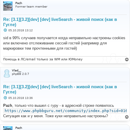
Pazh
Former team member
Re: [3.1][3.2][dev] [dev] liveSearch - живой поиск (как в
Гугле)
С
05.10.2018 13:12
о
о
sid в 99% случаев получается когда неправильно настроены cookies
б
или включено отслеживание сессий гостей (например для
щ
е
маркировки тем прочтенными для гостей)
н
и
е
Помощь в ЛС/email только за WM или ЮMoney
Vlad__
phpBB 2.0.7
Re: [3.1][3.2][dev] [dev] liveSearch - живой поиск (как в
Гугле)
С
05.10.2018 13:36
о
о
Pazh
, только что вышел с гуру - в адресной строке появилось
б
https://www.phpbbguru.net/community/index.php?sid=0168
щ
е
Ситуация как и у меня. Тоже куки неправильно настроены?
н
и
е
Pazh