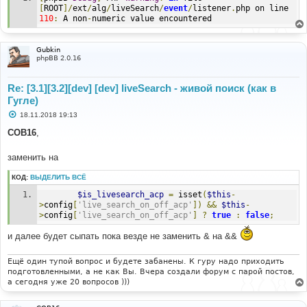
е
[
ROOT
]/
ext
/
alg
/
liveSearch
/
event
/
listener
.
php on line 
110
:
 A non
-
numeric value encountered
Gubkin
phpBB 2.0.16
Re: [3.1][3.2][dev] [dev] liveSearch - живой поиск (как в
Гугле)
С
18.11.2018 19:13
о
о
COB16
,
б
щ
е
заменить на
н
и
КОД:
ВЫДЕЛИТЬ ВСЁ
е
$is_livesearch_acp
=
 isset
(
$this
-
>
config
[
'live_search_on_off_acp'
])
&&
$this
-
>
config
[
'live_search_on_off_acp'
]
?
true
:
false
;
и далее будет сыпать пока везде не заменить & на &&
Ещё один тупой вопрос и будете забанены. К гуру надо приходить
подготовленными, а не как Вы. Вчера создали форум с парой постов,
а сегодня уже 20 вопросов )))