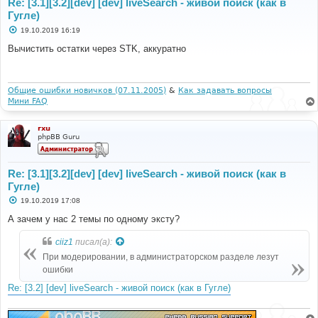
Re: [3.1][3.2][dev] [dev] liveSearch - живой поиск (как в
Гугле)
С
19.10.2019 16:19
о
о
Вычистить остатки через STK, аккуратно
б
щ
е
н
и
Общие ошибки новичков (07.11.2005)
&
Как задавать вопросы
е
Мини FAQ
rxu
phpBB Guru
Re: [3.1][3.2][dev] [dev] liveSearch - живой поиск (как в
Гугле)
С
19.10.2019 17:08
о
о
А зачем у нас 2 темы по одному эксту?
б
щ
ciiz1
писал(а):
е
н
При модерировании, в администраторском разделе лезут
и
е
ошибки
Re: [3.2] [dev] liveSearch - живой поиск (как в Гугле)