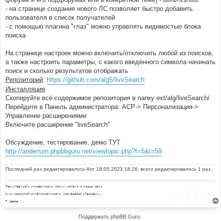
работает не до конца
- на странице создания нового ЛС позволяет быстро добавить
пользователя в список получателей
- с помощью плагина "глаз" можно управлять видимостью блока
поиска
На странице настроек можно включить/отключить любой из поисков,
а также настроить параметры, с какого введённого символа начинать
поиск и сколько результатов отображать
Репозиторий
:
https://github.com/alg5/liveSearch
Инсталляция
:
Скопируйте всё содержимое репозитория в папку ext/alg/liveSearch/
Перейдите в Панель администратора: АСР-> Персонализация->
Управление расширениями
Включите расширение "liveSearch"
Обсуждение, тестирование, демо ТУТ
http://anderson.phpbbguru.net/viewtopic.php?f=5&t=59
Последний раз редактировалось
Алг
18.05.2023 18:26, всего редактировалось 1 раз.
Там упёртость и инертность, могут, кстати, в морду дать.
А ты проявляй интеллигентность, постарайся убеждать...
Т. Шаов
Поддержать phpBB Guru