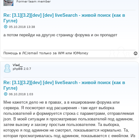
Former team member
Re: [3.1][3.2][dev] [dev] liveSearch - живой поиск (как в
Гугле)
С
05.10.2018 13:38
о
о
а потом перейди на другую страницу форума и он пропадет
б
щ
е
н
и
Помощь в ЛС/email только за WM или ЮMoney
е
Vlad__
phpBB 2.0.7
Re: [3.1][3.2][dev] [dev] liveSearch - живой поиск (как в
Гугле)
С
06.10.2018 1:03
о
о
Мне кажется дело не в правах, а в кешировании форума или
б
сервера. Я посмотрел код расширения - там идет выборка
щ
е
пользователей и формируется строка с параметрами, отправляемая
н
json. В моей ситуации я просматриваю пользователей под админом,
и
е
затем выхожу и захожу простым пользователем. Та выборка,
которую я под админом не смотрел, показывается нормально. Та,
которая просматривалась под админом, показывается с емейлом. Из