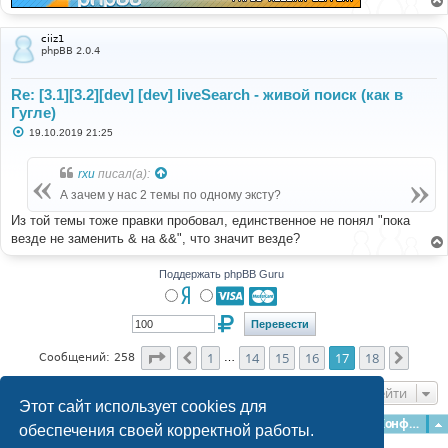
ciiz1
phpBB 2.0.4
Re: [3.1][3.2][dev] [dev] liveSearch - живой поиск (как в
Гугле)
С
19.10.2019 21:25
о
о
б
rxu
писал(а):
щ
е
А зачем у нас 2 темы по одному эксту?
н
и
Из той темы тоже правки пробовал, единственное не понял "пока
е
везде не заменить & на &&", что значит везде?
Поддержать phpBB Guru
Страница
17
из
18
1
14
15
16
17
18
Пред.
След.
Сообщений: 258
…
Перейти
Этот сайт использует cookies для
Главная
Форумы
Наша команда
О команде
Конфиденциальность
обеспечения своей корректной работы.