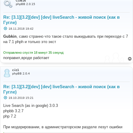
COB16
phpBB 2.0.15
Re: [3.1][3.2][dev] [dev] liveSearch - живой поиск (как в
Гугле)
С
18.11.2018 19:42
о
о
Gubkin
, само странно что такое стало выкидывать при переходе с 7
б
на 7.1 phph и только это экст
щ
е
н
Отправлено спустя 18 минут 35 секунд:
и
е
поправил,вроде работает
ciiz1
phpBB 2.0.4
Re: [3.1][3.2][dev] [dev] liveSearch - живой поиск (как в
Гугле)
С
19.10.2019 15:21
о
о
Live Search (as in google) 3.0.3
б
phpbb 3.2.7
щ
е
php 7.2
н
и
е
При модерировании, в администраторском разделе лезут ошибки