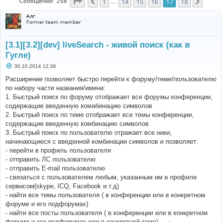
Страница
17
из
18
1
14
15
16
17
18
Пред.
След.
Сообщений: 258
…
Алг
Former team member
[3.1][3.2][dev] liveSearch - живой поиск (как в
Гугле)
С
30.10.2014 12:36
о
о
Расширение позволяет быстро перейти к форуму/теме/пользователю
б
по набору части названия/имени:
щ
е
1. Быстрый поиск по форуму отображает все форумы конференции,
н
содержащие введенную комабинацию символов
и
е
2. Быстрый поиск по теме отображает все темы конференции,
содержащие введенную комбинацию символов
3. Быстрый поиск по пользователю отражает все ники,
начинающиеся с введенной комбинации символов и позволяет:
- перейти в профиль пользователя
- отправить ЛС пользователю
- отправить E-mail пользователю
- связаться с пользователем любым, указанным им в профиле
сервисом(skype, ICQ, Facebook и.т.д)
- найти все темы пользователя ( в конференции или в конкретном
форуме и его подфорумах)
- найти все посты пользователя ( в конференции или в конкретном
форуме и его подфорумах или в конкретной теме) -