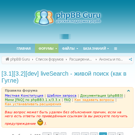
ГЛАВНАЯ
ФОРУМЫ
ФАЙЛЫ
БАЗА ЗНАНИЙ
phpBB Guru
Список форумов
Расширения phpBB
Анонсы и поддержка расширений для phpBB
[3.1][3.2][dev] liveSearch - живой поиск (как в
Гугле)
Правила форума
Местная Конституция
|
Шаблон запроса
|
Документация (phpBB3)
|
Мини [FAQ] по phpBB3.1.x/3.3.x
|
FAQ
|
Как задавать вопросы
|
Как устанавливать расширения
Ваш вопрос может быть удален без объяснения причин, если на
него есть ответы по приведённым ссылкам (а вы рискуете получить
предупреждение
).