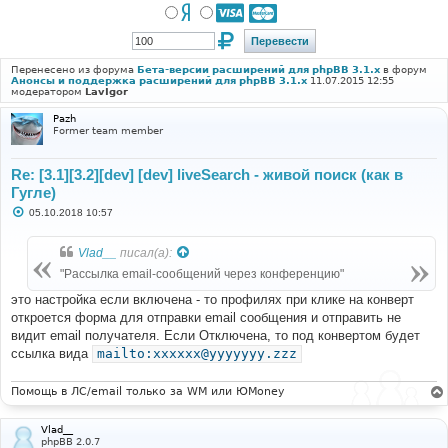
Перенесено из форума
Бета-версии расширений для phpBB 3.1.x
в форум
Анонсы и поддержка расширений для phpBB 3.1.x
11.07.2015 12:55
модератором
LavIgor
Pazh
Former team member
Re: [3.1][3.2][dev] [dev] liveSearch - живой поиск (как в
Гугле)
С
05.10.2018 10:57
о
о
б
Vlad__
писал(а):
щ
е
"Рассылка email-сообщений через конференцию"
н
и
это настройка если включена - то профилях при клике на конверт
е
откроется форма для отправки email сообщения и отправить не
видит email получателя. Если Отключена, то под конвертом будет
ссылка вида
mailto:xxxxxx@yyyyyyy.zzz
Помощь в ЛС/email только за WM или ЮMoney
Vlad__
phpBB 2.0.7