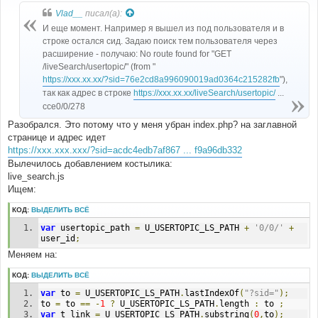
о
б
Vlad__
писал(а):
щ
е
И еще момент. Например я вышел из под пользователя и в
н
строке остался сид. Задаю поиск тем пользователя через
и
е
расширение - получаю: No route found for "GET
/liveSearch/usertopic/" (from "
https://xxx.xx.xx/?sid=76e2cd8a996090019ad0364c215282fb
"),
так как адрес в строке
https://xxx.xx.xx/liveSearch/usertopic/
...
cce0/0/278
Разобрался. Это потому что у меня убран index.php? на заглавной
странице и адрес идет
https://xxx.xxx.xxx/?sid=acdc4edb7af867 ... f9a96db332
Вылечилось добавлением костылика:
live_search.js
Ищем:
КОД:
ВЫДЕЛИТЬ ВСЁ
var
 usertopic_path 
=
 U_USERTOPIC_LS_PATH 
+
'0/0/'
+
user_id
;
Меняем на:
КОД:
ВЫДЕЛИТЬ ВСЁ
var
 to 
=
 U_USERTOPIC_LS_PATH
.
lastIndexOf
(
"?sid="
);
to 
=
 to 
==
-
1
?
 U_USERTOPIC_LS_PATH
.
length 
:
 to 
;
var
 t_link 
=
 U_USERTOPIC_LS_PATH
.
substring
(
0
,
to
);