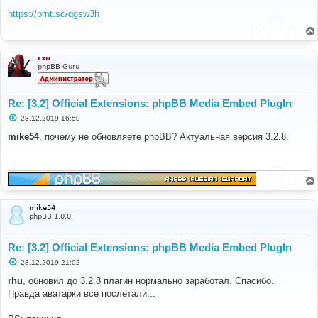
о
о
https://prnt.sc/qgsw3h
б
щ
е
н
и
rxu
е
phpBB Guru
Re: [3.2] Official Extensions: phpBB Media Embed PlugIn
С
28.12.2019 16:50
о
о
mike54
, почему не обновляете phpBB? Актуальная версия 3.2.8.
б
щ
е
н
и
е
mike54
phpBB 1.0.0
Re: [3.2] Official Extensions: phpBB Media Embed PlugIn
С
28.12.2019 21:02
о
о
rhu
, обновил до 3.2.8 плагин нормально заработал. Спасибо.
б
Правда аватарки все послетали...
щ
е
н