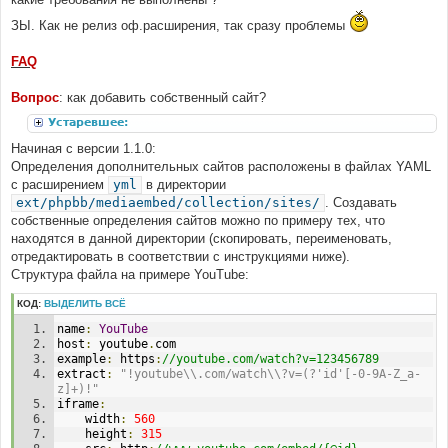
ЗЫ. Как не релиз оф.расширения, так сразу проблемы
FAQ
Вопрос
: как добавить собственный сайт?
Устаревшее:
Начиная с версии 1.1.0:
Определения дополнительных сайтов расположены в файлах YAML
с расширением
yml
в директории
ext/phpbb/mediaembed/collection/sites/
. Создавать
собственные определения сайтов можно по примеру тех, что
находятся в данной директории (скопировать, переименовать,
отредактировать в соответствии с инструкциями ниже).
Структура файла на примере YouTube:
КОД:
ВЫДЕЛИТЬ ВСЁ
name
:
YouTube
host
:
 youtube
.
com
example
:
 https
:
//youtube.com/watch?v=123456789
extract
:
"!youtube\\.com/watch\\?v=(?'id'[-0-9A-Z_a-
z]+)!"
iframe
:
    width
:
560
    height
:
315