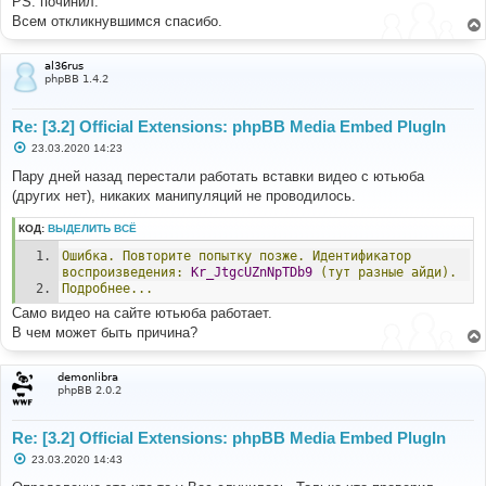
PS: починил.
и
е
Всем откликнувшимся спасибо.
al36rus
phpBB 1.4.2
Re: [3.2] Official Extensions: phpBB Media Embed PlugIn
С
23.03.2020 14:23
о
о
Пару дней назад перестали работать вставки видео с ютьюба
б
(других нет), никаких манипуляций не проводилось.
щ
е
н
КОД:
ВЫДЕЛИТЬ ВСЁ
и
е
Ошибка.
Повторите
попытку
позже.
Идентификатор
воспроизведения:
Kr_JtgcUZnNpTDb9
(тут
разные
айди).
Подробнее...
Само видео на сайте ютьюба работает.
В чем может быть причина?
demonlibra
phpBB 2.0.2
Re: [3.2] Official Extensions: phpBB Media Embed PlugIn
С
23.03.2020 14:43
о
о