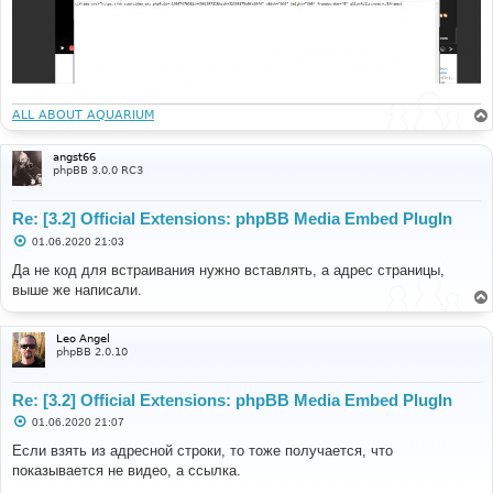
ALL ABOUT AQUARIUM
angst66
phpBB 3.0.0 RC3
Re: [3.2] Official Extensions: phpBB Media Embed PlugIn
С
01.06.2020 21:03
о
о
Да не код для встраивания нужно вставлять, а адрес страницы,
б
выше же написали.
щ
е
н
и
Leo Angel
е
phpBB 2.0.10
Re: [3.2] Official Extensions: phpBB Media Embed PlugIn
С
01.06.2020 21:07
о
о
Если взять из адресной строки, то тоже получается, что
б
показывается не видео, а ссылка.
щ
е