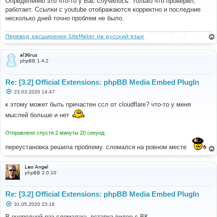
Определенно это что-то у Вас случилось. Только что проверил,
б
работает. Ссылки с youtube отображаются корректно и последние
щ
е
несколько дней точно проблем не было.
н
и
е
Перевод расширения SiteMaker на русский язык
al36rus
phpBB 1.4.2
Re: [3.2] Official Extensions: phpBB Media Embed PlugIn
С
23.03.2020 14:47
о
о
к этому может быть причастен ссл от cloudflare? что-то у меня
б
мыслей больше и нет
щ
е
н
и
Отправлено спустя 2 минуты 20 секунд:
е
переустановка решила проблему. сломался на ровном месте
Leo Angel
phpBB 2.0.10
Re: [3.2] Official Extensions: phpBB Media Embed PlugIn
С
31.05.2020 23:16
о
о
В очередной раз сломалась вставка видео с ВК.