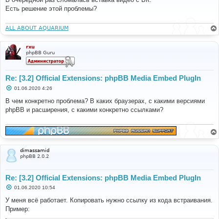
б
Есть решение этой проблемы?
щ
е
н
и
ALL ABOUT AQUARIUM
е
rxu
phpBB Guru
Re: [3.2] Official Extensions: phpBB Media Embed PlugIn
С
01.06.2020 4:26
о
о
В чем конкретно проблема? В каких браузерах, с какими версиями
б
phpBB и расширения, с какими конкретно ссылками?
щ
е
н
и
е
dimassamid
phpBB 2.0.2
Re: [3.2] Official Extensions: phpBB Media Embed PlugIn
С
01.06.2020 10:54
о
о
У меня всё работает. Копировать нужно ссылку из кода встраивания.
б
Пример:
щ
е