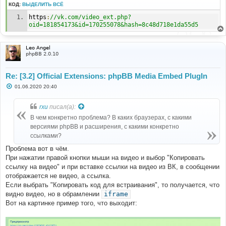
н
КОД:
ВЫДЕЛИТЬ ВСЁ
и
е
https
:
//vk.com/video_ext.php?
oid=181854173&id=170255078&hash=8c48d718e1da55d5
Leo Angel
phpBB 2.0.10
Re: [3.2] Official Extensions: phpBB Media Embed PlugIn
С
01.06.2020 20:40
о
о
б
rxu
писал(а):
щ
е
В чем конкретно проблема? В каких браузерах, с какими
н
версиями phpBB и расширения, с какими конкретно
и
е
ссылками?
Проблема вот в чём.
При нажатии правой кнопки мыши на видео и выбор "Копировать
ссылку на видео" и при вставке ссылки на видео из ВК, в сообщении
отображается не видео, а ссылка.
Если выбрать "Копировать код для встраивания", то получается, что
видно видео, но в обрамлении
iframe
Вот на картинке пример того, что выходит: