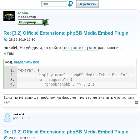
ronim
Модератор
Re: [3.2] Official Extensions: phpBB Media Embed PlugIn
С
28.12.2019 16:30
о
о
mike54
, Не убедили, откройте
composer.json
расширения
б
и там
щ
е
н
КОД:
ВЫДЕЛИТЬ ВСЁ
и
е
"extra"
:
{
"display-name"
:
"phpBB Media Embed PlugIn"
,
"soft-require"
:
{
"phpbb/phpbb"
:
">=3.2.1"
Если ты не видишь проблем на форуме , но это не значить что их там
нет
mike54
phpBB 1.0.0
Re: [3.2] Official Extensions: phpBB Media Embed PlugIn
С
28.12.2019 16:36