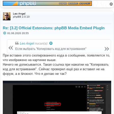
Leo Angel
phpBB 2.0.10
Re: [3.2] Official Extensions: phpBB Media Embed PlugIn
С
01.06.2020 20:55
о
о
б
Leo Angel
писал(а):
щ
е
Если выбрать "Копировать код для встраивания"
н
и
При вставке этого скопированного кода в сообщение, появляется то,
е
что изображено на картинке выше.
Ничего не дописывается. Такая ссылка при нажатии на "Копировать
код для встраивания". Сейчас проверил ещё раз и вставил не на
форум, а в блокнот. Что я делаю не так?