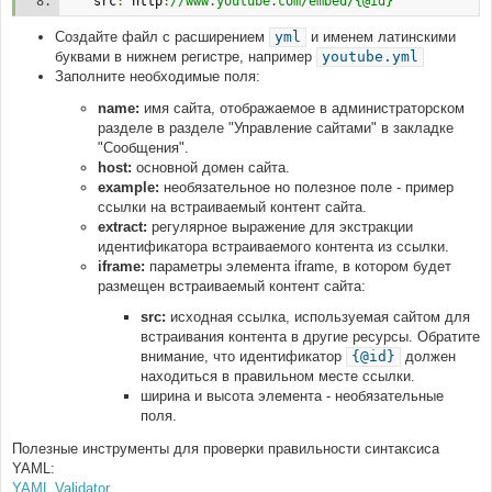
    src
:
 http
:
//www.youtube.com/embed/{@id}
Создайте файл с расширением
yml
и именем латинскими
буквами в нижнем регистре, например
youtube.yml
Заполните необходимые поля:
name:
имя сайта, отображаемое в администраторском
разделе в разделе "Управление сайтами" в закладке
"Сообщения".
host:
основной домен сайта.
example:
необязательное но полезное поле - пример
ссылки на встраиваемый контент сайта.
extract:
регулярное выражение для экстракции
идентификатора встраиваемого контента из ссылки.
iframe:
параметры элемента iframe, в котором будет
размещен встраиваемый контент сайта:
src:
исходная ссылка, используемая сайтом для
встраивания контента в другие ресурсы. Обратите
внимание, что идентификатор
{@id}
должен
находиться в правильном месте ссылки.
ширина и высота элемента - необязательные
поля.
Полезные инструменты для проверки правильности синтаксиса
YAML:
YAML Validator