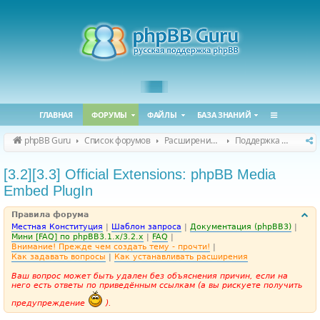
ГЛАВНАЯ
ФОРУМЫ
ФАЙЛЫ
БАЗА ЗНАНИЙ
phpBB Guru
Список форумов
Расширения phpBB
Поддержка расширений для phpBB
[3.2][3.3] Official Extensions: phpBB Media
Embed PlugIn
Правила форума
Местная Конституция
|
Шаблон запроса
|
Документация (phpBB3)
|
Мини [FAQ] по phpBB3.1.x/3.2.x
|
FAQ
|
Внимание! Прежде чем создать тему - прочти!
|
Как задавать вопросы
|
Как устанавливать расширения
Ваш вопрос может быть удален без объяснения причин, если на
него есть ответы по приведённым ссылкам (а вы рискуете получить
предупреждение
).