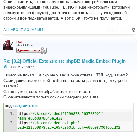
Стоит отметить, что со всеми остальными востребованными
видеохранилищами (YouTube, FB, NG и ещё некоторыми, которыми
пользуются на форуме) достаточно вставить ссылку из адресной
строки и всё подхватывается. А вот с ВК что-то не получается.
ALL ABOUT AQUARIUM
rxu
phpBB Guru
Re: [3.2] Official Extensions: phpBB Media Embed PlugIn
С
01.06.2020 20:44
о
о
Ничего не понял. На скрине у вас в окне ответа HTML код, зачем?
б
Сами дописываете какой-то iframe, потом спрашиваете, откуда он
щ
е
взялся?
н
Он не нужен, ссылки обрабатываются как есть.
и
е
Обрабатываются только ссылки следующего вида:
КОД:
ВЫДЕЛИТЬ ВСЁ
https
:
//vk.com/video121599878_165723901?
hash=e06b0878046e1d32
https
:
//vk.com/video_ext.php?
oid=121599878&id=165723901&hash=e06b0878046e1d32