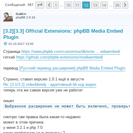
Страница
12
из
26
1
10
11
12
13
14
26
Пред.
Сл
Сообщений: 387
…
…
Gubkin
phpBB 2.0.16
[3.2][3.3] Official Extensions: phpBB Media Embed
PlugIn
С
01.10.2017 13:00
о
о
Страница
https://www.phpbb.com/customise/db/exte ... ediaembed/
б
гитхаб
https://github.com/phpbb-extensions/mediaembed/
щ
е
н
перевод
[Русский перевод расширения] phpBB Media Embed PlugIn
и
е
Странно, ставил версию 1.0.1 ещё в августе
Re: [3.1/3.2] videobbredy - адаптивный bb код видео
теперь эта же самая версия уже не работат
пишет
Выбранное расширение не может быть включено, проверьте
смотрю там правка была какая-то недавно
может в этом причина
у меня 3.2.1 и php 7.0
какие требования не выполнены ?