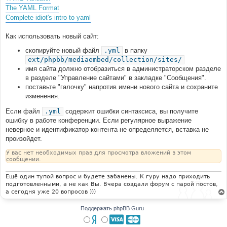
The YAML Format
Complete idiot's intro to yaml
Как использовать новый сайт:
скопируйте новый файл
.yml
в папку
ext/phpbb/mediaembed/collection/sites/
имя сайта должно отобразиться в администраторском разделе
в разделе "Управление сайтами" в закладке "Сообщения".
поставьте "галочку" напротив имени нового сайта и сохраните
изменения.
Если файл
.yml
содержит ошибки синтаксиса, вы получите
ошибку в работе конференции. Если регулярное выражение
неверное и идентификатор контента не определяется, вставка не
произойдет.
У вас нет необходимых прав для просмотра вложений в этом
сообщении.
Ещё один тупой вопрос и будете забанены. К гуру надо приходить
подготовленными, а не как Вы. Вчера создали форум с парой постов,
а сегодня уже 20 вопросов )))
Поддержать phpBB Guru