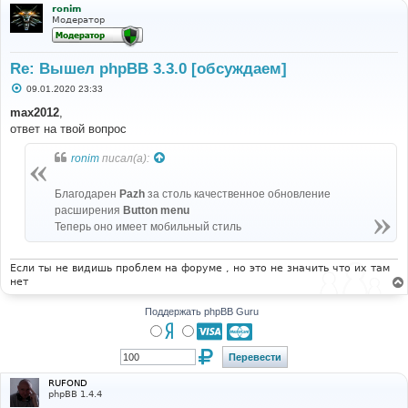
ronim
Модератор
Re: Вышел phpBB 3.3.0 [обсуждаем]
С
09.01.2020 23:33
о
о
max2012
,
б
ответ на твой вопрос
щ
е
н
ronim
писал(а):
и
е
Благодарен
Pazh
за столь качественное обновление
расширения
Button menu
Теперь оно имеет мобильный стиль
Если ты не видишь проблем на форуме , но это не значить что их там
нет
Поддержать phpBB Guru
RUFOND
phpBB 1.4.4