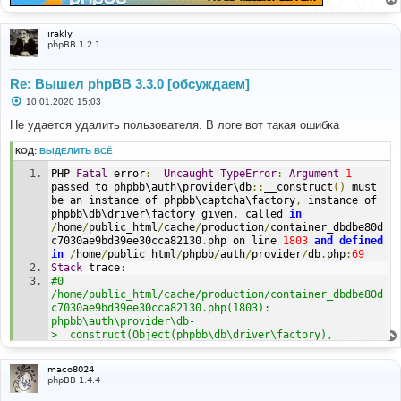
е
irakly
phpBB 1.2.1
Re: Вышел phpBB 3.3.0 [обсуждаем]
С
10.01.2020 15:03
о
о
Не удается удалить пользователя. В логе вот такая ошибка
б
щ
КОД:
ВЫДЕЛИТЬ ВСЁ
е
н
PHP 
Fatal
 error
:
Uncaught
TypeError
:
Argument
1
и
е
passed to phpbb\auth\provider\db
::
__construct
()
 must 
be an instance of phpbb\captcha\factory
,
 instance of 
phpbb\db\driver\factory given
,
 called 
in
/
home
/
public_html
/
cache
/
production
/
container_dbdbe80d
c7030ae9bd39ee30cca82130
.
php on line 
1803
and
defined
in
/
home
/
public_html
/
phpbb
/
auth
/
provider
/
db
.
php
:
69
Stack
 trace
:
#0 
/home/public_html/cache/production/container_dbdbe80d
c7030ae9bd39ee30cca82130.php(1803): 
phpbb\auth\provider\db-
>__construct(Object(phpbb\db\driver\factory), 
Object(phpbb\config\db), 
Object(phpbb\passwords\manager), 
maco8024
Object(phpbb\request\request), Object(phpbb\user), 
phpBB 1.4.4
Object(phpbb_cache_container), './../', 'php')