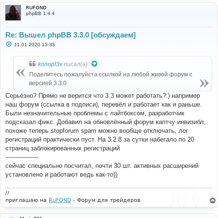
RUFOND
phpBB 1.4.4
Re: Вышел phpBB 3.3.0 [обсуждаем]
С
11.01.2020 13:33
о
о
б
konopl3v
писал(а):
щ
е
Поделитесь пожалуйста ссылкой на любой живой форум с
н
версией 3.3.0
и
е
Серьёзно? Прямо не верится что 3.3 может работать?:) например
наш форум (ссылка в подписи), перевёл и работает как и раньше.
Были незначительные проблемы с лайтбоксом, разработчик
подсказал фикс. Добавил на обновлённый форум каптчу инвизибл,
похоже теперь stopforum spam можно вообще отключать, лог
регистраций практически пуст. На 3.2.8 за сутки набегало по 20
страниц заблокированных регистраций
-----------------
сейчас специально посчитал, почти 30 шт. активных расширений
установлено и работают ведь как-то))
//
приглашаю на
RuFOND
- Форум для трейдеров