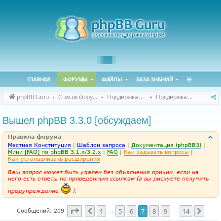
ГЛАВНАЯ
ФОРУМЫ
ФАЙЛЫ
БАЗА ЗНАНИЙ
phpBB Guru
Список форумов
Поддержка phpBB
Поддержка phpBB 3.3.x
Вышел phpBB 3.3.0 [обсуждаем]
Правила форума
Местная Конституция
|
Шаблон запроса
|
Документация (phpBB3)
|
Мини [FAQ] по phpBB 3.1.x/3.2.x
|
FAQ
|
Как задавать вопросы
|
Как устанавливать расширения
Ваш вопрос может быть удален без объяснения причин, если на
него есть ответы по приведённым ссылкам (а вы рискуете получить
предупреждение
).
Страница
7
из
14
1
5
6
7
8
9
14
Пред.
След
Сообщений: 209
…
…