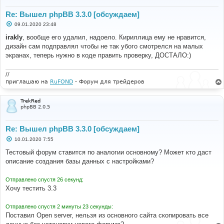
Re: Вышел phpBB 3.3.0 [обсуждаем]
С
09.01.2020 23:48
о
о
irakly
, вообще его удалил, надоело. Кириллица ему не нравится,
б
дизайн сам подправлял чтобы не так убого смотрелся на малых
щ
е
экранах, теперь нужно в коде править проверку, ДОСТАЛО:)
н
и
е
//
приглашаю на
RuFOND
- Форум для трейдеров
TrekRed
phpBB 2.0.5
Re: Вышел phpBB 3.3.0 [обсуждаем]
С
10.01.2020 7:55
о
о
Тестовый форум ставится по аналогии основному? Может кто даст
б
описание создания базы данных с настройками?
щ
е
н
Отправлено спустя 26 секунд:
и
е
Хочу тестить 3.3
Отправлено спустя 2 минуты 23 секунды:
Поставил Open server, нельзя из основного сайта скопировать все