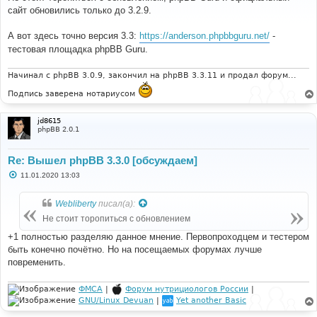
б
сайт обновились только до 3.2.9.
щ
е
н
А вот здесь точно версия 3.3:
https://anderson.phpbbguru.net/
-
и
е
тестовая площадка phpBB Guru.
Начинал с phpBB 3.0.9, закончил на phpBB 3.3.11 и продал форум...
Подпись заверена нотариусом
jd8615
phpBB 2.0.1
Re: Вышел phpBB 3.3.0 [обсуждаем]
С
11.01.2020 13:03
о
о
б
Webliberty
писал(а):
щ
е
Не стоит торопиться с обновлением
н
и
+1 полностью разделяю данное мнение. Первопроходцем и тестером
е
быть конечно почётно. Но на посещаемых форумах лучше
повременить.
ФМСА
|
Форум нутрициологов России
|
GNU/Linux Devuan
|
Yet another Basic