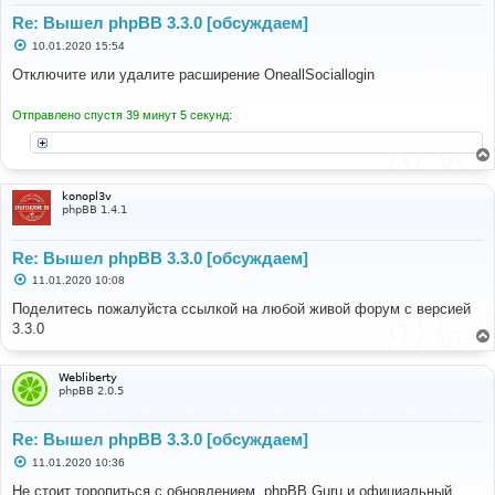
#1 /home/public_html/vendor/symfony/dependency-
injection/Container.php(306): phpbb_cache_container-
Re: Вышел phpBB 3.3.0 [обсуждаем]
>getAuth_Provider_OneallSocialloginService()
С
10.01.2020 15:54
#2 
о
/home/public_html/phpbb/di/service_collection.php(57)
о
Отключите или удалите расширение OneallSociallogin
: Symfony\Component\DependencyInjection\Container-
б
щ
>get('auth.provider.o...')
е
Отправлено спустя 39 минут 5 секунд:
#3 /home/public_html/phpbb/ in 
н
/home/public_html/phpbb/auth/provider/db.php on line 
и
69
е
konopl3v
phpBB 1.4.1
Re: Вышел phpBB 3.3.0 [обсуждаем]
С
11.01.2020 10:08
о
о
Поделитесь пожалуйста ссылкой на любой живой форум с версией
б
3.3.0
щ
е
н
и
Webliberty
е
phpBB 2.0.5
Re: Вышел phpBB 3.3.0 [обсуждаем]
С
11.01.2020 10:36
о
о
Не стоит торопиться с обновлением, phpBB Guru и официальный