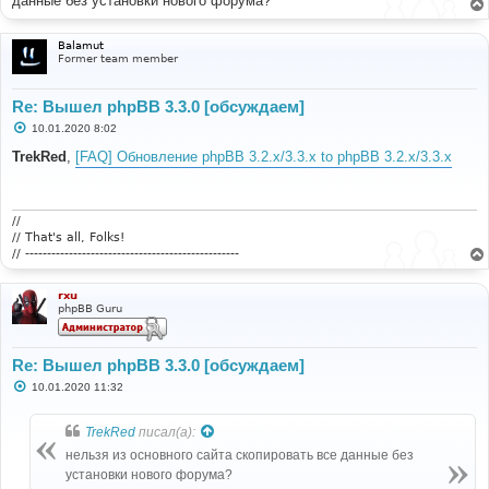
данные без установки нового форума?
Balamut
Former team member
Re: Вышел phpBB 3.3.0 [обсуждаем]
С
10.01.2020 8:02
о
о
TrekRed
,
[FAQ] Обновление phpBB 3.2.x/3.3.x to phpBB 3.2.x/3.3.x
б
щ
е
н
и
//
е
// That's all, Folks!
// -------------------------------------------------
rxu
phpBB Guru
Re: Вышел phpBB 3.3.0 [обсуждаем]
С
10.01.2020 11:32
о
о
б
TrekRed
писал(а):
щ
е
нельзя из основного сайта скопировать все данные без
н
установки нового форума?
и