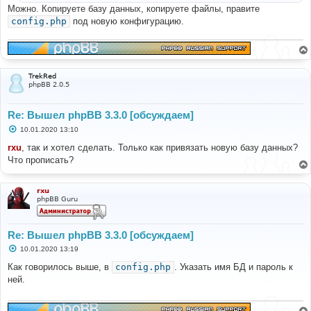
е
Можно. Копируете базу данных, копируете файлы, правите
config.php
под новую конфигурацию.
TrekRed
phpBB 2.0.5
Re: Вышел phpBB 3.3.0 [обсуждаем]
С
10.01.2020 13:10
о
о
rxu
, так и хотел сделать. Только как привязать новую базу данных?
б
Что прописать?
щ
е
н
и
rxu
е
phpBB Guru
Re: Вышел phpBB 3.3.0 [обсуждаем]
С
10.01.2020 13:19
о
о
Как говорилось выше, в
config.php
. Указать имя БД и пароль к
б
ней.
щ
е
н
и