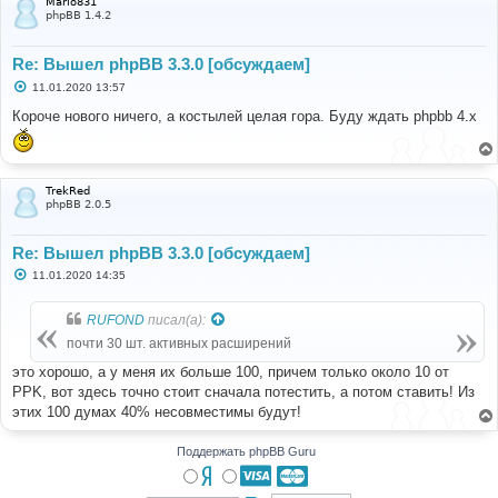
Mario831
phpBB 1.4.2
Re: Вышел phpBB 3.3.0 [обсуждаем]
С
11.01.2020 13:57
о
о
Короче нового ничего, а костылей целая гора. Буду ждать phpbb 4.x
б
щ
е
н
и
TrekRed
е
phpBB 2.0.5
Re: Вышел phpBB 3.3.0 [обсуждаем]
С
11.01.2020 14:35
о
о
б
RUFOND
писал(а):
щ
е
почти 30 шт. активных расширений
н
и
это хорошо, а у меня их больше 100, причем только около 10 от
е
PPK, вот здесь точно стоит сначала потестить, а потом ставить! Из
этих 100 думах 40% несовместимы будут!
Поддержать phpBB Guru