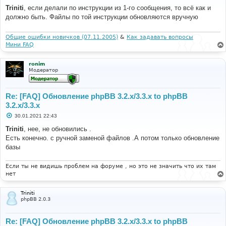
о
Triniti
, если делали по инструкции из 1-го сообщения, то всё как и
б
должно быть. Файлы по той инструкции обновляются вручную
щ
е
н
и
Общие ошибки новичков (07.11.2005)
&
Как задавать вопросы
е
Мини FAQ
ronim
Модератор
Re: [FAQ] Обновление phpBB 3.2.x/3.3.x to phpBB
3.2.x/3.3.x
С
30.01.2021 22:43
о
о
Triniti
, нее, не обновились .
б
Есть конечно. с ручной заменой файлов .А потом только обновление
щ
е
базы
н
и
е
Если ты не видишь проблем на форуме , но это не значить что их там
нет
Triniti
phpBB 2.0.3
Re: [FAQ] Обновление phpBB 3.2.x/3.3.x to phpBB