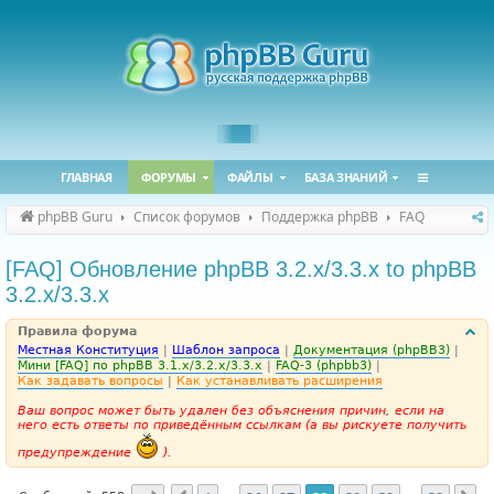
ГЛАВНАЯ
ФОРУМЫ
ФАЙЛЫ
БАЗА ЗНАНИЙ
phpBB Guru
Список форумов
Поддержка phpBB
FAQ
[FAQ] Обновление phpBB 3.2.x/3.3.x to phpBB
3.2.x/3.3.x
Правила форума
Местная Конституция
|
Шаблон запроса
|
Документация (phpBB3)
|
Мини [FAQ] по phpBB 3.1.x/3.2.x/3.3.x
|
FAQ-3 (phpbb3)
|
Как задавать вопросы
|
Как устанавливать расширения
Ваш вопрос может быть удален без объяснения причин, если на
него есть ответы по приведённым ссылкам (а вы рискуете получить
предупреждение
).