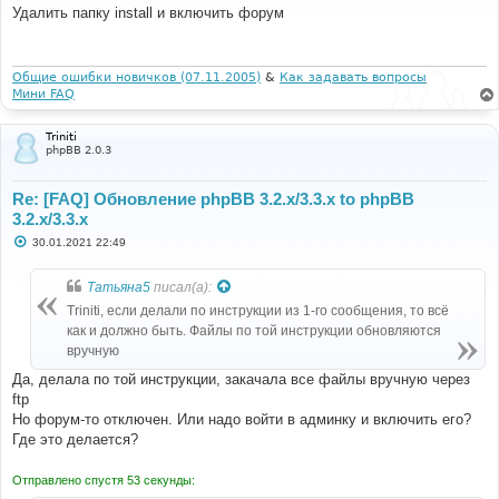
о
Удалить папку install и включить форум
б
щ
е
н
и
Общие ошибки новичков (07.11.2005)
&
Как задавать вопросы
е
Мини FAQ
Triniti
phpBB 2.0.3
Re: [FAQ] Обновление phpBB 3.2.x/3.3.x to phpBB
3.2.x/3.3.x
С
30.01.2021 22:49
о
о
б
Татьяна5
писал(а):
щ
е
Triniti, если делали по инструкции из 1-го сообщения, то всё
н
как и должно быть. Файлы по той инструкции обновляются
и
е
вручную
Да, делала по той инструкции, закачала все файлы вручную через
ftp
Но форум-то отключен. Или надо войти в админку и включить его?
Где это делается?
Отправлено спустя 53 секунды: