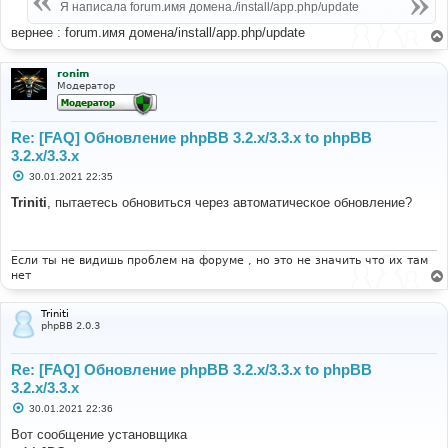
Я написала forum.имя домена./install/app.php/update
вернее : forum.имя домена/install/app.php/update
ronim
Модератор
Re: [FAQ] Обновление phpBB 3.2.x/3.3.x to phpBB
3.2.x/3.3.x
С
30.01.2021 22:35
о
о
Triniti
, пытаетесь обновиться через автоматическое обновление?
б
щ
е
н
и
Если ты не видишь проблем на форуме , но это не значить что их там
е
нет
Triniti
phpBB 2.0.3
Re: [FAQ] Обновление phpBB 3.2.x/3.3.x to phpBB
3.2.x/3.3.x
С
30.01.2021 22:36
о
о
Вот сообщение установщика
б