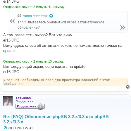
er14.JPG
щ
е
Отправлено спустя 2 минуты 41 секунду:
н
и
ronim
писал(а):
е
Triniti, пытаетесь обновиться через автоматическое
обновление?
А там разве есть выбор? Вот что вижу
er15.JPG
Вижу здесь слова об автоматическом, но нажать можно только на
update
Отправлено спустя 2 минуты 13 секунд:
Вот следующий экран, если нажать на update
er16.JPG
У вас нет необходимых прав для просмотра вложений в этом
сообщении.
Татьяна5
Поддержка
Re: [FAQ] Обновление phpBB 3.2.x/3.3.x to phpBB
3.2.x/3.3.x
С
30.01.2021 22:41
о