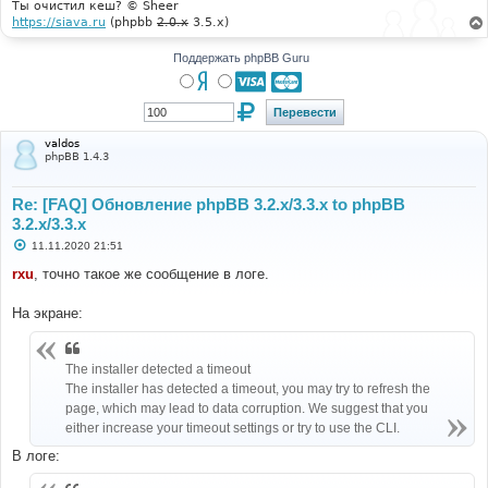
Ты очистил кеш? © Sheer
https://siava.ru
(phpbb
2.0.x
3.5.x)
Поддержать phpBB Guru
valdos
phpBB 1.4.3
Re: [FAQ] Обновление phpBB 3.2.x/3.3.x to phpBB
3.2.x/3.3.x
С
11.11.2020 21:51
о
о
rxu
, точно такое же сообщение в логе.
б
щ
е
На экране:
н
и
е
The installer detected a timeout
The installer has detected a timeout, you may try to refresh the
page, which may lead to data corruption. We suggest that you
either increase your timeout settings or try to use the CLI.
В логе: