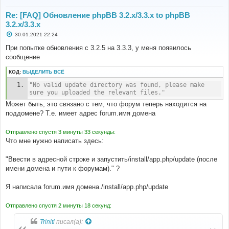
Re: [FAQ] Обновление phpBB 3.2.x/3.3.x to phpBB
3.2.x/3.3.x
С
30.01.2021 22:24
о
о
При попытке обновления с 3.2.5 на 3.3.3, у меня появилось
б
сообщение
щ
е
н
КОД:
ВЫДЕЛИТЬ ВСЁ
и
е
"No valid update directory was found, please make 
sure you uploaded the relevant files."
Может быть, это связано с тем, что форум теперь находится на
поддомене? Т.е. имеет адрес forum.имя домена
Отправлено спустя 3 минуты 33 секунды:
Что мне нужно написать здесь:
"Ввести в адресной строке и запустить/install/app.php/update (после
имени домена и пути к форумам)." ?
Я написала forum.имя домена./install/app.php/update
Отправлено спустя 2 минуты 18 секунд:
Triniti
писал(а):