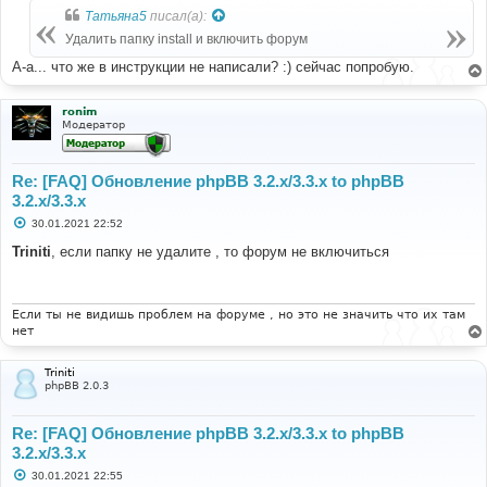
Татьяна5
писал(а):
Удалить папку install и включить форум
А-а... что же в инструкции не написали? :) сейчас попробую.
ronim
Модератор
Re: [FAQ] Обновление phpBB 3.2.x/3.3.x to phpBB
3.2.x/3.3.x
С
30.01.2021 22:52
о
о
Triniti
, если папку не удалите , то форум не включиться
б
щ
е
н
и
Если ты не видишь проблем на форуме , но это не значить что их там
е
нет
Triniti
phpBB 2.0.3
Re: [FAQ] Обновление phpBB 3.2.x/3.3.x to phpBB
3.2.x/3.3.x
С
30.01.2021 22:55
о