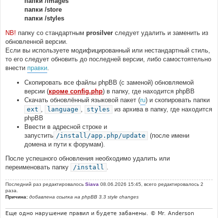
папки /images
папки /store
папки /styles
NB!
папку со стандартным
prosilver
следует удалить и заменить из
обновленной версии.
Если вы используете модифицированный или нестандартный стиль,
то его следует обновить до последней версии, либо самостоятельно
внести
правки
.
Скопировать все файлы phpBB (с заменой) обновляемой
версии (
кроме config.php
) в папку, где находится phpBB
Скачать обновлённый языковой пакет (
ru
) и скопировать папки
ext
,
language
,
styles
из архива в папку, где находится
phpBB
Ввести в адресной строке и
запустить
/install/app.php/update
(после имени
домена и пути к форумам).
После успешного обновления необходимо удалить или
переименовать папку
/install
.
Последний раз редактировалось
Siava
08.06.2026 15:45, всего редактировалось 2
раза.
Причина:
добавлена ссылка на phpBB 3.3 style changes
Еще одно нарушение правил и будете забанены. © Mr. Anderson