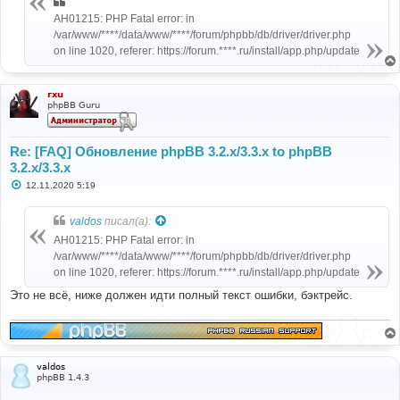
AH01215: PHP Fatal error: in
/var/www/****/data/www/****/forum/phpbb/db/driver/driver.php
on line 1020, referer: https://forum.****.ru/install/app.php/update
rxu
phpBB Guru
Re: [FAQ] Обновление phpBB 3.2.x/3.3.x to phpBB
3.2.x/3.3.x
С
12.11.2020 5:19
о
о
б
valdos
писал(а):
щ
е
AH01215: PHP Fatal error: in
н
/var/www/****/data/www/****/forum/phpbb/db/driver/driver.php
и
е
on line 1020, referer: https://forum.****.ru/install/app.php/update
Это не всё, ниже должен идти полный текст ошибки, бэктрейс.
valdos
phpBB 1.4.3