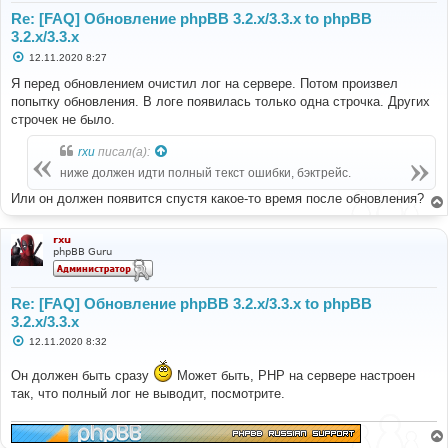
Re: [FAQ] Обновление phpBB 3.2.x/3.3.x to phpBB
3.2.x/3.3.x
С
12.11.2020 8:27
о
о
Я перед обновлением очистил лог на сервере. Потом произвел
б
попытку обновления. В логе появилась только одна строчка. Других
щ
е
строчек не было.
н
и
rxu
писал(а):
е
ниже должен идти полный текст ошибки, бэктрейс.
Или он должен появится спустя какое-то время после обновления?
rxu
phpBB Guru
Re: [FAQ] Обновление phpBB 3.2.x/3.3.x to phpBB
3.2.x/3.3.x
С
12.11.2020 8:32
о
о
Он должен быть сразу
Может быть, PHP на сервере настроен
б
щ
так, что полный лог не выводит, посмотрите.
е
н
и
е