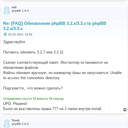
mtl
phpBB 1.4.4
Re: [FAQ] Обновление phpBB 3.2.x/3.3.x to phpBB
3.2.x/3.3.x
С
02.01.2021 12:03
о
о
Здраствуйте
б
щ
е
Пытаюсь обновить 3.2.7 ина 3.2.11
н
и
е
Скачал соответствующий пакет. Инсталлер остановился на
обновлении файлов.
Файлы обновил вручную, но конвертер базы не запускается: Unable
to access the converters directory
Подскажтте,, что можно сделать?
Отправлено спустя 33 минуты 49 секунд:
UPD. Решено!
Были не выставлены права 777 на 2 папки внутри install
Triniti
phpBB 2.0.3