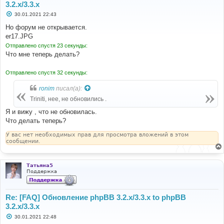
3.2.x/3.3.x
С
30.01.2021 22:43
о
о
Но форум не открывается.
б
er17.JPG
щ
е
Отправлено спустя 23 секунды:
н
Что мне теперь делать?
и
е
Отправлено спустя 32 секунды:
ronim
писал(а):
Triniti, нее, не обновились .
Я и вижу , что не обновилась.
Что делать теперь?
У вас нет необходимых прав для просмотра вложений в этом
сообщении.
Татьяна5
Поддержка
Re: [FAQ] Обновление phpBB 3.2.x/3.3.x to phpBB
3.2.x/3.3.x
С
30.01.2021 22:48
о