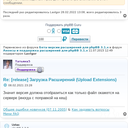
сообщении.
Последний раз редактировалось
LavIgor
28.02.2022 13:08, всего редактировалось 3
раза.
Поддержать phpBB Guru
Перенесено из форума
Бета-версии расширений для phpBB 3.1.x
в форум
Анонсы и поддержка расширений для phpBB 3.1.x
11.07.2015 12:49
модератором
LavIgor
Татьяна5
Поддержка
Re: [release] Загрузка Расширений (Upload Extensions)
С
08.02.2021 23:28
о
о
Значит версия должна отобразиться как только файл окажется на
б
сервере (иногда с поправкой на кеш)
щ
е
н
и
Общие ошибки новичков (07.11.2005)
&
Как задавать вопросы
е
Мини FAQ
Ustas