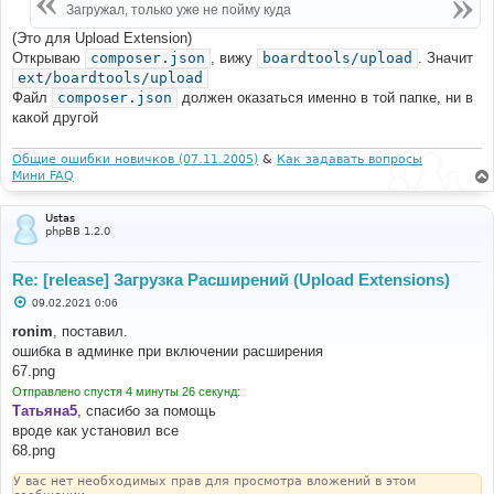
е
Загружал, только уже не пойму куда
н
и
(Это для Upload Extension)
е
Открываю
composer.json
, вижу
boardtools/upload
. Значит
ext/boardtools/upload
Файл
composer.json
должен оказаться именно в той папке, ни в
какой другой
Общие ошибки новичков (07.11.2005)
&
Как задавать вопросы
Мини FAQ
Ustas
phpBB 1.2.0
Re: [release] Загрузка Расширений (Upload Extensions)
С
09.02.2021 0:06
о
о
ronim
, поставил.
б
ошибка в админке при включении расширения
щ
е
67.png
н
Отправлено спустя 4 минуты 26 секунд:
и
е
Татьяна5
, спасибо за помощь
вроде как установил все
68.png
У вас нет необходимых прав для просмотра вложений в этом