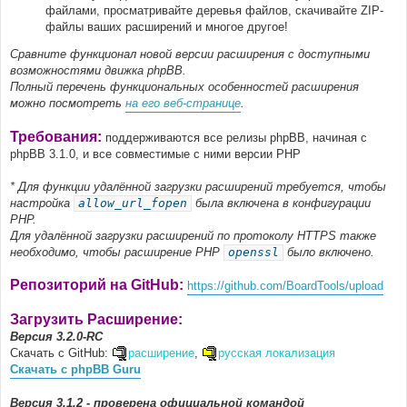
файлами, просматривайте деревья файлов, скачивайте ZIP-
файлы ваших расширений и многое другое!
Сравните функционал новой версии расширения с доступными
возможностями движка phpBB.
Полный перечень функциональных особенностей расширения
можно посмотреть
на его веб-странице
.
Требования:
поддерживаются все релизы phpBB, начиная с
phpBB 3.1.0, и все совместимые с ними версии PHP
* Для функции удалённой загрузки расширений требуется, чтобы
настройка
allow_url_fopen
была включена в конфигурации
PHP.
Для удалённой загрузки расширений по протоколу HTTPS также
необходимо, чтобы расширение PHP
openssl
было включено.
Репозиторий на GitHub:
https://github.com/BoardTools/upload
Загрузить Расширение:
Версия 3.2.0-RC
Скачать с GitHub:
расширение
,
русская локализация
Скачать с phpBB Guru
Версия 3.1.2 - проверена официальной командой