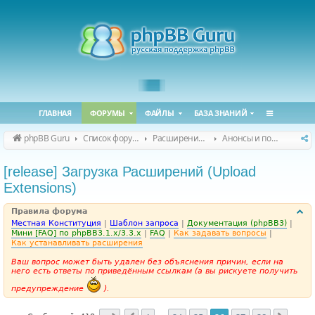
ГЛАВНАЯ
ФОРУМЫ
ФАЙЛЫ
БАЗА ЗНАНИЙ
phpBB Guru
Список форумов
Расширения phpBB
Анонсы и поддержка расширений для phpBB
[release] Загрузка Расширений (Upload
Extensions)
Правила форума
Местная Конституция
|
Шаблон запроса
|
Документация (phpBB3)
|
Мини [FAQ] по phpBB3.1.x/3.3.x
|
FAQ
|
Как задавать вопросы
|
Как устанавливать расширения
Ваш вопрос может быть удален без объяснения причин, если на
него есть ответы по приведённым ссылкам (а вы рискуете получить
предупреждение
).