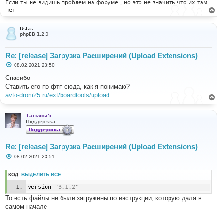
Если ты не видишь проблем на форуме , но это не значить что их там
нет
Ustas
phpBB 1.2.0
Re: [release] Загрузка Расширений (Upload Extensions)
С
08.02.2021 23:50
о
о
Спасибо.
б
Ставить его по фтп сюда, как я понимаю?
щ
е
avto-drom25.ru/ext/boardtools/upload
н
и
е
Татьяна5
Поддержка
Re: [release] Загрузка Расширений (Upload Extensions)
С
08.02.2021 23:51
о
о
б
КОД:
ВЫДЕЛИТЬ ВСЁ
щ
е
version	
"3.1.2"
н
и
То есть файлы не были загружены по инструкции, которую дала в
е
самом начале