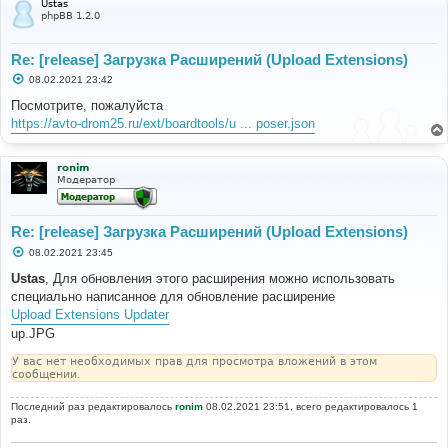
Ustas
phpBB 1.2.0
Re: [release] Загрузка Расширений (Upload Extensions)
С
08.02.2021 23:42
о
о
Посмотрите, пожалуйста
б
https://avto-drom25.ru/ext/boardtools/u ... poser.json
щ
е
н
и
ronim
е
Модератор
Re: [release] Загрузка Расширений (Upload Extensions)
С
08.02.2021 23:45
о
о
Ustas
, Для обновления этого расширения можно использовать
б
специально написанное для обновление расширение
щ
е
Upload Extensions Updater
н
up.JPG
и
е
У вас нет необходимых прав для просмотра вложений в этом
сообщении.
Последний раз редактировалось
ronim
08.02.2021 23:51, всего редактировалось 1
раз.