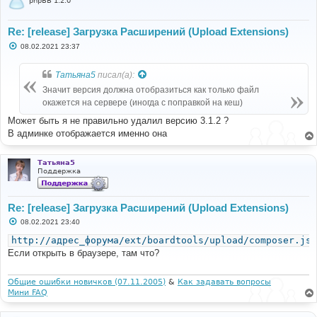
phpBB 1.2.0
Re: [release] Загрузка Расширений (Upload Extensions)
С
08.02.2021 23:37
о
о
б
Татьяна5
писал(а):
щ
е
Значит версия должна отобразиться как только файл
н
окажется на сервере (иногда с поправкой на кеш)
и
е
Может быть я не правильно удалил версию 3.1.2 ?
В админке отображается именно она
Татьяна5
Поддержка
Re: [release] Загрузка Расширений (Upload Extensions)
С
08.02.2021 23:40
о
о
http://адрес_форума/ext/boardtools/upload/composer.jso
б
Если открыть в браузере, там что?
щ
е
н
и
Общие ошибки новичков (07.11.2005)
&
Как задавать вопросы
е
Мини FAQ