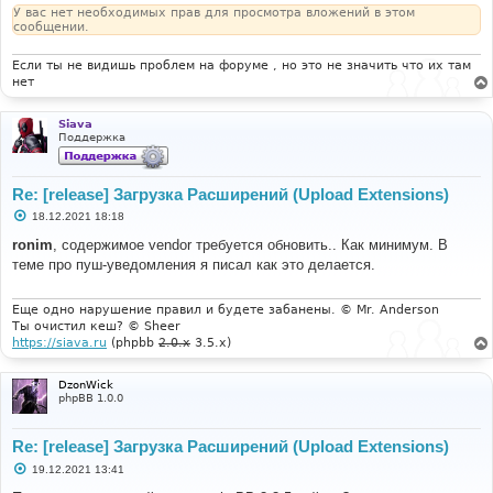
У вас нет необходимых прав для просмотра вложений в этом
сообщении.
Если ты не видишь проблем на форуме , но это не значить что их там
нет
Siava
Поддержка
Re: [release] Загрузка Расширений (Upload Extensions)
С
18.12.2021 18:18
о
о
ronim
, содержимое vendor требуется обновить.. Как минимум. В
б
теме про пуш-уведомления я писал как это делается.
щ
е
н
и
Еще одно нарушение правил и будете забанены. © Mr. Anderson
е
Ты очистил кеш? © Sheer
https://siava.ru
(phpbb
2.0.x
3.5.x)
DzonWick
phpBB 1.0.0
Re: [release] Загрузка Расширений (Upload Extensions)
С
19.12.2021 13:41
о