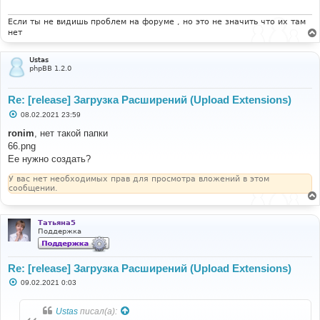
е
н
и
Если ты не видишь проблем на форуме , но это не значить что их там
е
нет
Ustas
phpBB 1.2.0
Re: [release] Загрузка Расширений (Upload Extensions)
С
08.02.2021 23:59
о
о
ronim
, нет такой папки
б
66.png
щ
е
Ее нужно создать?
н
и
У вас нет необходимых прав для просмотра вложений в этом
е
сообщении.
Татьяна5
Поддержка
Re: [release] Загрузка Расширений (Upload Extensions)
С
09.02.2021 0:03
о
о
б
Ustas
писал(а):
щ