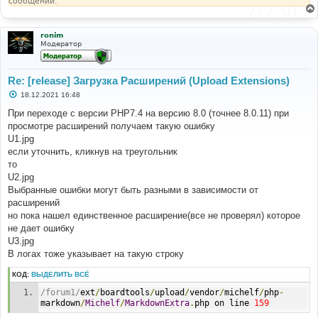
сообщении.
ronim
Модератор
Re: [release] Загрузка Расширений (Upload Extensions)
С
18.12.2021 16:48
о
о
При переходе с версии PHP7.4 на версию 8.0 (точнее 8.0.11) при
б
просмотре расширений получаем такую ошибку
щ
е
U1.jpg
н
если уточнить, кликнув на треугольник
и
е
то
U2.jpg
Выбранные ошибки могут быть разными в зависимости от
расширений
но пока нашел единственное расширение(все не проверял) которое
не дает ошибку
U3.jpg
В логах тоже указывает на такую строку
КОД:
ВЫДЕЛИТЬ ВСЁ
/forum1/
ext
/
boardtools
/
upload
/
vendor
/
michelf
/
php
-
markdown
/
Michelf
/
MarkdownExtra
.
php on line 
159