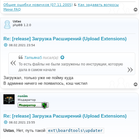
Общие ошибки новичков (07.11.2005)
&
Как задавать вопросы
Мини FAQ
Ustas
phpBB 1.2.0
Re: [release] Загрузка Расширений (Upload Extensions)
С
08.02.2021 23:54
о
о
б
Татьяна5
писал(а):
щ
е
То есть файлы не были загружены по инструкции, которую
н
дала в самом начале
и
е
Загружал, только уже не пойму куда
В админке ничего не появилось, кэш чистил
ronim
Модератор
Re: [release] Загрузка Расширений (Upload Extensions)
С
08.02.2021 23:55
о
о
Ustas
, Нет, путь такой
ext\boardtools\updater
б
щ