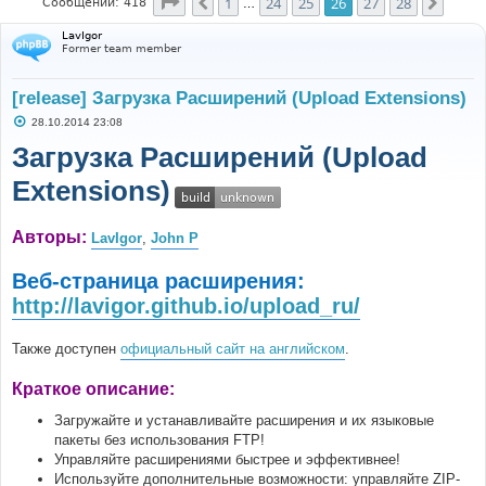
Страница
26
из
28
1
24
25
26
27
28
Пред.
След.
Сообщений: 418
…
LavIgor
Former team member
[release] Загрузка Расширений (Upload Extensions)
С
28.10.2014 23:08
о
о
Загрузка Расширений (Upload
б
щ
Extensions)
е
н
и
е
Авторы:
LavIgor
,
John P
Веб-страница расширения:
http://lavigor.github.io/upload_ru/
Также доступен
официальный сайт на английском
.
Краткое описание:
Загружайте и устанавливайте расширения и их языковые
пакеты без использования FTP!
Управляйте расширениями быстрее и эффективнее!
Используйте дополнительные возможности: управляйте ZIP-