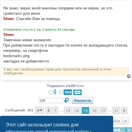
}
Не знаю, верно мной внесены поправки или не верно, но это
.
postbookmark
-
icon
-
delete
.
icon
{
сработало для меня.
	color
:
#D31141 !important;
Sheer
, Спасибо Вам за помощь.
}
.
postbookmark
-
icon
-
delete
:
hover 
.
icon
{
Отправлено спустя 1 час 2 минуты 53 секунды:
	color
:
#fff !important;
Sheer
,
}
Замечена новая аномалия:
При добавлении поста в закладки по кнопке из выпадающего списка,
например, на смартфоне
bookmarks.png
закладка не добавляется.
У вас нет необходимых прав для просмотра вложений в этом
сообщении.
Поддержать phpBB Guru
Страница
15
из
21
1
13
14
15
16
17
21
Пред.
Сл
Сообщений: 301
…
…
Перейти
Этот сайт использует cookies для
Главная
Форумы
Наша команда
О команде
Конфиденциальность
обеспечения своей корректной работы.