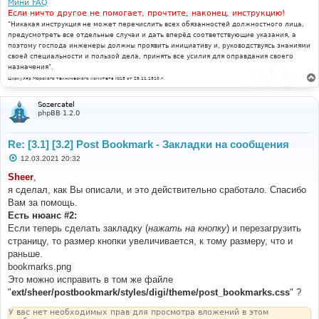
Мини FAQ
Если ничто другое не помогает, прочтите, наконец, инструкцию!
"Никакая инструкция не может перечислить всех обязанностей должностного лица,
предусмотреть все отдельные случаи и дать вперёд соответствующие указания, а
поэтому господа инженеры должны проявить инициативу и, руководствуясь знаниями
своей специальности и пользой дела, принять все усилия для оправдания своего
назначения".
Циркуляр Морского технического комитета №15 от 29.11.1910 г.
Sozercatel
phpBB 1.2.0
Re: [3.1] [3.2] Post Bookmark - Закладки на сообщения
С
12.03.2021 20:32
о
о
Sheer
,
б
я сделал, как Вы описали, и это действительно сработало. Спасибо
щ
е
Вам за помощь.
н
Есть нюанс #2:
и
е
Если теперь сделать закладку (
нажать на кнопку
) и перезагрузить
страницу, то размер кнопки увеличивается, к тому размеру, что и
раньше.
bookmarks.png
Это можно исправить в том же файле
"
ext/sheer/postbookmark/styles/digi/theme/post_bookmarks.css
" ?
У вас нет необходимых прав для просмотра вложений в этом