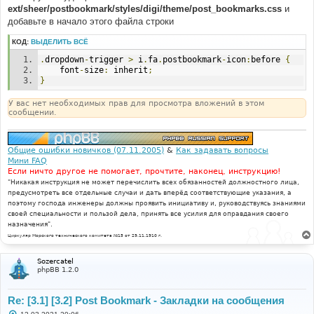
ext/sheer/postbookmark/styles/digi/theme/post_bookmarks.css
и
добавьте в начало этого файла строки
КОД:
ВЫДЕЛИТЬ ВСЁ
.
dropdown
-
trigger 
>
 i
.
fa
.
postbookmark
-
icon
:
before 
{
	font
-
size
:
 inherit
;
}
У вас нет необходимых прав для просмотра вложений в этом
сообщении.
Общие ошибки новичков (07.11.2005)
&
Как задавать вопросы
Мини FAQ
Если ничто другое не помогает, прочтите, наконец, инструкцию!
"Никакая инструкция не может перечислить всех обязанностей должностного лица,
предусмотреть все отдельные случаи и дать вперёд соответствующие указания, а
поэтому господа инженеры должны проявить инициативу и, руководствуясь знаниями
своей специальности и пользой дела, принять все усилия для оправдания своего
назначения".
Циркуляр Морского технического комитета №15 от 29.11.1910 г.
Sozercatel
phpBB 1.2.0
Re: [3.1] [3.2] Post Bookmark - Закладки на сообщения
С