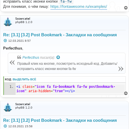
исправить класс иконки кнопки
fa-fw
щ
е
Для понимая, о чём пишу:
https://fontawesome.ru/examples/
н
и
е
Sozercatel
phpBB 1.2.0
Re: [3.1] [3.2] Post Bookmark - Закладки на сообщения
С
12.03.2021 8:57
о
о
Perfecthus
,
б
щ
Perfecthus
писал(а):
е
н
Правый клик на кнопке, посмотреть исходный код. Добавить/
и
е
исправить класс иконки кнопки fa-fw
КОД:
ВЫДЕЛИТЬ ВСЁ
<i
class
=
"icon fa fa-bookmark fa-fw postbookmark-
icon"
aria-hidden
=
"true"
></i>
Sozercatel
phpBB 1.2.0
Re: [3.1] [3.2] Post Bookmark - Закладки на сообщения
С
12.03.2021 15:58