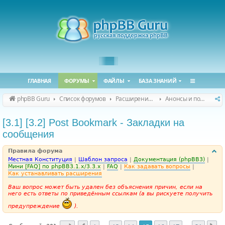
ГЛАВНАЯ
ФОРУМЫ
ФАЙЛЫ
БАЗА ЗНАНИЙ
phpBB Guru
Список форумов
Расширения phpBB
Анонсы и поддержка расширений для phpBB
[3.1] [3.2] Post Bookmark - Закладки на
сообщения
Правила форума
Местная Конституция
|
Шаблон запроса
|
Документация (phpBB3)
|
Мини [FAQ] по phpBB3.1.x/3.3.x
|
FAQ
|
Как задавать вопросы
|
Как устанавливать расширения
Ваш вопрос может быть удален без объяснения причин, если на
него есть ответы по приведённым ссылкам (а вы рискуете получить
предупреждение
).