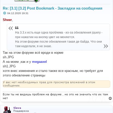
Re: [3.1] [3.2] Post Bookmark - Закладки на сообщения
С
04.12.2020 19:31
о
о
Sheer
,
б
щ
е
н
На 3.3.x есть еще одна проблема - из-за обновления jquery -
и
при нажатии на кнопку цвет не меняется.
е
На этом форуме после обновления такая де байда. Что они
там наделали, я не знаю.
Так на этом форуме всё вроди в норме
sh.JPG
А на моем ,как и у
megaaxel
sh1.JPG
хотя внес изменения и стало также все красным, но требует для
этого обновление страницы
У вас нет необходимых прав для просмотра вложений в этом
сообщении.
Если ты не видишь проблем на форуме , но это не значить что их там
нет
Siava
Поддержка