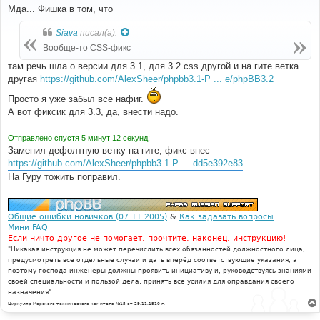
о
Мда... Фишка в том, что
б
щ
Siava
писал(а):
е
н
Вообще-то CSS-фикс
и
е
там речь шла о версии для 3.1, для 3.2 css другой и на гите ветка
другая
https://github.com/AlexSheer/phpbb3.1-P ... e/phpBB3.2
Просто я уже забыл все нафиг.
А вот фиксик для 3.3, да, внести надо.
Отправлено спустя 5 минут 12 секунд:
Заменил дефолтную ветку на гите, фикс внес
https://github.com/AlexSheer/phpbb3.1-P ... dd5e392e83
На Гуру тожить поправил.
Общие ошибки новичков (07.11.2005)
&
Как задавать вопросы
Мини FAQ
Если ничто другое не помогает, прочтите, наконец, инструкцию!
"Никакая инструкция не может перечислить всех обязанностей должностного лица,
предусмотреть все отдельные случаи и дать вперёд соответствующие указания, а
поэтому господа инженеры должны проявить инициативу и, руководствуясь знаниями
своей специальности и пользой дела, принять все усилия для оправдания своего
назначения".
Циркуляр Морского технического комитета №15 от 29.11.1910 г.