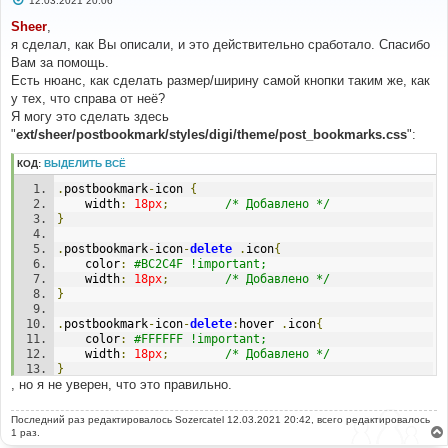
12.03.2021 20:06
о
о
Sheer
,
б
я сделал, как Вы описали, и это действительно сработало. Спасибо
щ
е
Вам за помощь.
н
Есть нюанс, как сделать размер/ширину самой кнопки таким же, как
и
е
у тех, что справа от неё?
Я могу это сделать здесь
"
ext/sheer/postbookmark/styles/digi/theme/post_bookmarks.css
":
КОД:
ВЫДЕЛИТЬ ВСЁ
.
postbookmark
-
icon 
{
	width
:
18px
;
/* Добавлено */
}
.
postbookmark
-
icon
-
delete
.
icon
{
	color
:
#BC2C4F !important;
	width
:
18px
;
/* Добавлено */
}
.
postbookmark
-
icon
-
delete
:
hover 
.
icon
{
	color
:
#FFFFFF !important;
	width
:
18px
;
/* Добавлено */
}
, но я не уверен, что это правильно.
Последний раз редактировалось
Sozercatel
12.03.2021 20:42, всего редактировалось
1 раз.