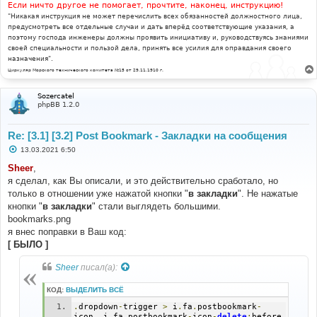
Если ничто другое не помогает, прочтите, наконец, инструкцию!
"Никакая инструкция не может перечислить всех обязанностей должностного лица,
предусмотреть все отдельные случаи и дать вперёд соответствующие указания, а
поэтому господа инженеры должны проявить инициативу и, руководствуясь знаниями
своей специальности и пользой дела, принять все усилия для оправдания своего
назначения".
Циркуляр Морского технического комитета №15 от 29.11.1910 г.
Sozercatel
phpBB 1.2.0
Re: [3.1] [3.2] Post Bookmark - Закладки на сообщения
С
13.03.2021 6:50
о
о
Sheer
,
б
я сделал, как Вы описали, и это действительно сработало, но
щ
е
только в отношении уже нажатой кнопки "
в закладки
". Не нажатые
н
кнопки "
в закладки
" стали выглядеть большими.
и
е
bookmarks.png
я внес поправки в Ваш код:
[ БЫЛО ]
Sheer
писал(а):
КОД:
ВЫДЕЛИТЬ ВСЁ
.
dropdown
-
trigger 
>
 i
.
fa
.
postbookmark
-
icon
,
 i
.
fa
.
postbookmark
-
icon
-
delete
:
before 