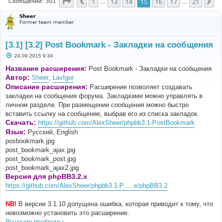
Страница
15
из
21
1
13
14
15
16
17
21
Пред.
Сл
Сообщений: 301
…
…
Sheer
Former team member
[3.1] [3.2] Post Bookmark - Закладки на сообщения
С
24.09.2015 9:34
о
о
Название расширения:
Post Bookmark - Закладки на сообщения
б
Автор:
Sheer
,
LavIgor
щ
е
Описание расширения:
Расширение позволяет создавать
н
закладки на сообщения форума. Закладками можно управлять в
и
е
личном разделе. При размещении сообщения можно быстро
вставить ссылку на сообщение, выбрав его из списка закладок.
Скачать:
https://github.com/AlexSheer/phpbb3.1-PostBookmark
Язык:
Русский, English
posbookmark.jpg
post_bookmark_ajax.jpg
post_bookmark_post.jpg
post_bookmark_ajax2.jpg
Версия для phpBB3.2.x
https://github.com/AlexSheer/phpbb3.1-P ... e/phpBB3.2
NB!
В версии 3.1.10 допущена ошибка, которая приводит к тому, что
невозможно установить это расширение.
Решение проблемы