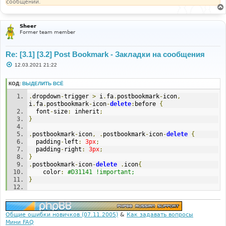
сообщении.
Sheer
Former team member
Re: [3.1] [3.2] Post Bookmark - Закладки на сообщения
С
12.03.2021 21:22
о
о
б
КОД:
ВЫДЕЛИТЬ ВСЁ
щ
е
.
dropdown
-
trigger 
>
 i
.
fa
.
postbookmark
-
icon
,
н
i
.
fa
.
postbookmark
-
icon
-
delete
:
before 
{
и
  font
-
size
:
 inherit
;
е
}
.
postbookmark
-
icon
,
.
postbookmark
-
icon
-
delete
{
  padding
-
left
:
3px
;
  padding
-
right
:
3px
;
}
.
postbookmark
-
icon
-
delete
.
icon
{
	color
:
#D31141 !important;
}
.
postbookmark
-
icon
-
delete
:
hover 
.
icon
{
	color
:
#fff !important;
}
Общие ошибки новичков (07.11.2005)
&
Как задавать вопросы
Мини FAQ