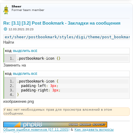
Sheer
Former team member
Re: [3.1] [3.2] Post Bookmark - Закладки на сообщения
С
12.03.2021 20:23
о
о
ext/sheer/postbookmark/styles/digi/theme/post_bookmark
б
Найти
щ
е
н
КОД:
ВЫДЕЛИТЬ ВСЁ
и
е
.
postbookmark
-
icon 
{}
Заменить на
КОД:
ВЫДЕЛИТЬ ВСЁ
.
postbookmark
-
icon 
{
  padding
-
left
:
3px
;
  padding
-
right
:
3px
;
}
изображение.png
У вас нет необходимых прав для просмотра вложений в этом
сообщении.
Общие ошибки новичков (07.11.2005)
&
Как задавать вопросы