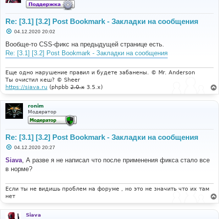
Re: [3.1] [3.2] Post Bookmark - Закладки на сообщения
С
04.12.2020 20:02
о
о
Вообще-то CSS-фикс на предыдущей странице есть.
б
Re: [3.1] [3.2] Post Bookmark - Закладки на сообщения
щ
е
н
и
Еще одно нарушение правил и будете забанены. © Mr. Anderson
е
Ты очистил кеш? © Sheer
https://siava.ru
(phpbb
2.0.x
3.5.x)
ronim
Модератор
Re: [3.1] [3.2] Post Bookmark - Закладки на сообщения
С
04.12.2020 20:27
о
о
Siava
, А разве я не написал что после применения фикса стало все
б
в норме?
щ
е
н
и
Если ты не видишь проблем на форуме , но это не значить что их там
е
нет
Siava