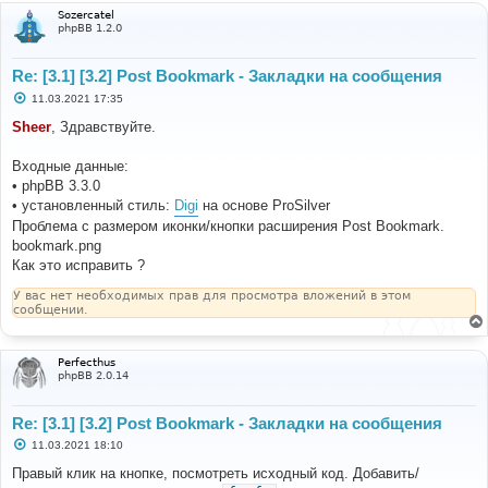
Sozercatel
phpBB 1.2.0
Re: [3.1] [3.2] Post Bookmark - Закладки на сообщения
С
11.03.2021 17:35
о
о
Sheer
, Здравствуйте.
б
щ
е
Входные данные:
н
• phpBB 3.3.0
и
е
• установленный стиль:
Digi
на основе ProSilver
Проблема с размером иконки/кнопки расширения Post Bookmark.
bookmark.png
Как это исправить ?
У вас нет необходимых прав для просмотра вложений в этом
сообщении.
Perfecthus
phpBB 2.0.14
Re: [3.1] [3.2] Post Bookmark - Закладки на сообщения
С
11.03.2021 18:10
о
о
Правый клик на кнопке, посмотреть исходный код. Добавить/
б