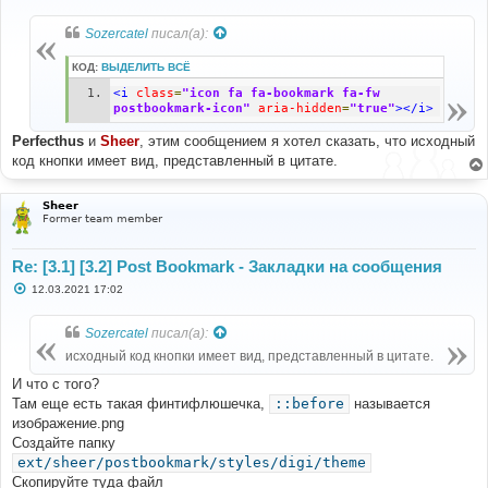
о
о
б
Sozercatel
писал(а):
щ
е
н
КОД:
ВЫДЕЛИТЬ ВСЁ
и
е
<i
class
=
"icon fa fa-bookmark fa-fw 
postbookmark-icon"
aria-hidden
=
"true"
></i>
Perfecthus
и
Sheer
, этим сообщением я хотел сказать, что исходный
код кнопки имеет вид, представленный в цитате.
Sheer
Former team member
Re: [3.1] [3.2] Post Bookmark - Закладки на сообщения
С
12.03.2021 17:02
о
о
б
Sozercatel
писал(а):
щ
е
исходный код кнопки имеет вид, представленный в цитате.
н
и
И что с того?
е
Там еще есть такая финтифлюшечка,
::before
называется
изображение.png
Создайте папку
ext/sheer/postbookmark/styles/digi/theme
Скопируйте туда файл