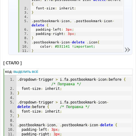
{
  font
-
size
:
 inherit
;
}
.
postbookmark
-
icon
,
.
postbookmark
-
icon
-
delete
{
  padding
-
left
:
3px
;
  padding
-
right
:
3px
;
}
.
postbookmark
-
icon
-
delete
.
icon
{
	color
:
#D31141 !important;
}
.
postbookmark
-
icon
-
delete
:
hover 
.
icon
{
[ СТАЛО ]
	color
:
#fff !important;
}
КОД:
ВЫДЕЛИТЬ ВСЁ
.
dropdown
-
trigger 
>
 i
.
fa
.
postbookmark
-
icon
:
before 
{
/* Поправка */
  font
-
size
:
 inherit
;
}
.
dropdown
-
trigger 
>
 i
.
fa
.
postbookmark
-
icon
-
delete
:
before 
{
/* Поправка */
  font
-
size
:
 inherit
;
}
.
postbookmark
-
icon
,
.
postbookmark
-
icon
-
delete
{
  padding
-
left
:
3px
;
  padding
-
right
:
3px
;