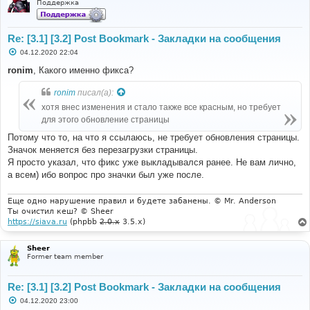
Поддержка
Re: [3.1] [3.2] Post Bookmark - Закладки на сообщения
С
04.12.2020 22:04
о
о
ronim
, Какого именно фикса?
б
щ
ronim
писал(а):
е
н
хотя внес изменения и стало также все красным, но требует
и
е
для этого обновление страницы
Потому что то, на что я ссылаюсь, не требует обновления страницы.
Значок меняется без перезагрузки страницы.
Я просто указал, что фикс уже выкладывался ранее. Не вам лично,
а всем) ибо вопрос про значки был уже после.
Еще одно нарушение правил и будете забанены. © Mr. Anderson
Ты очистил кеш? © Sheer
https://siava.ru
(phpbb
2.0.x
3.5.x)
Sheer
Former team member
Re: [3.1] [3.2] Post Bookmark - Закладки на сообщения
С
04.12.2020 23:00
о