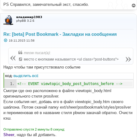
PS Справился, замечательный экст, спасибо.
владимир1983
phpBB 3.2.6
Re: [beta] Post Bookmark - Закладки на сообщения
С
19.11.2015 11:58
о
о
б
meow писал(а):
щ
е
место с кнопками называется <ul class="post-buttons">
н
и
Надо чтобы там присутствовало событие
е
КОД:
ВЫДЕЛИТЬ ВСЁ
<!-- EVENT viewtopic_body_post_buttons_before -->
Смотри где оно расположено в файле viewtopic_body.html
оригинального стиля prosilver.
Если события нет, добавь его в файл viewtopic_body.htm своего
шаблона. Потом скачай папку ext/sheer/postbookmark/styles/prosilver
и переименовав её в название стиля pbwow закачай обратно. Очисти
кэш.
Отправлено спустя 2 минуты 8 секунд:
Sheer
, надо бы all добавить.