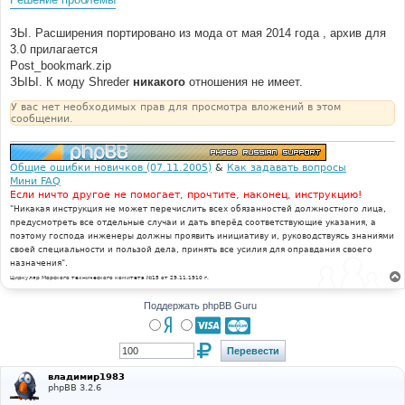
ЗЫ. Расширения портировано из мода от мая 2014 года , архив для
3.0 прилагается
Post_bookmark.zip
ЗЫЫ. К моду Shreder
никакого
отношения не имеет.
У вас нет необходимых прав для просмотра вложений в этом
сообщении.
Общие ошибки новичков (07.11.2005)
&
Как задавать вопросы
Мини FAQ
Если ничто другое не помогает, прочтите, наконец, инструкцию!
"Никакая инструкция не может перечислить всех обязанностей должностного лица,
предусмотреть все отдельные случаи и дать вперёд соответствующие указания, а
поэтому господа инженеры должны проявить инициативу и, руководствуясь знаниями
своей специальности и пользой дела, принять все усилия для оправдания своего
назначения".
Циркуляр Морского технического комитета №15 от 29.11.1910 г.
Поддержать phpBB Guru
владимир1983
phpBB 3.2.6