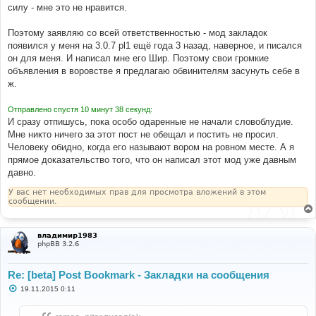
силу - мне это не нравится.
Поэтому заявляю со всей ответственностью - мод закладок
появился у меня на 3.0.7 pl1 ещё года 3 назад, наверное, и писался
он для меня. И написал мне его Шир. Поэтому свои громкие
объявления в воровстве я предлагаю обвинителям засунуть себе в
ж.
Отправлено спустя 10 минут 38 секунд:
И сразу отпишусь, пока особо одаренные не начали словоблудие.
Мне никто ничего за этот пост не обещал и постить не просил.
Человеку обидно, когда его называют вором на ровном месте. А я
прямое доказательство того, что он написал этот мод уже давным
давно.
У вас нет необходимых прав для просмотра вложений в этом
сообщении.
владимир1983
phpBB 3.2.6
Re: [beta] Post Bookmark - Закладки на сообщения
С
19.11.2015 0:11
о
о
б