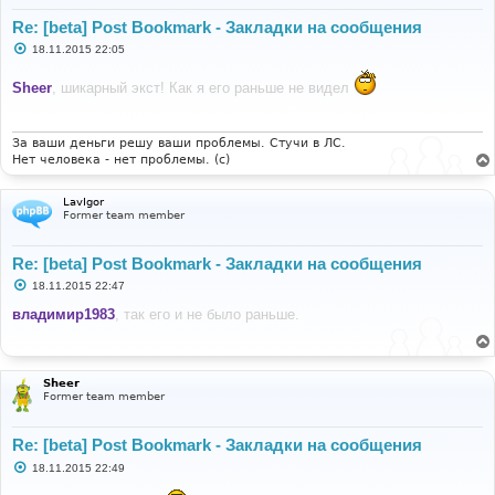
Re: [beta] Post Bookmark - Закладки на сообщения
С
18.11.2015 22:05
о
о
Sheer
, шикарный экст! Как я его раньше не видел
б
щ
е
н
и
За ваши деньги решу ваши проблемы. Стучи в ЛС.
е
Нет человека - нет проблемы. (c)
LavIgor
Former team member
Re: [beta] Post Bookmark - Закладки на сообщения
С
18.11.2015 22:47
о
о
владимир1983
, так его и не было раньше.
б
щ
е
н
и
Sheer
е
Former team member
Re: [beta] Post Bookmark - Закладки на сообщения
С
18.11.2015 22:49
о
о