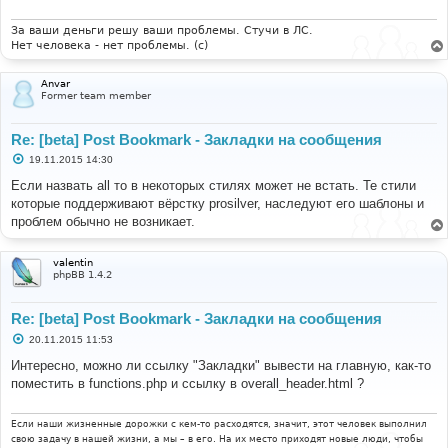
За ваши деньги решу ваши проблемы. Стучи в ЛС.
Нет человека - нет проблемы. (c)
Anvar
Former team member
Re: [beta] Post Bookmark - Закладки на сообщения
С
19.11.2015 14:30
о
о
Если назвать all то в некоторых стилях может не встать. Те стили
б
которые поддерживают вёрстку prosilver, наследуют его шаблоны и
щ
е
проблем обычно не возникает.
н
и
е
valentin
phpBB 1.4.2
Re: [beta] Post Bookmark - Закладки на сообщения
С
20.11.2015 11:53
о
о
Интересно, можно ли ссылку "Закладки" вывести на главную, как-то
б
поместить в functions.php и ссылку в overall_header.html ?
щ
е
н
и
Если наши жизненные дорожки с кем-то расходятся, значит, этот человек выполнил
е
свою задачу в нашей жизни, а мы – в его. На их место приходят новые люди, чтобы