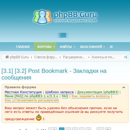
ГЛАВНАЯ
ФОРУМЫ
ФАЙЛЫ
БАЗА ЗНАНИЙ
phpBB Guru
Список форумов
Расширения phpBB
Анонсы и поддержка расширений для phpBB
[3.1] [3.2] Post Bookmark - Закладки на
сообщения
Правила форума
Местная Конституция
|
Шаблон запроса
|
Документация (phpBB3)
|
Мини [FAQ] по phpBB3.1.x/3.3.x
|
FAQ
|
Как задавать вопросы
|
Как устанавливать расширения
Ваш вопрос может быть удален без объяснения причин, если на
него есть ответы по приведённым ссылкам (а вы рискуете получить
предупреждение
).