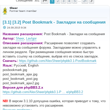
Страница
1
из
21
1
2
3
4
5
21
След.
Сообщений: 301
…
Sheer
Former team member
[3.1] [3.2] Post Bookmark - Закладки на сообщения
С
24.09.2015 9:34
о
о
Название расширения:
Post Bookmark - Закладки на сообщения
б
Автор:
Sheer
,
LavIgor
щ
е
Описание расширения:
Расширение позволяет создавать
н
закладки на сообщения форума. Закладками можно управлять в
и
е
личном разделе. При размещении сообщения можно быстро
вставить ссылку на сообщение, выбрав его из списка закладок.
Скачать:
https://github.com/AlexSheer/phpbb3.1-PostBookmark
Язык:
Русский, English
posbookmark.jpg
post_bookmark_ajax.jpg
post_bookmark_post.jpg
post_bookmark_ajax2.jpg
Версия для phpBB3.2.x
https://github.com/AlexSheer/phpbb3.1-P ... e/phpBB3.2
NB!
В версии 3.1.10 допущена ошибка, которая приводит к тому, что
невозможно установить это расширение.
Решение проблемы