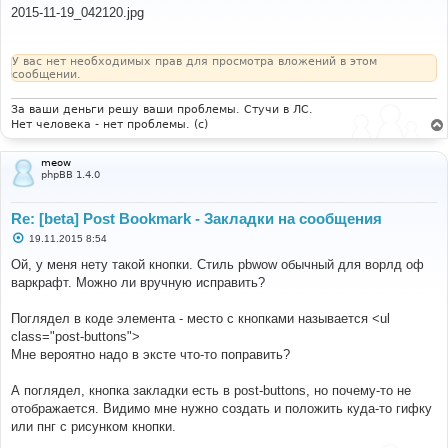
о
2015-11-19_042120.jpg
б
щ
е
н
У вас нет необходимых прав для просмотра вложений в этом
и
сообщении.
е
За ваши деньги решу ваши проблемы. Стучи в ЛС.
Нет человека - нет проблемы. (c)
meow
phpBB 1.4.0
Re: [beta] Post Bookmark - Закладки на сообщения
С
19.11.2015 8:54
о
о
Ой, у меня нету такой кнопки. Стиль pbwow обычный для ворлд оф
б
варкрафт. Можно ли вручную исправить?
щ
е
н
Поглядел в коде элемента - место с кнопками называется <ul
и
е
class="post-buttons">
Мне вероятно надо в эксте что-то поправить?
А поглядел, кнопка закладки есть в post-buttons, но почему-то не
отображается. Видимо мне нужно создать и положить куда-то гифку
или пнг с рисунком кнопки.