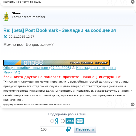
научить нас чему-то еще.
Sheer
Former team member
Re: [beta] Post Bookmark - Закладки на сообщения
С
20.11.2015 12:27
о
о
Можно все. Вопрос зачем?
б
щ
е
н
и
е
Общие ошибки новичков (07.11.2005)
&
Как задавать вопросы
Мини FAQ
Если ничто другое не помогает, прочтите, наконец, инструкцию!
"Никакая инструкция не может перечислить всех обязанностей должностного лица,
предусмотреть все отдельные случаи и дать вперёд соответствующие указания, а
поэтому господа инженеры должны проявить инициативу и, руководствуясь знаниями
своей специальности и пользой дела, принять все усилия для оправдания своего
назначения".
Циркуляр Морского технического комитета №15 от 29.11.1910 г.
Поддержать phpBB Guru