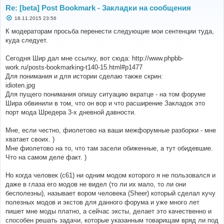
Re: [beta] Post Bookmark - Закладки на сообщения
С
18.11.2015 23:56
о
о
К модераторам просьба перенести следующие мои сентенции туда,
б
куда следует.
щ
е
н
Сегодня Шир дал мне ссылку, вот сюда: http://www.phpbb-
и
е
work.ru/posts-bookmarking-t140-15.html#p1477
Для понимания и для истории сделаю также скрин:
idioten.jpg
Для пущего понимания опишу ситуацию вкратце - на том форуме
Шира обвинили в том, что он вор и что расширение Закладок это
порт мода Шредера 3-х дневной давности.
Мне, если честно, фиолетово на ваши межфорумные разборки - мне
хватает своих. )
Мне фиолетово на то, что там засели обиженные, а тут обидевшие.
Что на самом деле факт. )
Но когда человек (с61) ни одним модом которого я не пользовался и
даже в глаза его модов не видел (то ли их мало, то ли они
бесполезны), называет вором человека (Sheer) который сделал кучу
полезных модов и экстов для данного форума и уже много лет
пишет мне моды платно, а сейчас эксты, делает это качественно и
способен решать задачи, которые указанным товарищам вряд ли под