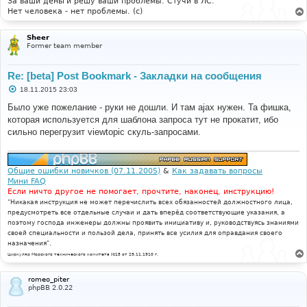
За ваши деньги решу ваши проблемы. Стучи в ЛС.
Нет человека - нет проблемы. (c)
Sheer
Former team member
Re: [beta] Post Bookmark - Закладки на сообщения
С
18.11.2015 23:03
о
о
Было уже пожелание - руки не дошли. И там ajax нужен. Та фишка,
б
которая используется для шаблона запроса тут не прокатит, ибо
щ
е
сильно перегрузит viewtopic скуль-запросами.
н
и
е
Общие ошибки новичков (07.11.2005)
&
Как задавать вопросы
Мини FAQ
Если ничто другое не помогает, прочтите, наконец, инструкцию!
"Никакая инструкция не может перечислить всех обязанностей должностного лица,
предусмотреть все отдельные случаи и дать вперёд соответствующие указания, а
поэтому господа инженеры должны проявить инициативу и, руководствуясь знаниями
своей специальности и пользой дела, принять все усилия для оправдания своего
назначения".
Циркуляр Морского технического комитета №15 от 29.11.1910 г.
romeo_piter
phpBB 2.0.22