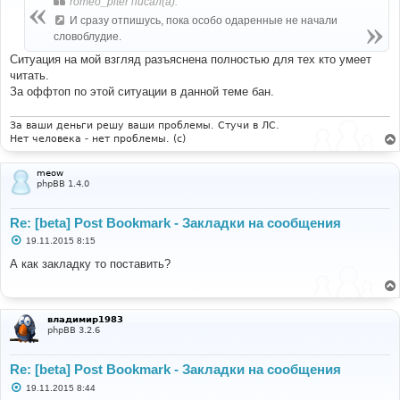
romeo_piter писал(а):
щ
е
И сразу отпишусь, пока особо одаренные не начали
н
словоблудие.
и
е
Ситуация на мой взгляд разъяснена полностью для тех кто умеет
читать.
За оффтоп по этой ситуации в данной теме бан.
За ваши деньги решу ваши проблемы. Стучи в ЛС.
Нет человека - нет проблемы. (c)
meow
phpBB 1.4.0
Re: [beta] Post Bookmark - Закладки на сообщения
С
19.11.2015 8:15
о
о
А как закладку то поставить?
б
щ
е
н
и
владимир1983
е
phpBB 3.2.6
Re: [beta] Post Bookmark - Закладки на сообщения
С
19.11.2015 8:44
о