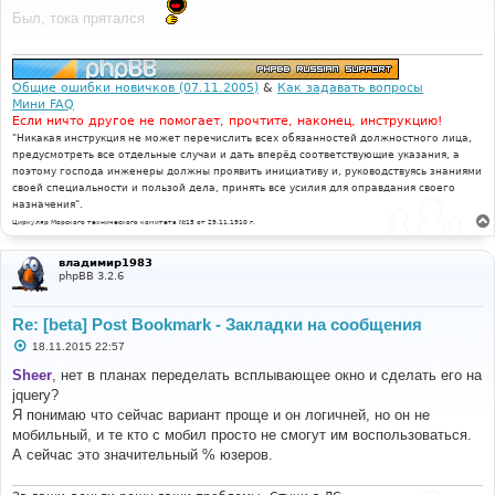
б
Был, тока прятался
щ
е
н
и
е
Общие ошибки новичков (07.11.2005)
&
Как задавать вопросы
Мини FAQ
Если ничто другое не помогает, прочтите, наконец, инструкцию!
"Никакая инструкция не может перечислить всех обязанностей должностного лица,
предусмотреть все отдельные случаи и дать вперёд соответствующие указания, а
поэтому господа инженеры должны проявить инициативу и, руководствуясь знаниями
своей специальности и пользой дела, принять все усилия для оправдания своего
назначения".
Циркуляр Морского технического комитета №15 от 29.11.1910 г.
владимир1983
phpBB 3.2.6
Re: [beta] Post Bookmark - Закладки на сообщения
С
18.11.2015 22:57
о
о
Sheer
, нет в планах переделать всплывающее окно и сделать его на
б
jquery?
щ
е
Я понимаю что сейчас вариант проще и он логичней, но он не
н
мобильный, и те кто с мобил просто не смогут им воспользоваться.
и
е
А сейчас это значительный % юзеров.