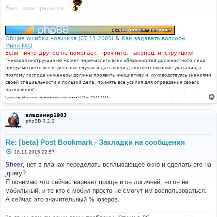
б
Был, тока прятался
щ
е
н
и
е
Общие ошибки новичков (07.11.2005)
&
Как задавать вопросы
Мини FAQ
Если ничто другое не помогает, прочтите, наконец, инструкцию!
"Никакая инструкция не может перечислить всех обязанностей должностного лица,
предусмотреть все отдельные случаи и дать вперёд соответствующие указания, а
поэтому господа инженеры должны проявить инициативу и, руководствуясь знаниями
своей специальности и пользой дела, принять все усилия для оправдания своего
назначения".
Циркуляр Морского технического комитета №15 от 29.11.1910 г.
владимир1983
phpBB 3.2.6
Re: [beta] Post Bookmark - Закладки на сообщения
С
18.11.2015 22:57
о
о
Sheer
, нет в планах переделать всплывающее окно и сделать его на
б
jquery?
щ
е
Я понимаю что сейчас вариант проще и он логичней, но он не
н
мобильный, и те кто с мобил просто не смогут им воспользоваться.
и
е
А сейчас это значительный % юзеров.