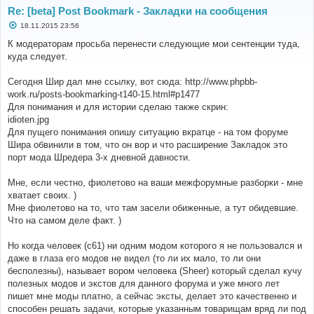
Re: [beta] Post Bookmark - Закладки на сообщения
С
18.11.2015 23:56
о
о
К модераторам просьба перенести следующие мои сентенции туда,
б
куда следует.
щ
е
н
Сегодня Шир дал мне ссылку, вот сюда: http://www.phpbb-
и
е
work.ru/posts-bookmarking-t140-15.html#p1477
Для понимания и для истории сделаю также скрин:
idioten.jpg
Для пущего понимания опишу ситуацию вкратце - на том форуме
Шира обвинили в том, что он вор и что расширение Закладок это
порт мода Шредера 3-х дневной давности.
Мне, если честно, фиолетово на ваши межфорумные разборки - мне
хватает своих. )
Мне фиолетово на то, что там засели обиженные, а тут обидевшие.
Что на самом деле факт. )
Но когда человек (с61) ни одним модом которого я не пользовался и
даже в глаза его модов не видел (то ли их мало, то ли они
бесполезны), называет вором человека (Sheer) который сделал кучу
полезных модов и экстов для данного форума и уже много лет
пишет мне моды платно, а сейчас эксты, делает это качественно и
способен решать задачи, которые указанным товарищам вряд ли под