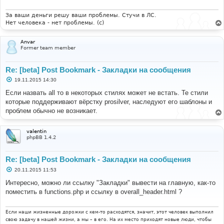
За ваши деньги решу ваши проблемы. Стучи в ЛС.
Нет человека - нет проблемы. (c)
Anvar
Former team member
Re: [beta] Post Bookmark - Закладки на сообщения
С
19.11.2015 14:30
о
о
Если назвать all то в некоторых стилях может не встать. Те стили
б
которые поддерживают вёрстку prosilver, наследуют его шаблоны и
щ
е
проблем обычно не возникает.
н
и
е
valentin
phpBB 1.4.2
Re: [beta] Post Bookmark - Закладки на сообщения
С
20.11.2015 11:53
о
о
Интересно, можно ли ссылку "Закладки" вывести на главную, как-то
б
поместить в functions.php и ссылку в overall_header.html ?
щ
е
н
и
Если наши жизненные дорожки с кем-то расходятся, значит, этот человек выполнил
е
свою задачу в нашей жизни, а мы – в его. На их место приходят новые люди, чтобы