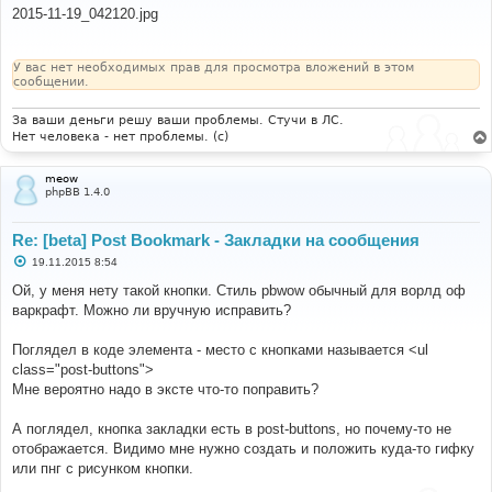
о
2015-11-19_042120.jpg
б
щ
е
н
У вас нет необходимых прав для просмотра вложений в этом
и
сообщении.
е
За ваши деньги решу ваши проблемы. Стучи в ЛС.
Нет человека - нет проблемы. (c)
meow
phpBB 1.4.0
Re: [beta] Post Bookmark - Закладки на сообщения
С
19.11.2015 8:54
о
о
Ой, у меня нету такой кнопки. Стиль pbwow обычный для ворлд оф
б
варкрафт. Можно ли вручную исправить?
щ
е
н
Поглядел в коде элемента - место с кнопками называется <ul
и
е
class="post-buttons">
Мне вероятно надо в эксте что-то поправить?
А поглядел, кнопка закладки есть в post-buttons, но почему-то не
отображается. Видимо мне нужно создать и положить куда-то гифку
или пнг с рисунком кнопки.