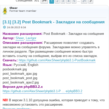
Страница
1
из
21
1
2
3
4
5
21
След.
Сообщений: 301
…
Sheer
Former team member
[3.1] [3.2] Post Bookmark - Закладки на сообщения
С
24.09.2015 9:34
о
о
Название расширения:
Post Bookmark - Закладки на сообщения
б
Автор:
Sheer
,
LavIgor
щ
е
Описание расширения:
Расширение позволяет создавать
н
закладки на сообщения форума. Закладками можно управлять в
и
е
личном разделе. При размещении сообщения можно быстро
вставить ссылку на сообщение, выбрав его из списка закладок.
Скачать:
https://github.com/AlexSheer/phpbb3.1-PostBookmark
Язык:
Русский, English
posbookmark.jpg
post_bookmark_ajax.jpg
post_bookmark_post.jpg
post_bookmark_ajax2.jpg
Версия для phpBB3.2.x
https://github.com/AlexSheer/phpbb3.1-P ... e/phpBB3.2
NB!
В версии 3.1.10 допущена ошибка, которая приводит к тому, что
невозможно установить это расширение.
Решение проблемы