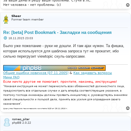
За ваши деньги решу ваши проблемы. Стучи в ЛС.
Нет человека - нет проблемы. (c)
Sheer
Former team member
Re: [beta] Post Bookmark - Закладки на сообщения
С
18.11.2015 23:03
о
о
Было уже пожелание - руки не дошли. И там ajax нужен. Та фишка,
б
которая используется для шаблона запроса тут не прокатит, ибо
щ
е
сильно перегрузит viewtopic скуль-запросами.
н
и
е
Общие ошибки новичков (07.11.2005)
&
Как задавать вопросы
Мини FAQ
Если ничто другое не помогает, прочтите, наконец, инструкцию!
"Никакая инструкция не может перечислить всех обязанностей должностного лица,
предусмотреть все отдельные случаи и дать вперёд соответствующие указания, а
поэтому господа инженеры должны проявить инициативу и, руководствуясь знаниями
своей специальности и пользой дела, принять все усилия для оправдания своего
назначения".
Циркуляр Морского технического комитета №15 от 29.11.1910 г.
romeo_piter
phpBB 2.0.22