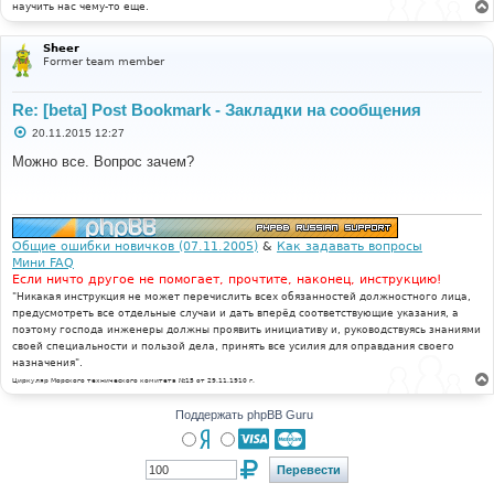
научить нас чему-то еще.
Sheer
Former team member
Re: [beta] Post Bookmark - Закладки на сообщения
С
20.11.2015 12:27
о
о
Можно все. Вопрос зачем?
б
щ
е
н
и
е
Общие ошибки новичков (07.11.2005)
&
Как задавать вопросы
Мини FAQ
Если ничто другое не помогает, прочтите, наконец, инструкцию!
"Никакая инструкция не может перечислить всех обязанностей должностного лица,
предусмотреть все отдельные случаи и дать вперёд соответствующие указания, а
поэтому господа инженеры должны проявить инициативу и, руководствуясь знаниями
своей специальности и пользой дела, принять все усилия для оправдания своего
назначения".
Циркуляр Морского технического комитета №15 от 29.11.1910 г.
Поддержать phpBB Guru