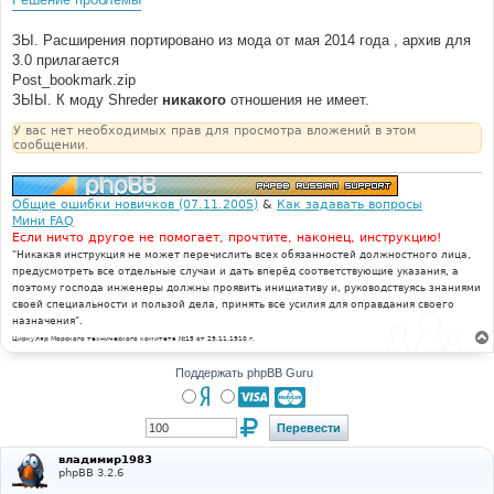
ЗЫ. Расширения портировано из мода от мая 2014 года , архив для
3.0 прилагается
Post_bookmark.zip
ЗЫЫ. К моду Shreder
никакого
отношения не имеет.
У вас нет необходимых прав для просмотра вложений в этом
сообщении.
Общие ошибки новичков (07.11.2005)
&
Как задавать вопросы
Мини FAQ
Если ничто другое не помогает, прочтите, наконец, инструкцию!
"Никакая инструкция не может перечислить всех обязанностей должностного лица,
предусмотреть все отдельные случаи и дать вперёд соответствующие указания, а
поэтому господа инженеры должны проявить инициативу и, руководствуясь знаниями
своей специальности и пользой дела, принять все усилия для оправдания своего
назначения".
Циркуляр Морского технического комитета №15 от 29.11.1910 г.
Поддержать phpBB Guru
владимир1983
phpBB 3.2.6