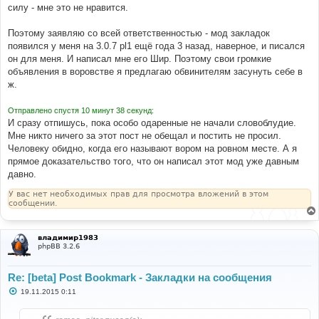
силу - мне это не нравится.
Поэтому заявляю со всей ответственностью - мод закладок
появился у меня на 3.0.7 pl1 ещё года 3 назад, наверное, и писался
он для меня. И написал мне его Шир. Поэтому свои громкие
объявления в воровстве я предлагаю обвинителям засунуть себе в
ж.
Отправлено спустя 10 минут 38 секунд:
И сразу отпишусь, пока особо одаренные не начали словоблудие.
Мне никто ничего за этот пост не обещал и постить не просил.
Человеку обидно, когда его называют вором на ровном месте. А я
прямое доказательство того, что он написал этот мод уже давным
давно.
У вас нет необходимых прав для просмотра вложений в этом
сообщении.
владимир1983
phpBB 3.2.6
Re: [beta] Post Bookmark - Закладки на сообщения
С
19.11.2015 0:11
о
о
б