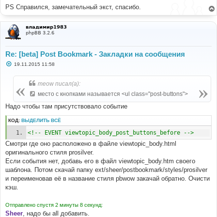
PS Справился, замечательный экст, спасибо.
владимир1983
phpBB 3.2.6
Re: [beta] Post Bookmark - Закладки на сообщения
С
19.11.2015 11:58
о
о
б
meow писал(а):
щ
е
место с кнопками называется <ul class="post-buttons">
н
и
Надо чтобы там присутствовало событие
е
КОД:
ВЫДЕЛИТЬ ВСЁ
<!-- EVENT viewtopic_body_post_buttons_before -->
Смотри где оно расположено в файле viewtopic_body.html
оригинального стиля prosilver.
Если события нет, добавь его в файл viewtopic_body.htm своего
шаблона. Потом скачай папку ext/sheer/postbookmark/styles/prosilver
и переименовав её в название стиля pbwow закачай обратно. Очисти
кэш.
Отправлено спустя 2 минуты 8 секунд:
Sheer
, надо бы all добавить.