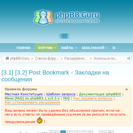
ГЛАВНАЯ
ФОРУМЫ
ФАЙЛЫ
БАЗА ЗНАНИЙ
phpBB Guru
Список форумов
Расширения phpBB
Анонсы и поддержка расширений для phpBB
[3.1] [3.2] Post Bookmark - Закладки на
сообщения
Правила форума
Местная Конституция
|
Шаблон запроса
|
Документация (phpBB3)
|
Мини [FAQ] по phpBB3.1.x/3.3.x
|
FAQ
|
Как задавать вопросы
|
Как устанавливать расширения
Ваш вопрос может быть удален без объяснения причин, если на
него есть ответы по приведённым ссылкам (а вы рискуете получить
предупреждение
).