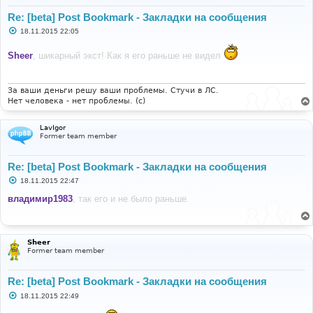
Re: [beta] Post Bookmark - Закладки на сообщения
С
18.11.2015 22:05
о
о
Sheer
, шикарный экст! Как я его раньше не видел
б
щ
е
н
и
За ваши деньги решу ваши проблемы. Стучи в ЛС.
е
Нет человека - нет проблемы. (c)
LavIgor
Former team member
Re: [beta] Post Bookmark - Закладки на сообщения
С
18.11.2015 22:47
о
о
владимир1983
, так его и не было раньше.
б
щ
е
н
и
Sheer
е
Former team member
Re: [beta] Post Bookmark - Закладки на сообщения
С
18.11.2015 22:49
о
о