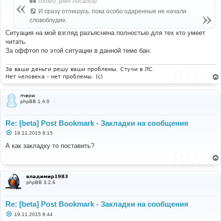
romeo_piter писал(а):
щ
е
И сразу отпишусь, пока особо одаренные не начали
н
словоблудие.
и
е
Ситуация на мой взгляд разъяснена полностью для тех кто умеет
читать.
За оффтоп по этой ситуации в данной теме бан.
За ваши деньги решу ваши проблемы. Стучи в ЛС.
Нет человека - нет проблемы. (c)
meow
phpBB 1.4.0
Re: [beta] Post Bookmark - Закладки на сообщения
С
19.11.2015 8:15
о
о
А как закладку то поставить?
б
щ
е
н
и
владимир1983
е
phpBB 3.2.6
Re: [beta] Post Bookmark - Закладки на сообщения
С
19.11.2015 8:44
о