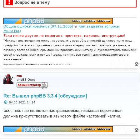
!
Вопрос не в тему
н
и
е
Общие ошибки новичков (07.11.2005)
&
Как задавать вопросы
Мини FAQ
Если ничто другое не помогает, прочтите, наконец, инструкцию!
"Никакая инструкция не может перечислить всех обязанностей должностного лица,
предусмотреть все отдельные случаи и дать вперёд соответствующие указания, а
поэтому господа инженеры должны проявить инициативу и, руководствуясь знаниями
своей специальности и пользой дела, принять все усилия для оправдания своего
назначения".
Циркуляр Морского технического комитета №15 от 29.11.1910 г.
rxu
phpBB Guru
Re: Вышел phpBB 3.3.4 [обсуждаем]
С
04.05.2021 14:14
о
о
toxi
, текст не является настраиваемым, языковая переменная
б
должна присутствовать в языковом файле кастомной каптчи.
щ
е
н
и
е