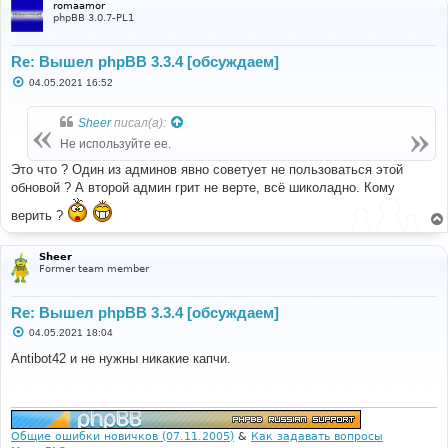
romaamor
phpBB 3.0.7-PL1
Re: Вышел phpBB 3.3.4 [обсуждаем]
С
04.05.2021 16:52
о
о
б
Sheer
писал(а):
щ
е
Не используйте ее.
н
и
Это что ? Один из админов явно советует не пользоваться этой
е
обновой ? А второй админ грит не верте, всё шиколадно. Кому
верить ?
Sheer
Former team member
Re: Вышел phpBB 3.3.4 [обсуждаем]
С
04.05.2021 18:04
о
о
Antibot42 и не нужны никакие капчи.
б
щ
е
н
и
е
Общие ошибки новичков (07.11.2005)
&
Как задавать вопросы