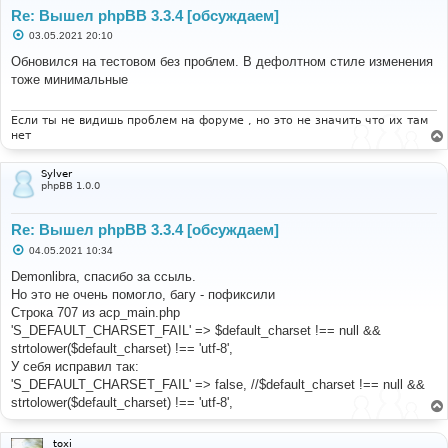
Re: Вышел phpBB 3.3.4 [обсуждаем]
С
03.05.2021 20:10
о
о
Обновился на тестовом без проблем. В дефолтном стиле изменения
б
тоже минимальные
щ
е
н
и
Если ты не видишь проблем на форуме , но это не значить что их там
е
нет
Sylver
phpBB 1.0.0
Re: Вышел phpBB 3.3.4 [обсуждаем]
С
04.05.2021 10:34
о
о
Demonlibra, спасибо за ссыль.
б
Но это не очень помогло, багу - пофиксили
щ
е
Строка 707 из acp_main.php
н
'S_DEFAULT_CHARSET_FAIL' => $default_charset !== null &&
и
е
strtolower($default_charset) !== 'utf-8',
У себя исправил так:
'S_DEFAULT_CHARSET_FAIL' => false, //$default_charset !== null &&
strtolower($default_charset) !== 'utf-8',
toxi