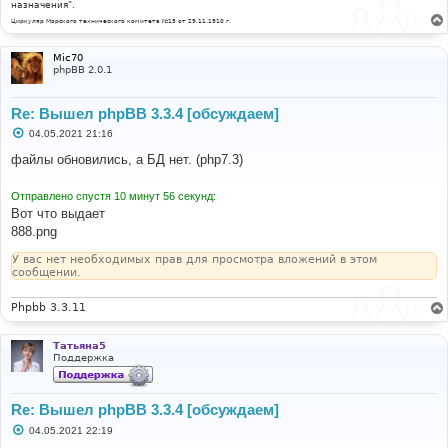
назначения".
Циркуляр Морского технического комитета №15 от 29.11.1910 г.
Mic70
phpBB 2.0.1
Re: Вышел phpBB 3.3.4 [обсуждаем]
С
04.05.2021 21:16
о
о
файлы обновились, а БД нет. (php7.3)
б
щ
е
Отправлено спустя 10 минут 56 секунд:
н
Вот что выдает
и
е
888.png
У вас нет необходимых прав для просмотра вложений в этом
сообщении.
Phpbb 3.3.11
Татьяна5
Поддержка
Re: Вышел phpBB 3.3.4 [обсуждаем]
С
04.05.2021 22:19
о