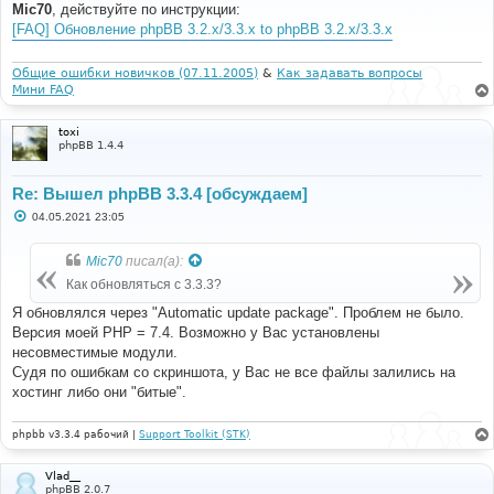
о
Mic70
, действуйте по инструкции:
б
[FAQ] Обновление phpBB 3.2.x/3.3.x to phpBB 3.2.x/3.3.x
щ
е
н
и
Общие ошибки новичков (07.11.2005)
&
Как задавать вопросы
е
Мини FAQ
toxi
phpBB 1.4.4
Re: Вышел phpBB 3.3.4 [обсуждаем]
С
04.05.2021 23:05
о
о
б
Mic70
писал(а):
щ
е
Как обновляться с 3.3.3?
н
и
Я обновлялся через "Automatic update package". Проблем не было.
е
Версия моей PHP = 7.4. Возможно у Вас установлены
несовместимые модули.
Судя по ошибкам со скриншота, у Вас не все файлы залились на
хостинг либо они "битые".
phpbb v3.3.4 рабочий |
Support Toolkit (STK)
Vlad__
phpBB 2.0.7