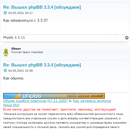
Re: Вышел phpBB 3.3.4 [обсуждаем]
С
04.05.2021 20:17
о
о
Как обновляться с 3.3.3?
б
щ
е
н
и
Phpbb 3.3.11
е
Sheer
Former team member
Re: Вышел phpBB 3.3.4 [обсуждаем]
С
04.05.2021 20:38
о
о
Как обычно.
б
щ
е
н
и
е
Общие ошибки новичков (07.11.2005)
&
Как задавать вопросы
Мини FAQ
Если ничто другое не помогает, прочтите, наконец, инструкцию!
"Никакая инструкция не может перечислить всех обязанностей должностного лица,
предусмотреть все отдельные случаи и дать вперёд соответствующие указания, а
поэтому господа инженеры должны проявить инициативу и, руководствуясь знаниями
своей специальности и пользой дела, принять все усилия для оправдания своего