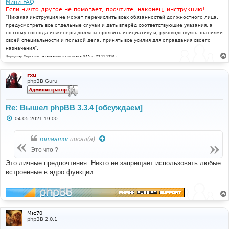
Мини FAQ
Если ничто другое не помогает, прочтите, наконец, инструкцию!
"Никакая инструкция не может перечислить всех обязанностей должностного лица,
предусмотреть все отдельные случаи и дать вперёд соответствующие указания, а
поэтому господа инженеры должны проявить инициативу и, руководствуясь знаниями
своей специальности и пользой дела, принять все усилия для оправдания своего
назначения".
Циркуляр Морского технического комитета №15 от 29.11.1910 г.
rxu
phpBB Guru
Re: Вышел phpBB 3.3.4 [обсуждаем]
С
04.05.2021 19:00
о
о
б
romaamor
писал(а):
щ
е
Это что ?
н
и
Это личные предпочтения. Никто не запрещает использовать любые
е
встроенные в ядро функции.
Mic70
phpBB 2.0.1