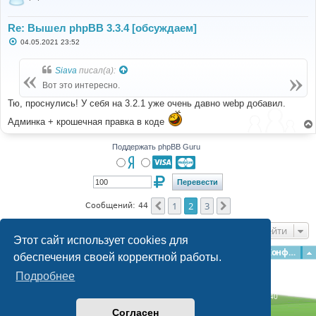
Re: Вышел phpBB 3.3.4 [обсуждаем]
С
04.05.2021 23:52
о
о
б
Siava
писал(а):
щ
е
Вот это интересно.
н
и
Тю, проснулись! У себя на 3.2.1 уже очень давно webp добавил.
е
Админка + крошечная правка в коде
Поддержать phpBB Guru
1
2
3
Пред.
След.
Сообщений: 44
Перейти
Этот сайт использует cookies для
Главная
Форумы
Наша команда
О команде
Конфиденциальность
обеспечения своей корректной работы.
Подробнее
Time: 0.269s
| Peak Memory Usage: 3.14 МБ | GZIP: Off |
Queries: 40
© phpBB Guru, 2004—2026
Согласен