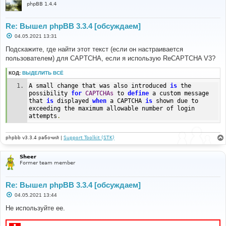
phpBB 1.4.4
Re: Вышел phpBB 3.3.4 [обсуждаем]
С
04.05.2021 13:31
о
о
Подскажите, где найти этот текст (если он настраивается
б
пользователем) для CAPTCHA, если я использую ReCAPTCHA V3?
щ
е
н
КОД:
ВЫДЕЛИТЬ ВСЁ
и
е
A small change that was also introduced 
is
 the 
possibility 
for
CAPTCHAs
 to 
define
 a custom message 
that 
is
 displayed 
when
 a CAPTCHA 
is
 shown due to 
exceeding the maximum allowable number of login 
attempts
.
phpbb v3.3.4 рабочий |
Support Toolkit (STK)
Sheer
Former team member
Re: Вышел phpBB 3.3.4 [обсуждаем]
С
04.05.2021 13:44
о
о
Не используйте ее.
б
щ
е