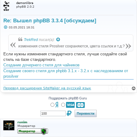
demonlibra
phpBB 2.0.2
Re: Вышел phpBB 3.3.4 [обсуждаем]
С
03.05.2021 18:31
о
о
б
TrekRed
писал(а):
щ
е
изменения стиля Prosilver сохраняются, цвета ссылок и т.д.?
н
и
Если нужны изменения стандартного стиля, лучше создайте свой
е
стиль на базе стандартного.
Создание дочернего стиля для чайников
Создание своего стиля для phpbb 3.1.x - 3.2.х с наследованием от
prosilver
Перевод расширения SiteMaker на русский язык
Поддержать phpBB Guru
ronim
Модератор