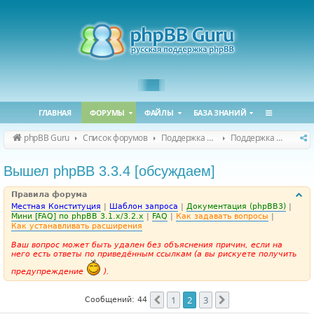
ГЛАВНАЯ
ФОРУМЫ
ФАЙЛЫ
БАЗА ЗНАНИЙ
phpBB Guru
Список форумов
Поддержка phpBB
Поддержка phpBB 3.3.x
Вышел phpBB 3.3.4 [обсуждаем]
Правила форума
Местная Конституция
|
Шаблон запроса
|
Документация (phpBB3)
|
Мини [FAQ] по phpBB 3.1.x/3.2.x
|
FAQ
|
Как задавать вопросы
|
Как устанавливать расширения
Ваш вопрос может быть удален без объяснения причин, если на
него есть ответы по приведённым ссылкам (а вы рискуете получить
предупреждение
).
1
2
3
Пред.
След.
Сообщений: 44