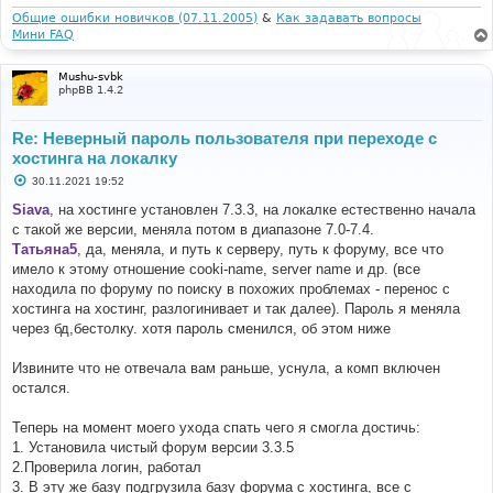
е
Общие ошибки новичков (07.11.2005)
&
Как задавать вопросы
Мини FAQ
Mushu-svbk
phpBB 1.4.2
Re: Неверный пароль пользователя при переходе с
хостинга на локалку
С
30.11.2021 19:52
о
о
Siava
, на хостинге установлен 7.3.3, на локалке естественно начала
б
с такой же версии, меняла потом в диапазоне 7.0-7.4.
щ
е
Татьяна5
, да, меняла, и путь к серверу, путь к форуму, все что
н
имело к этому отношение cooki-name, server name и др. (все
и
е
находила по форуму по поиску в похожих проблемах - перенос с
хостинга на хостинг, разлогинивает и так далее). Пароль я меняла
через бд,бестолку. хотя пароль сменился, об этом ниже
Извините что не отвечала вам раньше, уснула, а комп включен
остался.
Теперь на момент моего ухода спать чего я смогла достичь:
1. Установила чистый форум версии 3.3.5
2.Проверила логин, работал
3. В эту же базу подгрузила базу форума с хостинга, все с