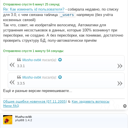
Отправлено спустя 6 минут 25 секунд:
Re: Как изменить id пользователя?
- собирала недавно, по списку
для 3.0, с чем связана таблица
_users
напрямую (без учёта
косвенных связей)
Так что, совет, не изобретайте велосипед. Автоматики для
устранения несостыковок в данных, которые 100% возникнут при
пересборке, не создано. А без пересборки, как понимаю, достаточно
проверить структуру БД, полу-автоматически причём
Отправлено спустя 1 минуту 54 секунды:
Mushu-svbk
писал(а):
3.3.1
Mushu-svbk
писал(а):
3.3.5
Ещё и разные версии перемешиваете...
Общие ошибки новичков (07.11.2005)
&
Как задавать вопросы
Мини FAQ
Mushu-svbk
phpBB 1.4.2