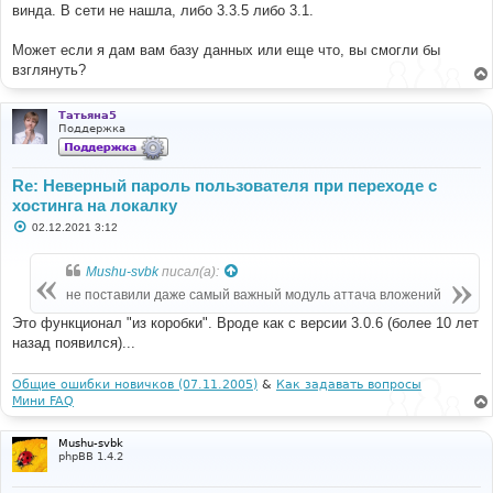
винда. В сети не нашла, либо 3.3.5 либо 3.1.
Может если я дам вам базу данных или еще что, вы смогли бы
взглянуть?
Татьяна5
Поддержка
Re: Неверный пароль пользователя при переходе с
хостинга на локалку
С
02.12.2021 3:12
о
о
б
Mushu-svbk
писал(а):
щ
е
не поставили даже самый важный модуль аттача вложений
н
и
Это функционал "из коробки". Вроде как с версии 3.0.6 (более 10 лет
е
назад появился)...
Общие ошибки новичков (07.11.2005)
&
Как задавать вопросы
Мини FAQ
Mushu-svbk
phpBB 1.4.2