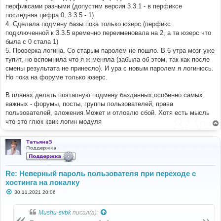
перфиксами разными (допустим версия 3.3.1 - в перфиксе
последняя цифра 0, 3.3.5 - 1)
4. Сделала подмену базы пока только юзерс (перфикс
подключенной к 3.3.5 временно переименовала на 2, а та юзерс что
была с 0 стала 1)
5. Проверка логина. Со старым паролем не пошло. В 6 утра мозг уже
тупит, но вспомнила что я ж меняла (забыла об этом, так как после
смены результата не принесло). И ура с новым паролем я логинюсь.
Но пока на форуме только юзерс.
В планах делать поэтапную подмену базданных,особенно самых
важных - форумы, посты, группы пользователей, права
пользователей, вложения.Может и отловлю сбой. Хотя есть мысль
что это глюк квик логин модуля
Татьяна5
Поддержка
Re: Неверный пароль пользователя при переходе с
хостинга на локалку
С
30.11.2021 20:06
о
о
б
Mushu-svbk
писал(а):
щ
е