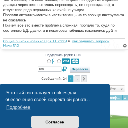
дважды через него пыталась пересоздать, не пересоздался), а
отсутствие ряда первичных ключей не увидел
Пропали автоинкрименты в части таблиц - на то вообще инструмента
не оказалось
Причём всё это вместе проблема сложная, пропало то, судя по
состоянию БД, давно, и в некоторых таблицах накопились дубли
Общие ошибки новичков (07.11.2005)
&
Как задавать вопросы
Мини FAQ
Поддержать phpBB Guru
1
2
След.
Сообщений: 24
Перейти
Этот сайт использует cookies для
Главная
Форумы
Наша команда
О команде
Конфиденциальность
обеспечения своей корректной работы.
Подробнее
Time: 0.257s
| Peak Memory Usage: 3.06 МБ | GZIP: Off |
Queries: 40
© phpBB Guru, 2004—2026
Согласен
Powered by
phpBB