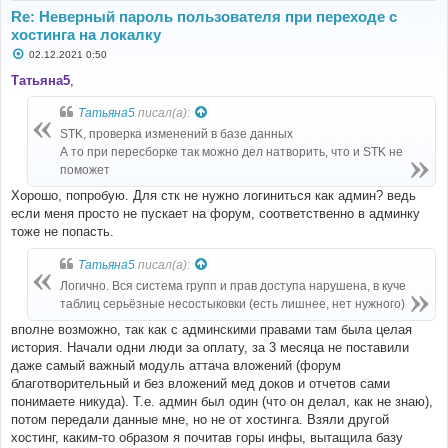
Re: Неверный пароль пользователя при переходе с
хостинга на локалку
С
02.12.2021 0:50
о
о
Татьяна5
,
б
щ
Татьяна5
писал(а):
е
н
STK, проверка изменений в базе данных
и
е
А то при пересборке так можно дел натворить, что и STK не
поможет
Хорошо, попробую. Для стк не нужно логиниться как админ? ведь
если меня просто не пускает на форум, соответственно в админку
тоже не попасть.
Татьяна5
писал(а):
Логично. Вся система групп и прав доступа нарушена, в куче
таблиц серьёзные несостыковки (есть лишнее, нет нужного)
вполне возможно, так как с админскими правами там была целая
история. Начали одни люди за оплату, за 3 месяца не поставили
даже самый важный модуль аттача вложений (форум
благотворительный и без вложений мед доков и отчетов сами
понимаете никуда). Т.е. админ был один (что он делал, как не знаю),
потом передали данные мне, но не от хостинга. Взяли другой
хостинг, каким-то образом я почитав горы инфы, вытащила базу