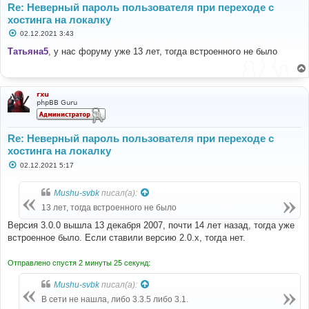
Re: Неверный пароль пользователя при переходе с
хостинга на локалку
С
02.12.2021 3:43
о
о
Татьяна5
, у нас форуму уже 13 лет, тогда встроенного не было
б
щ
е
н
и
rxu
е
phpBB Guru
Re: Неверный пароль пользователя при переходе с
хостинга на локалку
С
02.12.2021 5:17
о
о
б
Mushu-svbk
писал(а):
щ
е
13 лет, тогда встроенного не было
н
и
Версия 3.0.0 вышла 13 декабря 2007, почти 14 лет назад, тогда уже
е
встроенное было. Если ставили версию 2.0.x, тогда нет.
Отправлено спустя 2 минуты 25 секунд:
Mushu-svbk
писал(а):
В сети не нашла, либо 3.3.5 либо 3.1.