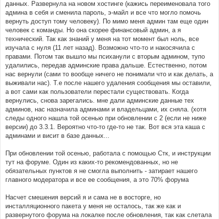
данных. Развернула на новом хостинге (кажись переименовала того
админа в себя и сменила пароль, э-майл и все что могло помочь
вернуть доступ тому человеку). По мимо меня админ там еще один
человек с команды. Но она скорее финансовый админ, а я
технический. Так как знаний у меня на тот момент был ноль, все
изучала с нуля (11 лет назад). Возможно что-то и накосячила с
правами. Потом так вышло мы психанули с вторым админом, тупо
удалились, передав админские права дальше. Естественно, потом
нас вернули (сами то вообще ничего не понимали что и как делать, а
выживали нас). Т.е после нашего удаления сообщения мы оставили,
а вот сами как пользователи перестали существовать. Когда
вернулись, снова зарегались. мне дали админские данные тех
админов, нас назначила админами и владельцами, их сняла. (хотя
следы одного нашла той осенью при обновлении с 2 (если не ниже
версии) до 3.3.1. Вероятно что-то где-то не так. Вот вся эта каша с
админами и висит в базе данных...
При обновлении той осенью, работала с помощью Стк, и инструкции
тут на форуме. Один из каких-то рекомендованных, но не
обязательных пунктов я не смогла выполнить - затирает нашего
главного модератора и все ее сообщения, а это 70% форума
Насчет смешения версий я и сама не в восторге, но
инсталляционного пакета у меня не осталось, так же как и
развернутого форума на локалке после обновления, так как слетала