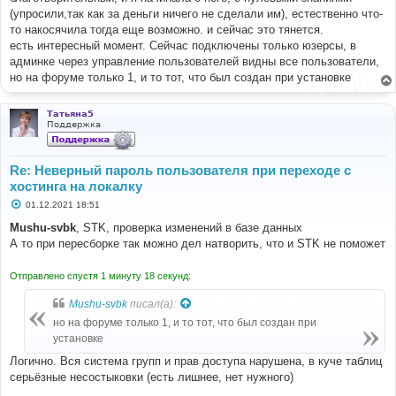
е
(упросили,так как за деньги ничего не сделали им), естественно что-
то накосячила тогда еще возможно. и сейчас это тянется.
есть интересный момент. Сейчас подключены только юзерсы, в
админке через управление пользователей видны все пользователи,
но на форуме только 1, и то тот, что был создан при установке
Татьяна5
Поддержка
Re: Неверный пароль пользователя при переходе с
хостинга на локалку
С
01.12.2021 18:51
о
о
Mushu-svbk
, STK, проверка изменений в базе данных
б
А то при пересборке так можно дел натворить, что и STK не поможет
щ
е
н
Отправлено спустя 1 минуту 18 секунд:
и
е
Mushu-svbk
писал(а):
но на форуме только 1, и то тот, что был создан при
установке
Логично. Вся система групп и прав доступа нарушена, в куче таблиц
серьёзные несостыковки (есть лишнее, нет нужного)