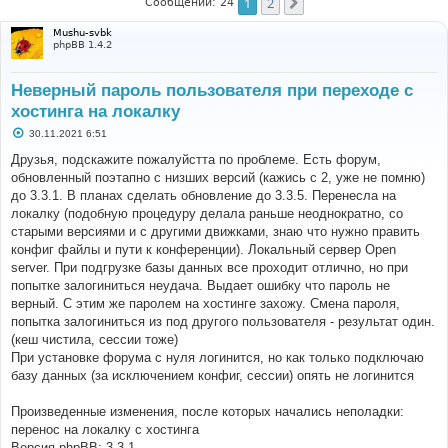
1
2
След.
Сообщений: 24
Mushu-svbk
phpBB 1.4.2
Неверный пароль пользователя при переходе с
хостинга на локалку
С
30.11.2021 6:51
о
о
Друзья, подскажите пожалуйстта по проблеме. Есть форум,
б
обновленный поэтапно с низших версий (кажись с 2, уже не помню)
щ
е
до 3.3.1. В планах сделать обновление до 3.3.5. Перенесла на
н
локалку (подобную процедуру делала раньше неоднократно, со
и
е
старыми версиями и с другими движками, знаю что нужно править
конфиг файлы и пути к конференции). Локальный сервер Open
server. При подгрузке базы данных все проходит отлично, но при
попытке залогиниться неудача. Выдает ошибку что пароль не
верный. С этим же паролем на хостинге захожу. Смена пароля,
попытка залогиниться из под другого пользователя - результат один.
(кеш чистила, сессии тоже)
При установке форума с нуля логинится, но как только подключаю
базу данных (за исключением конфиг, сессии) опять не логинится
Произведенные изменения, после которых начались неполадки:
перенос на локалку с хостинга
Версия phpBB: 3.3.1