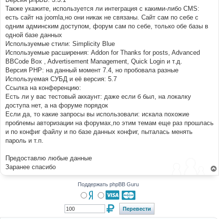
Также укажите, используется ли интеграция с какими-либо CMS:
есть сайт на joomla,но они никак не связаны. Сайт сам по себе с
одним админским доступом, форум сам по себе, только обе базы в
одной базе данных
Используемые стили: Simplicity Blue
Используемые расширения: Addon for Thanks for posts, Advanced
BBCode Box , Advertisement Management, Quick Login и т.д.
Версия PHP: на данный момент 7.4, но пробовала разные
Используемая СУБД и её версия: 5.7
Ссылка на конференцию:
Есть ли у вас тестовый аккаунт: даже если б был, на локалку
доступа нет, а на форуме порядок
Если да, то какие запросы вы использовали: искала похожие
проблемы авторизации на форумах,по этим темам еще раз прошлась
и по конфиг файлу и по базе данных конфиг, пыталась менять
пароль и т.п.
Предоставлю любые данные
Заранее спасибо
Поддержать phpBB Guru