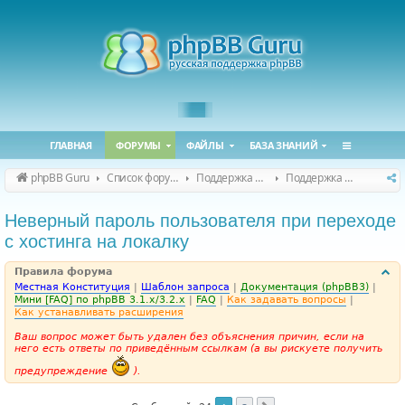
ГЛАВНАЯ
ФОРУМЫ
ФАЙЛЫ
БАЗА ЗНАНИЙ
phpBB Guru
Список форумов
Поддержка phpBB
Поддержка phpBB 3.3.x
Неверный пароль пользователя при переходе
с хостинга на локалку
Правила форума
Местная Конституция
|
Шаблон запроса
|
Документация (phpBB3)
|
Мини [FAQ] по phpBB 3.1.x/3.2.x
|
FAQ
|
Как задавать вопросы
|
Как устанавливать расширения
Ваш вопрос может быть удален без объяснения причин, если на
него есть ответы по приведённым ссылкам (а вы рискуете получить
предупреждение
).