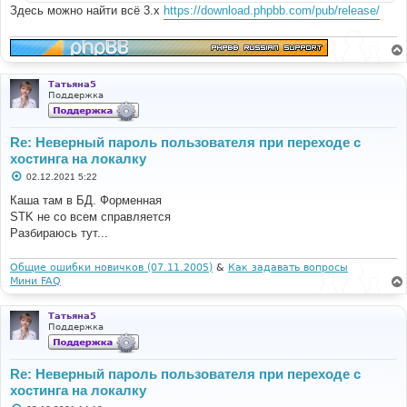
Здесь можно найти всё 3.x
https://download.phpbb.com/pub/release/
Татьяна5
Поддержка
Re: Неверный пароль пользователя при переходе с
хостинга на локалку
С
02.12.2021 5:22
о
о
Каша там в БД. Форменная
б
STK не со всем справляется
щ
е
Разбираюсь тут...
н
и
е
Общие ошибки новичков (07.11.2005)
&
Как задавать вопросы
Мини FAQ
Татьяна5
Поддержка
Re: Неверный пароль пользователя при переходе с
хостинга на локалку