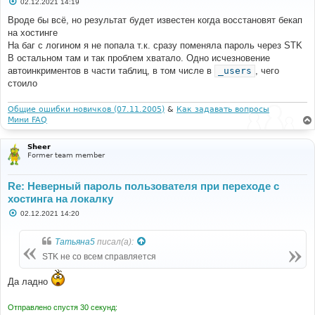
С
02.12.2021 14:19
о
о
Вроде бы всё, но результат будет известен когда восстановят бекап
б
на хостинге
щ
е
На баг с логином я не попала т.к. сразу поменяла пароль через STK
н
В остальном там и так проблем хватало. Одно исчезновение
и
е
автоинкриментов в части таблиц, в том числе в
_users
, чего
стоило
Общие ошибки новичков (07.11.2005)
&
Как задавать вопросы
Мини FAQ
Sheer
Former team member
Re: Неверный пароль пользователя при переходе с
хостинга на локалку
С
02.12.2021 14:20
о
о
б
Татьяна5
писал(а):
щ
е
STK не со всем справляется
н
и
е
Да ладно
Отправлено спустя 30 секунд: