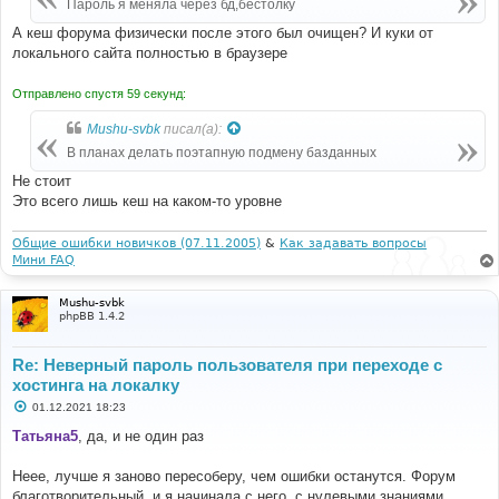
Пароль я меняла через бд,бестолку
н
и
А кеш форума физически после этого был очищен? И куки от
е
локального сайта полностью в браузере
Отправлено спустя 59 секунд:
Mushu-svbk
писал(а):
В планах делать поэтапную подмену базданных
Не стоит
Это всего лишь кеш на каком-то уровне
Общие ошибки новичков (07.11.2005)
&
Как задавать вопросы
Мини FAQ
Mushu-svbk
phpBB 1.4.2
Re: Неверный пароль пользователя при переходе с
хостинга на локалку
С
01.12.2021 18:23
о
о
Татьяна5
, да, и не один раз
б
щ
е
Неее, лучше я заново пересоберу, чем ошибки останутся. Форум
н
благотворительный, и я начинала с него, с нулевыми знаниями
и