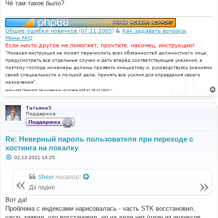
Чё там такое было?
Общие ошибки новичков (07.11.2005)
&
Как задавать вопросы
Мини FAQ
Если ничто другое не помогает, прочтите, наконец, инструкцию!
"Никакая инструкция не может перечислить всех обязанностей должностного лица,
предусмотреть все отдельные случаи и дать вперёд соответствующие указания, а
поэтому господа инженеры должны проявить инициативу и, руководствуясь знаниями
своей специальности и пользой дела, принять все усилия для оправдания своего
назначения".
Циркуляр Морского технического комитета №15 от 29.11.1910 г.
Татьяна5
Поддержка
Re: Неверный пароль пользователя при переходе с
хостинга на локалку
С
02.12.2021 14:25
о
о
б
Sheer
писал(а):
щ
е
Да ладно
н
и
Вот да!
е
Проблема с индексами нарисовалась - часть STK восстановил,
часть заявил, что восстановил, но на деле нет (один из индексов