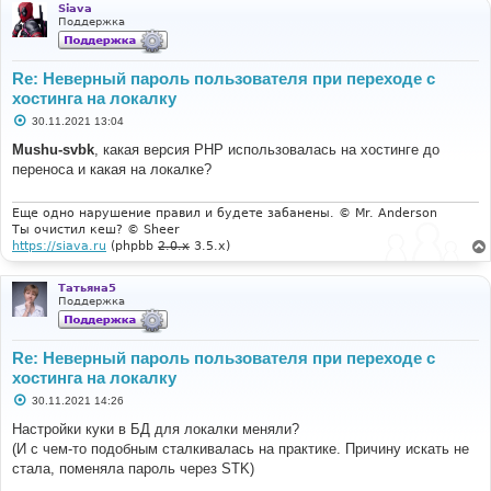
Siava
Поддержка
Re: Неверный пароль пользователя при переходе с
хостинга на локалку
С
30.11.2021 13:04
о
о
Mushu-svbk
, какая версия PHP использовалась на хостинге до
б
переноса и какая на локалке?
щ
е
н
и
Еще одно нарушение правил и будете забанены. © Mr. Anderson
е
Ты очистил кеш? © Sheer
https://siava.ru
(phpbb
2.0.x
3.5.x)
Татьяна5
Поддержка
Re: Неверный пароль пользователя при переходе с
хостинга на локалку
С
30.11.2021 14:26
о
о
Настройки куки в БД для локалки меняли?
б
(И с чем-то подобным сталкивалась на практике. Причину искать не
щ
е
стала, поменяла пароль через STK)
н
и