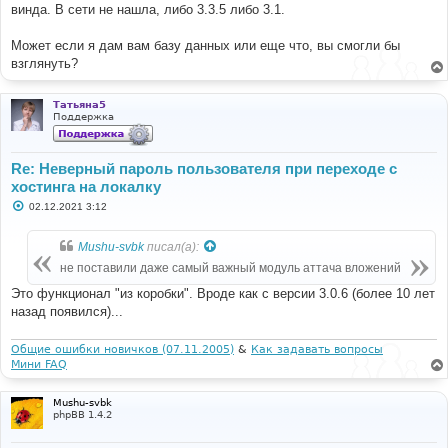
винда. В сети не нашла, либо 3.3.5 либо 3.1.
Может если я дам вам базу данных или еще что, вы смогли бы
взглянуть?
Татьяна5
Поддержка
Re: Неверный пароль пользователя при переходе с
хостинга на локалку
С
02.12.2021 3:12
о
о
б
Mushu-svbk
писал(а):
щ
е
не поставили даже самый важный модуль аттача вложений
н
и
Это функционал "из коробки". Вроде как с версии 3.0.6 (более 10 лет
е
назад появился)...
Общие ошибки новичков (07.11.2005)
&
Как задавать вопросы
Мини FAQ
Mushu-svbk
phpBB 1.4.2