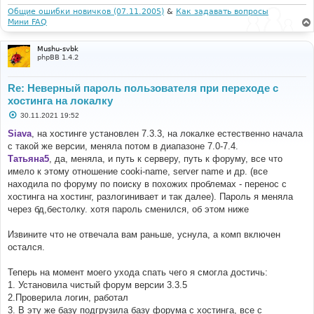
е
Общие ошибки новичков (07.11.2005)
&
Как задавать вопросы
Мини FAQ
Mushu-svbk
phpBB 1.4.2
Re: Неверный пароль пользователя при переходе с
хостинга на локалку
С
30.11.2021 19:52
о
о
Siava
, на хостинге установлен 7.3.3, на локалке естественно начала
б
с такой же версии, меняла потом в диапазоне 7.0-7.4.
щ
е
Татьяна5
, да, меняла, и путь к серверу, путь к форуму, все что
н
имело к этому отношение cooki-name, server name и др. (все
и
е
находила по форуму по поиску в похожих проблемах - перенос с
хостинга на хостинг, разлогинивает и так далее). Пароль я меняла
через бд,бестолку. хотя пароль сменился, об этом ниже
Извините что не отвечала вам раньше, уснула, а комп включен
остался.
Теперь на момент моего ухода спать чего я смогла достичь:
1. Установила чистый форум версии 3.3.5
2.Проверила логин, работал
3. В эту же базу подгрузила базу форума с хостинга, все с