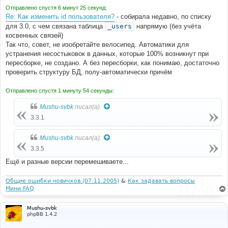
Отправлено спустя 6 минут 25 секунд:
Re: Как изменить id пользователя?
- собирала недавно, по списку
для 3.0, с чем связана таблица
_users
напрямую (без учёта
косвенных связей)
Так что, совет, не изобретайте велосипед. Автоматики для
устранения несостыковок в данных, которые 100% возникнут при
пересборке, не создано. А без пересборки, как понимаю, достаточно
проверить структуру БД, полу-автоматически причём
Отправлено спустя 1 минуту 54 секунды:
Mushu-svbk
писал(а):
3.3.1
Mushu-svbk
писал(а):
3.3.5
Ещё и разные версии перемешиваете...
Общие ошибки новичков (07.11.2005)
&
Как задавать вопросы
Мини FAQ
Mushu-svbk
phpBB 1.4.2