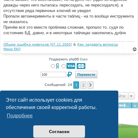
дважды через него пыталась пересоздать, не пересоздался), а
отсутствие ряда первичных ключей не увидел
Пропали автоинкрименты в части таблиц - на то вообще инструмента
не оказалось
Причём всё это вместе проблема сложная, пропало то, судя по
состоянию БД, давно, и в некоторых таблицах накопились дубли
Общие ошибки новичков (07.11.2005)
&
Как задавать вопросы
Мини FAQ
Поддержать phpBB Guru
1
2
След.
Сообщений: 24
Перейти
Этот сайт использует cookies для
Главная
Форумы
Наша команда
О команде
Конфиденциальность
обеспечения своей корректной работы.
Подробнее
Time: 0.174s
| Peak Memory Usage: 3.07 МБ | GZIP: Off |
Queries: 41
© phpBB Guru, 2004—2026
Согласен
Powered by
phpBB