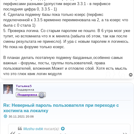
перфиксами разными (допустим версия 3.3.1 - в перфиксе
последняя цифра 0, 3.3.5 - 1)
4. Сделала подмену базы пока только юзерс (перфикс
подключенной к 3.3.5 временно переименовала на 2, а та юзерс что
была с 0 стала 1)
5. Проверка логина. Со старым паролем не пошло. В 6 утра мозг уже
тупит, но вспомнила что я ж меняла (забыла об этом, так как после
смены результата не принесло). И ура с новым паролем я логинюсь.
Но пока на форуме только юзерс.
В планах делать поэтапную подмену базданных,особенно самых
важных - форумы, посты, группы пользователей, права
пользователей, вложения.Может и отловлю сбой. Хотя есть мысль
что это глюк квик логин модуля
Татьяна5
Поддержка
Re: Неверный пароль пользователя при переходе с
хостинга на локалку
С
30.11.2021 20:06
о
о
б
Mushu-svbk
писал(а):
щ
е