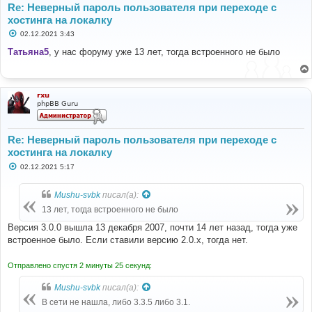
Re: Неверный пароль пользователя при переходе с
хостинга на локалку
С
02.12.2021 3:43
о
о
Татьяна5
, у нас форуму уже 13 лет, тогда встроенного не было
б
щ
е
н
и
rxu
е
phpBB Guru
Re: Неверный пароль пользователя при переходе с
хостинга на локалку
С
02.12.2021 5:17
о
о
б
Mushu-svbk
писал(а):
щ
е
13 лет, тогда встроенного не было
н
и
Версия 3.0.0 вышла 13 декабря 2007, почти 14 лет назад, тогда уже
е
встроенное было. Если ставили версию 2.0.x, тогда нет.
Отправлено спустя 2 минуты 25 секунд:
Mushu-svbk
писал(а):
В сети не нашла, либо 3.3.5 либо 3.1.