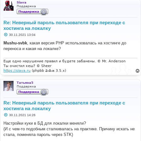
Siava
Поддержка
Re: Неверный пароль пользователя при переходе с
хостинга на локалку
С
30.11.2021 13:04
о
о
Mushu-svbk
, какая версия PHP использовалась на хостинге до
б
переноса и какая на локалке?
щ
е
н
и
Еще одно нарушение правил и будете забанены. © Mr. Anderson
е
Ты очистил кеш? © Sheer
https://siava.ru
(phpbb
2.0.x
3.5.x)
Татьяна5
Поддержка
Re: Неверный пароль пользователя при переходе с
хостинга на локалку
С
30.11.2021 14:26
о
о
Настройки куки в БД для локалки меняли?
б
(И с чем-то подобным сталкивалась на практике. Причину искать не
щ
е
стала, поменяла пароль через STK)
н
и