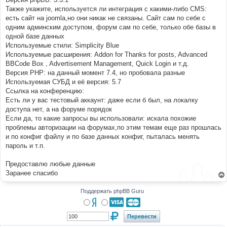
Также укажите, используется ли интеграция с какими-либо CMS:
есть сайт на joomla,но они никак не связаны. Сайт сам по себе с
одним админским доступом, форум сам по себе, только обе базы в
одной базе данных
Используемые стили: Simplicity Blue
Используемые расширения: Addon for Thanks for posts, Advanced
BBCode Box , Advertisement Management, Quick Login и т.д.
Версия PHP: на данный момент 7.4, но пробовала разные
Используемая СУБД и её версия: 5.7
Ссылка на конференцию:
Есть ли у вас тестовый аккаунт: даже если б был, на локалку
доступа нет, а на форуме порядок
Если да, то какие запросы вы использовали: искала похожие
проблемы авторизации на форумах,по этим темам еще раз прошлась
и по конфиг файлу и по базе данных конфиг, пыталась менять
пароль и т.п.
Предоставлю любые данные
Заранее спасибо
Поддержать phpBB Guru