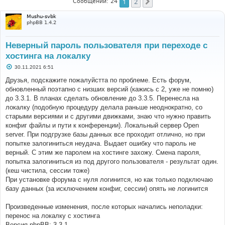
1
2
След.
Сообщений: 24
Mushu-svbk
phpBB 1.4.2
Неверный пароль пользователя при переходе с
хостинга на локалку
С
30.11.2021 6:51
о
о
Друзья, подскажите пожалуйстта по проблеме. Есть форум,
б
обновленный поэтапно с низших версий (кажись с 2, уже не помню)
щ
е
до 3.3.1. В планах сделать обновление до 3.3.5. Перенесла на
н
локалку (подобную процедуру делала раньше неоднократно, со
и
е
старыми версиями и с другими движками, знаю что нужно править
конфиг файлы и пути к конференции). Локальный сервер Open
server. При подгрузке базы данных все проходит отлично, но при
попытке залогиниться неудача. Выдает ошибку что пароль не
верный. С этим же паролем на хостинге захожу. Смена пароля,
попытка залогиниться из под другого пользователя - результат один.
(кеш чистила, сессии тоже)
При установке форума с нуля логинится, но как только подключаю
базу данных (за исключением конфиг, сессии) опять не логинится
Произведенные изменения, после которых начались неполадки:
перенос на локалку с хостинга
Версия phpBB: 3.3.1