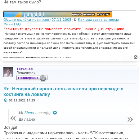
Чё там такое было?
Общие ошибки новичков (07.11.2005)
&
Как задавать вопросы
Мини FAQ
Если ничто другое не помогает, прочтите, наконец, инструкцию!
"Никакая инструкция не может перечислить всех обязанностей должностного лица,
предусмотреть все отдельные случаи и дать вперёд соответствующие указания, а
поэтому господа инженеры должны проявить инициативу и, руководствуясь знаниями
своей специальности и пользой дела, принять все усилия для оправдания своего
назначения".
Циркуляр Морского технического комитета №15 от 29.11.1910 г.
Татьяна5
Поддержка
Re: Неверный пароль пользователя при переходе с
хостинга на локалку
С
02.12.2021 14:25
о
о
б
Sheer
писал(а):
щ
е
Да ладно
н
и
Вот да!
е
Проблема с индексами нарисовалась - часть STK восстановил,
часть заявил, что восстановил, но на деле нет (один из индексов