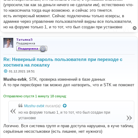
е
(упросили,так как за деньги ничего не сделали им), естественно что-
то накосячила тогда еще возможно. и сейчас это тянется.
есть интересный момент. Сейчас подключены только юзерсы, в
админке через управление пользователей видны все пользователи,
но на форуме только 1, и то тот, что был создан при установке
Татьяна5
Поддержка
Re: Неверный пароль пользователя при переходе с
хостинга на локалку
С
01.12.2021 18:51
о
о
Mushu-svbk
, STK, проверка изменений в базе данных
б
А то при пересборке так можно дел натворить, что и STK не поможет
щ
е
н
Отправлено спустя 1 минуту 18 секунд:
и
е
Mushu-svbk
писал(а):
но на форуме только 1, и то тот, что был создан при
установке
Логично. Вся система групп и прав доступа нарушена, в куче таблиц
серьёзные несостыковки (есть лишнее, нет нужного)