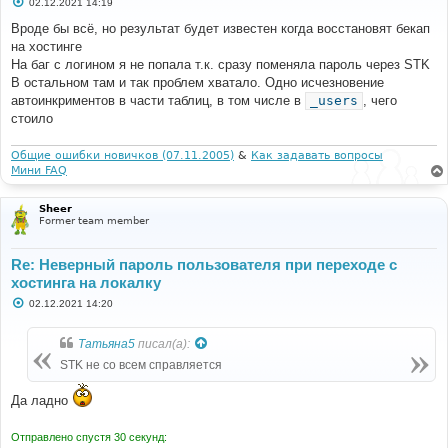
С
02.12.2021 14:19
о
о
Вроде бы всё, но результат будет известен когда восстановят бекап
б
на хостинге
щ
е
На баг с логином я не попала т.к. сразу поменяла пароль через STK
н
В остальном там и так проблем хватало. Одно исчезновение
и
е
автоинкриментов в части таблиц, в том числе в
_users
, чего
стоило
Общие ошибки новичков (07.11.2005)
&
Как задавать вопросы
Мини FAQ
Sheer
Former team member
Re: Неверный пароль пользователя при переходе с
хостинга на локалку
С
02.12.2021 14:20
о
о
б
Татьяна5
писал(а):
щ
е
STK не со всем справляется
н
и
е
Да ладно
Отправлено спустя 30 секунд: