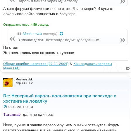
Пароль я меняла через бд,бестолку
н
и
А кеш форума физически после этого был очищен? И куки от
е
локального сайта полностью в браузере
Отправлено спустя 59 секунд:
Mushu-svbk
писал(а):
В планах делать поэтапную подмену базданных
Не стоит
Это всего лишь кеш на каком-то уровне
Общие ошибки новичков (07.11.2005)
&
Как задавать вопросы
Мини FAQ
Mushu-svbk
phpBB 1.4.2
Re: Неверный пароль пользователя при переходе с
хостинга на локалку
С
01.12.2021 18:23
о
о
Татьяна5
, да, и не один раз
б
щ
е
Неее, лучше я заново пересоберу, чем ошибки останутся. Форум
н
благотворительный, и я начинала с него, с нулевыми знаниями
и