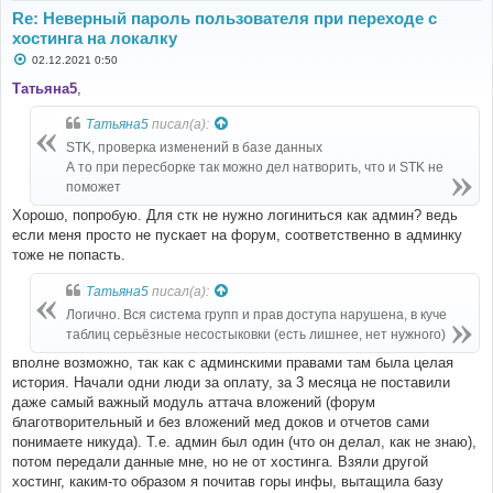
Re: Неверный пароль пользователя при переходе с
хостинга на локалку
С
02.12.2021 0:50
о
о
Татьяна5
,
б
щ
Татьяна5
писал(а):
е
н
STK, проверка изменений в базе данных
и
е
А то при пересборке так можно дел натворить, что и STK не
поможет
Хорошо, попробую. Для стк не нужно логиниться как админ? ведь
если меня просто не пускает на форум, соответственно в админку
тоже не попасть.
Татьяна5
писал(а):
Логично. Вся система групп и прав доступа нарушена, в куче
таблиц серьёзные несостыковки (есть лишнее, нет нужного)
вполне возможно, так как с админскими правами там была целая
история. Начали одни люди за оплату, за 3 месяца не поставили
даже самый важный модуль аттача вложений (форум
благотворительный и без вложений мед доков и отчетов сами
понимаете никуда). Т.е. админ был один (что он делал, как не знаю),
потом передали данные мне, но не от хостинга. Взяли другой
хостинг, каким-то образом я почитав горы инфы, вытащила базу