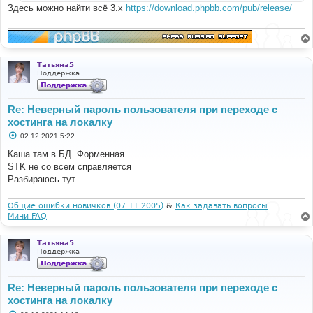
Здесь можно найти всё 3.x
https://download.phpbb.com/pub/release/
Татьяна5
Поддержка
Re: Неверный пароль пользователя при переходе с
хостинга на локалку
С
02.12.2021 5:22
о
о
Каша там в БД. Форменная
б
STK не со всем справляется
щ
е
Разбираюсь тут...
н
и
е
Общие ошибки новичков (07.11.2005)
&
Как задавать вопросы
Мини FAQ
Татьяна5
Поддержка
Re: Неверный пароль пользователя при переходе с
хостинга на локалку