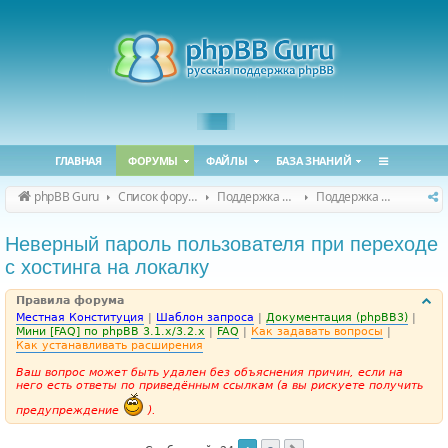
ГЛАВНАЯ
ФОРУМЫ
ФАЙЛЫ
БАЗА ЗНАНИЙ
phpBB Guru
Список форумов
Поддержка phpBB
Поддержка phpBB 3.3.x
Неверный пароль пользователя при переходе
с хостинга на локалку
Правила форума
Местная Конституция
|
Шаблон запроса
|
Документация (phpBB3)
|
Мини [FAQ] по phpBB 3.1.x/3.2.x
|
FAQ
|
Как задавать вопросы
|
Как устанавливать расширения
Ваш вопрос может быть удален без объяснения причин, если на
него есть ответы по приведённым ссылкам (а вы рискуете получить
предупреждение
).