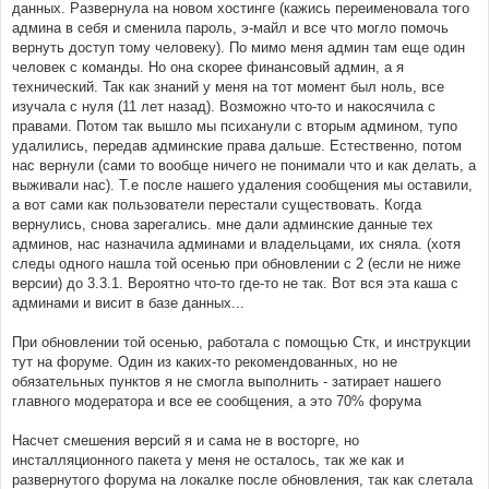
данных. Развернула на новом хостинге (кажись переименовала того
админа в себя и сменила пароль, э-майл и все что могло помочь
вернуть доступ тому человеку). По мимо меня админ там еще один
человек с команды. Но она скорее финансовый админ, а я
технический. Так как знаний у меня на тот момент был ноль, все
изучала с нуля (11 лет назад). Возможно что-то и накосячила с
правами. Потом так вышло мы психанули с вторым админом, тупо
удалились, передав админские права дальше. Естественно, потом
нас вернули (сами то вообще ничего не понимали что и как делать, а
выживали нас). Т.е после нашего удаления сообщения мы оставили,
а вот сами как пользователи перестали существовать. Когда
вернулись, снова зарегались. мне дали админские данные тех
админов, нас назначила админами и владельцами, их сняла. (хотя
следы одного нашла той осенью при обновлении с 2 (если не ниже
версии) до 3.3.1. Вероятно что-то где-то не так. Вот вся эта каша с
админами и висит в базе данных...
При обновлении той осенью, работала с помощью Стк, и инструкции
тут на форуме. Один из каких-то рекомендованных, но не
обязательных пунктов я не смогла выполнить - затирает нашего
главного модератора и все ее сообщения, а это 70% форума
Насчет смешения версий я и сама не в восторге, но
инсталляционного пакета у меня не осталось, так же как и
развернутого форума на локалке после обновления, так как слетала