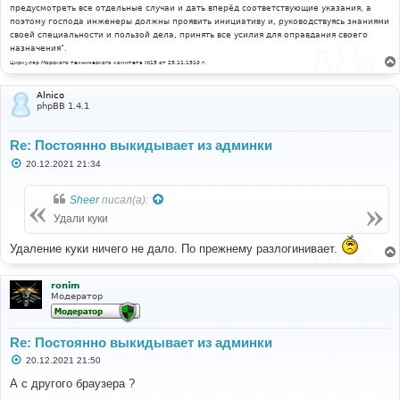
предусмотреть все отдельные случаи и дать вперёд соответствующие указания, а
поэтому господа инженеры должны проявить инициативу и, руководствуясь знаниями
своей специальности и пользой дела, принять все усилия для оправдания своего
назначения".
Циркуляр Морского технического комитета №15 от 29.11.1910 г.
Alnico
phpBB 1.4.1
Re: Постоянно выкидывает из админки
С
20.12.2021 21:34
о
о
б
Sheer
писал(а):
щ
е
Удали куки
н
и
Удаление куки ничего не дало. По прежнему разлогинивает.
е
ronim
Модератор
Re: Постоянно выкидывает из админки
С
20.12.2021 21:50
о
о
А с другого браузера ?
б