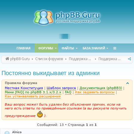
ГЛАВНАЯ
ФОРУМЫ
ФАЙЛЫ
БАЗА ЗНАНИЙ
phpBB Guru
Список форумов
Поддержка phpBB
Поддержка phpBB 3.3.x
Постоянно выкидывает из админки
Правила форума
Местная Конституция
|
Шаблон запроса
|
Документация (phpBB3)
|
Мини [FAQ] по phpBB 3.1.x/3.2.x
|
FAQ
|
Как задавать вопросы
|
Как устанавливать расширения
Ваш вопрос может быть удален без объяснения причин, если на
него есть ответы по приведённым ссылкам (а вы рискуете получить
предупреждение
).
Сообщений: 13 • Страница
1
из
1
Alnico