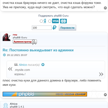
очистка кэша браузера ничего не дает, очистка кэша форума тоже.
Ума не приложу, куда ещё смотреть, что ещё сделать можно?
Поддержать phpBB Guru
rxu
phpBB Guru
Re: Постоянно выкидывает из админки
С
20.12.2021 20:07
о
о
б
Alnico
писал(а):
щ
е
.mysite.com
н
корень /
и
е
плюс очистка куки для данного домена в браузере, либо поменять
имя куки.
Alnico
phpBB 1.4.1