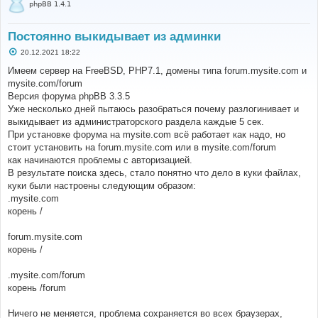
phpBB 1.4.1
Постоянно выкидывает из админки
С
20.12.2021 18:22
о
о
Имеем сервер на FreeBSD, PHP7.1, домены типа forum.mysite.com и
б
mysite.com/forum
щ
е
Версия форума phpBB 3.3.5
н
Уже несколько дней пытаюсь разобраться почему разлогинивает и
и
е
выкидывает из администраторского раздела каждые 5 сек.
При установке форума на mysite.com всё работает как надо, но
стоит установить на forum.mysite.com или в mysite.com/forum
как начинаются проблемы с авторизацией.
В результате поиска здесь, стало понятно что дело в куки файлах,
куки были настроены следующим образом:
.mysite.com
корень /
forum.mysite.com
корень /
.mysite.com/forum
корень /forum
Ничего не меняется, проблема сохраняется во всех браузерах,