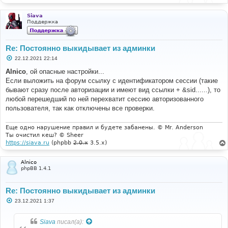
Siava
Поддержка
Re: Постоянно выкидывает из админки
С
22.12.2021 22:14
о
о
Alnico
, ой опасные настройки...
б
Если выложить на форум ссылку с идентификатором сессии (такие
щ
е
бывают сразу после авторизации и имеют вид ссылки + &sid......), то
н
любой перешедший по ней перехватит сессию авторизованного
и
е
пользователя, так как отключены все проверки.
Еще одно нарушение правил и будете забанены. © Mr. Anderson
Ты очистил кеш? © Sheer
https://siava.ru
(phpbb
2.0.x
3.5.x)
Alnico
phpBB 1.4.1
Re: Постоянно выкидывает из админки
С
23.12.2021 1:37
о
о
б
Siava
писал(а):
щ