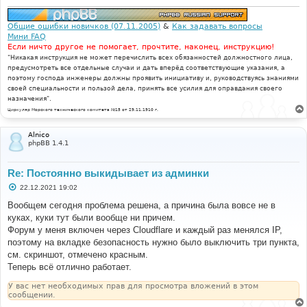
Общие ошибки новичков (07.11.2005)
&
Как задавать вопросы
Мини FAQ
Если ничто другое не помогает, прочтите, наконец, инструкцию!
"Никакая инструкция не может перечислить всех обязанностей должностного лица,
предусмотреть все отдельные случаи и дать вперёд соответствующие указания, а
поэтому господа инженеры должны проявить инициативу и, руководствуясь знаниями
своей специальности и пользой дела, принять все усилия для оправдания своего
назначения".
Циркуляр Морского технического комитета №15 от 29.11.1910 г.
Alnico
phpBB 1.4.1
Re: Постоянно выкидывает из админки
С
22.12.2021 19:02
о
о
Вообщем сегодня проблема решена, а причина была вовсе не в
б
куках, куки тут были вообще ни причем.
щ
е
Форум у меня включен через Cloudflare и каждый раз менялся IP,
н
поэтому на вкладке безопасность нужно было выключить три пункта,
и
е
см. скриншот, отмечено красным.
Теперь всё отлично работает.
У вас нет необходимых прав для просмотра вложений в этом
сообщении.