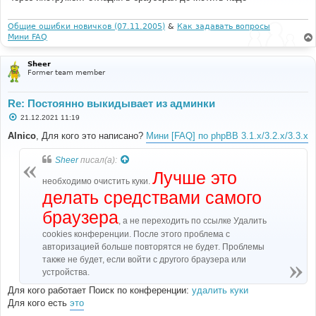
е
н
и
Общие ошибки новичков (07.11.2005)
&
Как задавать вопросы
е
Мини FAQ
Sheer
Former team member
Re: Постоянно выкидывает из админки
С
21.12.2021 11:19
о
о
Alnico
, Для кого это написано?
Мини [FAQ] по phpBB 3.1.x/3.2.x/3.3.x
б
щ
е
Sheer
писал(а):
н
Лучше это
и
необходимо очистить куки.
е
делать средствами самого
браузера
, а не переходить по ссылке Удалить
cookies конференции. После этого проблема с
авторизацией больше повторятся не будет. Проблемы
также не будет, если войти с другого браузера или
устройства.
Для кого работает Поиск по конференции:
удалить куки
Для кого есть
это