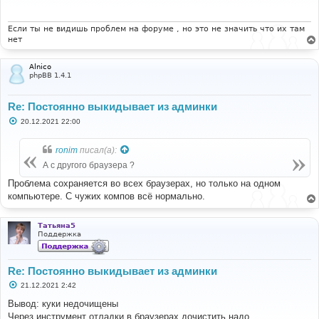
щ
е
н
и
Если ты не видишь проблем на форуме , но это не значить что их там
е
нет
Alnico
phpBB 1.4.1
Re: Постоянно выкидывает из админки
С
20.12.2021 22:00
о
о
б
ronim
писал(а):
щ
е
А с другого браузера ?
н
и
Проблема сохраняется во всех браузерах, но только на одном
е
компьютере. С чужих компов всё нормально.
Татьяна5
Поддержка
Re: Постоянно выкидывает из админки
С
21.12.2021 2:42
о
о
Вывод: куки недочищены
б
Через инструмент отладки в браузерах дочистить надо
щ