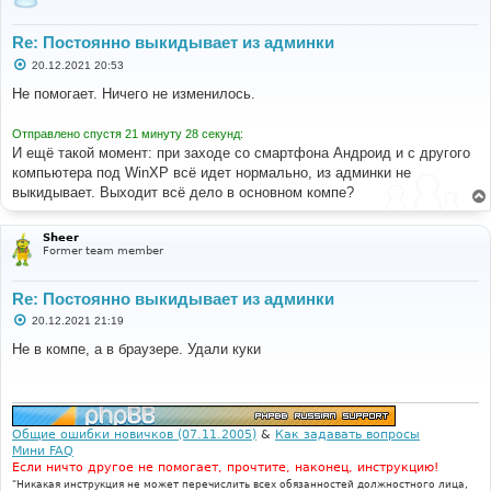
Re: Постоянно выкидывает из админки
С
20.12.2021 20:53
о
о
Не помогает. Ничего не изменилось.
б
щ
е
Отправлено спустя 21 минуту 28 секунд:
н
И ещё такой момент: при заходе со смартфона Андроид и с другого
и
е
компьютера под WinXP всё идет нормально, из админки не
выкидывает. Выходит всё дело в основном компе?
Sheer
Former team member
Re: Постоянно выкидывает из админки
С
20.12.2021 21:19
о
о
Не в компе, а в браузере. Удали куки
б
щ
е
н
и
е
Общие ошибки новичков (07.11.2005)
&
Как задавать вопросы
Мини FAQ
Если ничто другое не помогает, прочтите, наконец, инструкцию!
"Никакая инструкция не может перечислить всех обязанностей должностного лица,