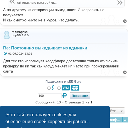
е
ой опасные настройки...
н
и
А по другому из авторизации выкидывает. И исправить не
е
получается.
И как смотрю никто не в курсе, что делать.
mcmagnus
phpBB 1.0.0
Re: Постоянно выкидывает из админки
С
01.06.2024 13:01
о
о
Для тех кто использует клодфларе достаточно только отключить
б
проверку по ип так как клоуд меняет ип часто при проксироваании
щ
е
сайта
н
и
е
Поддержать phpBB Guru
Сообщений: 13 • Страница
1
из
1
Перейти
Этот сайт использует cookies для
Главная
Форумы
Наша команда
О команде
Конфиденциальность
обеспечения своей корректной работы.