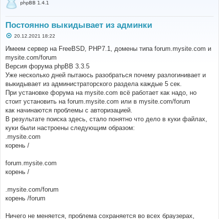
phpBB 1.4.1
Постоянно выкидывает из админки
С
20.12.2021 18:22
о
о
Имеем сервер на FreeBSD, PHP7.1, домены типа forum.mysite.com и
б
mysite.com/forum
щ
е
Версия форума phpBB 3.3.5
н
Уже несколько дней пытаюсь разобраться почему разлогинивает и
и
е
выкидывает из администраторского раздела каждые 5 сек.
При установке форума на mysite.com всё работает как надо, но
стоит установить на forum.mysite.com или в mysite.com/forum
как начинаются проблемы с авторизацией.
В результате поиска здесь, стало понятно что дело в куки файлах,
куки были настроены следующим образом:
.mysite.com
корень /
forum.mysite.com
корень /
.mysite.com/forum
корень /forum
Ничего не меняется, проблема сохраняется во всех браузерах,