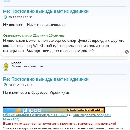
Re: Постоянно выкидывает из админки
С
20.12.2021 20:53
о
о
Не помогает. Ничего не изменилось.
б
щ
е
Отправлено спустя 21 минуту 28 секунд:
н
И ещё такой момент: при заходе со смартфона Андроид и с другого
и
е
компьютера под WinXP всё идет нормально, из админки не
выкидывает. Выходит всё дело в основном компе?
Sheer
Former team member
Re: Постоянно выкидывает из админки
С
20.12.2021 21:19
о
о
Не в компе, а в браузере. Удали куки
б
щ
е
н
и
е
Общие ошибки новичков (07.11.2005)
&
Как задавать вопросы
Мини FAQ
Если ничто другое не помогает, прочтите, наконец, инструкцию!
"Никакая инструкция не может перечислить всех обязанностей должностного лица,