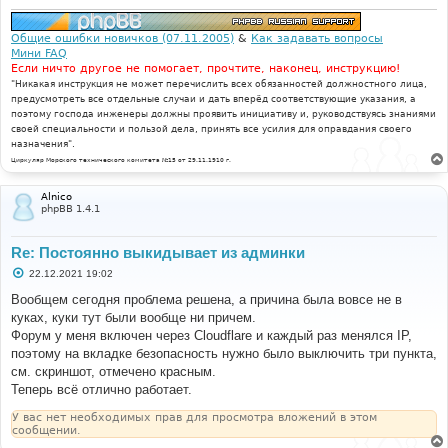
Общие ошибки новичков (07.11.2005)
&
Как задавать вопросы
Мини FAQ
Если ничто другое не помогает, прочтите, наконец, инструкцию!
"Никакая инструкция не может перечислить всех обязанностей должностного лица,
предусмотреть все отдельные случаи и дать вперёд соответствующие указания, а
поэтому господа инженеры должны проявить инициативу и, руководствуясь знаниями
своей специальности и пользой дела, принять все усилия для оправдания своего
назначения".
Циркуляр Морского технического комитета №15 от 29.11.1910 г.
Alnico
phpBB 1.4.1
Re: Постоянно выкидывает из админки
С
22.12.2021 19:02
о
о
Вообщем сегодня проблема решена, а причина была вовсе не в
б
куках, куки тут были вообще ни причем.
щ
е
Форум у меня включен через Cloudflare и каждый раз менялся IP,
н
поэтому на вкладке безопасность нужно было выключить три пункта,
и
е
см. скриншот, отмечено красным.
Теперь всё отлично работает.
У вас нет необходимых прав для просмотра вложений в этом
сообщении.