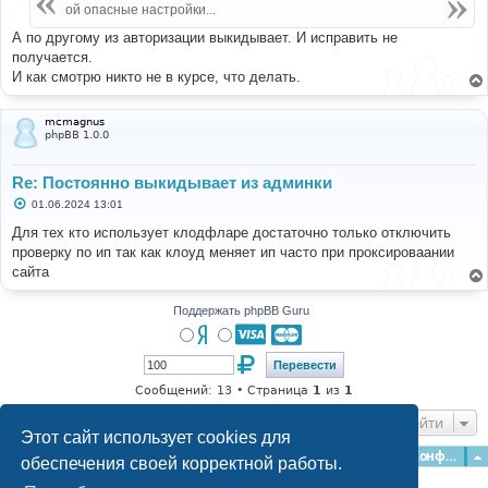
е
ой опасные настройки...
н
и
А по другому из авторизации выкидывает. И исправить не
е
получается.
И как смотрю никто не в курсе, что делать.
mcmagnus
phpBB 1.0.0
Re: Постоянно выкидывает из админки
С
01.06.2024 13:01
о
о
Для тех кто использует клодфларе достаточно только отключить
б
проверку по ип так как клоуд меняет ип часто при проксироваании
щ
е
сайта
н
и
е
Поддержать phpBB Guru
Сообщений: 13 • Страница
1
из
1
Перейти
Этот сайт использует cookies для
Главная
Форумы
Наша команда
О команде
Конфиденциальность
обеспечения своей корректной работы.