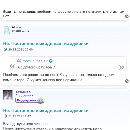
щ
е
н
и
Если ты не видишь проблем на форуме , но это не значить что их там
е
нет
Alnico
phpBB 1.4.1
Re: Постоянно выкидывает из админки
С
20.12.2021 22:00
о
о
б
ronim
писал(а):
щ
е
А с другого браузера ?
н
и
Проблема сохраняется во всех браузерах, но только на одном
е
компьютере. С чужих компов всё нормально.
Татьяна5
Поддержка
Re: Постоянно выкидывает из админки
С
21.12.2021 2:42
о
о
Вывод: куки недочищены
б
Через инструмент отладки в браузерах дочистить надо
щ