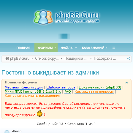
ГЛАВНАЯ
ФОРУМЫ
ФАЙЛЫ
БАЗА ЗНАНИЙ
phpBB Guru
Список форумов
Поддержка phpBB
Поддержка phpBB 3.3.x
Постоянно выкидывает из админки
Правила форума
Местная Конституция
|
Шаблон запроса
|
Документация (phpBB3)
|
Мини [FAQ] по phpBB 3.1.x/3.2.x
|
FAQ
|
Как задавать вопросы
|
Как устанавливать расширения
Ваш вопрос может быть удален без объяснения причин, если на
него есть ответы по приведённым ссылкам (а вы рискуете получить
предупреждение
).
Сообщений: 13 • Страница
1
из
1
Alnico