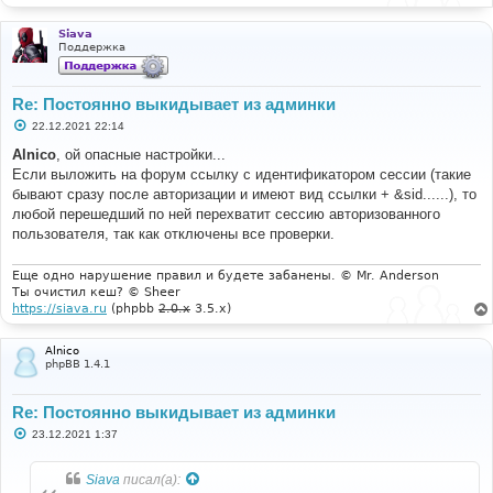
Siava
Поддержка
Re: Постоянно выкидывает из админки
С
22.12.2021 22:14
о
о
Alnico
, ой опасные настройки...
б
Если выложить на форум ссылку с идентификатором сессии (такие
щ
е
бывают сразу после авторизации и имеют вид ссылки + &sid......), то
н
любой перешедший по ней перехватит сессию авторизованного
и
е
пользователя, так как отключены все проверки.
Еще одно нарушение правил и будете забанены. © Mr. Anderson
Ты очистил кеш? © Sheer
https://siava.ru
(phpbb
2.0.x
3.5.x)
Alnico
phpBB 1.4.1
Re: Постоянно выкидывает из админки
С
23.12.2021 1:37
о
о
б
Siava
писал(а):
щ