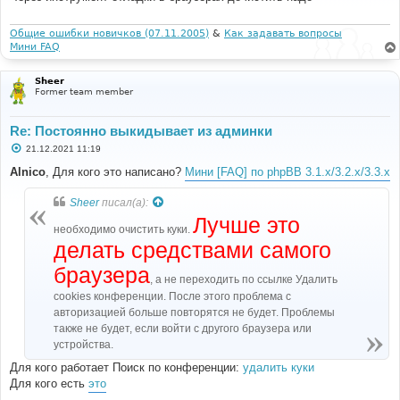
е
н
и
Общие ошибки новичков (07.11.2005)
&
Как задавать вопросы
е
Мини FAQ
Sheer
Former team member
Re: Постоянно выкидывает из админки
С
21.12.2021 11:19
о
о
Alnico
, Для кого это написано?
Мини [FAQ] по phpBB 3.1.x/3.2.x/3.3.x
б
щ
е
Sheer
писал(а):
н
Лучше это
и
необходимо очистить куки.
е
делать средствами самого
браузера
, а не переходить по ссылке Удалить
cookies конференции. После этого проблема с
авторизацией больше повторятся не будет. Проблемы
также не будет, если войти с другого браузера или
устройства.
Для кого работает Поиск по конференции:
удалить куки
Для кого есть
это