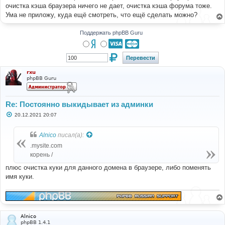
очистка кэша браузера ничего не дает, очистка кэша форума тоже.
Ума не приложу, куда ещё смотреть, что ещё сделать можно?
Поддержать phpBB Guru
rxu
phpBB Guru
Re: Постоянно выкидывает из админки
С
20.12.2021 20:07
о
о
б
Alnico
писал(а):
щ
е
.mysite.com
н
корень /
и
е
плюс очистка куки для данного домена в браузере, либо поменять
имя куки.
Alnico
phpBB 1.4.1