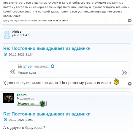
предусмотреть все отдельные случаи и дать вперёд соответствующие указания, а
поэтому господа инженеры должны проявить инициативу и, руководствуясь знаниями
своей специальности и пользой дела, принять все усилия для оправдания своего
назначения".
Циркуляр Морского технического комитета №15 от 29.11.1910 г.
Alnico
phpBB 1.4.1
Re: Постоянно выкидывает из админки
С
20.12.2021 21:34
о
о
б
Sheer
писал(а):
щ
е
Удали куки
н
и
Удаление куки ничего не дало. По прежнему разлогинивает.
е
ronim
Модератор
Re: Постоянно выкидывает из админки
С
20.12.2021 21:50
о
о
А с другого браузера ?
б