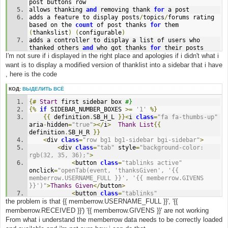
post buttons row
allows thanking 
and
 removing thank 
for
 a post
adds a feature to display posts
/
topics
/
forums rating 
based on the 
count
 of post thanks 
for
 them 
(
thankslist
)
(
configurable
)
adds a controller to display a list of users who 
thanked others 
and
 who got thanks 
for
 their posts
I'm not sure if i displayed in the right place and apologies if i didn't what i
adds a controller to display a list of top thanked 
posts
/
topics
/
forums 
(
toplist
)
(
configurable
)
want is to display a modified version of thanklist into a sidebar that i have
adds special 
group
 permissions to control viewing of 
, here is the code
toplist 
and
 thankslist
adds special permissions to control user abilities to 
КОД:
ВЫДЕЛИТЬ ВСЁ
thank 
for
 posts 
(
local
,
 forum
-
based
)
and
 to clean 
thanks list 
(
global
)
{#
Start
 first sidebar box 
#}
adds 
"standard"
 permission sets to the predefined 
{%
if
 SIDEBAR_NUMBER_BOXES 
>=
'1'
%}
roles
{{
 definition
.
SB_H_L 
}}<
i 
class
=
"fa fa-thumbs-up"
adds notifications 
for
 the thanking 
and
 thanks 
aria
-
hidden
=
"true"
></
i
>
Thank
List
{{
removing events 
(
including board 
and
 email 
definition
.
SB_H_R 
}}
notifications
,
 configurable 
in
 UCP
)
<
div 
class
=
"row bg1 bg1-sidebar bgi-sidebar"
>
if
 rating displaying 
for
 all of posts
/
topics
/
forums 
<
div 
class
=
"tab"
 style
=
"background-color: 
is
 disabled
,
 the toplist 
is
 unavailable
rgb(32, 35, 36);"
>
<
button 
class
=
"tablinks active"
onclick
=
"openTab(event, 'thanksGiven', '{{ 
memberrow.USERNAME_FULL }}', '{{ memberrow.GIVENS 
}}')"
>
Thanks
Given
</
button
>
<
button 
class
=
"tablinks"
the problem is that {{ memberrow.USERNAME_FULL }}', '{{
onclick
=
"openTab(event, 'thanksReceived', '{{ 
memberrow.USERNAME_FULL }}', '{{ memberrow.RECEIVED 
memberrow.RECEIVED }}') '{{ memberrow.GIVENS }}' are not working
}}')"
>
Thanks
Received
</
button
>
From what i understand the memberrow data needs to be correctly loaded
</
div
>