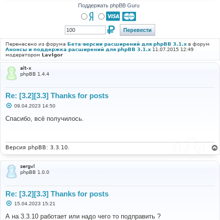
Поддержать phpBB Guru
Перенесено из форума
Бета-версии расширений для phpBB 3.1.x
в форум
Анонсы и поддержка расширений для phpBB 3.1.x
11.07.2015 12:49
модератором
LavIgor
alt-x
phpBB 1.4.4
Re: [3.2][3.3] Thanks for posts
С
09.04.2023 14:50
о
о
Спасибо, всё получилось.
б
щ
е
н
и
Версия phpBB: 3.3.10.
е
sergvl
phpBB 1.0.0
Re: [3.2][3.3] Thanks for posts
С
15.04.2023 15:21
о
о
А на 3.3.10 работает или надо чего то подправить ?