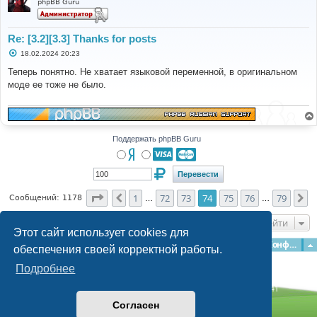
phpBB Guru
Re: [3.2][3.3] Thanks for posts
С
18.02.2024 20:23
о
о
Теперь понятно. Не хватает языковой переменной, в оригинальном
б
моде ее тоже не было.
щ
е
н
и
е
Поддержать phpBB Guru
Страница
74
из
79
1
72
73
74
75
76
79
Пред.
С
Сообщений: 1178
…
…
Перейти
Этот сайт использует cookies для
Главная
Форумы
Наша команда
О команде
Конфиденциальность
обеспечения своей корректной работы.
Подробнее
Time: 0.147s
| Peak Memory Usage: 3.13 МБ | GZIP: Off |
Queries: 41
© phpBB Guru, 2004—2026
Согласен
Powered by
phpBB