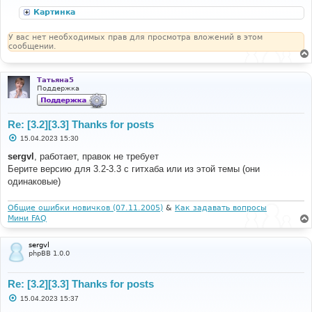
б
щ
Картинка
е
н
и
У вас нет необходимых прав для просмотра вложений в этом
е
сообщении.
Татьяна5
Поддержка
Re: [3.2][3.3] Thanks for posts
С
15.04.2023 15:30
о
о
sergvl
, работает, правок не требует
б
Берите версию для 3.2-3.3 с гитхаба или из этой темы (они
щ
е
одинаковые)
н
и
е
Общие ошибки новичков (07.11.2005)
&
Как задавать вопросы
Мини FAQ
sergvl
phpBB 1.0.0
Re: [3.2][3.3] Thanks for posts
С
15.04.2023 15:37
о