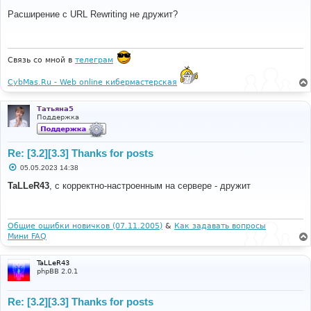
о
о
Расширение с URL Rewriting не дружит?
б
щ
е
н
и
Связь со мной в
телеграм
е
CybMas.Ru - Web online кибермастерская
Татьяна5
Поддержка
Re: [3.2][3.3] Thanks for posts
С
05.05.2023 14:38
о
о
TaLLeR43
, с корректно-настроенным на сервере - дружит
б
щ
е
н
и
Общие ошибки новичков (07.11.2005)
&
Как задавать вопросы
е
Мини FAQ
TaLLeR43
phpBB 2.0.1
Re: [3.2][3.3] Thanks for posts