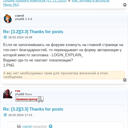
Общие ошибки новичков (07.11.2005)
&
Как задавать вопросы
/* Change color on hover */
е
Мини FAQ
.
tab button
:
hover 
{
            background
-
color
:
#181a1b;
            border
-
color
:
#494012;
cianid
phpBB 1.4.3
}
/* Style the tab content */
Re: [3.2][3.3] Thanks for posts
.
tabcontent 
{
            display
:
 none
;
С
18.02.2024 16:39
о
            padding
:
6px
12px
;
о
Если не залогинившись на форуме кликнуть на главной странице на
            border
-
top
:
 none
;
б
}
топ-лист благодарностей, то перекидывает на форму авторизации у
щ
</
style
>
е
которой вместо заголовка - LOGIN_EXPLAIN_
н
Видимо где-то не хватает локализации?
и
<script>
е
1.PNG
function
 openTab
(
evt
,
 tabName
,
 username
,
value
)
{
У вас нет необходимых прав для просмотра вложений в этом
var
 i
,
 tabcontent
,
 tablinks
;
сообщении.
            tabcontent 
=
document
.
getElementsByClassName
(
"tabcontent"
);
for
(
i 
=
0
;
 i 
<
 tabcontent
.
length
;
 i
++)
{
rxu
                tabcontent
[
i
].
style
.
display 
=
"none"
;
phpBB Guru
}
            tablinks 
=
document
.
getElementsByClassName
(
"tablinks"
);
Re: [3.2][3.3] Thanks for posts
for
(
i 
=
0
;
 i 
<
 tablinks
.
length
;
 i
++)
{
                tablinks
[
i
].
className 
=
С
18.02.2024 17:13
о
tablinks
[
i
].
className
.
replace
(
" active"
,
""
);
о
}
б
cianid
писал(а):