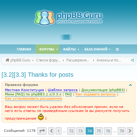
ГЛАВНАЯ
ФОРУМЫ
ФАЙЛЫ
БАЗА ЗНАНИЙ
phpBB Guru
Список форумов
Расширения phpBB
Анонсы и поддержка расширений для phpBB
[3.2][3.3] Thanks for posts
Правила форума
Местная Конституция
|
Шаблон запроса
|
Документация (phpBB3)
|
Мини [FAQ] по phpBB3.1.x/3.3.x
|
FAQ
|
Как задавать вопросы
|
Как устанавливать расширения
Ваш вопрос может быть удален без объяснения причин, если на
него есть ответы по приведённым ссылкам (а вы рискуете получить
предупреждение
).
Страница
74
из
79
1
72
73
74
75
76
79
Пред.
С
Сообщений: 1178
…
…