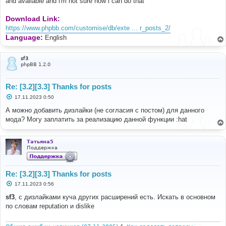
and available and i'm not sure how i can do that
<
div id
=
"thanksGiven"
class
=
"tabcontent"
>
Download Link:
<
p id
=
"thanksGivenContent"
></
p
>
</
div
>
https://www.phpbb.com/customise/db/exte ... r_posts_2/
Language:
English
<
div id
=
"thanksReceived"
class
=
"tabcontent"
style
=
"display: none;"
>
<
p id
=
"thanksReceivedContent"
></
p
>
sf3
</
div
>
phpBB 1.2.0
</
div
>
Re: [3.2][3.3] Thanks for posts
<style>
/* Style the tabs */
С
17.11.2023 0:50
.
tab 
{
о
о
            overflow
:
 hidden
;
А можно добавить дизлайки (не согласия с постом) для данного
б
            background
-
color
:
 rgb
(
32
,
35
,
36
);
мода? Могу заплатить за реализацию данной функции :hat
щ
}
е
н
и
/* Style the tab buttons */
Татьяна5
е
.
tab button 
{
Поддержка
            background
-
color
:
 inherit
;
            color
:
 white
;
float
:
 left
;
Re: [3.2][3.3] Thanks for posts
            border
:
 none
;
С
17.11.2023 0:56
            outline
:
 none
;
о
            cursor
:
 pointer
;
о
sf3
, с дизлайками куча других расширений есть. Искать в основном
            padding
:
14px
16px
;
б
по словам reputation и dislike
щ
            transition
:
0.3s
;
е
}
н
и