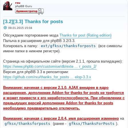
rxu
phpBB Guru
[3.2][3.3] Thanks for posts
С
09.01.2015 15:04
о
о
Обсуждаем портирование мода
Thanks for post (Rating edition)
б
Палыча в расширение для phpBB 3.2/3.3.
щ
е
Копировать в папку:
ext/gfksx/thanksforposts
(все символы
н
имени папки в нижнем регистре).
и
е
Страница на официальном сайте (версия 2.1.1, прошла валидацию):
https://www.phpbb.com/customise/db/exte ... r_posts_2/
Версия для phpBB 3.3 в репозитории:
https://github.com/rxu/thanks_for_posts ... elop-3.3.x
Внимание: начиная с версии 2.1.0, AJAX внедрен в ядро
расширения, дополнение Addon for thanks for posts не требуется
и может привести к его неработоспособности. При обновлении с
предыдущих версий дополнение Addon for thanks for posts
необходимо предварительно отключить.
Внимание: начиная с версии 2.0.4, имя расширения изменено
на
gfksx/thanksforposts
(ранее -
gfksx/ThanksForPosts
).