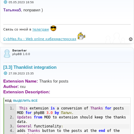
С
05.05.2023 18:56
о
о
Татьяна5
, поправил )
б
щ
е
н
и
Связь со мной в
телеграм
е
CybMas.Ru - Web online кибермастерская
Berserker
phpBB 1.0.0
[3.3] Thanklist integration
С
27.09.2023 15:35
о
о
Extension Name:
Thanks for posts
б
Author:
rxu
щ
е
Extension Description:
н
и
КОД:
ВЫДЕЛИТЬ ВСЁ
е
This
 extension 
is
 a conversion of 
Thanks
for
 posts 
MOD 
for
 phpBB 
3.0
by
Палыч.
Updates
from
 MOD to extension should keep the thanks 
data
.
General
 functionality
:
adds 
Thanks
 button to the posts at the 
end
 of the 