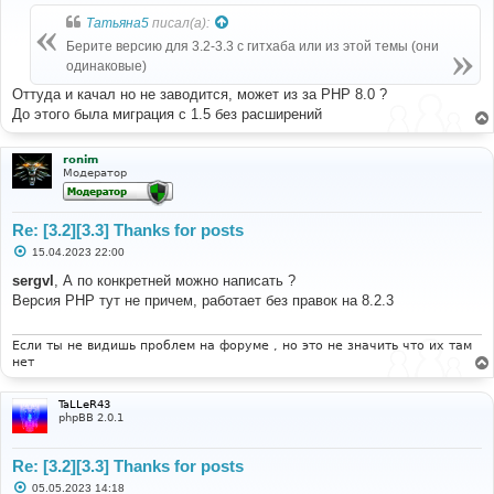
о
б
Татьяна5
писал(а):
щ
е
Берите версию для 3.2-3.3 с гитхаба или из этой темы (они
н
одинаковые)
и
е
Оттуда и качал но не заводится, может из за PHP 8.0 ?
До этого была миграция с 1.5 без расширений
ronim
Модератор
Re: [3.2][3.3] Thanks for posts
С
15.04.2023 22:00
о
о
sergvl
, А по конкретней можно написать ?
б
Версия РНР тут не причем, работает без правок на 8.2.3
щ
е
н
и
Если ты не видишь проблем на форуме , но это не значить что их там
е
нет
TaLLeR43
phpBB 2.0.1
Re: [3.2][3.3] Thanks for posts
С
05.05.2023 14:18