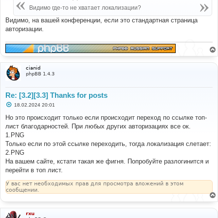
щ
document
.
getElementById
(
tabName
).
style
.
display 
=
е
Видимо где-то не хватает локализации?
н
"block"
;
и
Видимо, на вашей конференции, если это стандартная страница
            evt
.
currentTarget
.
className 
+=
" active"
;
е
авторизации.
// Update the content based on the 
provided values
if
(
tabName 
===
'thanksGiven'
)
{
                document
.
getElementById
(
tabName 
+
'Content'
).
textContent 
=
 username 
+
' '
+
 value
;
cianid
}
else
{
phpBB 1.4.3
                document
.
getElementById
(
tabName 
+
'Content'
).
textContent 
=
 username 
+
' '
+
 value
;
}
Re: [3.2][3.3] Thanks for posts
}
С
18.02.2024 20:01
о
// Open the default tab (Thanks Given)
о
Но это происходит только если происходит переход по ссылке топ-
б
лист благодарностей. При любых других авторизациях все ок.
щ
document
.
getElementById
(
"thanksGiven"
).
style
.
display 
е
1.PNG
=
"block"
;
н
Только если по этой ссылке переходить, тогда локализация слетает:
        document
.
getElementsByClassName
(
"tablinks"
)
и
[
0
].
className 
+=
" active"
;
е
2.PNG
</
script
>
На вашем сайте, кстати такая же фигня. Попробуйте разлогинится и
перейти в топ лист.
{{
 definition
.
SB_F_L 
}}{{
 definition
.
SB_F_R 
}}
{%
endif
%}
У вас нет необходимых прав для просмотра вложений в этом
{#
End
 first sidebar box 
#}
сообщении.
rxu