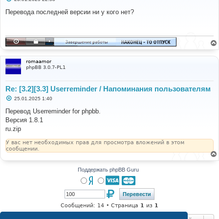
о
о
Перевода последней версии ни у кого нет?
б
щ
е
н
и
е
romaamor
phpBB 3.0.7-PL1
Re: [3.2][3.3] Userreminder / Напоминания пользователям
С
25.01.2025 1:40
о
о
Перевод Userreminder for phpbb.
б
Версия 1.8.1
щ
е
ru.zip
н
и
У вас нет необходимых прав для просмотра вложений в этом
е
сообщении.
Поддержать phpBB Guru
Сообщений: 14 • Страница
1
из
1