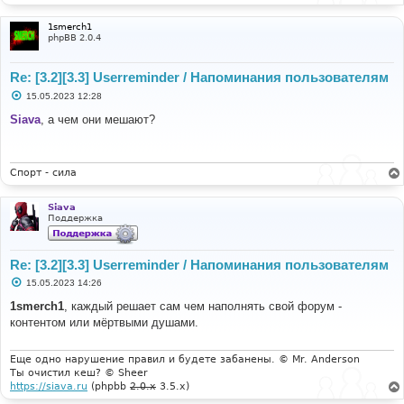
1smerch1
phpBB 2.0.4
Re: [3.2][3.3] Userreminder / Напоминания пользователям
С
15.05.2023 12:28
о
о
Siava
, а чем они мешают?
б
щ
е
н
и
Спорт - сила
е
Siava
Поддержка
Re: [3.2][3.3] Userreminder / Напоминания пользователям
С
15.05.2023 14:26
о
о
1smerch1
, каждый решает сам чем наполнять свой форум -
б
контентом или мёртвыми душами.
щ
е
н
и
Еще одно нарушение правил и будете забанены. © Mr. Anderson
е
Ты очистил кеш? © Sheer
https://siava.ru
(phpbb
2.0.x
3.5.x)