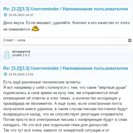
Re: [3.2][3.3] Userreminder / Напоминания пользователям
С
15.05.2023 16:37
о
о
Дело вкуса. Если мешают, удаляйте. Контент и его качество от этого
б
не поменяется
щ
е
н
и
Спорт - сила
е
dimassamid
phpBB 2.0.2
Re: [3.2][3.3] Userreminder / Напоминания пользователям
С
15.05.2023 17:02
о
о
Есть ещё различные технические аспекты.
б
Я вот например у себя столкнулся с тем, что такие "мёртвые души"
щ
е
подписались в своё время на кучу тем, им отправляются email
н
оповещения об ответах в этих темах, а количество исходящих у
и
е
провайдера не безлимитно. А ещё хуже, если электронная почта
получателя вовсе удалена, в таком случае письма постоянно будут
возвращаться назад, что не способствует репутации отправителя.
Потом просто все электронные письма с конференции будут в спам
попадать. Но это всё уже отдельная тема для дискуссий.
Так что тут всё очень зависит от конкретной ситуации и от