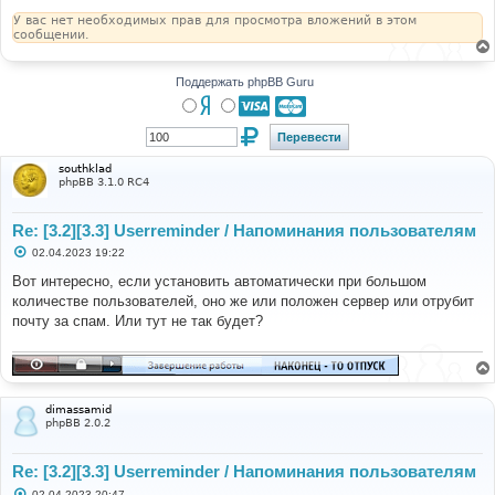
У вас нет необходимых прав для просмотра вложений в этом
сообщении.
Поддержать phpBB Guru
southklad
phpBB 3.1.0 RC4
Re: [3.2][3.3] Userreminder / Напоминания пользователям
С
02.04.2023 19:22
о
о
Вот интересно, если установить автоматически при большом
б
количестве пользователей, оно же или положен сервер или отрубит
щ
е
почту за спам. Или тут не так будет?
н
и
е
dimassamid
phpBB 2.0.2
Re: [3.2][3.3] Userreminder / Напоминания пользователям
С
02.04.2023 20:47