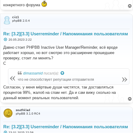
конкретного форума
ciiz1
phpBB 2.0.4
Re: [3.2][3.3] Userreminder / Напоминания пользователям
С
20.05.2023 2:22
о
о
Давно стоит PHPBB Inactive User Manager/Reminder, всё вроде
б
работает хорошо, но вот смотрю это расширение прошедшее
щ
е
проверку, стоит ли менять?
н
С
и
е
dimassamid
писал(а):
что не способствует репутации отправителя
Согласен, у меня мёртвые души чистятся, так доставляться
процентов 99%, жалоб на спам нет. Да и сам вижу сколько на
данный момент реальных пользователей.
southklad
phpBB 3.1.0 RC4
Re: [3.2][3.3] Userreminder / Напоминания пользователям
С
23.01.2025 22:58