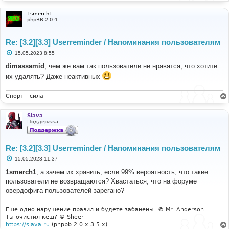
1smerch1
phpBB 2.0.4
Re: [3.2][3.3] Userreminder / Напоминания пользователям
С
15.05.2023 8:55
о
о
dimassamid
, чем же вам так пользователи не нравятся, что хотите
б
их удалять? Даже неактивных
щ
е
н
и
Спорт - сила
е
Siava
Поддержка
Re: [3.2][3.3] Userreminder / Напоминания пользователям
С
15.05.2023 11:37
о
о
1smerch1
, а зачем их хранить, если 99% вероятность, что такие
б
пользователи не возвращаются? Хвастаться, что на форуме
щ
е
овердофига пользователей зарегано?
н
и
е
Еще одно нарушение правил и будете забанены. © Mr. Anderson
Ты очистил кеш? © Sheer
https://siava.ru
(phpbb
2.0.x
3.5.x)