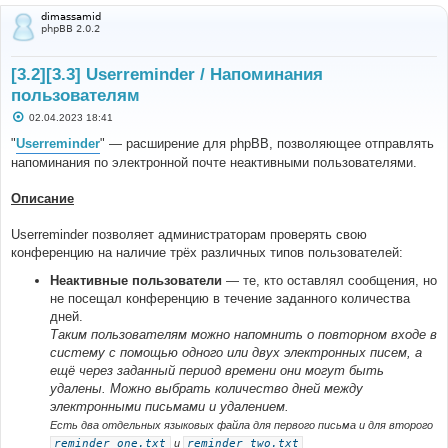
dimassamid
phpBB 2.0.2
[3.2][3.3] Userreminder / Напоминания
пользователям
С
02.04.2023 18:41
о
о
"
Userreminder
" — расширение для phpBB, позволяющее отправлять
б
напоминания по электронной почте неактивными пользователями.
щ
е
н
Описание
и
е
Userreminder позволяет администраторам проверять свою
конференцию на наличие трёх различных типов пользователей:
Неактивные пользователи
— те, кто оставлял сообщения, но
не посещал конференцию в течение заданного количества
дней.
Таким пользователям можно напомнить о повторном входе в
систему с помощью одного или двух электронных писем, а
ещё через заданный период времени они могут быть
удалены. Можно выбрать количество дней между
электронными письмами и удалением.
Есть два отдельных языковых файла для первого письма и для второго
reminder_one.txt
и
reminder_two.txt