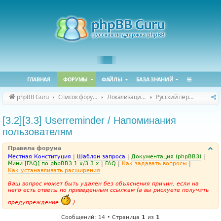
ГЛАВНАЯ
ФОРУМЫ
ФАЙЛЫ
БАЗА ЗНАНИЙ
phpBB Guru
Список форумов
Локализация phpBB
Русский перевод расширений
[3.2][3.3] Userreminder / Напоминания
пользователям
Правила форума
Местная Конституция
|
Шаблон запроса
|
Документация (phpBB3)
|
Мини [FAQ] по phpBB3.1.x/3.3.x
|
FAQ
|
Как задавать вопросы
|
Как устанавливать расширения
Ваш вопрос может быть удален без объяснения причин, если на
него есть ответы по приведённым ссылкам (а вы рискуете получить
предупреждение
).
Сообщений: 14 • Страница
1
из
1