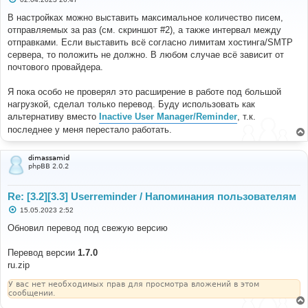
о
о
В настройках можно выставить максимальное количество писем,
б
отправляемых за раз (см. скриншот #2), а также интервал между
щ
е
отправками. Если выставить всё согласно лимитам хостинга/SMTP
н
сервера, то положить не должно. В любом случае всё зависит от
и
е
почтового провайдера.
Я пока особо не проверял это расширение в работе под большой
нагрузкой, сделал только перевод. Буду использовать как
альтернативу вместо
Inactive User Manager/Reminder
, т.к.
последнее у меня перестало работать.
dimassamid
phpBB 2.0.2
Re: [3.2][3.3] Userreminder / Напоминания пользователям
С
15.05.2023 2:52
о
о
Обновил перевод под свежую версию
б
щ
е
Перевод версии
1.7.0
н
ru.zip
и
е
У вас нет необходимых прав для просмотра вложений в этом
сообщении.