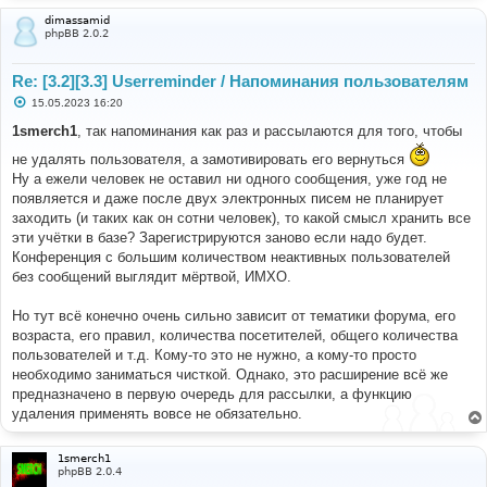
dimassamid
phpBB 2.0.2
Re: [3.2][3.3] Userreminder / Напоминания пользователям
С
15.05.2023 16:20
о
о
1smerch1
, так напоминания как раз и рассылаются для того, чтобы
б
щ
не удалять пользователя, а замотивировать его вернуться
е
Ну а ежели человек не оставил ни одного сообщения, уже год не
н
и
появляется и даже после двух электронных писем не планирует
е
заходить (и таких как он сотни человек), то какой смысл хранить все
эти учётки в базе? Зарегистрируются заново если надо будет.
Конференция с большим количеством неактивных пользователей
без сообщений выглядит мёртвой, ИМХО.
Но тут всё конечно очень сильно зависит от тематики форума, его
возраста, его правил, количества посетителей, общего количества
пользователей и т.д. Кому-то это не нужно, а кому-то просто
необходимо заниматься чисткой. Однако, это расширение всё же
предназначено в первую очередь для рассылки, а функцию
удаления применять вовсе не обязательно.
1smerch1
phpBB 2.0.4