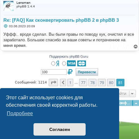
Lensmen
phpBB 1.4.4
Re: [FAQ] Как сконвертировать phpBB 2 в phpBB 3
С
03.06.2023 20:09
о
о
Уффф.. вроде сделал. Вы были правы по поводу кук, очистил и все
б
заработало. Большое спасибо за ваши советы и потраченное на
щ
е
меня время.
н
и
е
Поддержать phpBB Guru
Страница
81
из
81
1
77
78
79
80
81
Пред.
Сообщений: 1214
…
Перейти
Этот сайт использует cookies для
Главная
Форумы
Наша команда
О команде
Конфиденциальность
обеспечения своей корректной работы.
Подробнее
Time: 0.134s
| Peak Memory Usage: 3.1 МБ | GZIP: Off |
Queries: 41
© phpBB Guru, 2004—2026
Согласен
Powered by
phpBB
Style by
Artodia