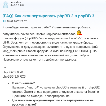
dmsuslov
phpBB 1.0.0
[FAQ] Как сконвертировать phpBB 2 в phpBB 3
С
10.07.2007 22:37
о
о
Кто-нибудь конвертировал сабж? У меня возникла проблема:
б
щ
получилось почти все, кроме кодировки символов
е
Старый форум (phpBB2) был в кодировке windows-1251, а новый в
н
и
utf-8. Весь контент переносится в виде каких-то кракозябров...
е
Окунувшись в документацию, вычитал, что нужно поправить файл
lang_main.php в старом форуме, а именно $lang['ENCODING']. Но
изменения в нем влияют лишь на внешний вид кракозябров.
Нормального текста контента добиться не удалось.
P.S.
phpBB2 2.0.20
phpBB3 3.0 RC3
С чего начать?
Начните с "чистой" установки phpBB3 в отличный от phpBB2
каталог. Затем снова перейдите в баузере в каталог install и
щёлкните по вкладке "Конвертирование".
Где почитать документацию по конвертированию на
русском языке?