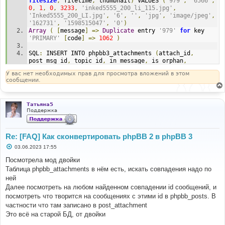
filesize
,
 filetime
,
 thumbnail
)
 VALUES 
(
'979'
,
'6566'
,
0
,
1
,
0
,
3233
,
'inked5555_200_li_115.jpg'
,
'Inked5555_200_LI.jpg'
,
'6'
,
''
,
'jpg'
,
'image/jpeg'
,
'162731'
,
'1598515047'
,
'0'
)
Array
(
[
message
]
=>
Duplicate
 entry 
'979'
for
 key 
'PRIMARY'
[
code
]
=>
1062
)
SQL
:
 INSERT INTO phpbb3_attachments 
(
attach_id
,
post_msg_id
,
 topic_id
,
 in_message
,
 is_orphan
,
poster_id
,
 physical_filename
,
 real_filename
,
У вас нет необходимых прав для просмотра вложений в этом
download_count
,
 attach_comment
,
 extension
,
 mimetype
,
сообщении.
filesize
,
 filetime
,
 thumbnail
)
 VALUES 
(
'979'
,
'6568'
,
0
,
1
,
0
,
3233
,
'inked5555_200_li_115.jpg'
,
'Inked5555_200_LI.jpg'
,
'6'
,
''
,
'jpg'
,
'image/jpeg'
,
Татьяна5
'162731'
,
'1598515047'
,
'0'
)
Поддержка
Array
(
[
message
]
=>
Duplicate
 entry 
'979'
for
 key 
'PRIMARY'
[
code
]
=>
1062
)
Re: [FAQ] Как сконвертировать phpBB 2 в phpBB 3
С
03.06.2023 17:55
о
о
Посмотрела мод двойки
б
Таблица phpbb_attachments в нём есть, искать совпадения надо по
щ
е
ней
н
Далее посмотреть на любом найденном совпадении id сообщений, и
и
е
посмотреть что творится на сообщениях с этими id в phpbb_posts. В
частности что там записано в post_attachment
Это всё на старой БД, от двойки