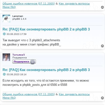
Общие ошибки новичков (07.11.2005)
&
Как задавать вопросы
Мини FAQ
Lensmen
phpBB 1.4.4
Re: [FAQ] Как сконвертировать phpBB 2 в phpBB 3
С
03.06.2023 17:59
о
о
Так выводит что с 3 phpbb3_attachments
б
на двойке у меня стоит префикс phpBB_
щ
е
н
и
Татьяна5
е
Поддержка
Re: [FAQ] Как сконвертировать phpBB 2 в phpBB 3
С
03.06.2023 18:14
о
о
Если исходить из того, что id остаются прежними, то можно
б
посмотреть в phpbb_posts для id 6566 и 6568
щ
е
н
и
Общие ошибки новичков (07.11.2005)
&
Как задавать вопросы
е
Мини FAQ