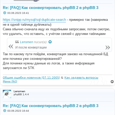
Re: [FAQ] Как сконвертировать phpBB 2 в phpBB 3
С
03.06.2023 16:41
о
о
https://snipp.ru/mysql/sql-duplicate-search
- примерно так (наверняка
б
не в одной таблице дубликаты)
щ
е
Сама обычно сначала ищу их подобными запросами, потом смотрю,
н
что удалить, что оставить, с учётом связей с другими таблицами
и
е
Lensmen
писал(а):
И после конвертации
Так по какому пути пойдём, конвертация заново на почищенной БД
или починка уже сконвертированной?
Для починки нужны данные из логов, а также информация
запускается ли STK
Общие ошибки новичков (07.11.2005)
&
Как задавать вопросы
Мини FAQ
Lensmen
phpBB 1.4.4
Re: [FAQ] Как сконвертировать phpBB 2 в phpBB 3
С
03.06.2023 16:44
о