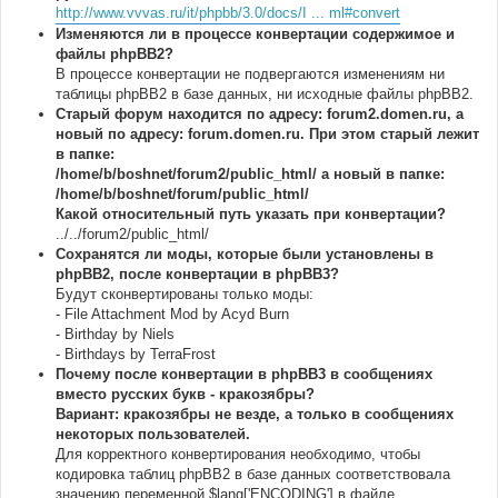
http://www.vvvas.ru/it/phpbb/3.0/docs/I ... ml#convert
Изменяются ли в процессе конвертации содержимое и
файлы phpBB2?
В процессе конвертации не подвергаются изменениям ни
таблицы phpBB2 в базе данных, ни исходные файлы phpBB2.
Старый форум находится по адресу: forum2.domen.ru, а
новый по адресу: forum.domen.ru. При этом старый лежит
в папке:
/home/b/boshnet/forum2/public_html/ а новый в папке:
/home/b/boshnet/forum/public_html/
Какой относительный путь указать при конвертации?
../../forum2/public_html/
Сохранятся ли моды, которые были установлены в
phpBB2, после конвертации в phpBB3?
Будут сконвертированы только моды:
- File Attachment Mod by Acyd Burn
- Birthday by Niels
- Birthdays by TerraFrost
Почему после конвертации в phpBB3 в сообщениях
вместо русских букв - кракозябры?
Вариант: кракозябры не везде, а только в сообщениях
некоторых пользователей.
Для корректного конвертирования необходимо, чтобы
кодировка таблиц phpBB2 в базе данных соответствовала
значению переменной $lang['ENCODING'] в файле