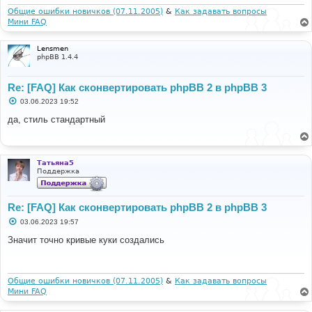
Общие ошибки новичков (07.11.2005)
&
Как задавать вопросы
Мини FAQ
Lensmen
phpBB 1.4.4
Re: [FAQ] Как сконвертировать phpBB 2 в phpBB 3
С
03.06.2023 19:52
о
о
да, стиль стандартный
б
щ
е
н
и
Татьяна5
е
Поддержка
Re: [FAQ] Как сконвертировать phpBB 2 в phpBB 3
С
03.06.2023 19:57
о
о
Значит точно кривые куки создались
б
щ
е
н
и
Общие ошибки новичков (07.11.2005)
&
Как задавать вопросы
е
Мини FAQ