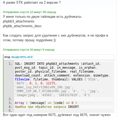
о
А разве STK работает на 2 версии ?
б
щ
е
Отправлено спустя 12 минут 39 секунд:
н
У меня только по двум таблицам есть дубликаты
и
е
phpbb3_attachments
phpbb_attachments_desc
Как создать запрос для удаления с них дубликатов, я не профи в
этом, потому прошу подробнее ))
Отправлено спустя 16 минут 9 секунд:
КОД:
ВЫДЕЛИТЬ ВСЁ
SQL
:
 INSERT INTO phpbb3_attachments 
(
attach_id
,
post_msg_id
,
 topic_id
,
 in_message
,
 is_orphan
,
poster_id
,
 physical_filename
,
 real_filename
,
download_count
,
 attach_comment
,
 extension
,
 mimetype
,
filesize
,
 filetime
,
 thumbnail
)
 VALUES 
(
'5516'
,
'6675'
,
0
,
1
,
0
,
12275
,
'emmc_isp_hktrt2861v09_106.jpg'
,
'EMMC_ISP_HK.T.RT2861V09.jpg'
,
'4'
,
''
,
'jpg'
,
'image/jpeg'
,
'43563'
,
'1683317629'
,
'0'
)
Array
(
[
message
]
=>
[
code
]
=>
0
)
Ошибка
при
обработке
запроса
 INSERT
.
Вот один идет под номером 6675, дубликат под 6676, значит нужен
In