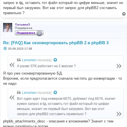
/
home
/
cxlaoamy
/
public_html
/
forum3
/
install
/
convert
/
con
запрос в бд, оставить тот файл который по цифре меньше, значит он
vertor
.
php on line 
820
первый был загружен. Вот как этот запрос для phpBB2 составить
правильно ?
SQL
:
 INSERT INTO phpbb3_attachments 
(
attach_id
,
post_msg_id
,
 topic_id
,
 in_message
,
 is_orphan
,
poster_id
,
 physical_filename
,
 real_filename
,
Татьяна5
download_count
,
 attach_comment
,
 extension
,
 mimetype
,
Поддержка
filesize
,
 filetime
,
 thumbnail
)
 VALUES 
(
'5516'
,
'6676'
,
0
,
1
,
0
,
12275
,
'emmc_isp_hktrt2861v09_106.jpg'
,
Re: [FAQ] Как сконвертировать phpBB 2 в phpBB 3
'EMMC_ISP_HK.T.RT2861V09.jpg'
,
'4'
,
''
,
'jpg'
,
С
'image/jpeg'
,
'43563'
,
'1683317629'
,
'0'
)
03.06.2023 17:38
о
о
б
Lensmen
писал(а):
щ
е
А разве STK работает на 2 версии ?
н
и
Я про уже сконвертированную БД.
е
Впрочем, если предполагается сначала чистить до конвертации - то
не надо
Lensmen
писал(а):
Вот один идет под номером 6675, дубликат под 6676, значит
нужен запрос в бд, оставить тот файл который по цифре
меньше, значит он первый был загружен. Вот как этот
запрос для phpBB2 составить правильно ?
phpbb_attachments_desc - описания к вложениям? Значит с тем
можно разобраться потом