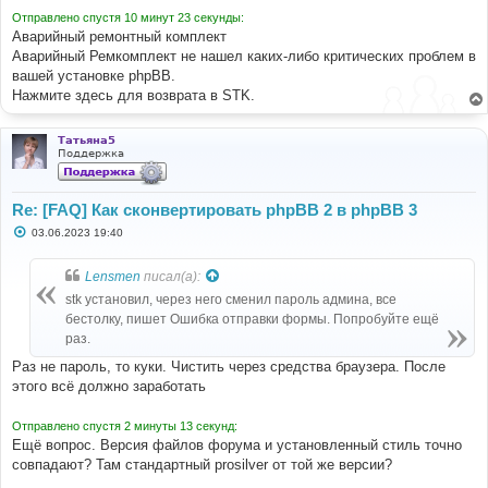
Отправлено спустя 10 минут 23 секунды:
Аварийный ремонтный комплект
Аварийный Ремкомплект не нашел каких-либо критических проблем в
вашей установке phpBB.
Нажмите здесь для возврата в STK.
Татьяна5
Поддержка
Re: [FAQ] Как сконвертировать phpBB 2 в phpBB 3
С
03.06.2023 19:40
о
о
б
Lensmen
писал(а):
щ
е
stk установил, через него сменил пароль админа, все
н
бестолку, пишет Ошибка отправки формы. Попробуйте ещё
и
е
раз.
Раз не пароль, то куки. Чистить через средства браузера. После
этого всё должно заработать
Отправлено спустя 2 минуты 13 секунд:
Ещё вопрос. Версия файлов форума и установленный стиль точно
совпадают? Там стандартный prosilver от той же версии?