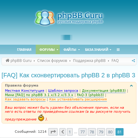
ГЛАВНАЯ
ФОРУМЫ
ФАЙЛЫ
БАЗА ЗНАНИЙ
phpBB Guru
Список форумов
Поддержка phpBB
FAQ
[FAQ] Как сконвертировать phpBB 2 в phpBB 3
Правила форума
Местная Конституция
|
Шаблон запроса
|
Документация (phpBB3)
|
Мини [FAQ] по phpBB 3.1.x/3.2.x/3.3.x
|
FAQ-3 (phpbb3)
|
Как задавать вопросы
|
Как устанавливать расширения
Ваш вопрос может быть удален без объяснения причин, если на
него есть ответы по приведённым ссылкам (а вы рискуете получить
предупреждение
).
Страница
81
из
81
1
77
78
79
80
81
Пред.
Сообщений: 1214
…