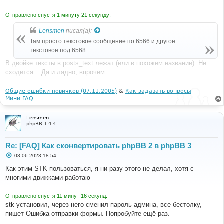
е
н
Отправлено спустя 1 минуту 21 секунду:
и
е
Lensmen
писал(а):
Там просто текстовое сообщение по 6566 и другое
текстовое под 6568
В двойке тексты в posts_text лежат (или в похожем названии). Не
сходится... Да и ладно, впрочем
Общие ошибки новичков (07.11.2005)
&
Как задавать вопросы
Мини FAQ
Lensmen
phpBB 1.4.4
Re: [FAQ] Как сконвертировать phpBB 2 в phpBB 3
С
03.06.2023 18:54
о
о
Как этим STK пользоваться, я ни разу этого не делал, хотя с
б
многими движками работаю
щ
е
н
Отправлено спустя 11 минут 16 секунд:
и
е
stk установил, через него сменил пароль админа, все бестолку,
пишет Ошибка отправки формы. Попробуйте ещё раз.