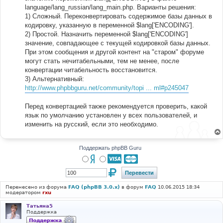
language/lang_russian/lang_main.php. Варианты решения:
1) Сложный. Переконвертировать содержимое базы данных в
кодировку, указанную в переменной $lang['ENCODING'].
2) Простой. Назначить переменной $lang['ENCODING']
значение, совпадающее с текущей кодировкой базы данных.
При этом сообщения и другой контент на "старом" форуме
могут стать нечитабельными, тем не менее, после
конвертации читабельность восстановится.
3) Альтернативный:
http://www.phpbbguru.net/community/topi ... ml#p245047
Перед конвертацией также рекомендуется проверить, какой
язык по умолчанию установлен у всех пользователей, и
изменить на русский, если это необходимо.
Поддержать phpBB Guru
Перенесено из форума
FAQ (phpBB 3.0.x)
в форум
FAQ
10.06.2015 18:34
модератором
rxu
Татьяна5
Поддержка