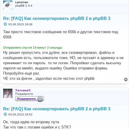
Lensmen
phpBB 1.4.4
Re: [FAQ] Как сконвертировать phpBB 2 в phpBB 3
С
03.06.2023 18:36
о
о
Там просто текстовое сообщение по 6566 и другое текстовое под
б
6568
щ
е
н
Отправлено спустя 14 минут 3 секунды:
и
е
Ну решил пропустить эти дубли, все сконвертировал, файлы и
сообщения есть, пользователи тоже, НО, не пускает в админку и не
принимает то ли пароль. то ли логин. Попробвал сделать высылку
пароля на емейл, выдало ошибку Ошибка отправки формы.
Попробуйте ещё раз.
ЧЕ это за фигня , задолбал если честно этот phpbb
Татьяна5
Поддержка
Re: [FAQ] Как сконвертировать phpBB 2 в phpBB 3
С
03.06.2023 18:52
о
о
Ок, тогда идём по второму пути
б
Так что там с логами ошибок и с STK?
щ