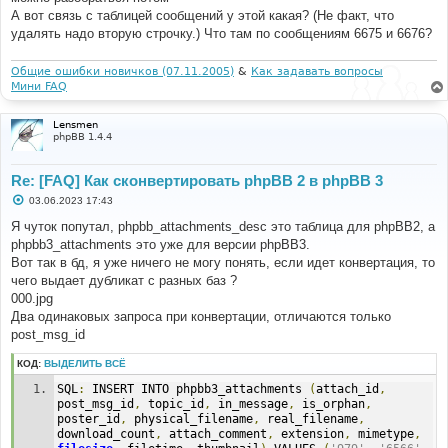
А вот связь с таблицей сообщений у этой какая? (Не факт, что
удалять надо вторую строчку.) Что там по сообщениям 6675 и 6676?
Общие ошибки новичков (07.11.2005)
&
Как задавать вопросы
Мини FAQ
Lensmen
phpBB 1.4.4
Re: [FAQ] Как сконвертировать phpBB 2 в phpBB 3
С
03.06.2023 17:43
о
о
Я чуток попутал, phpbb_attachments_desc это таблица для phpBB2, а
б
phpbb3_attachments это уже для версии phpBB3.
щ
е
Вот так в бд, я уже ничего не могу понять, если идет конвертация, то
н
чего выдает дубликат с разных баз ?
и
е
000.jpg
Два одинаковых запроса при конвертации, отличаются только
post_msg_id
КОД:
ВЫДЕЛИТЬ ВСЁ
SQL
:
 INSERT INTO phpbb3_attachments 
(
attach_id
,
post_msg_id
,
 topic_id
,
 in_message
,
 is_orphan
,
poster_id
,
 physical_filename
,
 real_filename
,
download_count
,
 attach_comment
,
 extension
,
 mimetype
,