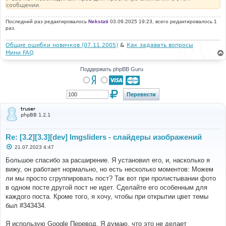
сообщении.
Последний раз редактировалось
Nekstati
03.09.2025 19:23, всего редактировалось 1
раз.
Общие ошибки новичков (07.11.2005)
&
Как задавать вопросы
Мини FAQ
Поддержать phpBB Guru
truser
phpBB 1.2.1
Re: [3.2][3.3][dev] Imgsliders - слайдеры изображений
С
21.07.2023 4:47
о
о
Большое спасибо за расширение. Я установил его, и, насколько я
б
вижу, он работает нормально, но есть несколько моментов: Можем
щ
е
ли мы просто сгруппировать пост? Так вот при пролистывании фото
н
в одном посте другой пост не идет. Сделайте его особенным для
и
е
каждого поста. Кроме того, я хочу, чтобы при открытии цвет темы
был #343434.
Я использую Google Перевод. Я думаю, что это не делает