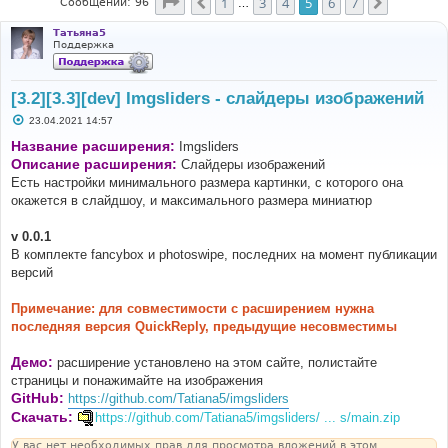
Страница
5
из
7
1
3
4
5
6
7
Пред.
След.
Сообщений: 96
…
Татьяна5
Поддержка
[3.2][3.3][dev] Imgsliders - слайдеры изображений
С
23.04.2021 14:57
о
о
Название расширения:
Imgsliders
б
Описание расширения:
Слайдеры изображений
щ
е
Есть настройки минимального размера картинки, с которого она
н
окажется в слайдшоу, и максимального размера миниатюр
и
е
v 0.0.1
В комплекте fancybox и photoswipe, последних на момент публикации
версий
Примечание: для совместимости с расширением нужна
последняя версия QuickReply, предыдущие несовместимы
Демо:
расширение установлено на этом сайте, полистайте
страницы и понажимайте на изображения
GitHub:
https://github.com/Tatiana5/imgsliders
Скачать:
https://github.com/Tatiana5/imgsliders/ ... s/main.zip
У вас нет необходимых прав для просмотра вложений в этом