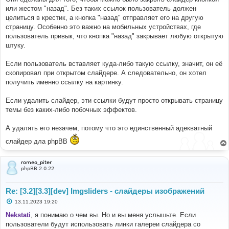
щ
е
или жестом "назад". Без таких ссылок пользователь должен
н
целиться в крестик, а кнопка "назад" отправляет его на другую
и
е
страницу. Особенно это важно на мобильных устройствах, где
пользователь привык, что кнопка "назад" закрывает любую открытую
штуку.
Если пользователь вставляет куда-либо такую ссылку, значит, он её
скопировал при открытом слайдере. А следовательно, он хотел
получить именно ссылку на картинку.
Если удалить слайдер, эти ссылки будут просто открывать страницу
темы без каких-либо побочных эффектов.
А удалять его незачем, потому что это единственный адекватный
слайдер дла phpBB
romeo_piter
phpBB 2.0.22
Re: [3.2][3.3][dev] Imgsliders - слайдеры изображений
С
13.11.2023 19:20
о
о
Nekstati
, я понимаю о чем вы. Но и вы меня услышьте. Если
б
пользователи будут использовать линки галереи слайдера со
щ