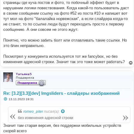
е
страницы где куча постов и фото, то побочный эффект будет в
н
нарушении логики повествования. Когда какой-то пользователь даст
и
е
в своем сообщении ссылку на фото #52 из поста #10 и напишет вот
тут мол на фото "балалайка норвежская", а если слайдера когда-то
не станет, то по ссылке люди будут переходить просто к первому
сообщению. А они совсем не этого ждут.
Понятно, что можно забить болт или отлавливать такие ссылки. Но
это блин неправильно.
Посмотрел у конкурента используется тот же fancybox, но без
изменения адресной строки. Значит так это тоже может работать?
Татьяна5
Поддержка
Re: [3.2][3.3][dev] Imgsliders - слайдеры изображений
С
13.11.2023 19:31
о
о
б
romeo_piter
писал(а):
щ
е
без изменения адресной строки
н
и
Значит там старая версия, без поддержки мобильных устройств
е
скорей всего