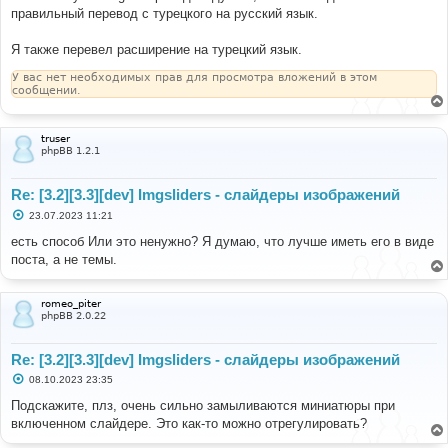
правильный перевод с турецкого на русский язык.
Я также перевел расширение на турецкий язык.
У вас нет необходимых прав для просмотра вложений в этом
сообщении.
truser
phpBB 1.2.1
Re: [3.2][3.3][dev] Imgsliders - слайдеры изображений
С
23.07.2023 11:21
о
о
есть способ Или это ненужно? Я думаю, что лучше иметь его в виде
б
поста, а не темы.
щ
е
н
и
romeo_piter
е
phpBB 2.0.22
Re: [3.2][3.3][dev] Imgsliders - слайдеры изображений
С
08.10.2023 23:35
о
о
Подскажите, плз, очень сильно замыливаются миниатюры при
б
включенном слайдере. Это как-то можно отрегулировать?
щ
е