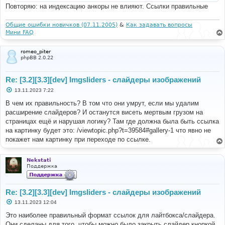
и
Повторяю: на индексацию анкоры не влияют. Ссылки правильные
е
Общие ошибки новичков (07.11.2005)
&
Как задавать вопросы
Мини FAQ
romeo_piter
phpBB 2.0.22
Re: [3.2][3.3][dev] Imgsliders - слайдеры изображений
С
13.11.2023 7:22
о
о
В чем их правильность? В том что они умрут, если мы удалим
б
расширение слайдеров? И останутся висеть мертвым грузом на
щ
е
страницах ещё и нарушая логику? Там где должна была быть ссылка
н
на картинку будет это: /viewtopic.php?t=39584#gallery-1 что явно не
и
е
покажет нам картинку при переходе по ссылке.
Nekstati
Поддержка
Re: [3.2][3.3][dev] Imgsliders - слайдеры изображений
С
13.11.2023 12:04
о
о
Это наиболее правильный формат ссылок для лайтбокса/слайдера.
б
Они сделаны для того, чтобы можно было закрыть слайдер кнопкой