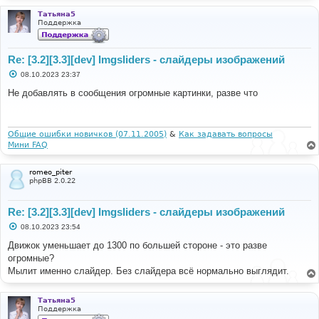
н
и
Татьяна5
е
Поддержка
Re: [3.2][3.3][dev] Imgsliders - слайдеры изображений
С
08.10.2023 23:37
о
о
Не добавлять в сообщения огромные картинки, разве что
б
щ
е
н
и
Общие ошибки новичков (07.11.2005)
&
Как задавать вопросы
е
Мини FAQ
romeo_piter
phpBB 2.0.22
Re: [3.2][3.3][dev] Imgsliders - слайдеры изображений
С
08.10.2023 23:54
о
о
Движок уменьшает до 1300 по большей стороне - это разве
б
огромные?
щ
е
Мылит именно слайдер. Без слайдера всё нормально выглядит.
н
и
е
Татьяна5
Поддержка