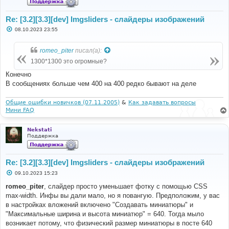
Re: [3.2][3.3][dev] Imgsliders - слайдеры изображений
С
08.10.2023 23:55
о
о
б
romeo_piter
писал(а):
щ
е
1300*1300 это огромные?
н
и
Конечно
е
В сообщениях больше чем 400 на 400 редко бывают на деле
Общие ошибки новичков (07.11.2005)
&
Как задавать вопросы
Мини FAQ
Nekstati
Поддержка
Re: [3.2][3.3][dev] Imgsliders - слайдеры изображений
С
09.10.2023 15:23
о
о
romeo_piter
, слайдер просто уменьшает фотку с помощью CSS
б
max-width. Инфы вы дали мало, но я повангую. Предположим, у вас
щ
е
в настройках вложений включено "Создавать миниатюры" и
н
"Максимальные ширина и высота миниатюр" = 640. Тогда мыло
и
е
возникает потому, что физический размер миниатюры в посте 640