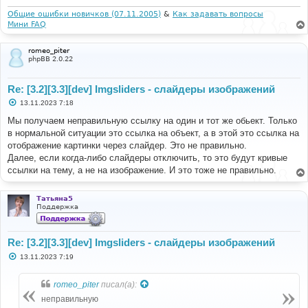
н
и
Общие ошибки новичков (07.11.2005)
&
Как задавать вопросы
е
Мини FAQ
romeo_piter
phpBB 2.0.22
Re: [3.2][3.3][dev] Imgsliders - слайдеры изображений
С
13.11.2023 7:18
о
о
Мы получаем неправильную ссылку на один и тот же обьект. Только
б
в нормальной ситуации это ссылка на объект, а в этой это ссылка на
щ
е
отображение картинки через слайдер. Это не правильно.
н
Далее, если когда-либо слайдеры отключить, то это будут кривые
и
е
ссылки на тему, а не на изображение. И это тоже не правильно.
Татьяна5
Поддержка
Re: [3.2][3.3][dev] Imgsliders - слайдеры изображений
С
13.11.2023 7:19
о
о
б
romeo_piter
писал(а):
щ
е
неправильную
н