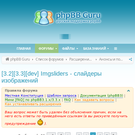
ГЛАВНАЯ
ФОРУМЫ
ФАЙЛЫ
БАЗА ЗНАНИЙ
phpBB Guru
Список форумов
Расширения phpBB
Анонсы и поддержка расширений для phpBB
[3.2][3.3][dev] Imgsliders - слайдеры
изображений
Правила форума
Местная Конституция
|
Шаблон запроса
|
Документация (phpBB3)
|
Мини [FAQ] по phpBB3.1.x/3.3.x
|
FAQ
|
Как задавать вопросы
|
Как устанавливать расширения
Ваш вопрос может быть удален без объяснения причин, если на
него есть ответы по приведённым ссылкам (а вы рискуете получить
предупреждение
).