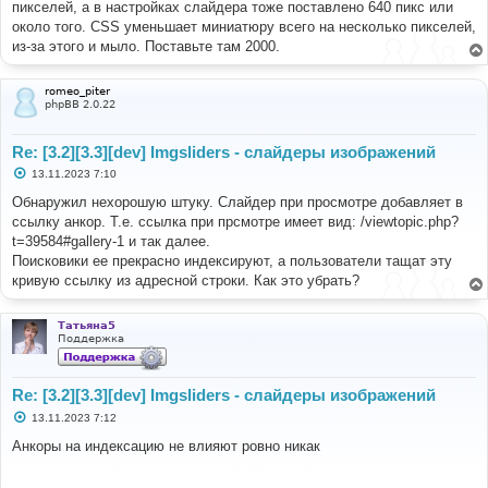
пикселей, а в настройках слайдера тоже поставлено 640 пикс или
около того. CSS уменьшает миниатюру всего на несколько пикселей,
из-за этого и мыло. Поставьте там 2000.
romeo_piter
phpBB 2.0.22
Re: [3.2][3.3][dev] Imgsliders - слайдеры изображений
С
13.11.2023 7:10
о
о
Обнаружил нехорошую штуку. Слайдер при просмотре добавляет в
б
ссылку анкор. Т.е. ссылка при прсмотре имеет вид: /viewtopic.php?
щ
е
t=39584#gallery-1 и так далее.
н
Поисковики ее прекрасно индексируют, а пользователи тащат эту
и
е
кривую ссылку из адресной строки. Как это убрать?
Татьяна5
Поддержка
Re: [3.2][3.3][dev] Imgsliders - слайдеры изображений
С
13.11.2023 7:12
о
о
Анкоры на индексацию не влияют ровно никак
б
щ
е